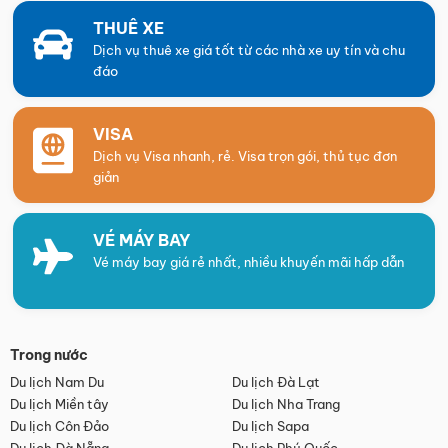
THUÊ XE
Dịch vụ thuê xe giá tốt từ các nhà xe uy tín và chu
đáo
VISA
Dịch vụ Visa nhanh, rẻ. Visa trọn gói, thủ tục đơn
giản
VÉ MÁY BAY
Vé máy bay giá rẻ nhất, nhiều khuyến mãi hấp dẫn
Trong nước
Du lịch Nam Du
Du lịch Đà Lạt
Du lịch Miền tây
Du lịch Nha Trang
Du lịch Côn Đảo
Du lịch Sapa