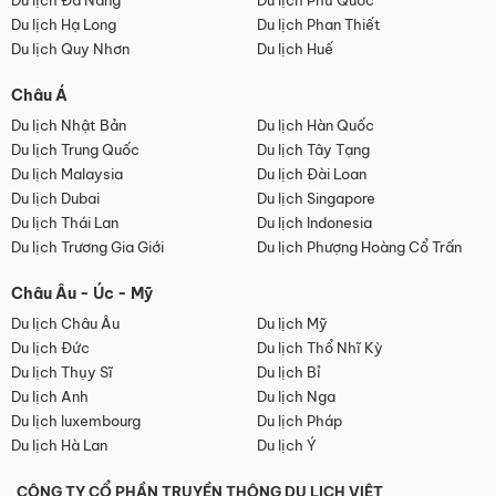
Du lịch Đà Nẵng
Du lịch Phú Quốc
Du lịch Hạ Long
Du lịch Phan Thiết
Du lịch Quy Nhơn
Du lịch Huế
Châu Á
Du lịch Nhật Bản
Du lịch Hàn Quốc
Du lịch Trung Quốc
Du lịch Tây Tạng
Du lịch Malaysia
Du lịch Đài Loan
Du lịch Dubai
Du lịch Singapore
Du lịch Thái Lan
Du lịch Indonesia
Du lịch Trương Gia Giới
Du lịch Phượng Hoàng Cổ Trấn
Châu Âu - Úc - Mỹ
Du lịch Châu Âu
Du lịch Mỹ
Du lịch Đức
Du lịch Thổ Nhĩ Kỳ
Du lịch Thụy Sĩ
Du lịch Bỉ
Du lịch Anh
Du lịch Nga
Du lịch luxembourg
Du lịch Pháp
Du lịch Hà Lan
Du lịch Ý
CÔNG TY CỔ PHẦN TRUYỀN THÔNG DU LỊCH VIỆT