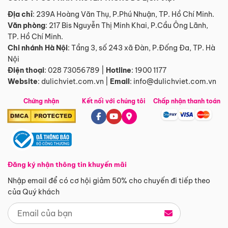
Địa chỉ
: 239A Hoàng Văn Thụ, P.Phú Nhuận, TP. Hồ Chí Minh.
Văn phòng
:
217 Bis Nguyễn Thị Minh Khai, P.Cầu Ông Lãnh,
TP. Hồ Chí Minh.
Chi nhánh Hà Nội
:
Tầng 3, số 243 xã Đàn, P.Đống Đa, TP. Hà
Nội
Điện thoại
:
028 73056789
|
Hotline
:
1900 1177
Website
:
dulichviet.com.vn
|
Email
:
info@dulichviet.com.vn
Chứng nhận
Kết nối với chúng tôi
Chấp nhận thanh toán
Đăng ký nhận thông tin khuyến mãi
Nhập email để có cơ hội giảm 50% cho chuyến đi tiếp theo
của Quý khách