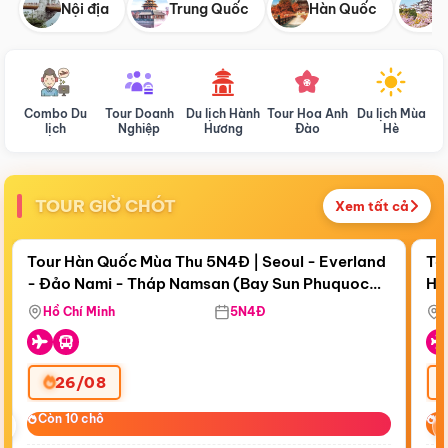
Nội địa
Trung Quốc
Hàn Quốc
N
Combo Du
Tour Doanh
Du lịch Hành
Tour Hoa Anh
Du lịch Mùa
D
lịch
Nghiệp
Hương
Đào
Hè
TOUR GIỜ CHÓT
Xem tất cả
Điểm nổi bật
Còn
19 ngày 02:18:02
Cò
Tour Hàn Quốc Mùa Thu 5N4Đ | Seoul - Everland
To
- Đảo Nami - Tháp Namsan (Bay Sun Phuquoc
Hò
Tặ
Airways)
Aq
Hồ Chí Minh
5N4Đ
26/08
‹
Còn 10 chỗ
Còn 10 chỗ
C
C