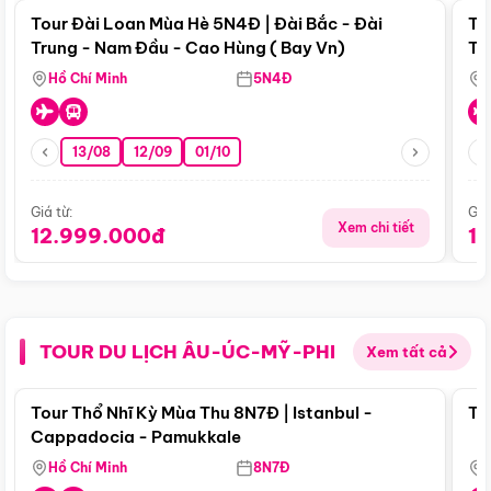
Tour Đài Loan Mùa Hè 5N4Đ | Đài Bắc - Đài
To
Trung - Nam Đầu - Cao Hùng ( Bay Vn)
Tr
Hồ Chí Minh
5N4Đ
13/08
12/09
01/10
Giá từ:
Giá
Xem chi tiết
12.999.000đ
1
TOUR DU LỊCH ÂU-ÚC-MỸ-PHI
Xem tất cả
Điểm nổi bật
Tour Thổ Nhĩ Kỳ Mùa Thu 8N7Đ | Istanbul -
To
Cappadocia - Pamukkale
Hồ Chí Minh
8N7Đ