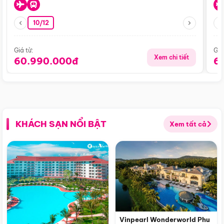
10/12
Giá từ:
Giá
Xem chi tiết
60.990.000đ
6
KHÁCH SẠN NỔI BẬT
Xem tất cả
Vinpearl Wonderworld Phu