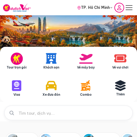
TP. Hồ Chí Minh
Tour trọn gói
Khách sạn
Vé máy bay
Vé vui chơi
Thêm
Visa
Xe đưa đón
Combo