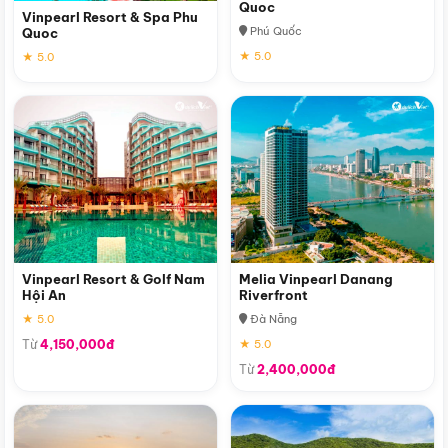
Quoc
Vinpearl Resort & Spa Phu
Phú Quốc
Quoc
★ 5.0
★ 5.0
Vinpearl Resort & Golf Nam
Melia Vinpearl Danang
Hội An
Riverfront
★ 5.0
Đà Nẵng
Từ
4,150,000đ
★ 5.0
Từ
2,400,000đ