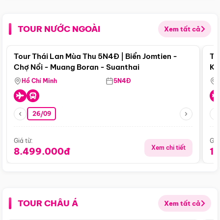
TOUR NƯỚC NGOÀI
Xem tất cả
Điểm nổi bật
Tour Thái Lan Mùa Thu 5N4Đ | Biển Jomtien -
To
Chợ Nổi - Muang Boran - Suanthai
Ku
Si
Hồ Chí Minh
5N4Đ
26/09
Giá từ:
Giá
Xem chi tiết
8.499.000đ
1
TOUR CHÂU Á
Xem tất cả
Điểm nổi bật