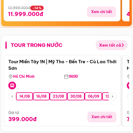
13.999.000đ
-14%
Xem chi tiết
11.999.000đ
4
TOUR TRONG NƯỚC
Xem tất cả
Điểm nổi bật
Tour Miền Tây 1N | Mỹ Tho - Bến Tre - Cù Lao Thới
To
Sơn
Hu
Hồ Chí Minh
1N0Đ
14/08
16/08
23/08
30/08
06/09
13/09
20/0
Giá từ:
Giá
Xem chi tiết
399.000đ
7