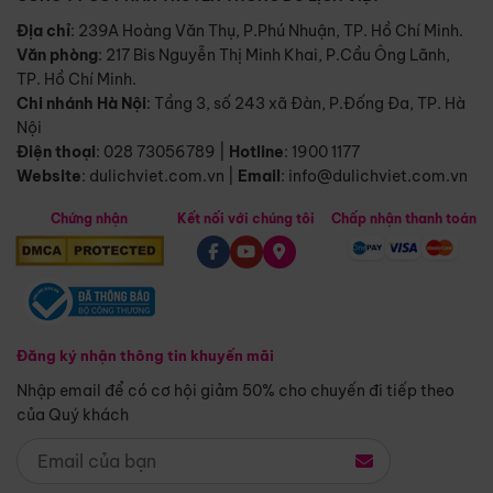
Địa chỉ
: 239A Hoàng Văn Thụ, P.Phú Nhuận, TP. Hồ Chí Minh.
Văn phòng
:
217 Bis Nguyễn Thị Minh Khai, P.Cầu Ông Lãnh,
TP. Hồ Chí Minh.
Chi nhánh Hà Nội
:
Tầng 3, số 243 xã Đàn, P.Đống Đa, TP. Hà
Nội
Điện thoại
:
028 73056789
|
Hotline
:
1900 1177
Website
:
dulichviet.com.vn
|
Email
:
info@dulichviet.com.vn
Chứng nhận
Kết nối với chúng tôi
Chấp nhận thanh toán
Đăng ký nhận thông tin khuyến mãi
Nhập email để có cơ hội giảm 50% cho chuyến đi tiếp theo
của Quý khách