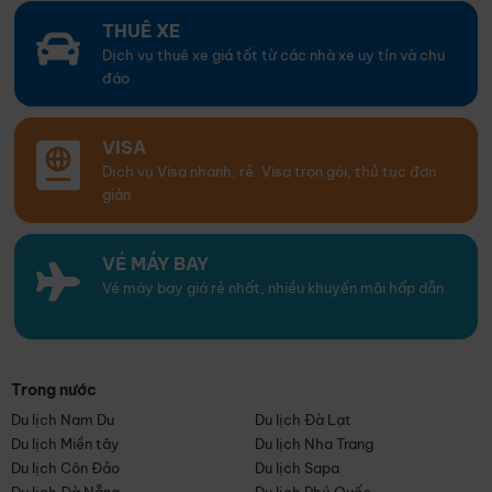
THUÊ XE
Dịch vụ thuê xe giá tốt từ các nhà xe uy tín và chu
đáo
VISA
Dịch vụ Visa nhanh, rẻ. Visa trọn gói, thủ tục đơn
giản
VÉ MÁY BAY
Vé máy bay giá rẻ nhất, nhiều khuyến mãi hấp dẫn
Trong nước
Du lịch Nam Du
Du lịch Đà Lạt
Du lịch Miền tây
Du lịch Nha Trang
Du lịch Côn Đảo
Du lịch Sapa