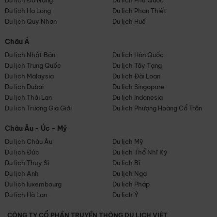
Du lịch Đà Nẵng
Du lịch Phú Quốc
Du lịch Hạ Long
Du lịch Phan Thiết
Du lịch Quy Nhơn
Du lịch Huế
Châu Á
Du lịch Nhật Bản
Du lịch Hàn Quốc
Du lịch Trung Quốc
Du lịch Tây Tạng
Du lịch Malaysia
Du lịch Đài Loan
Du lịch Dubai
Du lịch Singapore
Du lịch Thái Lan
Du lịch Indonesia
Du lịch Trương Gia Giới
Du lịch Phượng Hoàng Cổ Trấn
Châu Âu - Úc - Mỹ
Du lịch Châu Âu
Du lịch Mỹ
Du lịch Đức
Du lịch Thổ Nhĩ Kỳ
Du lịch Thụy Sĩ
Du lịch Bỉ
Du lịch Anh
Du lịch Nga
Du lịch luxembourg
Du lịch Pháp
Du lịch Hà Lan
Du lịch Ý
CÔNG TY CỔ PHẦN TRUYỀN THÔNG DU LỊCH VIỆT