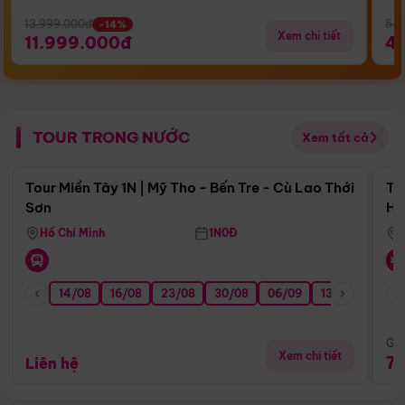
13.999.000đ
5.5
-14%
Xem chi tiết
11.999.000đ
4
TOUR TRONG NƯỚC
Xem tất cả
Điểm nổi bật
Tour Miền Tây 1N | Mỹ Tho - Bến Tre - Cù Lao Thới
To
Sơn
Hu
Hồ Chí Minh
1N0Đ
14/08
16/08
23/08
30/08
06/09
13/09
20/0
Giá
Xem chi tiết
7
Liên hệ