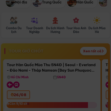
Nội địa
Trung Quốc
Hàn Quốc
N
Combo Du
Tour Doanh
Du lịch Hành
Tour Hoa Anh
Du lịch Mùa
D
lịch
Nghiệp
Hương
Đào
Hè
TOUR GIỜ CHÓT
Xem tất cả
Điểm nổi bật
Còn
17 ngày 02:21:01
Cò
Tour Hàn Quốc Mùa Thu 5N4Đ | Seoul - Everland
To
- Đảo Nami - Tháp Namsan (Bay Sun Phuquoc
Hò
Bay Sun Phuquoc Airways
Tặ
Airways)
Aq
Hồ Chí Minh
5N4Đ
26/08
‹
Còn 9/10 chỗ
Còn 9/10 chỗ
C
C