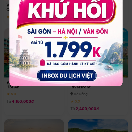
Quoc
Vinpearl Resort & Spa Phu
Phú Quốc
Quoc
★ 5.0
★ 5.0
Vinpearl Resort & Golf Nam
Melia Vinpearl Danang
Hội An
Riverfront
★ 5.0
Đà Nẵng
Từ
4,150,000đ
★ 5.0
Từ
2,400,000đ