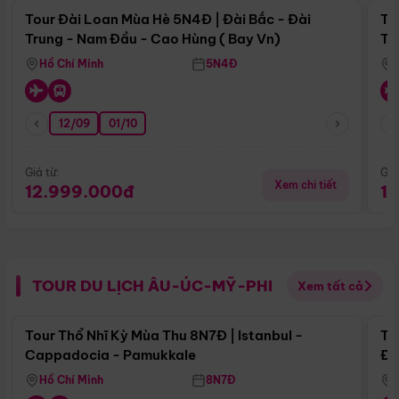
Tour Đài Loan Mùa Hè 5N4Đ | Đài Bắc - Đài
To
Trung - Nam Đầu - Cao Hùng ( Bay Vn)
Tr
Hồ Chí Minh
5N4Đ
12/09
01/10
Giá từ:
Giá
Xem chi tiết
12.999.000đ
1
TOUR DU LỊCH ÂU-ÚC-MỸ-PHI
Xem tất cả
Điểm nổi bật
Tour Thổ Nhĩ Kỳ Mùa Thu 8N7Đ | Istanbul -
To
Cappadocia - Pamukkale
Đế
Hồ Chí Minh
8N7Đ