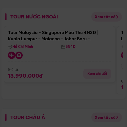
TOUR NƯỚC NGOÀI
Xem tất cả
Điểm nổi bật
Tour Malaysia - Singapore Mùa Thu 4N3Đ |
To
Kuala Lumpur - Malacca - Johor Baru -
Lử
Singapore
Hồ Chí Minh
5N4Đ
Giá từ:
Xem chi tiết
13.990.000đ
Giá
1
TOUR CHÂU Á
Xem tất cả
Điểm nổi bật