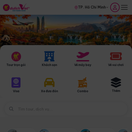
TP. Hồ Chí Minh
Tour trọn gói
Khách sạn
Vé máy bay
Vé vui chơi
Thêm
Visa
Xe đưa đón
Combo