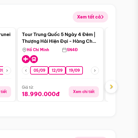
Xem tất cả
 bật
Điểm nổi bật
runei
Tour Trung Quốc 5 Ngày 4 Đêm |
Tour Trung 
Tour Hè
Thượng Hải Hiện Đại - Hàng Châu
Ân Thi - Trư
Nên Thơ - Ô Trấn Cổ Kính
Hồ Chí Minh
5N4Đ
Hồ Chí Minh
01/10
15/10
29/10
05/09
12/09
19/09
16/08
›
Giá từ:
Giá từ:
tiết
Xem chi tiết
18.990.000đ
16.990.0