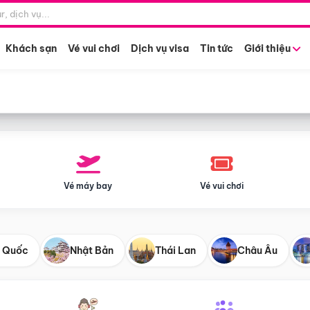
Điểm khởi hành
Tháng khở
Hồ Chí Minh
Bất kỳ 
Khách sạn
Vé vui chơi
Dịch vụ visa
Tin tức
Giới thiệu
Vé máy bay
Vé vui chơi
 Quốc
Nhật Bản
Thái Lan
Châu Âu