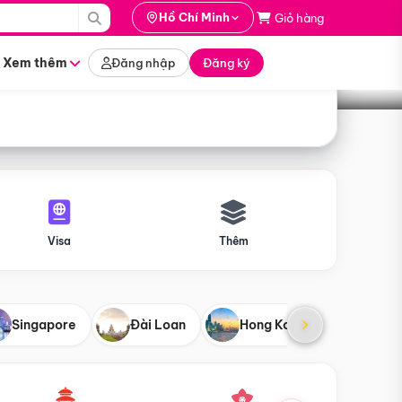
i hành
Hồ Chí Minh
Giỏ hàng
Tìm tour
tháng nào
Xem thêm
Đăng nhập
Đăng ký
Visa
Thêm
Singapore
Đài Loan
Hong Kong
Mỹ