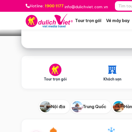
Bạn muốn đi đâu?
*
Hotline:
1900 1177
info@dulichviet.com.vn
Tour trọn gói
Vé máy bay
Tour trọn gói
Khách sạn
Nội địa
Trung Quốc
Hàn