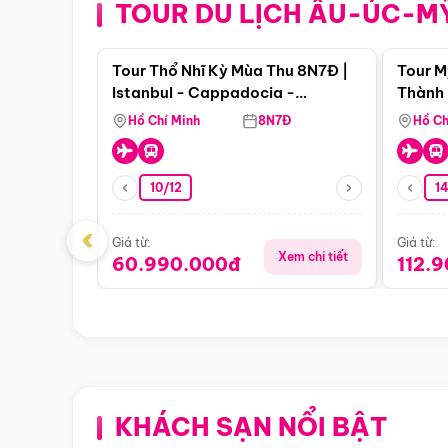
TOUR DU LỊCH ÂU-ÚC-M
Điểm nổi bật
Tour Thổ Nhĩ Kỳ Mùa Thu 8N7Đ |
Tour M
Istanbul - Cappadocia -
Thành 
Pamukkale
Thiên 
Hồ Chí Minh
8N7Đ
Hồ Ch
10/12
1
‹
Giá từ:
Giá từ:
Xem chi tiết
60.990.000đ
112.
KHÁCH SẠN NỔI BẬT