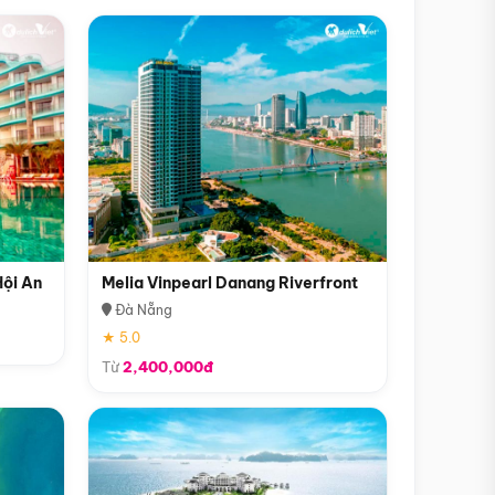
Hội An
Melia Vinpearl Danang Riverfront
Đà Nẵng
★ 5.0
Từ
2,400,000đ