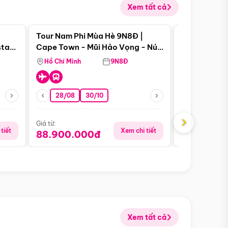
Xem tất cả
 bật
Điểm nổi bật
Tour Nam Phi Mùa Hè 9N8Đ |
Tour Mỹ Mùa
star
Cape Town - Mũi Hảo Vọng - Núi
Hoa Kỳ - Me
Bàn - Johannesburg - Pretoria -
Hồ Chí Minh
9N8Đ
Hồ Chí Minh
Safari - Lodge
28/08
30/10
29/08
›
Giá từ:
Giá từ:
tiết
Xem chi tiết
88.900.000đ
59.900.
Xem tất cả