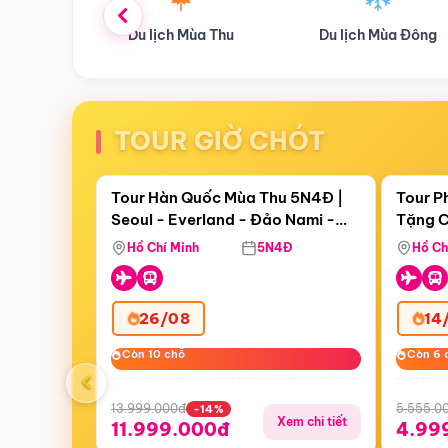
ùa Thu
Du lịch Mùa Đông
Combo Du lịch
TOUR GIỜ CHÓT
Điểm nổi bật
Còn
18 ngày 17:10:29
Còn
06 
Tour Hàn Quốc Mùa Thu 5N4Đ |
Tour P
Seoul - Everland - Đảo Nami -
Tặng C
Bay Sun Phuquoc Airways
Tặng C
Tháp Namsan (Bay Sun Phuquoc
Hôn - 
Hồ Chí Minh
5N4Đ
Hồ Ch
Airways)
26/08
14
Còn 10 chỗ
Còn 10 chỗ
Còn 6 
Còn 6 
‹
13.999.000đ
5.555.0
-14%
Xem chi tiết
11.999.000đ
4.99