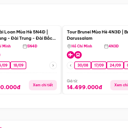
Điểm nổi bật
Điểm nổi
ài Loan Mùa Hè 5N4Đ |
Tour Brunei Mùa Hè 4N3Đ | B
ng - Đài Trung - Đài Bắc
Darussalam
j)
í Minh
5N4Đ
Hồ Chí Minh
4N3Đ
4/09
18/09
30/08
17/09
24/09
Giá từ:
Xem chi tiết
Xem chi 
90.000đ
14.499.000đ