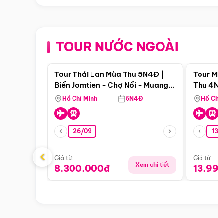
TOUR NƯỚC NGOÀI
Điểm nổi bật
Tour Thái Lan Mùa Thu 5N4Đ |
Tour M
Biển Jomtien - Chợ Nổi - Muang
Thu 4N
Boran - Suanthai (Bay Vietnam
Malacc
Hồ Chí Minh
5N4Đ
Hồ Ch
Airlines)
Singa
26/09
1
‹
Giá từ:
Giá từ:
Xem chi tiết
8.300.000đ
13.9