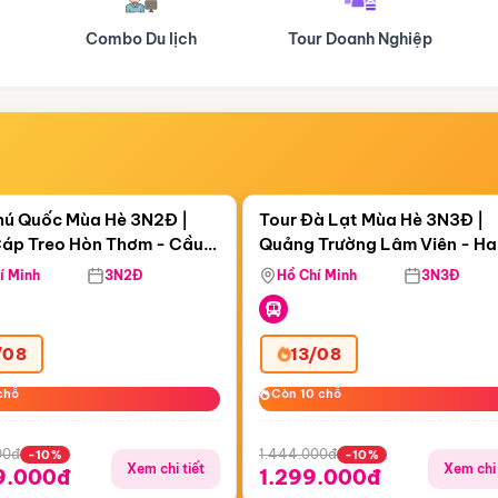
Tour Doanh Nghiệp
Du lịch Hành Hương
Điểm nổi bật
Điểm nổi
ngày 17:10:29
Còn
05 ngày 17:10:29
hú Quốc Mùa Hè 3N2Đ |
Tour Đà Lạt Mùa Hè 3N3Đ |
áp Treo Hòn Thơm - Cầu
Quảng Trường Lâm Viên - H
áp Treo Hòn Thơm
Công Viên Nước Aquatopia
Hill - Puppy Farm
í Minh
3N2Đ
Hồ Chí Minh
3N3Đ
/08
13/08
chỗ
chỗ
Còn 10 chỗ
Còn 10 chỗ
00đ
1.444.000đ
-10%
-10%
Xem chi tiết
Xem chi 
9.000đ
1.299.000đ