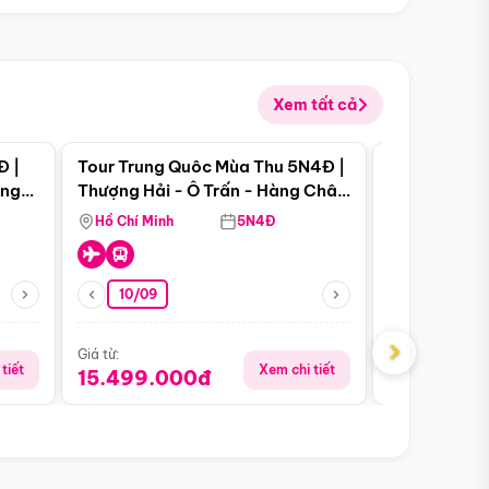
Xem tất cả
 bật
Điểm nổi bật
Đ |
Tour Trung Quôc Mùa Thu 5N4Đ |
Tour Trung
àng
Thượng Hải - Ô Trấn - Hàng Châu
| Thành Đô 
(Tour Không Shopping)
Viên Gấu Tr
Hồ Chí Minh
5N4Đ
Hồ Chí Minh
10/09
21/08
›
Giá từ:
Giá từ:
tiết
Xem chi tiết
15.499.000đ
16.999.0