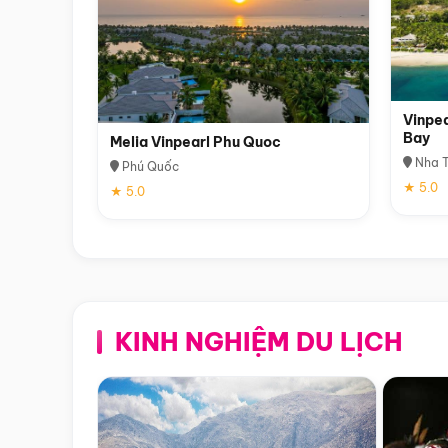
Vinpea
Bay
Melia Vinpearl Phu Quoc
Nha T
Phú Quốc
★ 5.0
★ 5.0
KINH NGHIỆM DU LỊCH