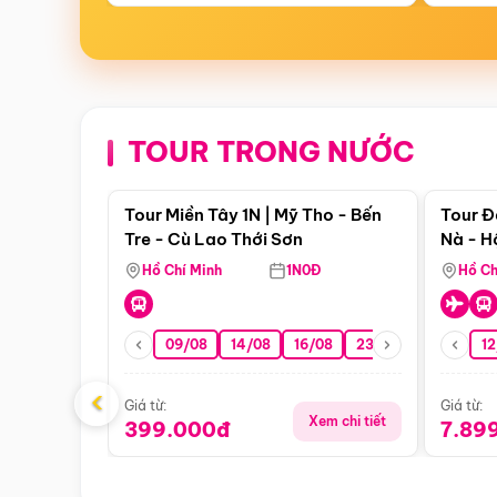
TOUR TRONG NƯỚC
Điểm nổi bật
Tour Miền Tây 1N | Mỹ Tho - Bến
Tour Đ
Tre - Cù Lao Thới Sơn
Nà - H
Nha
Hồ Chí Minh
1N0Đ
Hồ Ch
09/08
14/08
16/08
23/08
30/08
12
0
‹
Giá từ:
Giá từ:
Xem chi tiết
399.000đ
7.89