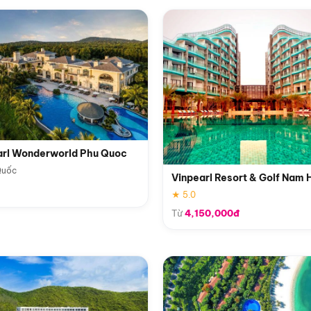
arl Wonderworld Phu Quoc
Quốc
Vinpearl Resort & Golf Nam 
★ 5.0
Từ
4,150,000đ