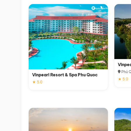
Vinpe
Phú 
Vinpearl Resort & Spa Phu Quoc
★ 5.0
★ 5.0