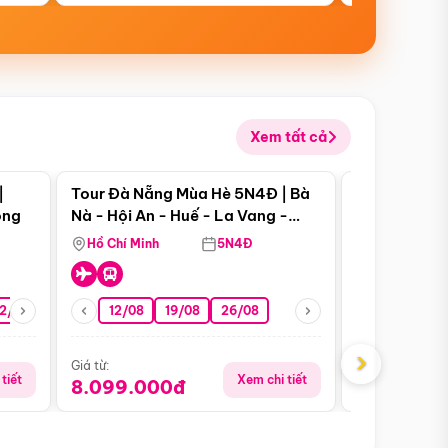
Xem tất cả
 bật
Điểm nổi bật
|
Tour Đà Nẵng Mùa Hè 5N4Đ | Bà
Tour Đà Nẵn
ong
Nà - Hội An - Huế - La Vang -
Nà - Hội An
Động Thiên Đường
Nha
Hồ Chí Minh
5N4Đ
Hồ Chí Minh
2/08
26/08
05/09
12/08
19/08
09/09
26/08
12/09
13/08
›
Giá từ:
Giá từ:
tiết
Xem chi tiết
8.099.000đ
6.899.00