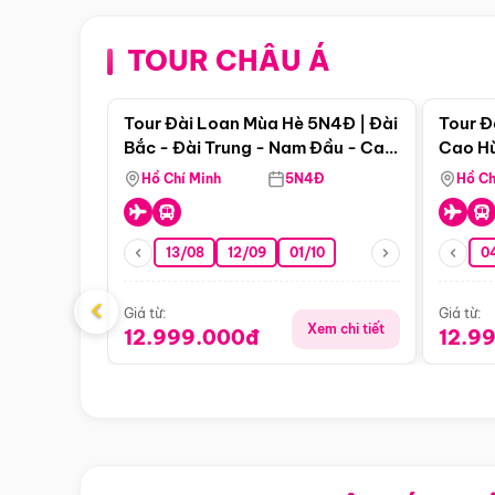
TOUR CHÂU Á
Điểm nổi bật
Tour Đài Loan Mùa Hè 5N4Đ | Đài
Tour Đ
Bắc - Đài Trung - Nam Đầu - Cao
Cao Hù
Hùng ( Bay Vn)
(Bay V
Hồ Chí Minh
5N4Đ
Hồ Ch
13/08
12/09
01/10
0
‹
Giá từ:
Giá từ:
Xem chi tiết
12.999.000đ
12.9