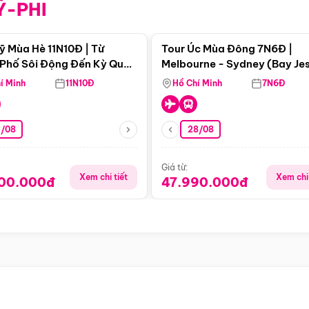
Ỹ-PHI
Điểm nổi bật
Điểm nổi
ỹ Mùa Hè 11N10Đ | Từ
Tour Úc Mùa Đông 7N6Đ |
Phố Sôi Động Đến Kỳ Quan
Melbourne - Sydney (Bay Je
Nhiên Mỹ
Airways)
í Minh
11N10Đ
Hồ Chí Minh
7N6Đ
4/08
28/08
Giá từ:
Xem chi tiết
Xem chi 
900.000đ
47.990.000đ