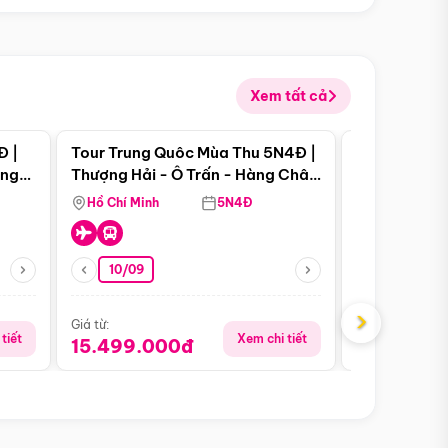
Xem tất cả
 bật
Điểm nổi bật
Đ |
Tour Trung Quôc Mùa Thu 5N4Đ |
Tour Trung
àng
Thượng Hải - Ô Trấn - Hàng Châu
| Thành Đô 
(Tour Không Shopping)
Viên Gấu Tr
Hồ Chí Minh
5N4Đ
Hồ Chí Minh
10/09
21/08
›
Giá từ:
Giá từ:
tiết
Xem chi tiết
15.499.000đ
16.999.0