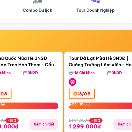
Tour Doanh Nghiệp
Du lịch Hành Hương
Điểm nổi bật
Điểm nổi
gày 12:21:13
Còn
05 ngày 12:21:13
hú Quốc Mùa Hè 3N2Đ |
Tour Đà Lạt Mùa Hè 3N3Đ |
áp Treo Hòn Thơm - Cầu
Quảng Trường Lâm Viên - H
áp Treo Hòn Thơm
Công Viên Nước Aquatopia
Hill - Puppy Farm
í Minh
3N2Đ
Hồ Chí Minh
3N3Đ
/08
13/08
chỗ
chỗ
Còn 10 chỗ
Còn 10 chỗ
00đ
1.444.000đ
-10%
-10%
Xem chi tiết
Xem chi 
9.000đ
1.299.000đ