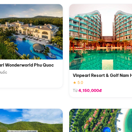
arl Wonderworld Phu Quoc
Quốc
Vinpearl Resort & Golf Nam 
★ 5.0
Từ
4,150,000đ