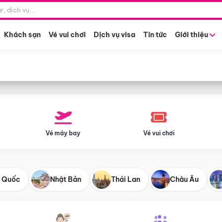
Điểm khởi hành
Tháng khở
Hồ Chí Minh
Bất kỳ 
Khách sạn
Vé vui chơi
Dịch vụ visa
Tin tức
Giới thiệu
Vé máy bay
Vé vui chơi
 Quốc
Nhật Bản
Thái Lan
Châu Âu