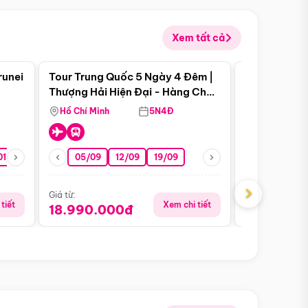
Xem tất cả
 bật
Điểm nổi bật
runei
Tour Trung Quốc 5 Ngày 4 Đêm |
Tour Trung 
Tour Hè
Thượng Hải Hiện Đại - Hàng Châu
Ân Thi - Trư
Nên Thơ - Ô Trấn Cổ Kính
Hồ Chí Minh
5N4Đ
Hồ Chí Minh
01/10
15/10
29/10
05/09
12/09
19/09
16/08
›
Giá từ:
Giá từ:
tiết
Xem chi tiết
18.990.000đ
16.990.0