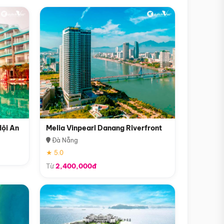
Hội An
Melia Vinpearl Danang Riverfront
Đà Nẵng
★ 5.0
Từ
2,400,000đ