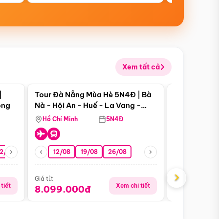
Xem tất cả
 bật
Điểm nổi bật
|
Tour Đà Nẵng Mùa Hè 5N4Đ | Bà
Tour Đà Nẵn
ong
Nà - Hội An - Huế - La Vang -
Nà - Hội An
Động Thiên Đường
Nha
Hồ Chí Minh
5N4Đ
Hồ Chí Minh
2/08
26/08
05/09
12/08
19/08
09/09
26/08
12/09
13/08
›
Giá từ:
Giá từ:
tiết
Xem chi tiết
8.099.000đ
6.899.00