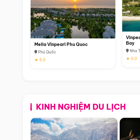
Vinpea
Bay
Melia Vinpearl Phu Quoc
Nha T
Phú Quốc
★ 5.0
★ 5.0
KINH NGHIỆM DU LỊCH