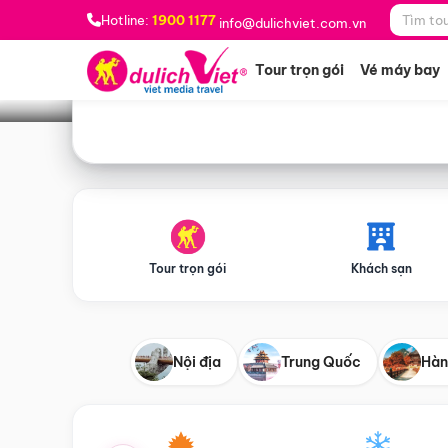
Bạn muốn đi đâu?
*
Hotline:
1900 1177
info@dulichviet.com.vn
Tour trọn gói
Vé máy bay
Tour trọn gói
Khách sạn
Nội địa
Trung Quốc
Hàn