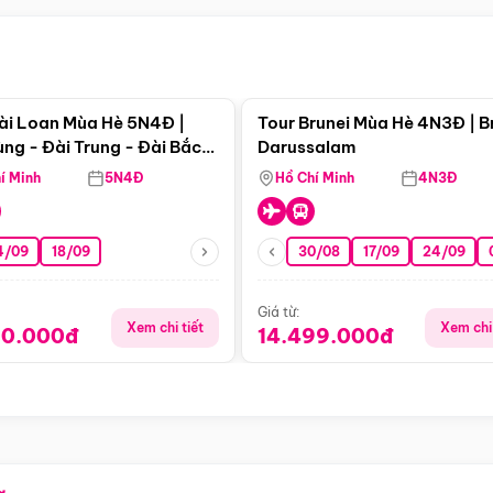
Điểm nổi bật
Điểm nổi
ài Loan Mùa Hè 5N4Đ |
Tour Brunei Mùa Hè 4N3Đ | B
ng - Đài Trung - Đài Bắc
Darussalam
j)
í Minh
5N4Đ
Hồ Chí Minh
4N3Đ
4/09
18/09
30/08
17/09
24/09
Giá từ:
Xem chi tiết
Xem chi 
90.000đ
14.499.000đ