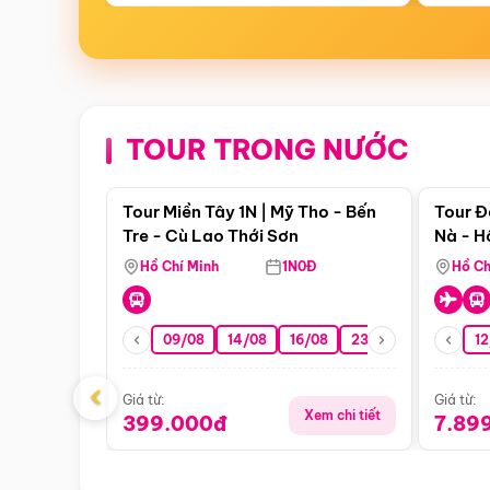
TOUR TRONG NƯỚC
Điểm nổi bật
Tour Miền Tây 1N | Mỹ Tho - Bến
Tour Đ
Tre - Cù Lao Thới Sơn
Nà - H
Nha
Hồ Chí Minh
1N0Đ
Hồ Ch
09/08
14/08
16/08
23/08
30/08
12
0
‹
Giá từ:
Giá từ:
Xem chi tiết
399.000đ
7.89