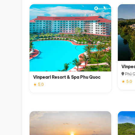
Vinpe
Phú 
Vinpearl Resort & Spa Phu Quoc
★ 5.0
★ 5.0