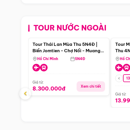
TOUR NƯỚC NGOÀI
Điểm nổi bật
Tour Thái Lan Mùa Thu 5N4Đ |
Tour M
Biển Jomtien - Chợ Nổi - Muang
Thu 4N
Boran - Suanthai (Bay Vietnam
Malacc
Hồ Chí Minh
5N4Đ
Hồ Ch
Airlines)
Singa
1
Giá từ:
Xem chi tiết
8.300.000đ
‹
Giá từ:
13.9