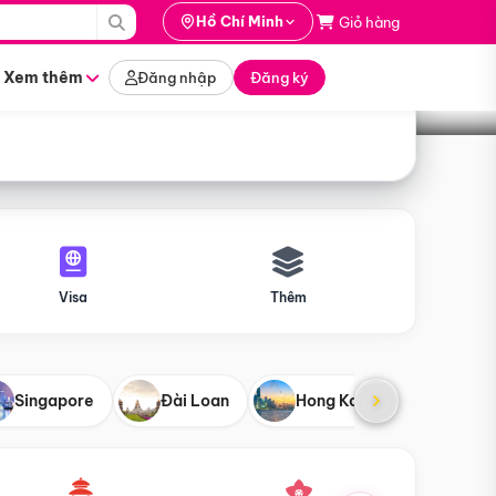
i hành
Hồ Chí Minh
Giỏ hàng
Tìm tour
tháng nào
Xem thêm
Đăng nhập
Đăng ký
Visa
Thêm
Singapore
Đài Loan
Hong Kong
Mỹ