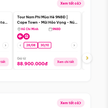
Xem tất cả
 bật
Điểm nổi bật
Tour Nam Phi Mùa Hè 9N8Đ |
Tour Mỹ Mùa
star
Cape Town - Mũi Hảo Vọng - Núi
Hoa Kỳ - Me
Bàn - Johannesburg - Pretoria -
Hồ Chí Minh
9N8Đ
Hồ Chí Minh
Safari - Lodge
28/08
30/10
29/08
›
Giá từ:
Giá từ:
tiết
Xem chi tiết
88.900.000đ
59.900.
Xem tất cả