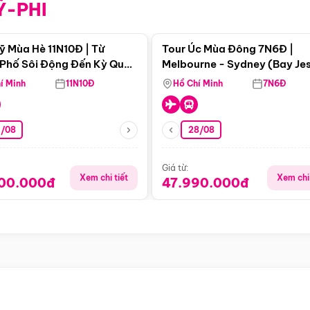
Ỹ-PHI
Điểm nổi bật
Điểm nổi
ỹ Mùa Hè 11N10Đ | Từ
Tour Úc Mùa Đông 7N6Đ |
Phố Sôi Động Đến Kỳ Quan
Melbourne - Sydney (Bay Je
Nhiên Mỹ
Airways)
í Minh
11N10Đ
Hồ Chí Minh
7N6Đ
4/08
28/08
Giá từ:
Xem chi tiết
Xem chi 
900.000đ
47.990.000đ