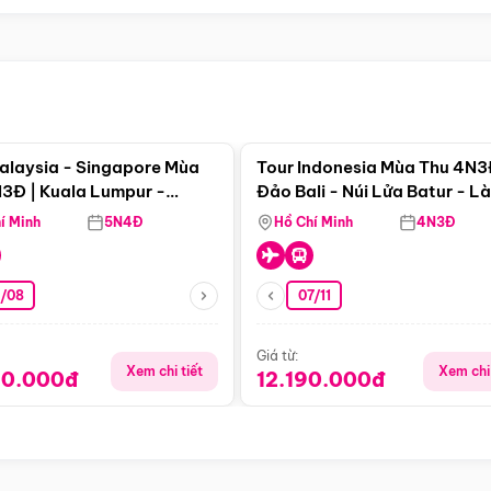
Điểm nổi bật
Điểm nổi
alaysia - Singapore Mùa
Tour Indonesia Mùa Thu 4N3
3Đ | Kuala Lumpur -
Đảo Bali - Núi Lửa Batur - L
a - Johor Baru -
Penglipuran
í Minh
5N4Đ
Hồ Chí Minh
4N3Đ
pore
3/08
07/11
Giá từ:
Xem chi tiết
Xem chi 
90.000đ
12.190.000đ