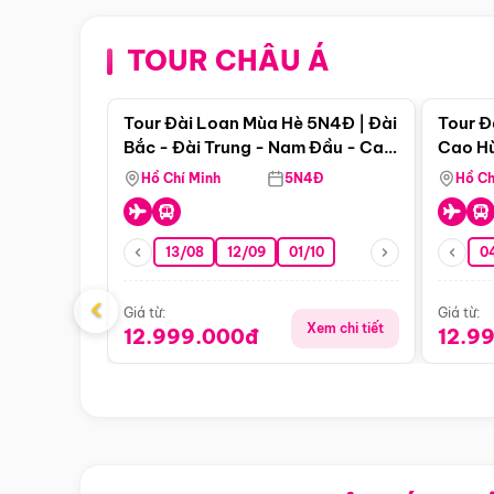
TOUR CHÂU Á
Điểm nổi bật
Tour Đài Loan Mùa Hè 5N4Đ | Đài
Tour Đ
Bắc - Đài Trung - Nam Đầu - Cao
Cao Hù
Hùng ( Bay Vn)
(Bay V
Hồ Chí Minh
5N4Đ
Hồ Ch
13/08
12/09
01/10
0
‹
Giá từ:
Giá từ:
Xem chi tiết
12.999.000đ
12.9