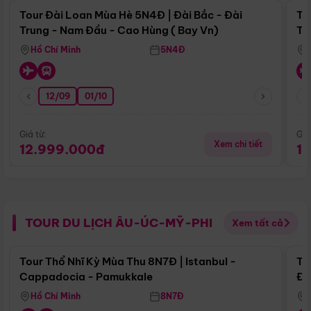
Tour Đài Loan Mùa Hè 5N4Đ | Đài Bắc - Đài
To
Trung - Nam Đầu - Cao Hùng ( Bay Vn)
Tr
Hồ Chí Minh
5N4Đ
12/09
01/10
Giá từ:
Giá
Xem chi tiết
12.999.000đ
1
TOUR DU LỊCH ÂU-ÚC-MỸ-PHI
Xem tất cả
Điểm nổi bật
Tour Thổ Nhĩ Kỳ Mùa Thu 8N7Đ | Istanbul -
To
Cappadocia - Pamukkale
Đế
Hồ Chí Minh
8N7Đ