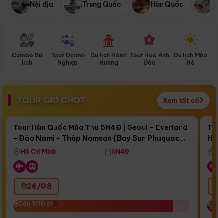
Nội địa
Trung Quốc
Hàn Quốc
N
Combo Du
Tour Doanh
Du lịch Hành
Tour Hoa Anh
Du lịch Mùa
D
lịch
Nghiệp
Hương
Đào
Hè
TOUR GIỜ CHÓT
Xem tất cả
Điểm nổi bật
Còn
16 ngày 22:53:29
Cò
Tour Hàn Quốc Mùa Thu 5N4Đ | Seoul - Everland
To
- Đảo Nami - Tháp Namsan (Bay Sun Phuquoc
Hò
Bay Sun Phuquoc Airways
Tặ
Airways)
Aq
Hồ Chí Minh
5N4Đ
26/08
‹
Còn 9/10 chỗ
Còn 9/10 chỗ
C
C