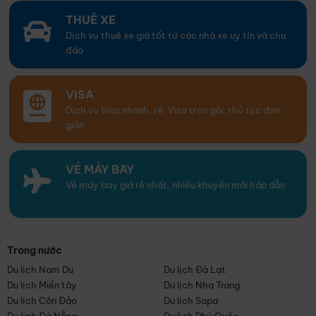
THUÊ XE
Dịch vụ thuê xe giá tốt từ các nhà xe uy tín và chu
đáo
VISA
Dịch vụ Visa nhanh, rẻ. Visa trọn gói, thủ tục đơn
giản
VÉ MÁY BAY
Vé máy bay giá rẻ nhất, nhiều khuyến mãi hấp dẫn
Trong nước
Du lịch Nam Du
Du lịch Đà Lạt
Du lịch Miền tây
Du lịch Nha Trang
Du lịch Côn Đảo
Du lịch Sapa