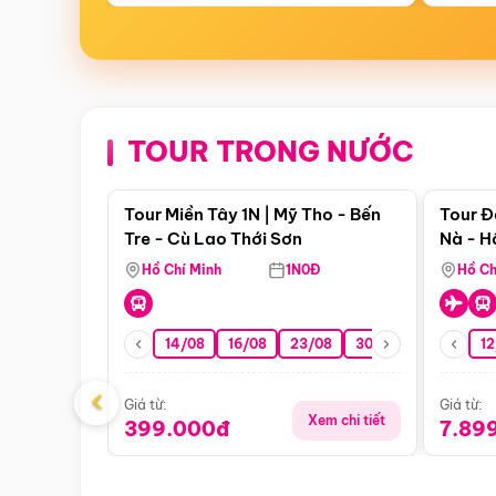
TOUR TRONG NƯỚC
Điểm nổi bật
Tour Miền Tây 1N | Mỹ Tho - Bến
Tour Đ
Tre - Cù Lao Thới Sơn
Nà - H
Nha
Hồ Chí Minh
1N0Đ
Hồ Ch
14/08
16/08
23/08
30/08
06/09
12
1
‹
Giá từ:
Giá từ:
Xem chi tiết
399.000đ
7.89