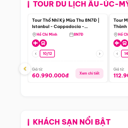
TOUR DU LỊCH ÂU-ÚC-M
Điểm nổi bật
Tour Thổ Nhĩ Kỳ Mùa Thu 8N7Đ |
Tour M
Istanbul - Cappadocia -
Thành 
Pamukkale
Thiên 
Hồ Chí Minh
8N7Đ
Hồ Ch
10/12
1
‹
Giá từ:
Giá từ:
Xem chi tiết
60.990.000đ
112.
KHÁCH SẠN NỔI BẬT