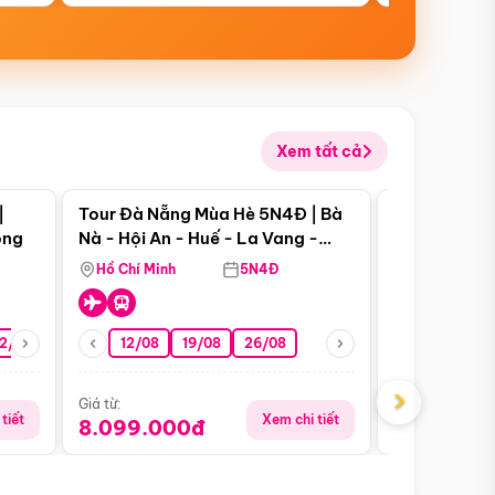
Xem tất cả
 bật
Điểm nổi bật
|
Tour Đà Nẵng Mùa Hè 5N4Đ | Bà
Tour Đà Nẵn
ong
Nà - Hội An - Huế - La Vang -
Nà - Hội An
Động Thiên Đường
Nha
Hồ Chí Minh
5N4Đ
Hồ Chí Minh
2/08
26/08
05/09
12/08
19/08
09/09
26/08
12/09
13/08
›
Giá từ:
Giá từ:
tiết
Xem chi tiết
8.099.000đ
6.899.00