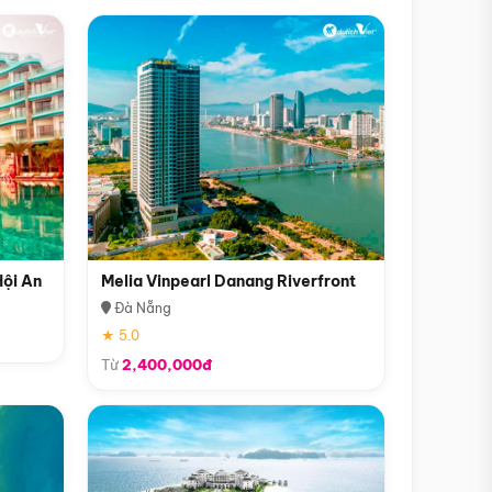
Hội An
Melia Vinpearl Danang Riverfront
Đà Nẵng
★ 5.0
Từ
2,400,000đ