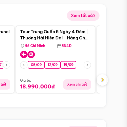
Xem tất cả
 bật
Điểm nổi bật
runei
Tour Trung Quốc 5 Ngày 4 Đêm |
Tour Trung 
Tour Hè
Thượng Hải Hiện Đại - Hàng Châu
Ân Thi - Trư
Nên Thơ - Ô Trấn Cổ Kính
Hồ Chí Minh
5N4Đ
Hồ Chí Minh
01/10
15/10
29/10
05/09
12/09
19/09
16/08
›
Giá từ:
Giá từ:
tiết
Xem chi tiết
18.990.000đ
16.990.0