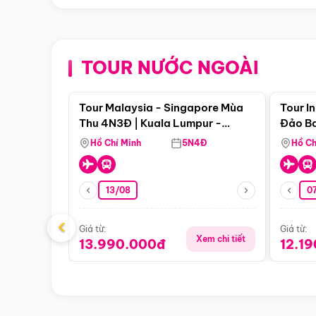
TOUR NƯỚC NGOÀI
Điểm nổi bật
Tour Malaysia - Singapore Mùa
Tour I
Thu 4N3Đ | Kuala Lumpur -
Đảo Ba
Malacca - Johor Baru -
Pengli
Hồ Chí Minh
5N4Đ
Hồ Ch
Singapore
13/08
07
‹
Giá từ:
Giá từ:
Xem chi tiết
13.990.000đ
12.1