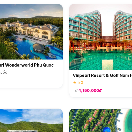
arl Wonderworld Phu Quoc
Quốc
Vinpearl Resort & Golf Nam 
★ 5.0
Từ
4,150,000đ