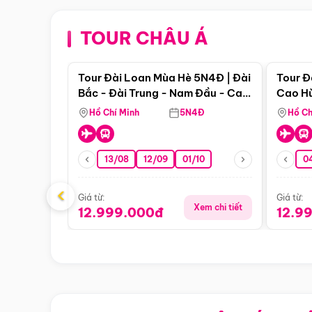
TOUR CHÂU Á
Điểm nổi bật
Tour Đài Loan Mùa Hè 5N4Đ | Đài
Tour Đ
Bắc - Đài Trung - Nam Đầu - Cao
Cao Hù
Hùng ( Bay Vn)
(Bay V
Hồ Chí Minh
5N4Đ
Hồ Ch
13/08
12/09
01/10
0
‹
Giá từ:
Giá từ:
Xem chi tiết
12.999.000đ
12.9