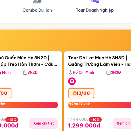
Tour Doanh Nghiệp
Du lịch Hành Hương
Điểm nổi bật
Điểm nổi
ngày 22:47:06
Còn
04 ngày 22:47:06
hú Quốc Mùa Hè 3N2Đ |
Tour Đà Lạt Mùa Hè 3N3Đ |
áp Treo Hòn Thơm - Cầu
Quảng Trường Lâm Viên - H
áp Treo Hòn Thơm
Công Viên Nước Aquatopia
Hill - Puppy Farm
í Minh
3N2Đ
Hồ Chí Minh
3N3Đ
/08
13/08
chỗ
chỗ
Còn 10 chỗ
Còn 10 chỗ
00đ
1.444.000đ
-10%
-10%
Xem chi tiết
Xem chi 
9.000đ
1.299.000đ