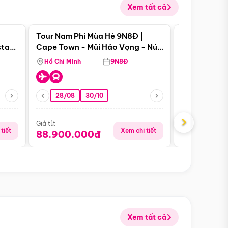
Xem tất cả
 bật
Điểm nổi bật
Tour Nam Phi Mùa Hè 9N8Đ |
Tour Mỹ Mùa
star
Cape Town - Mũi Hảo Vọng - Núi
Hoa Kỳ - Me
Bàn - Johannesburg - Pretoria -
Hồ Chí Minh
9N8Đ
Hồ Chí Minh
Safari - Lodge
28/08
30/10
29/08
›
Giá từ:
Giá từ:
tiết
Xem chi tiết
88.900.000đ
59.900.
Xem tất cả