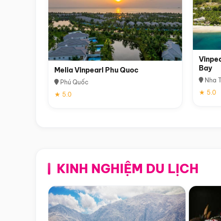
Vinpea
Bay
Melia Vinpearl Phu Quoc
Nha T
Phú Quốc
★ 5.0
★ 5.0
KINH NGHIỆM DU LỊCH