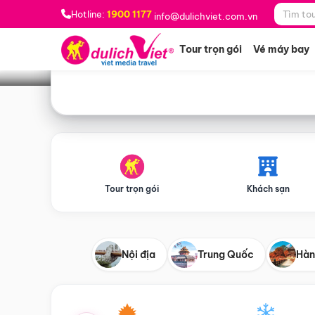
Bạn muốn đi đâu?
*
Hotline:
1900 1177
info@dulichviet.com.vn
Tour trọn gói
Vé máy bay
Tour trọn gói
Khách sạn
Nội địa
Trung Quốc
Hàn