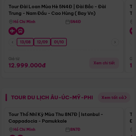
Tour Đài Loan Mùa Hè 5N4Đ | Đài Bắc - Đài
To
Trung - Nam Đầu - Cao Hùng ( Bay Vn)
Tr
Hồ Chí Minh
5N4Đ
13/08
12/09
01/10
Giá từ:
Giá
Xem chi tiết
12.999.000đ
1
TOUR DU LỊCH ÂU-ÚC-MỸ-PHI
Xem tất cả
Điểm nổi bật
Tour Thổ Nhĩ Kỳ Mùa Thu 8N7Đ | Istanbul -
To
Cappadocia - Pamukkale
Đế
Hồ Chí Minh
8N7Đ