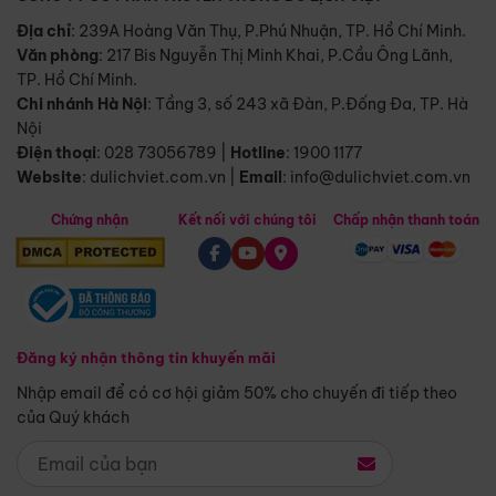
Địa chỉ
: 239A Hoàng Văn Thụ, P.Phú Nhuận, TP. Hồ Chí Minh.
Văn phòng
:
217 Bis Nguyễn Thị Minh Khai, P.Cầu Ông Lãnh,
TP. Hồ Chí Minh.
Chi nhánh Hà Nội
:
Tầng 3, số 243 xã Đàn, P.Đống Đa, TP. Hà
Nội
Điện thoại
:
028 73056789
|
Hotline
:
1900 1177
Website
:
dulichviet.com.vn
|
Email
:
info@dulichviet.com.vn
Chứng nhận
Kết nối với chúng tôi
Chấp nhận thanh toán
Đăng ký nhận thông tin khuyến mãi
Nhập email để có cơ hội giảm 50% cho chuyến đi tiếp theo
của Quý khách