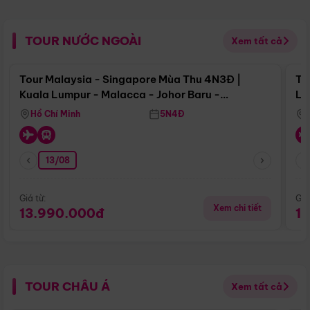
TOUR NƯỚC NGOÀI
Xem tất cả
Điểm nổi bật
Tour Malaysia - Singapore Mùa Thu 4N3Đ |
To
Kuala Lumpur - Malacca - Johor Baru -
Lử
Singapore
Hồ Chí Minh
5N4Đ
13/08
Giá từ:
Giá
Xem chi tiết
13.990.000đ
1
TOUR CHÂU Á
Xem tất cả
Điểm nổi bật