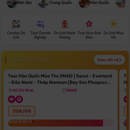
Nội địa
Trung Quốc
Hàn Quốc
N
Combo Du
Tour Doanh
Du lịch Hành
Tour Hoa Anh
Du lịch Mùa
D
lịch
Nghiệp
Hương
Đào
Hè
TOUR GIỜ CHÓT
Xem tất cả
Điểm nổi bật
Còn
17 ngày 13:53:51
Cò
Tour Hàn Quốc Mùa Thu 5N4Đ | Seoul - Everland
To
- Đảo Nami - Tháp Namsan (Bay Sun Phuquoc
Hò
Bay Sun Phuquoc Airways
Tặ
Airways)
Aq
Hồ Chí Minh
5N4Đ
26/08
‹
Còn 9/10 chỗ
Còn 9/10 chỗ
C
C