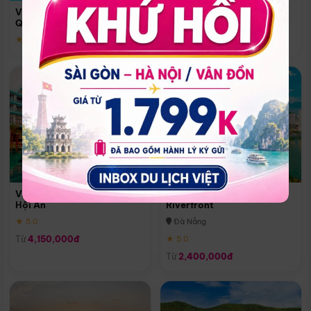
Quoc
Vinpearl Resort & Spa Phu
Phú Quốc
Quoc
★ 5.0
★ 5.0
Vinpearl Resort & Golf Nam
Melia Vinpearl Danang
Hội An
Riverfront
★ 5.0
Đà Nẵng
Từ
4,150,000đ
★ 5.0
Từ
2,400,000đ