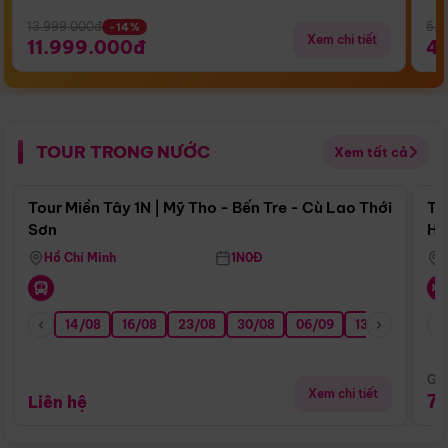
13.999.000đ
5.5
-14%
Xem chi tiết
11.999.000đ
4
TOUR TRONG NƯỚC
Xem tất cả
Điểm nổi bật
Tour Miền Tây 1N | Mỹ Tho - Bến Tre - Cù Lao Thới
To
Sơn
Hu
Hồ Chí Minh
1N0Đ
14/08
16/08
23/08
30/08
06/09
13/09
20/0
Giá
Xem chi tiết
7
Liên hệ