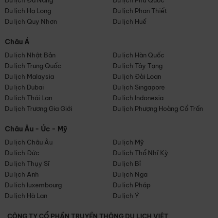
Du lịch Đà Nẵng
Du lịch Phú Quốc
Du lịch Hạ Long
Du lịch Phan Thiết
Du lịch Quy Nhơn
Du lịch Huế
Châu Á
Du lịch Nhật Bản
Du lịch Hàn Quốc
Du lịch Trung Quốc
Du lịch Tây Tạng
Du lịch Malaysia
Du lịch Đài Loan
Du lịch Dubai
Du lịch Singapore
Du lịch Thái Lan
Du lịch Indonesia
Du lịch Trương Gia Giới
Du lịch Phượng Hoàng Cổ Trấn
Châu Âu - Úc - Mỹ
Du lịch Châu Âu
Du lịch Mỹ
Du lịch Đức
Du lịch Thổ Nhĩ Kỳ
Du lịch Thụy Sĩ
Du lịch Bỉ
Du lịch Anh
Du lịch Nga
Du lịch luxembourg
Du lịch Pháp
Du lịch Hà Lan
Du lịch Ý
CÔNG TY CỔ PHẦN TRUYỀN THÔNG DU LỊCH VIỆT