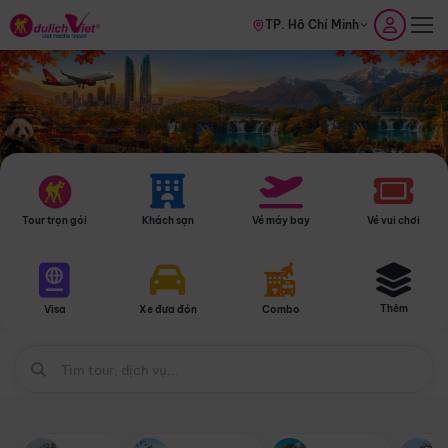
TP. Hồ Chí Minh
Tour trọn gói
Khách sạn
Vé máy bay
Vé vui chơi
Thêm
Visa
Xe đưa đón
Combo