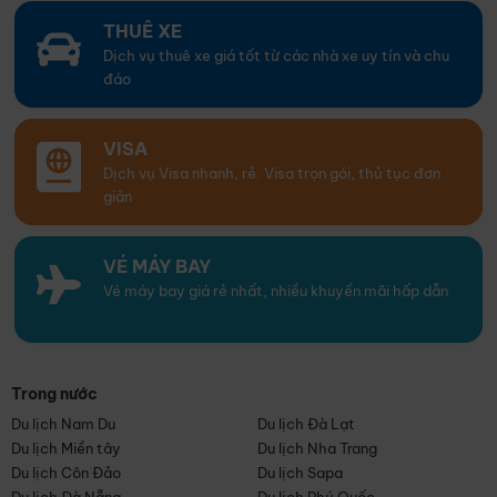
THUÊ XE
Dịch vụ thuê xe giá tốt từ các nhà xe uy tín và chu
đáo
VISA
Dịch vụ Visa nhanh, rẻ. Visa trọn gói, thủ tục đơn
giản
VÉ MÁY BAY
Vé máy bay giá rẻ nhất, nhiều khuyến mãi hấp dẫn
Trong nước
Du lịch Nam Du
Du lịch Đà Lạt
Du lịch Miền tây
Du lịch Nha Trang
Du lịch Côn Đảo
Du lịch Sapa