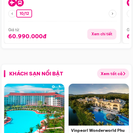
10/12
Giá từ:
Giá
Xem chi tiết
60.990.000đ
6
KHÁCH SẠN NỔI BẬT
Xem tất cả
Vinpearl Wonderworld Phu