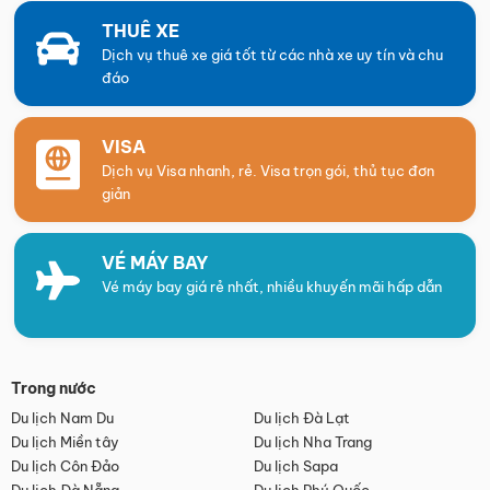
THUÊ XE
Dịch vụ thuê xe giá tốt từ các nhà xe uy tín và chu
đáo
VISA
Dịch vụ Visa nhanh, rẻ. Visa trọn gói, thủ tục đơn
giản
VÉ MÁY BAY
Vé máy bay giá rẻ nhất, nhiều khuyến mãi hấp dẫn
Trong nước
Du lịch Nam Du
Du lịch Đà Lạt
Du lịch Miền tây
Du lịch Nha Trang
Du lịch Côn Đảo
Du lịch Sapa