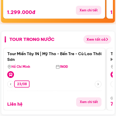
Xem chi tiết
1.299.000đ
1.
TOUR TRONG NƯỚC
Xem tất cả
Điểm nổi bật
Tour Miền Tây 1N | Mỹ Tho - Bến Tre - Cù Lao Thới
To
Sơn
Hu
Hồ Chí Minh
1N0Đ
23/08
Giá
Xem chi tiết
7
Liên hệ