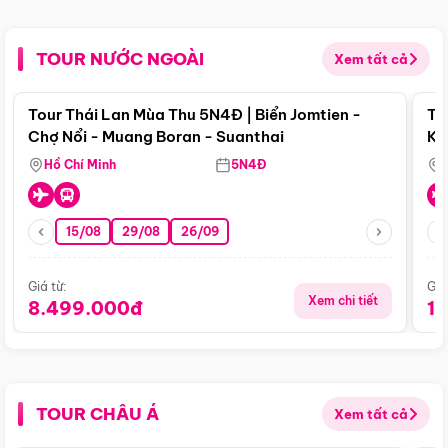
TOUR NƯỚC NGOÀI
Xem tất cả
Điểm nổi bật
Tour Thái Lan Mùa Thu 5N4Đ | Biển Jomtien -
To
Chợ Nổi - Muang Boran - Suanthai
Ku
Si
Hồ Chí Minh
5N4Đ
15/08
29/08
26/09
Giá từ:
Giá
Xem chi tiết
8.499.000đ
1
TOUR CHÂU Á
Xem tất cả
Điểm nổi bật