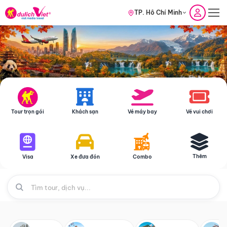
TP. Hồ Chí Minh
Tour trọn gói
Khách sạn
Vé máy bay
Vé vui chơi
Thêm
Visa
Xe đưa đón
Combo