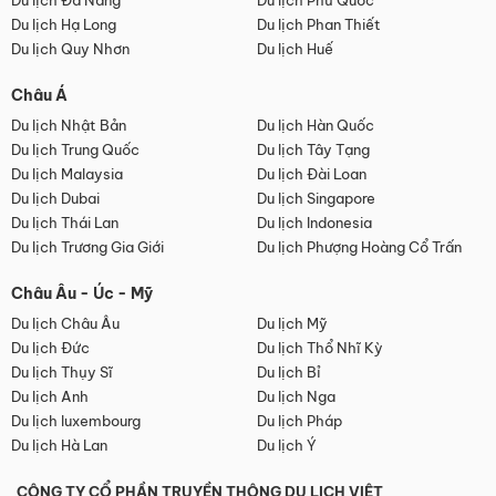
Du lịch Đà Nẵng
Du lịch Phú Quốc
Du lịch Hạ Long
Du lịch Phan Thiết
Du lịch Quy Nhơn
Du lịch Huế
Châu Á
Du lịch Nhật Bản
Du lịch Hàn Quốc
Du lịch Trung Quốc
Du lịch Tây Tạng
Du lịch Malaysia
Du lịch Đài Loan
Du lịch Dubai
Du lịch Singapore
Du lịch Thái Lan
Du lịch Indonesia
Du lịch Trương Gia Giới
Du lịch Phượng Hoàng Cổ Trấn
Châu Âu - Úc - Mỹ
Du lịch Châu Âu
Du lịch Mỹ
Du lịch Đức
Du lịch Thổ Nhĩ Kỳ
Du lịch Thụy Sĩ
Du lịch Bỉ
Du lịch Anh
Du lịch Nga
Du lịch luxembourg
Du lịch Pháp
Du lịch Hà Lan
Du lịch Ý
CÔNG TY CỔ PHẦN TRUYỀN THÔNG DU LỊCH VIỆT