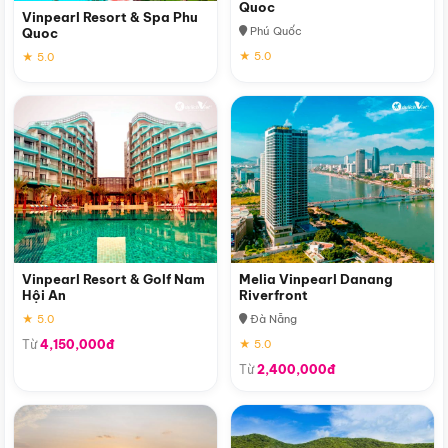
Quoc
Vinpearl Resort & Spa Phu
Phú Quốc
Quoc
★ 5.0
★ 5.0
Vinpearl Resort & Golf Nam
Melia Vinpearl Danang
Hội An
Riverfront
★ 5.0
Đà Nẵng
Từ
4,150,000đ
★ 5.0
Từ
2,400,000đ