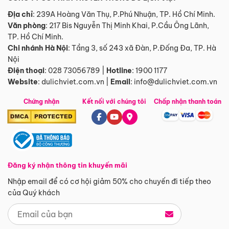
Địa chỉ
: 239A Hoàng Văn Thụ, P.Phú Nhuận, TP. Hồ Chí Minh.
Văn phòng
:
217 Bis Nguyễn Thị Minh Khai, P.Cầu Ông Lãnh,
TP. Hồ Chí Minh.
Chi nhánh Hà Nội
:
Tầng 3, số 243 xã Đàn, P.Đống Đa, TP. Hà
Nội
Điện thoại
:
028 73056789
|
Hotline
:
1900 1177
Website
:
dulichviet.com.vn
|
Email
:
info@dulichviet.com.vn
Chứng nhận
Kết nối với chúng tôi
Chấp nhận thanh toán
Đăng ký nhận thông tin khuyến mãi
Nhập email để có cơ hội giảm 50% cho chuyến đi tiếp theo
của Quý khách