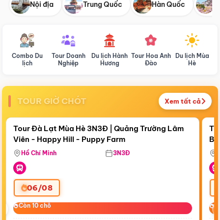
Nội địa
Trung Quốc
Hàn Quốc
N
Combo Du
Tour Doanh
Du lịch Hành
Tour Hoa Anh
Du lịch Mùa
D
lịch
Nghiệp
Hương
Đào
Hè
TOUR GIỜ CHÓT
Xem tất cả
Điểm nổi bật
Còn
19:40:51
Cò
Tour Đà Lạt Mùa Hè 3N3Đ | Quảng Trường Lâm
To
Viên - Happy Hill - Puppy Farm
Bế
Ma
Hồ Chí Minh
3N3Đ
06/08
‹
Còn 10 chỗ
Còn 10 chỗ
C
C