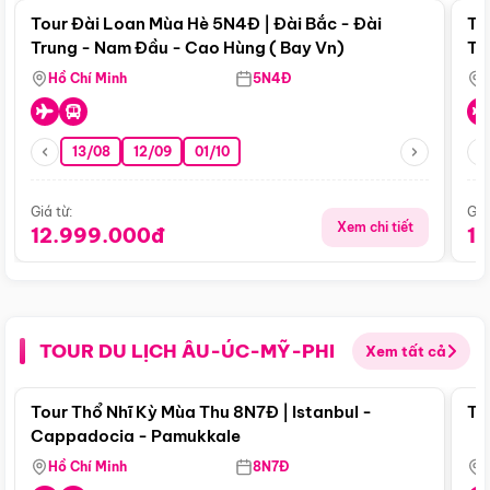
Tour Đài Loan Mùa Hè 5N4Đ | Đài Bắc - Đài
To
Trung - Nam Đầu - Cao Hùng ( Bay Vn)
Tr
Hồ Chí Minh
5N4Đ
13/08
12/09
01/10
Giá từ:
Giá
Xem chi tiết
12.999.000đ
1
TOUR DU LỊCH ÂU-ÚC-MỸ-PHI
Xem tất cả
Điểm nổi bật
Tour Thổ Nhĩ Kỳ Mùa Thu 8N7Đ | Istanbul -
To
Cappadocia - Pamukkale
Hồ Chí Minh
8N7Đ