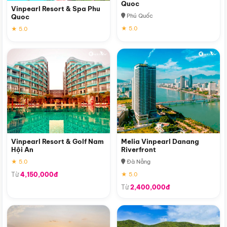
Quoc
Vinpearl Resort & Spa Phu
Phú Quốc
Quoc
★ 5.0
★ 5.0
Vinpearl Resort & Golf Nam
Melia Vinpearl Danang
Hội An
Riverfront
★ 5.0
Đà Nẵng
Từ
4,150,000đ
★ 5.0
Từ
2,400,000đ