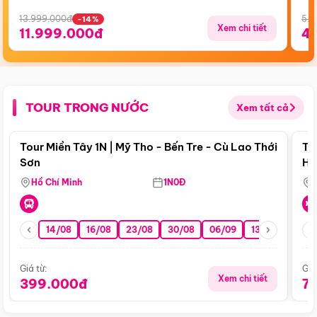
13.999.000đ
5.5
-14%
Xem chi tiết
11.999.000đ
4
TOUR TRONG NƯỚC
Xem tất cả
Điểm nổi bật
Tour Miền Tây 1N | Mỹ Tho - Bến Tre - Cù Lao Thới
To
Sơn
Hu
Hồ Chí Minh
1N0Đ
14/08
16/08
23/08
30/08
06/09
13/09
20/0
Giá từ:
Giá
Xem chi tiết
399.000đ
7