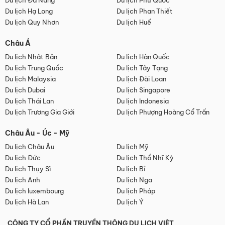
Du lịch Đà Nẵng
Du lịch Phú Quốc
Du lịch Hạ Long
Du lịch Phan Thiết
Du lịch Quy Nhơn
Du lịch Huế
Châu Á
Du lịch Nhật Bản
Du lịch Hàn Quốc
Du lịch Trung Quốc
Du lịch Tây Tạng
Du lịch Malaysia
Du lịch Đài Loan
Du lịch Dubai
Du lịch Singapore
Du lịch Thái Lan
Du lịch Indonesia
Du lịch Trương Gia Giới
Du lịch Phượng Hoàng Cổ Trấn
Châu Âu - Úc - Mỹ
Du lịch Châu Âu
Du lịch Mỹ
Du lịch Đức
Du lịch Thổ Nhĩ Kỳ
Du lịch Thụy Sĩ
Du lịch Bỉ
Du lịch Anh
Du lịch Nga
Du lịch luxembourg
Du lịch Pháp
Du lịch Hà Lan
Du lịch Ý
CÔNG TY CỔ PHẦN TRUYỀN THÔNG DU LỊCH VIỆT