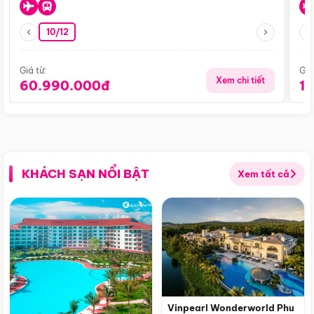
10/12
Giá từ:
Giá
Xem chi tiết
60.990.000đ
1
KHÁCH SẠN NỔI BẬT
Xem tất cả
Vinpearl Wonderworld Phu