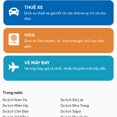
THUÊ XE
Dịch vụ thuê xe giá tốt từ các nhà xe uy tín và chu
đáo
VISA
Dịch vụ Visa nhanh, rẻ. Visa trọn gói, thủ tục đơn
giản
VÉ MÁY BAY
Vé máy bay giá rẻ nhất, nhiều khuyến mãi hấp dẫn
Trong nước
Du lịch Nam Du
Du lịch Đà Lạt
Du lịch Miền tây
Du lịch Nha Trang
Du lịch Côn Đảo
Du lịch Sapa