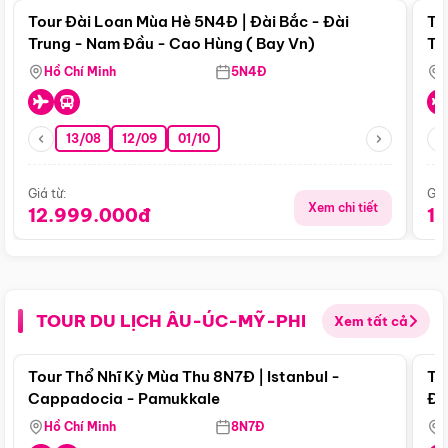
Tour Đài Loan Mùa Hè 5N4Đ | Đài Bắc - Đài
To
Trung - Nam Đầu - Cao Hùng ( Bay Vn)
Tr
Hồ Chí Minh
5N4Đ
13/08
12/09
01/10
Giá từ:
Giá
Xem chi tiết
12.999.000đ
1
TOUR DU LỊCH ÂU-ÚC-MỸ-PHI
Xem tất cả
Điểm nổi bật
Tour Thổ Nhĩ Kỳ Mùa Thu 8N7Đ | Istanbul -
To
Cappadocia - Pamukkale
Đế
Hồ Chí Minh
8N7Đ