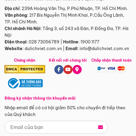
Địa chỉ
: 239A Hoàng Văn Thụ, P.Phú Nhuận, TP. Hồ Chí Minh.
Văn phòng
:
217 Bis Nguyễn Thị Minh Khai, P.Cầu Ông Lãnh,
TP. Hồ Chí Minh.
Chi nhánh Hà Nội
:
Tầng 3, số 243 xã Đàn, P.Đống Đa, TP. Hà
Nội
Điện thoại
:
028 73056789
|
Hotline
:
1900 1177
Website
:
dulichviet.com.vn
|
Email
:
info@dulichviet.com.vn
Chứng nhận
Kết nối với chúng tôi
Chấp nhận thanh toán
Đăng ký nhận thông tin khuyến mãi
Nhập email để có cơ hội giảm 50% cho chuyến đi tiếp theo
của Quý khách