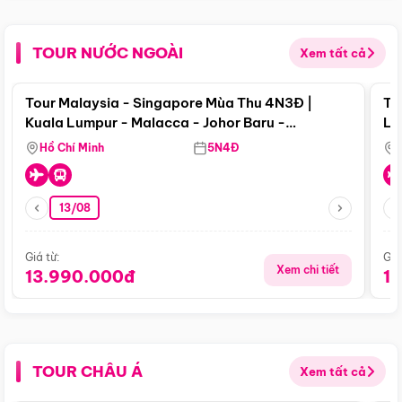
TOUR NƯỚC NGOÀI
Xem tất cả
Điểm nổi bật
Tour Malaysia - Singapore Mùa Thu 4N3Đ |
To
Kuala Lumpur - Malacca - Johor Baru -
Lử
Singapore
Hồ Chí Minh
5N4Đ
13/08
Giá từ:
Giá
Xem chi tiết
13.990.000đ
1
TOUR CHÂU Á
Xem tất cả
Điểm nổi bật