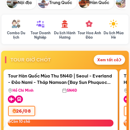
Nội địa
Trung Quốc
Hàn Quốc
N
Combo Du
Tour Doanh
Du lịch Hành
Tour Hoa Anh
Du lịch Mùa
D
lịch
Nghiệp
Hương
Đào
Hè
TOUR GIỜ CHÓT
Xem tất cả
Điểm nổi bật
Còn
18 ngày 03:11:05
Cò
Tour Hàn Quốc Mùa Thu 5N4Đ | Seoul - Everland
To
- Đảo Nami - Tháp Namsan (Bay Sun Phuquoc
Hò
Bay Sun Phuquoc Airways
Tặ
Airways)
Aq
Hồ Chí Minh
5N4Đ
26/08
‹
Còn 10 chỗ
Còn 10 chỗ
C
C