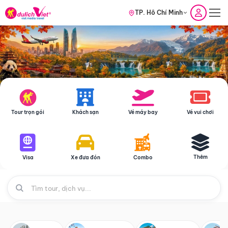
TP. Hồ Chí Minh
Tour trọn gói
Khách sạn
Vé máy bay
Vé vui chơi
Thêm
Visa
Xe đưa đón
Combo