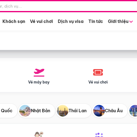
Điểm khởi hành
Tháng khở
Hồ Chí Minh
Bất kỳ 
Khách sạn
Vé vui chơi
Dịch vụ visa
Tin tức
Giới thiệu
Vé máy bay
Vé vui chơi
 Quốc
Nhật Bản
Thái Lan
Châu Âu