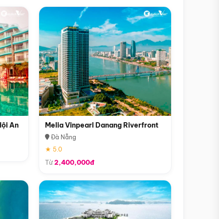
Hội An
Melia Vinpearl Danang Riverfront
Đà Nẵng
★ 5.0
Từ
2,400,000đ