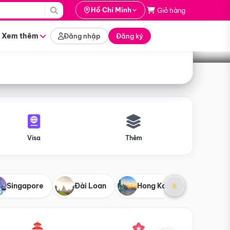
i hành
Hồ Chí Minh
Giỏ hàng
Tìm tour
tháng nào
Xem thêm
Đăng nhập
Đăng ký
Visa
Thêm
Singapore
Đài Loan
Hong Kong
Mỹ