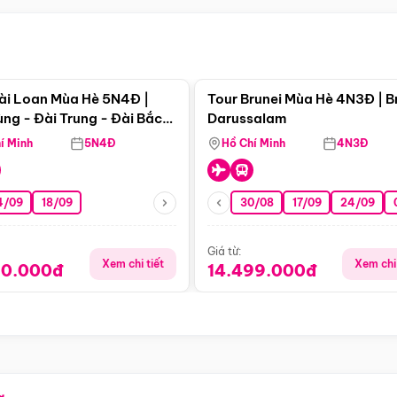
Điểm nổi bật
Điểm nổi
ài Loan Mùa Hè 5N4Đ |
Tour Brunei Mùa Hè 4N3Đ | B
ng - Đài Trung - Đài Bắc
Darussalam
j)
í Minh
5N4Đ
Hồ Chí Minh
4N3Đ
4/09
18/09
30/08
17/09
24/09
Giá từ:
Xem chi tiết
Xem chi 
90.000đ
14.499.000đ