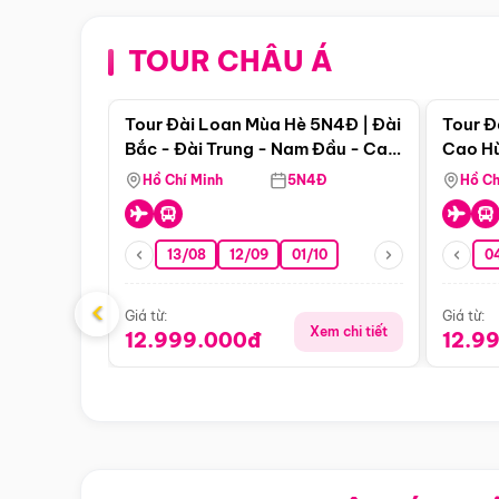
TOUR CHÂU Á
Điểm nổi bật
Tour Đài Loan Mùa Hè 5N4Đ | Đài
Tour Đ
Bắc - Đài Trung - Nam Đầu - Cao
Cao Hù
Hùng ( Bay Vn)
(Bay V
Hồ Chí Minh
5N4Đ
Hồ Ch
13/08
12/09
01/10
0
‹
Giá từ:
Giá từ:
Xem chi tiết
12.999.000đ
12.9