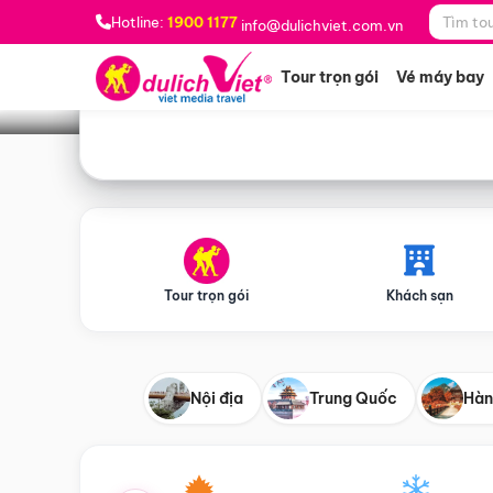
Bạn muốn đi đâu?
*
Hotline:
1900 1177
info@dulichviet.com.vn
Tour trọn gói
Vé máy bay
Tour trọn gói
Khách sạn
Nội địa
Trung Quốc
Hàn