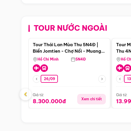
TOUR NƯỚC NGOÀI
Điểm nổi bật
Tour Thái Lan Mùa Thu 5N4Đ |
Tour M
Biển Jomtien - Chợ Nổi - Muang
Thu 4N
Boran - Suanthai (Bay Vietnam
Malacc
Hồ Chí Minh
5N4Đ
Hồ Ch
Airlines)
Singa
26/09
1
‹
Giá từ:
Giá từ:
Xem chi tiết
8.300.000đ
13.9