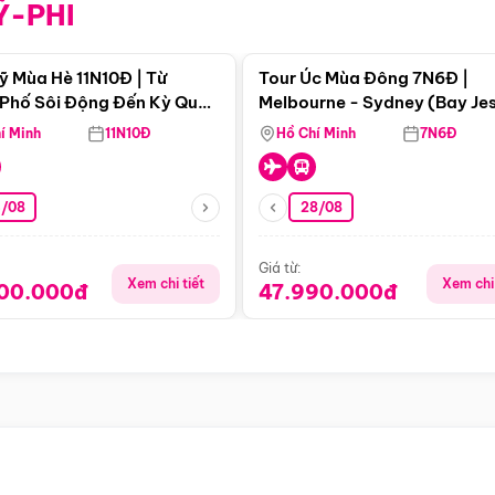
Ỹ-PHI
Điểm nổi bật
Điểm nổi
ỹ Mùa Hè 11N10Đ | Từ
Tour Úc Mùa Đông 7N6Đ |
Phố Sôi Động Đến Kỳ Quan
Melbourne - Sydney (Bay Je
Nhiên Mỹ
Airways)
í Minh
11N10Đ
Hồ Chí Minh
7N6Đ
4/08
28/08
Giá từ:
Xem chi tiết
Xem chi 
900.000đ
47.990.000đ