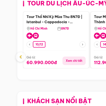
TOUR DU LỊCH ÂU-ÚC-M
Điểm nổi bật
Tour Thổ Nhĩ Kỳ Mùa Thu 8N7Đ |
Tour M
Istanbul - Cappadocia -
Thành 
Pamukkale
Thiên 
Hồ Chí Minh
8N7Đ
Hồ Ch
10/12
1
‹
Giá từ:
Giá từ:
Xem chi tiết
60.990.000đ
112.
KHÁCH SẠN NỔI BẬT