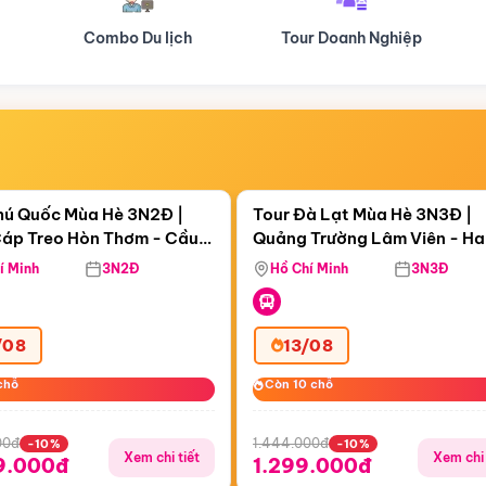
Tour Doanh Nghiệp
Du lịch Hành Hương
Điểm nổi bật
Điểm nổi
ngày 18:59:10
Còn
05 ngày 18:59:10
hú Quốc Mùa Hè 3N2Đ |
Tour Đà Lạt Mùa Hè 3N3Đ |
áp Treo Hòn Thơm - Cầu
Quảng Trường Lâm Viên - H
áp Treo Hòn Thơm
Công Viên Nước Aquatopia
Hill - Puppy Farm
í Minh
3N2Đ
Hồ Chí Minh
3N3Đ
/08
13/08
chỗ
chỗ
Còn 10 chỗ
Còn 10 chỗ
00đ
1.444.000đ
-10%
-10%
Xem chi tiết
Xem chi 
9.000đ
1.299.000đ