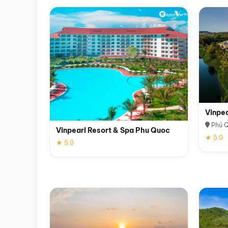
Vinpe
Phú 
Vinpearl Resort & Spa Phu Quoc
★ 5.0
★ 5.0