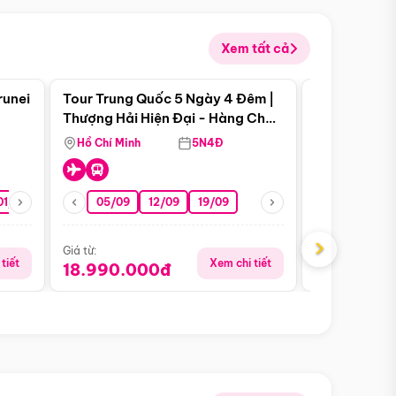
Xem tất cả
 bật
Điểm nổi bật
runei
Tour Trung Quốc 5 Ngày 4 Đêm |
Tour Trung 
Tour Hè
Thượng Hải Hiện Đại - Hàng Châu
Ân Thi - Trư
Nên Thơ - Ô Trấn Cổ Kính
Hồ Chí Minh
5N4Đ
Hồ Chí Minh
01/10
15/10
29/10
05/09
12/09
19/09
16/08
›
Giá từ:
Giá từ:
tiết
Xem chi tiết
18.990.000đ
16.990.0