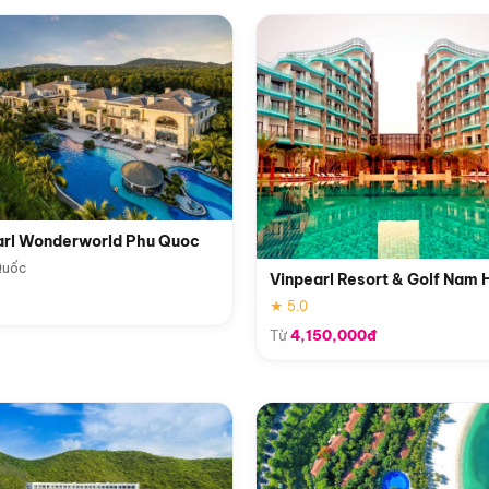
arl Wonderworld Phu Quoc
Quốc
Vinpearl Resort & Golf Nam 
★ 5.0
Từ
4,150,000đ