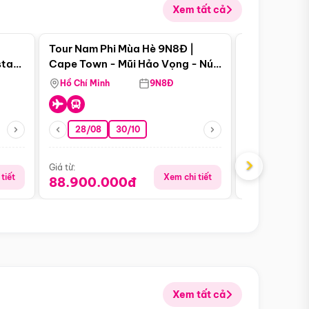
Xem tất cả
 bật
Điểm nổi bật
Tour Nam Phi Mùa Hè 9N8Đ |
Tour Mỹ Mùa
star
Cape Town - Mũi Hảo Vọng - Núi
Hoa Kỳ - Me
Bàn - Johannesburg - Pretoria -
Hồ Chí Minh
9N8Đ
Hồ Chí Minh
Safari - Lodge
28/08
30/10
29/08
›
Giá từ:
Giá từ:
tiết
Xem chi tiết
88.900.000đ
59.900.
Xem tất cả