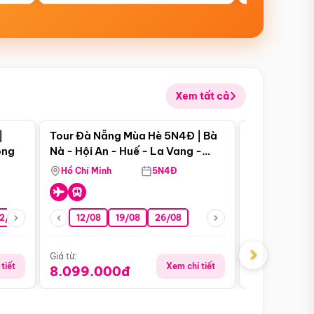
Xem tất cả
 bật
Điểm nổi bật
|
Tour Đà Nẵng Mùa Hè 5N4Đ | Bà
Tour Đà Nẵn
ong
Nà - Hội An - Huế - La Vang -
Nà - Hội An
Động Thiên Đường
Nha
Hồ Chí Minh
5N4Đ
Hồ Chí Minh
2/08
26/08
05/09
12/08
19/08
09/09
26/08
12/09
13/08
›
Giá từ:
Giá từ:
tiết
Xem chi tiết
8.099.000đ
6.899.00