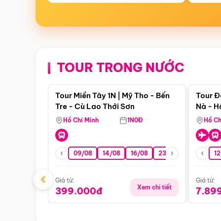
TOUR TRONG NƯỚC
Điểm nổi bật
Tour Miền Tây 1N | Mỹ Tho - Bến
Tour Đ
Tre - Cù Lao Thới Sơn
Nà - H
Nha
Hồ Chí Minh
1N0Đ
Hồ Ch
09/08
14/08
16/08
23/08
30/08
12
0
‹
Giá từ:
Giá từ:
Xem chi tiết
399.000đ
7.89