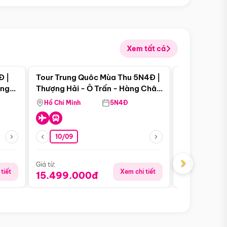
Xem tất cả
 bật
Điểm nổi bật
Đ |
Tour Trung Quôc Mùa Thu 5N4Đ |
Tour Trung
àng
Thượng Hải - Ô Trấn - Hàng Châu
| Thành Đô 
(Tour Không Shopping)
Viên Gấu Tr
Hồ Chí Minh
5N4Đ
Hồ Chí Minh
10/09
21/08
›
Giá từ:
Giá từ:
tiết
Xem chi tiết
15.499.000đ
16.999.0