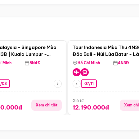
Điểm nổi bật
Điểm nổi
alaysia - Singapore Mùa
Tour Indonesia Mùa Thu 4N3
3Đ | Kuala Lumpur -
Đảo Bali - Núi Lửa Batur - L
a - Johor Baru -
Penglipuran
í Minh
5N4Đ
Hồ Chí Minh
4N3Đ
pore
3/08
07/11
Giá từ:
Xem chi tiết
Xem chi 
90.000đ
12.190.000đ