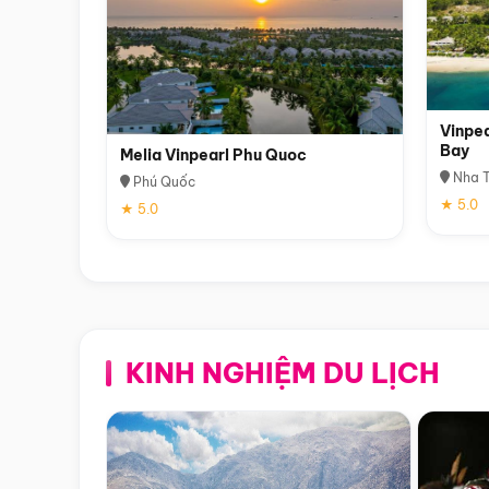
Vinpea
Bay
Melia Vinpearl Phu Quoc
Nha T
Phú Quốc
★ 5.0
★ 5.0
KINH NGHIỆM DU LỊCH