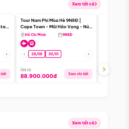
Xem tất cả
 bật
Điểm nổi bật
Tour Nam Phi Mùa Hè 9N8Đ |
Tour Mỹ Mùa
star
Cape Town - Mũi Hảo Vọng - Núi
Hoa Kỳ - Me
Bàn - Johannesburg - Pretoria -
Hồ Chí Minh
9N8Đ
Hồ Chí Minh
Safari - Lodge
28/08
30/10
29/08
›
Giá từ:
Giá từ:
tiết
Xem chi tiết
88.900.000đ
59.900.
Xem tất cả