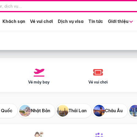
Điểm khởi hành
Tháng khở
Hồ Chí Minh
Bất kỳ 
Khách sạn
Vé vui chơi
Dịch vụ visa
Tin tức
Giới thiệu
Vé máy bay
Vé vui chơi
 Quốc
Nhật Bản
Thái Lan
Châu Âu