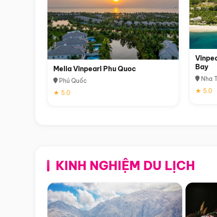
Vinpea
Bay
Melia Vinpearl Phu Quoc
Nha T
Phú Quốc
★ 5.0
★ 5.0
KINH NGHIỆM DU LỊCH