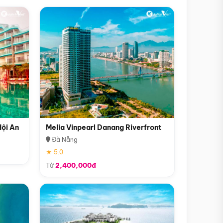
Hội An
Melia Vinpearl Danang Riverfront
Đà Nẵng
★ 5.0
Từ
2,400,000đ