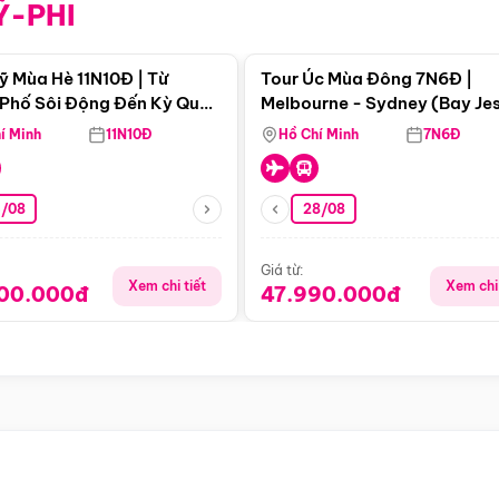
Ỹ-PHI
Điểm nổi bật
Điểm nổi
ỹ Mùa Hè 11N10Đ | Từ
Tour Úc Mùa Đông 7N6Đ |
Phố Sôi Động Đến Kỳ Quan
Melbourne - Sydney (Bay Je
Nhiên Mỹ
Airways)
í Minh
11N10Đ
Hồ Chí Minh
7N6Đ
4/08
28/08
Giá từ:
Xem chi tiết
Xem chi 
900.000đ
47.990.000đ