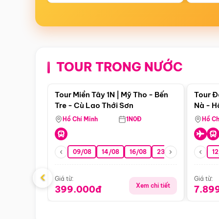
TOUR TRONG NƯỚC
Điểm nổi bật
Tour Miền Tây 1N | Mỹ Tho - Bến
Tour Đ
Tre - Cù Lao Thới Sơn
Nà - H
Nha
Hồ Chí Minh
1N0Đ
Hồ Ch
09/08
14/08
16/08
23/08
30/08
12
0
‹
Giá từ:
Giá từ:
Xem chi tiết
399.000đ
7.89