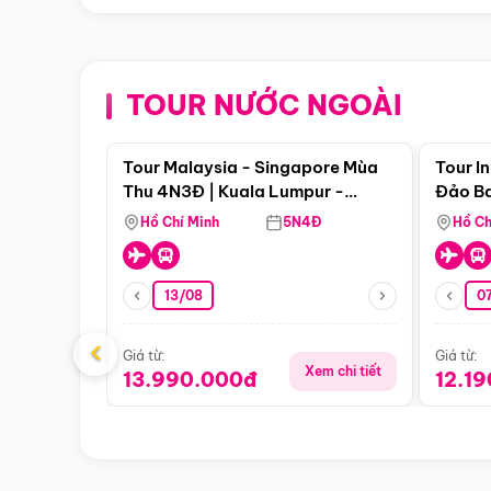
TOUR NƯỚC NGOÀI
Điểm nổi bật
Tour Malaysia - Singapore Mùa
Tour I
Thu 4N3Đ | Kuala Lumpur -
Đảo Ba
Malacca - Johor Baru -
Pengli
Hồ Chí Minh
5N4Đ
Hồ Ch
Singapore
13/08
07
‹
Giá từ:
Giá từ:
Xem chi tiết
13.990.000đ
12.1