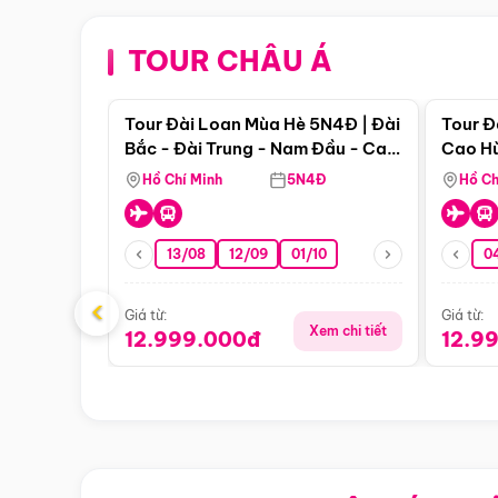
TOUR CHÂU Á
Điểm nổi bật
Tour Đài Loan Mùa Hè 5N4Đ | Đài
Tour Đ
Bắc - Đài Trung - Nam Đầu - Cao
Cao Hù
Hùng ( Bay Vn)
(Bay V
Hồ Chí Minh
5N4Đ
Hồ Ch
13/08
12/09
01/10
0
‹
Giá từ:
Giá từ:
Xem chi tiết
12.999.000đ
12.9