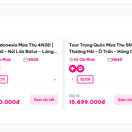
Điểm nổi bật
Điểm nổi
ndonesia Mùa Thu 4N3Đ |
Tour Trung Quôc Mùa Thu 5N
li - Núi Lửa Batur - Làng
Thượng Hải - Ô Trấn - Hàng
puran
(Tour Không Shopping)
í Minh
4N3Đ
Hồ Chí Minh
5N4Đ
/11
10/09
Giá từ:
Xem chi tiết
Xem chi 
90.000đ
15.499.000đ