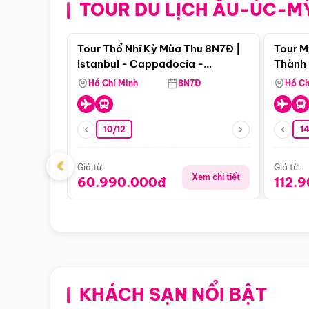
TOUR DU LỊCH ÂU-ÚC-M
Điểm nổi bật
Tour Thổ Nhĩ Kỳ Mùa Thu 8N7Đ |
Tour M
Istanbul - Cappadocia -
Thành 
Pamukkale
Thiên 
Hồ Chí Minh
8N7Đ
Hồ Ch
10/12
1
‹
Giá từ:
Giá từ:
Xem chi tiết
60.990.000đ
112.
KHÁCH SẠN NỔI BẬT