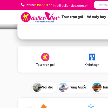
Bạn muốn đi đâu?
*
Hotline:
1900 1177
info@dulichviet.com.vn
Tour trọn gói
Vé máy bay
Tour trọn gói
Khách sạn
Nội địa
Trung Quốc
Hàn