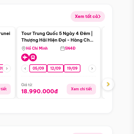
Xem tất cả
 bật
Điểm nổi bật
runei
Tour Trung Quốc 5 Ngày 4 Đêm |
Tour Trung 
Tour Hè
Thượng Hải Hiện Đại - Hàng Châu
Ân Thi - Trư
Nên Thơ - Ô Trấn Cổ Kính
Hồ Chí Minh
5N4Đ
Hồ Chí Minh
01/10
15/10
29/10
05/09
12/09
19/09
16/08
›
Giá từ:
Giá từ:
tiết
Xem chi tiết
18.990.000đ
16.990.0