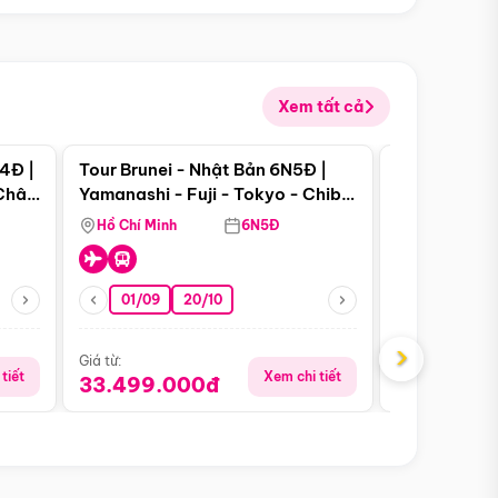
Xem tất cả
 bật
Điểm nổi bật
4Đ |
Tour Brunei - Nhật Bản 6N5Đ |
Tour Campu
 Châu
Yamanashi - Fuji - Tokyo - Chiba
Siem Reap -
- Freeday
Hồ Chí Minh
6N5Đ
Hồ Chí Minh
01/09
20/10
13/08
›
Giá từ:
Giá từ:
tiết
Xem chi tiết
33.499.000đ
5.650.00