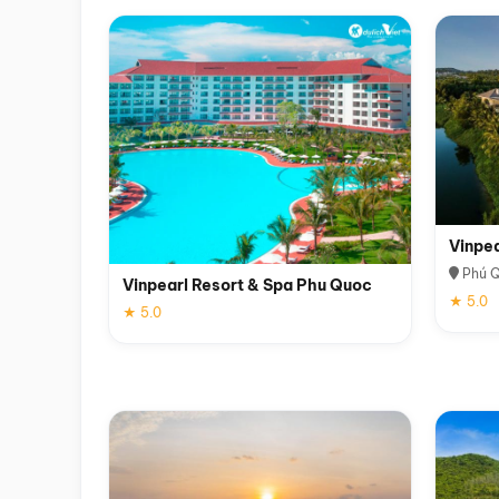
Vinpe
Phú 
Vinpearl Resort & Spa Phu Quoc
★ 5.0
★ 5.0