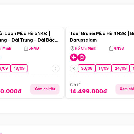
Điểm nổi bật
Điểm nổi
ài Loan Mùa Hè 5N4Đ |
Tour Brunei Mùa Hè 4N3Đ | B
ng - Đài Trung - Đài Bắc
Darussalam
j)
í Minh
5N4Đ
Hồ Chí Minh
4N3Đ
4/09
18/09
30/08
17/09
24/09
Giá từ:
Xem chi tiết
Xem chi 
90.000đ
14.499.000đ