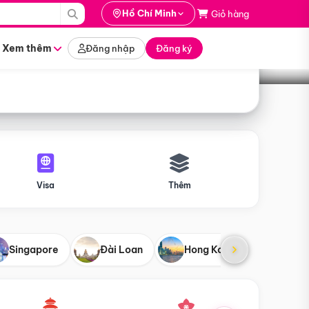
i hành
Hồ Chí Minh
Giỏ hàng
Tìm tour
tháng nào
Xem thêm
Đăng nhập
Đăng ký
Visa
Thêm
Singapore
Đài Loan
Hong Kong
Mỹ