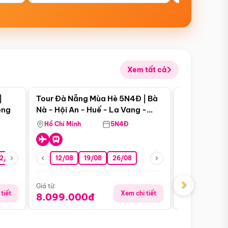
Xem tất cả
 bật
Điểm nổi bật
|
Tour Đà Nẵng Mùa Hè 5N4Đ | Bà
Tour Đà Nẵn
ong
Nà - Hội An - Huế - La Vang -
Nà - Hội An
Động Thiên Đường
Nha
Hồ Chí Minh
5N4Đ
Hồ Chí Minh
2/08
26/08
05/09
12/08
19/08
09/09
26/08
12/09
13/08
›
Giá từ:
Giá từ:
tiết
Xem chi tiết
8.099.000đ
6.899.00