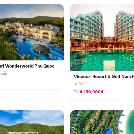
arl Wonderworld Phu Quoc
Quốc
Vinpearl Resort & Golf Nam 
★ 5.0
Từ
4,150,000đ