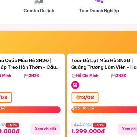
Tour Doanh Nghiệp
Du lịch Hành Hương
Điểm nổi bật
Điểm nổi
ngày 07:18:48
Còn
05 ngày 07:18:48
hú Quốc Mùa Hè 3N2Đ |
Tour Đà Lạt Mùa Hè 3N3Đ |
áp Treo Hòn Thơm - Cầu
Quảng Trường Lâm Viên - H
áp Treo Hòn Thơm
Công Viên Nước Aquatopia
Hill - Puppy Farm
í Minh
3N2Đ
Hồ Chí Minh
3N3Đ
/08
13/08
chỗ
chỗ
Còn 10 chỗ
Còn 10 chỗ
00đ
1.444.000đ
-10%
-10%
Xem chi tiết
Xem chi 
9.000đ
1.299.000đ