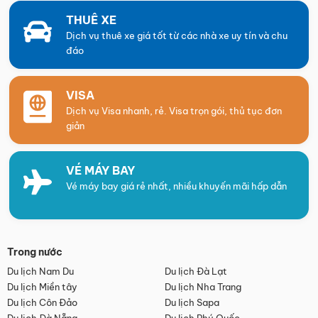
THUÊ XE
Dịch vụ thuê xe giá tốt từ các nhà xe uy tín và chu
đáo
VISA
Dịch vụ Visa nhanh, rẻ. Visa trọn gói, thủ tục đơn
giản
VÉ MÁY BAY
Vé máy bay giá rẻ nhất, nhiều khuyến mãi hấp dẫn
Trong nước
Du lịch Nam Du
Du lịch Đà Lạt
Du lịch Miền tây
Du lịch Nha Trang
Du lịch Côn Đảo
Du lịch Sapa