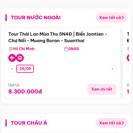
TOUR NƯỚC NGOÀI
Xem tất cả
Điểm nổi bật
Tour Thái Lan Mùa Thu 5N4Đ | Biển Jomtien -
To
Chợ Nổi - Muang Boran - Suanthai
Ku
Si
Hồ Chí Minh
5N4Đ
26/09
Giá từ:
Giá
Xem chi tiết
8.300.000đ
1
TOUR CHÂU Á
Xem tất cả
Điểm nổi bật