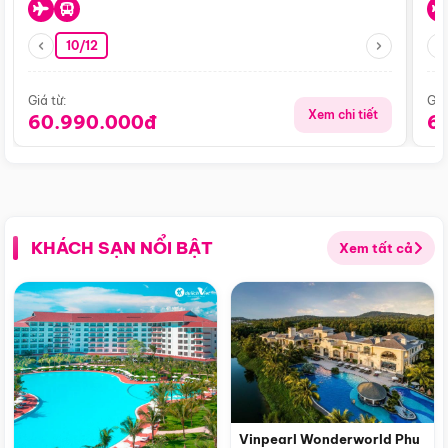
10/12
Giá từ:
Giá
Xem chi tiết
60.990.000đ
6
KHÁCH SẠN NỔI BẬT
Xem tất cả
Vinpearl Wonderworld Phu