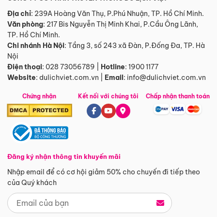
Địa chỉ
: 239A Hoàng Văn Thụ, P.Phú Nhuận, TP. Hồ Chí Minh.
Văn phòng
:
217 Bis Nguyễn Thị Minh Khai, P.Cầu Ông Lãnh,
TP. Hồ Chí Minh.
Chi nhánh Hà Nội
:
Tầng 3, số 243 xã Đàn, P.Đống Đa, TP. Hà
Nội
Điện thoại
:
028 73056789
|
Hotline
:
1900 1177
Website
:
dulichviet.com.vn
|
Email
:
info@dulichviet.com.vn
Chứng nhận
Kết nối với chúng tôi
Chấp nhận thanh toán
Đăng ký nhận thông tin khuyến mãi
Nhập email để có cơ hội giảm 50% cho chuyến đi tiếp theo
của Quý khách