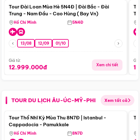
Tour Đài Loan Mùa Hè 5N4Đ | Đài Bắc - Đài
To
Trung - Nam Đầu - Cao Hùng ( Bay Vn)
Tr
Hồ Chí Minh
5N4Đ
13/08
12/09
01/10
Giá từ:
Giá
Xem chi tiết
12.999.000đ
1
TOUR DU LỊCH ÂU-ÚC-MỸ-PHI
Xem tất cả
Điểm nổi bật
Tour Thổ Nhĩ Kỳ Mùa Thu 8N7Đ | Istanbul -
To
Cappadocia - Pamukkale
Hồ Chí Minh
8N7Đ