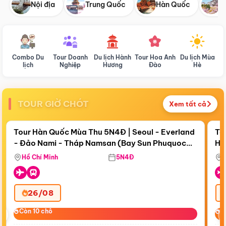
Nội địa
Trung Quốc
Hàn Quốc
N
Combo Du
Tour Doanh
Du lịch Hành
Tour Hoa Anh
Du lịch Mùa
D
lịch
Nghiệp
Hương
Đào
Hè
TOUR GIỜ CHÓT
Xem tất cả
Điểm nổi bật
Còn
18 ngày 20:36:32
Cò
Tour Hàn Quốc Mùa Thu 5N4Đ | Seoul - Everland
To
- Đảo Nami - Tháp Namsan (Bay Sun Phuquoc
Hò
Bay Sun Phuquoc Airways
Tặ
Airways)
Aq
Hồ Chí Minh
5N4Đ
26/08
‹
Còn 10 chỗ
Còn 10 chỗ
C
C