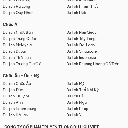
Du lịch Đà Nẵng
Du lịch Phú Quốc
Du lịch Hạ Long
Du lịch Phan Thiết
Du lịch Quy Nhơn
Du lịch Huế
Châu Á
Du lịch Nhật Bản
Du lịch Hàn Quốc
Du lịch Trung Quốc
Du lịch Tây Tạng
Du lịch Malaysia
Du lịch Đài Loan
Du lịch Dubai
Du lịch Singapore
Du lịch Thái Lan
Du lịch Indonesia
Du lịch Trương Gia Giới
Du lịch Phượng Hoàng Cổ Trấn
Châu Âu - Úc - Mỹ
Du lịch Châu Âu
Du lịch Mỹ
Du lịch Đức
Du lịch Thổ Nhĩ Kỳ
Du lịch Thụy Sĩ
Du lịch Bỉ
Du lịch Anh
Du lịch Nga
Du lịch luxembourg
Du lịch Pháp
Du lịch Hà Lan
Du lịch Ý
CÔNG TY CỔ PHẦN TRUYỀN THÔNG DU LỊCH VIỆT