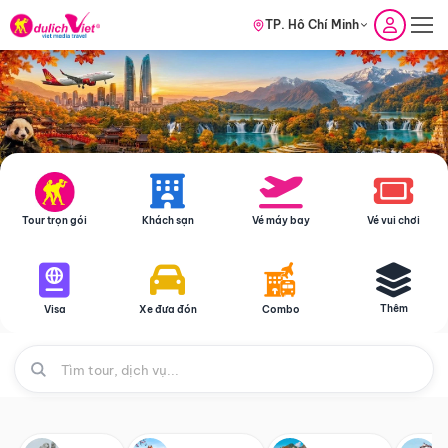
TP. Hồ Chí Minh
Tour trọn gói
Khách sạn
Vé máy bay
Vé vui chơi
Thêm
Visa
Xe đưa đón
Combo