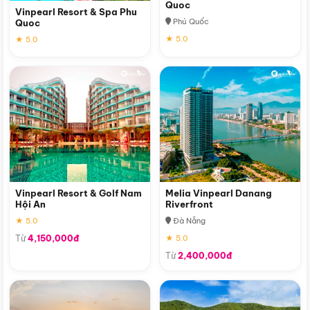
Quoc
Vinpearl Resort & Spa Phu
Phú Quốc
Quoc
★ 5.0
★ 5.0
Vinpearl Resort & Golf Nam
Melia Vinpearl Danang
Hội An
Riverfront
★ 5.0
Đà Nẵng
Từ
4,150,000đ
★ 5.0
Từ
2,400,000đ