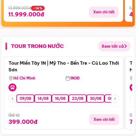
13.999.000đ
5.5
-14%
Xem chi tiết
11.999.000đ
4
TOUR TRONG NƯỚC
Xem tất cả
Điểm nổi bật
Tour Miền Tây 1N | Mỹ Tho - Bến Tre - Cù Lao Thới
To
Sơn
Hu
Hồ Chí Minh
1N0Đ
09/08
14/08
16/08
23/08
30/08
06/09
13/0
Giá từ:
Giá
Xem chi tiết
399.000đ
7