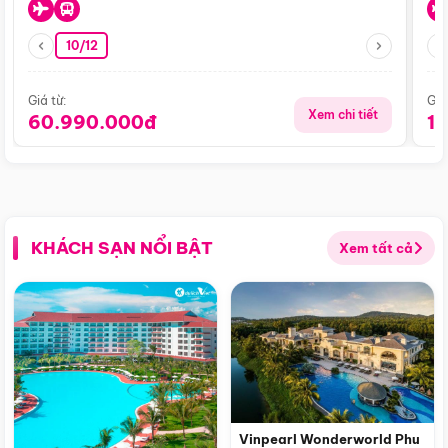
10/12
Giá từ:
Giá
Xem chi tiết
60.990.000đ
1
KHÁCH SẠN NỔI BẬT
Xem tất cả
Vinpearl Wonderworld Phu