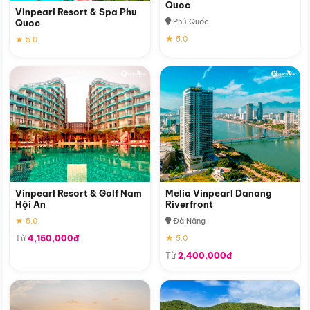
Quoc
Vinpearl Resort & Spa Phu
Phú Quốc
Quoc
★ 5.0
★ 5.0
Vinpearl Resort & Golf Nam
Melia Vinpearl Danang
Hội An
Riverfront
★ 5.0
Đà Nẵng
Từ
4,150,000đ
★ 5.0
Từ
2,400,000đ