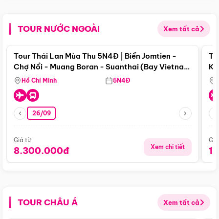
TOUR NƯỚC NGOÀI
Xem tất cả
Điểm nổi bật
Tour Thái Lan Mùa Thu 5N4Đ | Biển Jomtien -
To
Chợ Nổi - Muang Boran - Suanthai (Bay Vietnam
Ku
Airlines)
Si
Hồ Chí Minh
5N4Đ
26/09
Giá từ:
Giá
Xem chi tiết
8.300.000đ
1
TOUR CHÂU Á
Xem tất cả
Điểm nổi bật