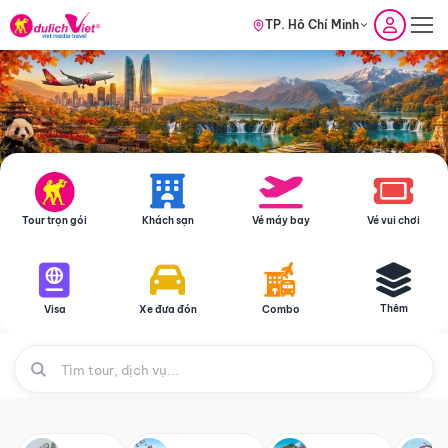
TP. Hồ Chí Minh
Tour trọn gói
Khách sạn
Vé máy bay
Vé vui chơi
Thêm
Visa
Xe đưa đón
Combo