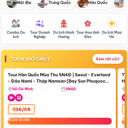
Nội địa
Trung Quốc
Hàn Quốc
N
Combo Du
Tour Doanh
Du lịch Hành
Tour Hoa Anh
Du lịch Mùa
D
lịch
Nghiệp
Hương
Đào
Hè
TOUR GIỜ CHÓT
Xem tất cả
Điểm nổi bật
Còn
18 ngày 16:09:55
Cò
Tour Hàn Quốc Mùa Thu 5N4Đ | Seoul - Everland
To
- Đảo Nami - Tháp Namsan (Bay Sun Phuquoc
Hò
Bay Sun Phuquoc Airways
Tặ
Airways)
Aq
Hồ Chí Minh
5N4Đ
26/08
‹
Còn 10 chỗ
Còn 10 chỗ
C
C