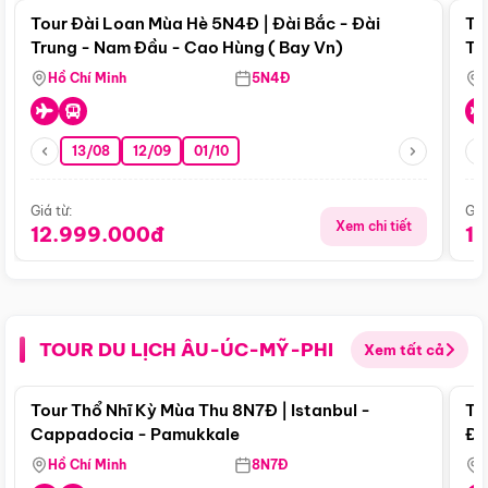
Tour Đài Loan Mùa Hè 5N4Đ | Đài Bắc - Đài
To
Trung - Nam Đầu - Cao Hùng ( Bay Vn)
Tr
Hồ Chí Minh
5N4Đ
13/08
12/09
01/10
Giá từ:
Giá
Xem chi tiết
12.999.000đ
1
TOUR DU LỊCH ÂU-ÚC-MỸ-PHI
Xem tất cả
Điểm nổi bật
Tour Thổ Nhĩ Kỳ Mùa Thu 8N7Đ | Istanbul -
To
Cappadocia - Pamukkale
Đế
Hồ Chí Minh
8N7Đ