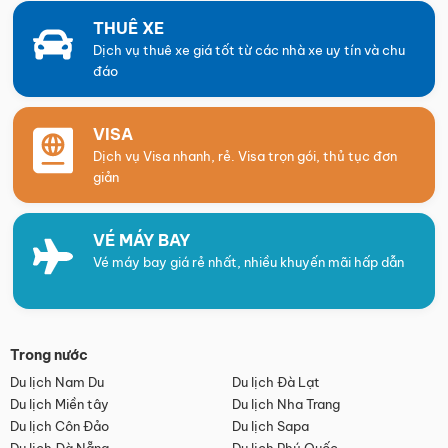
THUÊ XE
Dịch vụ thuê xe giá tốt từ các nhà xe uy tín và chu
đáo
VISA
Dịch vụ Visa nhanh, rẻ. Visa trọn gói, thủ tục đơn
giản
VÉ MÁY BAY
Vé máy bay giá rẻ nhất, nhiều khuyến mãi hấp dẫn
Trong nước
Du lịch Nam Du
Du lịch Đà Lạt
Du lịch Miền tây
Du lịch Nha Trang
Du lịch Côn Đảo
Du lịch Sapa