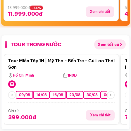
13.999.000đ
5.5
-14%
Xem chi tiết
11.999.000đ
4
TOUR TRONG NƯỚC
Xem tất cả
Điểm nổi bật
Tour Miền Tây 1N | Mỹ Tho - Bến Tre - Cù Lao Thới
To
Sơn
Hu
Hồ Chí Minh
1N0Đ
09/08
14/08
16/08
23/08
30/08
06/09
13/0
Giá từ:
Giá
Xem chi tiết
399.000đ
7