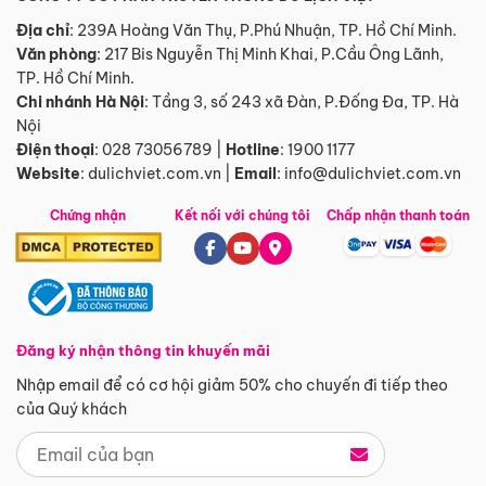
Địa chỉ
: 239A Hoàng Văn Thụ, P.Phú Nhuận, TP. Hồ Chí Minh.
Văn phòng
:
217 Bis Nguyễn Thị Minh Khai, P.Cầu Ông Lãnh,
TP. Hồ Chí Minh.
Chi nhánh Hà Nội
:
Tầng 3, số 243 xã Đàn, P.Đống Đa, TP. Hà
Nội
Điện thoại
:
028 73056789
|
Hotline
:
1900 1177
Website
:
dulichviet.com.vn
|
Email
:
info@dulichviet.com.vn
Chứng nhận
Kết nối với chúng tôi
Chấp nhận thanh toán
Đăng ký nhận thông tin khuyến mãi
Nhập email để có cơ hội giảm 50% cho chuyến đi tiếp theo
của Quý khách