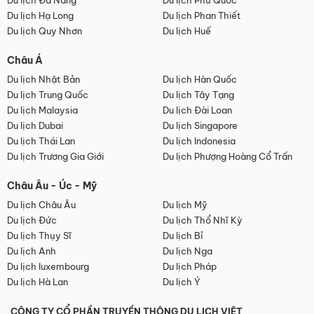
Du lịch Đà Nẵng
Du lịch Phú Quốc
Du lịch Hạ Long
Du lịch Phan Thiết
Du lịch Quy Nhơn
Du lịch Huế
Châu Á
Du lịch Nhật Bản
Du lịch Hàn Quốc
Du lịch Trung Quốc
Du lịch Tây Tạng
Du lịch Malaysia
Du lịch Đài Loan
Du lịch Dubai
Du lịch Singapore
Du lịch Thái Lan
Du lịch Indonesia
Du lịch Trương Gia Giới
Du lịch Phượng Hoàng Cổ Trấn
Châu Âu - Úc - Mỹ
Du lịch Châu Âu
Du lịch Mỹ
Du lịch Đức
Du lịch Thổ Nhĩ Kỳ
Du lịch Thụy Sĩ
Du lịch Bỉ
Du lịch Anh
Du lịch Nga
Du lịch luxembourg
Du lịch Pháp
Du lịch Hà Lan
Du lịch Ý
CÔNG TY CỔ PHẦN TRUYỀN THÔNG DU LỊCH VIỆT