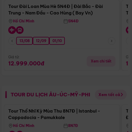
Tour Đài Loan Mùa Hè 5N4Đ | Đài Bắc - Đài
To
Trung - Nam Đầu - Cao Hùng ( Bay Vn)
Tr
Hồ Chí Minh
5N4Đ
13/08
12/09
01/10
Giá từ:
Giá
Xem chi tiết
12.999.000đ
1
TOUR DU LỊCH ÂU-ÚC-MỸ-PHI
Xem tất cả
Điểm nổi bật
Tour Thổ Nhĩ Kỳ Mùa Thu 8N7Đ | Istanbul -
To
Cappadocia - Pamukkale
Đế
Hồ Chí Minh
8N7Đ