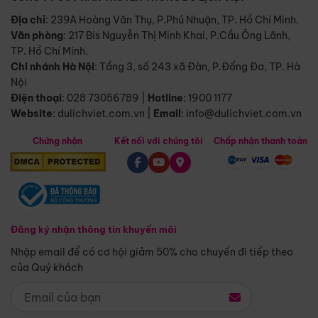
Địa chỉ
: 239A Hoàng Văn Thụ, P.Phú Nhuận, TP. Hồ Chí Minh.
Văn phòng
:
217 Bis Nguyễn Thị Minh Khai, P.Cầu Ông Lãnh,
TP. Hồ Chí Minh.
Chi nhánh Hà Nội
:
Tầng 3, số 243 xã Đàn, P.Đống Đa, TP. Hà
Nội
Điện thoại
:
028 73056789
|
Hotline
:
1900 1177
Website
:
dulichviet.com.vn
|
Email
:
info@dulichviet.com.vn
Chứng nhận
Kết nối với chúng tôi
Chấp nhận thanh toán
Đăng ký nhận thông tin khuyến mãi
Nhập email để có cơ hội giảm 50% cho chuyến đi tiếp theo
của Quý khách