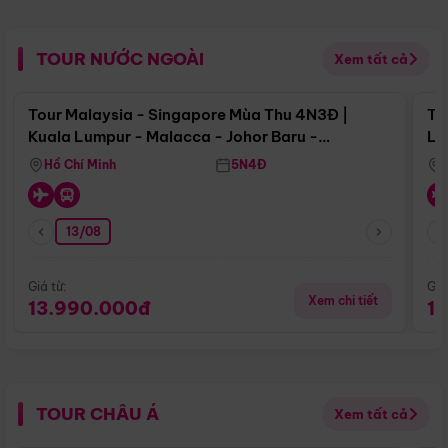
TOUR NƯỚC NGOÀI
Xem tất cả
Điểm nổi bật
Tour Malaysia - Singapore Mùa Thu 4N3Đ |
To
Kuala Lumpur - Malacca - Johor Baru -
Lử
Singapore
Hồ Chí Minh
5N4Đ
13/08
Giá từ:
Giá
Xem chi tiết
13.990.000đ
1
TOUR CHÂU Á
Xem tất cả
Điểm nổi bật