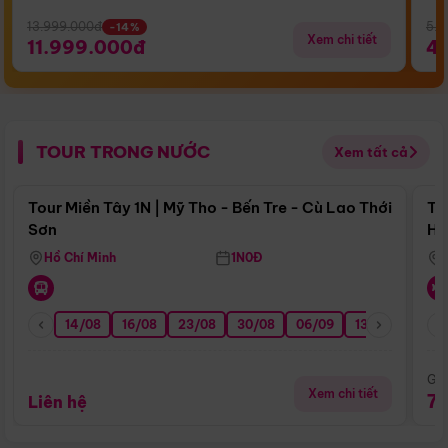
13.999.000đ
5.5
-14%
Xem chi tiết
11.999.000đ
4
TOUR TRONG NƯỚC
Xem tất cả
Điểm nổi bật
Tour Miền Tây 1N | Mỹ Tho - Bến Tre - Cù Lao Thới
To
Sơn
Hu
Hồ Chí Minh
1N0Đ
14/08
16/08
23/08
30/08
06/09
13/09
20/0
Giá
Xem chi tiết
7
Liên hệ