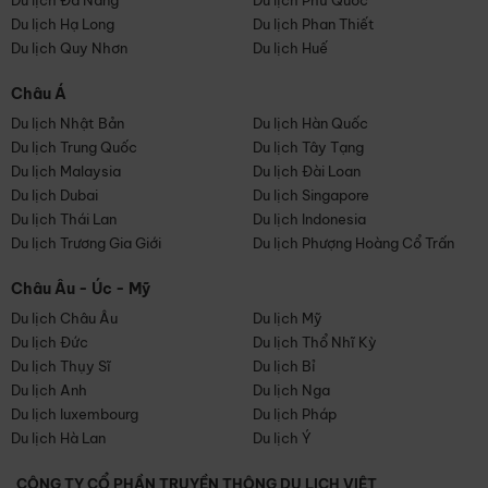
Du lịch Đà Nẵng
Du lịch Phú Quốc
Du lịch Hạ Long
Du lịch Phan Thiết
Du lịch Quy Nhơn
Du lịch Huế
Châu Á
Du lịch Nhật Bản
Du lịch Hàn Quốc
Du lịch Trung Quốc
Du lịch Tây Tạng
Du lịch Malaysia
Du lịch Đài Loan
Du lịch Dubai
Du lịch Singapore
Du lịch Thái Lan
Du lịch Indonesia
Du lịch Trương Gia Giới
Du lịch Phượng Hoàng Cổ Trấn
Châu Âu - Úc - Mỹ
Du lịch Châu Âu
Du lịch Mỹ
Du lịch Đức
Du lịch Thổ Nhĩ Kỳ
Du lịch Thụy Sĩ
Du lịch Bỉ
Du lịch Anh
Du lịch Nga
Du lịch luxembourg
Du lịch Pháp
Du lịch Hà Lan
Du lịch Ý
CÔNG TY CỔ PHẦN TRUYỀN THÔNG DU LỊCH VIỆT