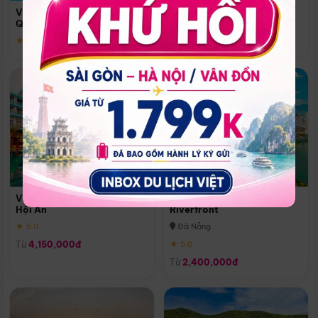
Quoc
Vinpearl Resort & Spa Phu
Phú Quốc
Quoc
★ 5.0
★ 5.0
Vinpearl Resort & Golf Nam
Melia Vinpearl Danang
Hội An
Riverfront
★ 5.0
Đà Nẵng
Từ
4,150,000đ
★ 5.0
Từ
2,400,000đ