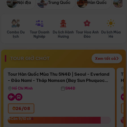
Nội địa
Trung Quốc
Hàn Quốc
N
Combo Du
Tour Doanh
Du lịch Hành
Tour Hoa Anh
Du lịch Mùa
D
lịch
Nghiệp
Hương
Đào
Hè
TOUR GIỜ CHÓT
Xem tất cả
Điểm nổi bật
Còn
17 ngày 13:59:01
Cò
Tour Hàn Quốc Mùa Thu 5N4Đ | Seoul - Everland
To
- Đảo Nami - Tháp Namsan (Bay Sun Phuquoc
Hò
Bay Sun Phuquoc Airways
Tặ
Airways)
Aq
Hồ Chí Minh
5N4Đ
26/08
‹
Còn 9/10 chỗ
Còn 9/10 chỗ
C
C