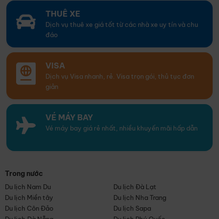
THUÊ XE
Dịch vụ thuê xe giá tốt từ các nhà xe uy tín và chu
đáo
VISA
Dịch vụ Visa nhanh, rẻ. Visa trọn gói, thủ tục đơn
giản
VÉ MÁY BAY
Vé máy bay giá rẻ nhất, nhiều khuyến mãi hấp dẫn
Trong nước
Du lịch Nam Du
Du lịch Đà Lạt
Du lịch Miền tây
Du lịch Nha Trang
Du lịch Côn Đảo
Du lịch Sapa