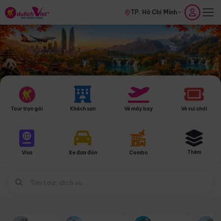
TP. Hồ Chí Minh
Tour trọn gói
Khách sạn
Vé máy bay
Vé vui chơi
Thêm
Visa
Xe đưa đón
Combo