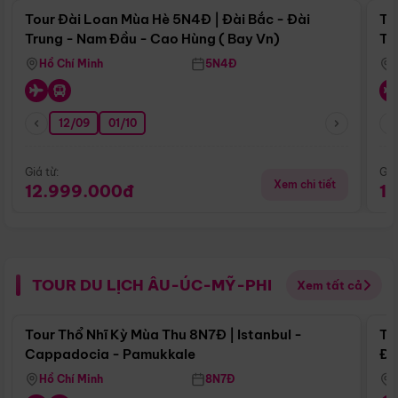
Tour Đài Loan Mùa Hè 5N4Đ | Đài Bắc - Đài
To
Trung - Nam Đầu - Cao Hùng ( Bay Vn)
Tr
Hồ Chí Minh
5N4Đ
12/09
01/10
Giá từ:
Giá
Xem chi tiết
12.999.000đ
1
TOUR DU LỊCH ÂU-ÚC-MỸ-PHI
Xem tất cả
Điểm nổi bật
Tour Thổ Nhĩ Kỳ Mùa Thu 8N7Đ | Istanbul -
To
Cappadocia - Pamukkale
Đế
Hồ Chí Minh
8N7Đ