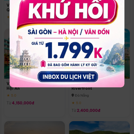
Quoc
Vinpearl Resort & Spa Phu
Phú Quốc
Quoc
★ 5.0
★ 5.0
Vinpearl Resort & Golf Nam
Melia Vinpearl Danang
Hội An
Riverfront
★ 5.0
Đà Nẵng
Từ
4,150,000đ
★ 5.0
Từ
2,400,000đ