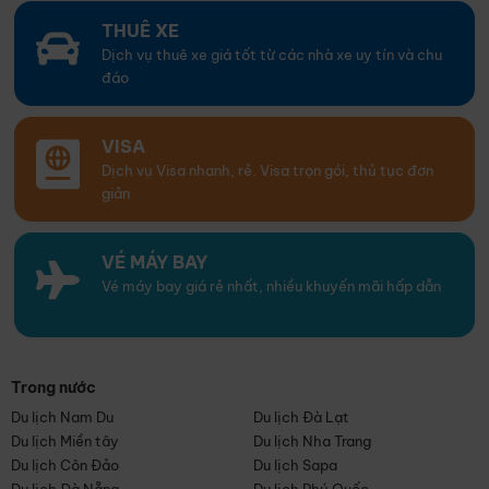
THUÊ XE
Dịch vụ thuê xe giá tốt từ các nhà xe uy tín và chu
đáo
VISA
Dịch vụ Visa nhanh, rẻ. Visa trọn gói, thủ tục đơn
giản
VÉ MÁY BAY
Vé máy bay giá rẻ nhất, nhiều khuyến mãi hấp dẫn
Trong nước
Du lịch Nam Du
Du lịch Đà Lạt
Du lịch Miền tây
Du lịch Nha Trang
Du lịch Côn Đảo
Du lịch Sapa