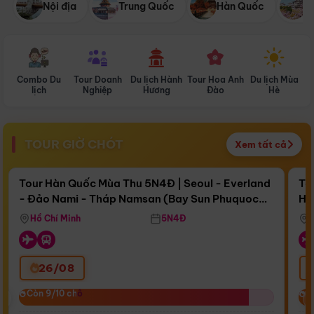
Nội địa
Trung Quốc
Hàn Quốc
N
Combo Du
Tour Doanh
Du lịch Hành
Tour Hoa Anh
Du lịch Mùa
D
lịch
Nghiệp
Hương
Đào
Hè
TOUR GIỜ CHÓT
Xem tất cả
Điểm nổi bật
Còn
16 ngày 16:47:43
Cò
Tour Hàn Quốc Mùa Thu 5N4Đ | Seoul - Everland
To
- Đảo Nami - Tháp Namsan (Bay Sun Phuquoc
Hò
Bay Sun Phuquoc Airways
Tặ
Airways)
Aq
Hồ Chí Minh
5N4Đ
26/08
‹
Còn 9/10 chỗ
Còn 9/10 chỗ
C
C