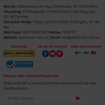
Địa chỉ
: 239A Hoàng Văn Thụ, P.Phú Nhuận, TP. Hồ Chí Minh.
Văn phòng
:
217 Bis Nguyễn Thị Minh Khai, P.Cầu Ông Lãnh,
TP. Hồ Chí Minh.
Chi nhánh Hà Nội
:
Tầng 3, số 243 xã Đàn, P.Đống Đa, TP. Hà
Nội
Điện thoại
:
028 73056789
|
Hotline
:
1900 1177
Website
:
dulichviet.com.vn
|
Email
:
info@dulichviet.com.vn
Chứng nhận
Kết nối với chúng tôi
Chấp nhận thanh toán
Đăng ký nhận thông tin khuyến mãi
Nhập email để có cơ hội giảm 50% cho chuyến đi tiếp theo
của Quý khách