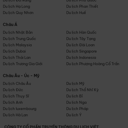
Du lịch Đà Nẵng
Du lịch Phú Quốc
Du lịch Hạ Long
Du lịch Phan Thiết
Du lịch Quy Nhơn
Du lịch Huế
Châu Á
Du lịch Nhật Bản
Du lịch Hàn Quốc
Du lịch Trung Quốc
Du lịch Tây Tạng
Du lịch Malaysia
Du lịch Đài Loan
Du lịch Dubai
Du lịch Singapore
Du lịch Thái Lan
Du lịch Indonesia
Du lịch Trương Gia Giới
Du lịch Phượng Hoàng Cổ Trấn
Châu Âu - Úc - Mỹ
Du lịch Châu Âu
Du lịch Mỹ
Du lịch Đức
Du lịch Thổ Nhĩ Kỳ
Du lịch Thụy Sĩ
Du lịch Bỉ
Du lịch Anh
Du lịch Nga
Du lịch luxembourg
Du lịch Pháp
Du lịch Hà Lan
Du lịch Ý
CÔNG TY CỔ PHẦN TRUYỀN THÔNG DU LỊCH VIỆT