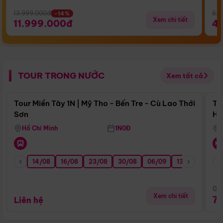
13.999.000đ
5.5
-14%
Xem chi tiết
11.999.000đ
4
TOUR TRONG NƯỚC
Xem tất cả
Điểm nổi bật
Tour Miền Tây 1N | Mỹ Tho - Bến Tre - Cù Lao Thới
To
Sơn
Hu
Hồ Chí Minh
1N0Đ
14/08
16/08
23/08
30/08
06/09
13/09
20/0
Giá
Xem chi tiết
7
Liên hệ