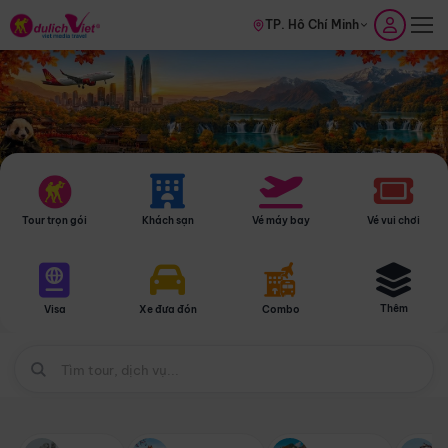
TP. Hồ Chí Minh
Tour trọn gói
Khách sạn
Vé máy bay
Vé vui chơi
Thêm
Visa
Xe đưa đón
Combo