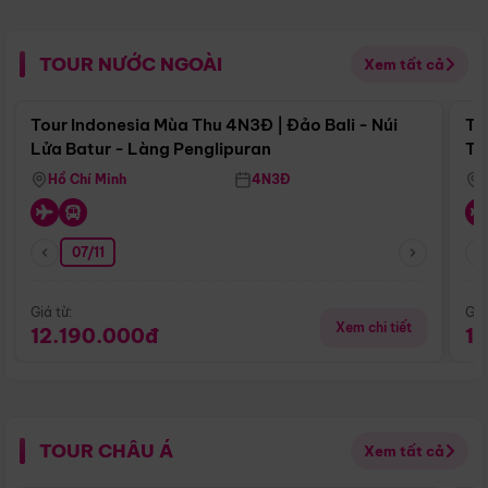
TOUR NƯỚC NGOÀI
Xem tất cả
Điểm nổi bật
Tour Indonesia Mùa Thu 4N3Đ | Đảo Bali - Núi
To
Lửa Batur - Làng Penglipuran
Tr
Hồ Chí Minh
4N3Đ
07/11
Giá từ:
Giá
Xem chi tiết
12.190.000đ
1
TOUR CHÂU Á
Xem tất cả
Điểm nổi bật