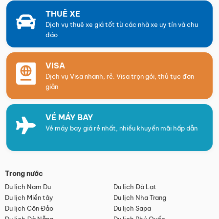
THUÊ XE
Dịch vụ thuê xe giá tốt từ các nhà xe uy tín và chu
đáo
VISA
Dịch vụ Visa nhanh, rẻ. Visa trọn gói, thủ tục đơn
giản
VÉ MÁY BAY
Vé máy bay giá rẻ nhất, nhiều khuyến mãi hấp dẫn
Trong nước
Du lịch Nam Du
Du lịch Đà Lạt
Du lịch Miền tây
Du lịch Nha Trang
Du lịch Côn Đảo
Du lịch Sapa