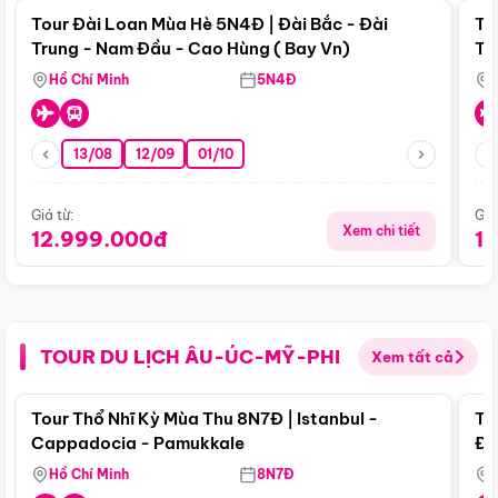
Tour Đài Loan Mùa Hè 5N4Đ | Đài Bắc - Đài
To
Trung - Nam Đầu - Cao Hùng ( Bay Vn)
Tr
Hồ Chí Minh
5N4Đ
13/08
12/09
01/10
Giá từ:
Giá
Xem chi tiết
12.999.000đ
1
TOUR DU LỊCH ÂU-ÚC-MỸ-PHI
Xem tất cả
Điểm nổi bật
Tour Thổ Nhĩ Kỳ Mùa Thu 8N7Đ | Istanbul -
To
Cappadocia - Pamukkale
Đế
Hồ Chí Minh
8N7Đ