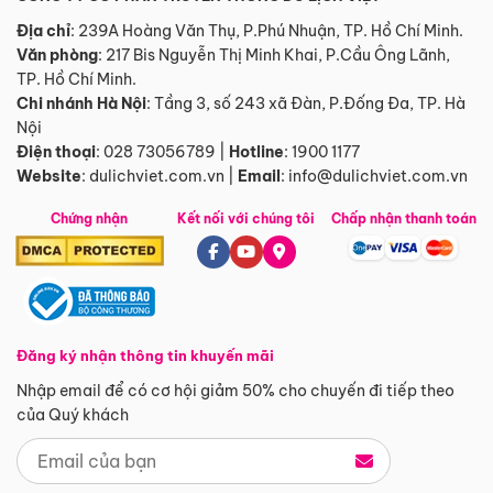
Địa chỉ
: 239A Hoàng Văn Thụ, P.Phú Nhuận, TP. Hồ Chí Minh.
Văn phòng
:
217 Bis Nguyễn Thị Minh Khai, P.Cầu Ông Lãnh,
TP. Hồ Chí Minh.
Chi nhánh Hà Nội
:
Tầng 3, số 243 xã Đàn, P.Đống Đa, TP. Hà
Nội
Điện thoại
:
028 73056789
|
Hotline
:
1900 1177
Website
:
dulichviet.com.vn
|
Email
:
info@dulichviet.com.vn
Chứng nhận
Kết nối với chúng tôi
Chấp nhận thanh toán
Đăng ký nhận thông tin khuyến mãi
Nhập email để có cơ hội giảm 50% cho chuyến đi tiếp theo
của Quý khách