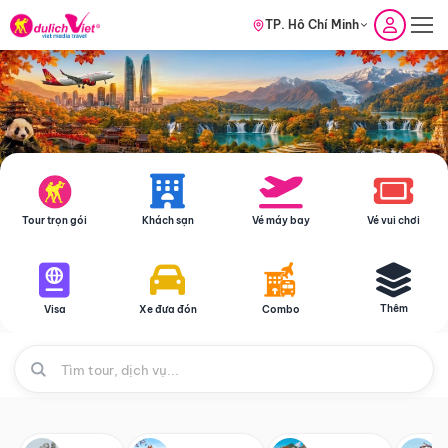
TP. Hồ Chí Minh
Tour trọn gói
Khách sạn
Vé máy bay
Vé vui chơi
Thêm
Visa
Xe đưa đón
Combo