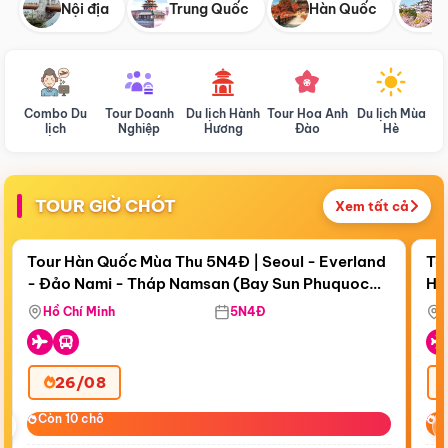
Nội địa
Trung Quốc
Hàn Quốc
N
Combo Du
Tour Doanh
Du lịch Hành
Tour Hoa Anh
Du lịch Mùa
D
lịch
Nghiệp
Hương
Đào
Hè
TOUR GIỜ CHÓT
Xem tất cả
Điểm nổi bật
Còn
18 ngày 06:11:02
Cò
Tour Hàn Quốc Mùa Thu 5N4Đ | Seoul - Everland
To
- Đảo Nami - Tháp Namsan (Bay Sun Phuquoc
Hò
Bay Sun Phuquoc Airways
Tặ
Airways)
Aq
Hồ Chí Minh
5N4Đ
26/08
‹
Còn 10 chỗ
Còn 10 chỗ
C
C