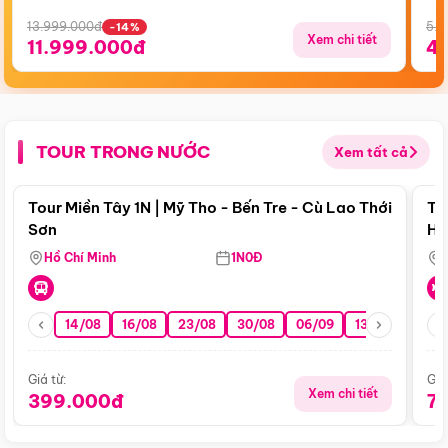
13.999.000đ
5.5
-14%
Xem chi tiết
11.999.000đ
4
TOUR TRONG NƯỚC
Xem tất cả
Điểm nổi bật
Tour Miền Tây 1N | Mỹ Tho - Bến Tre - Cù Lao Thới
To
Sơn
Hu
Hồ Chí Minh
1N0Đ
14/08
16/08
23/08
30/08
06/09
13/09
20/0
Giá từ:
Giá
Xem chi tiết
399.000đ
7