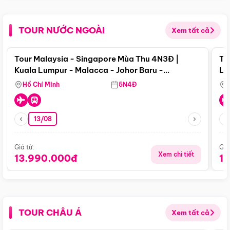
TOUR NƯỚC NGOÀI
Xem tất cả
Điểm nổi bật
Tour Malaysia - Singapore Mùa Thu 4N3Đ |
To
Kuala Lumpur - Malacca - Johor Baru -
Lử
Singapore
Hồ Chí Minh
5N4Đ
13/08
Giá từ:
Giá
Xem chi tiết
13.990.000đ
1
TOUR CHÂU Á
Xem tất cả
Điểm nổi bật