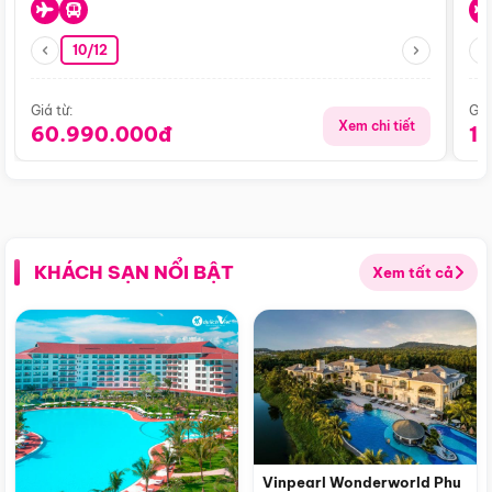
10/12
Giá từ:
Giá
Xem chi tiết
60.990.000đ
1
KHÁCH SẠN NỔI BẬT
Xem tất cả
Vinpearl Wonderworld Phu