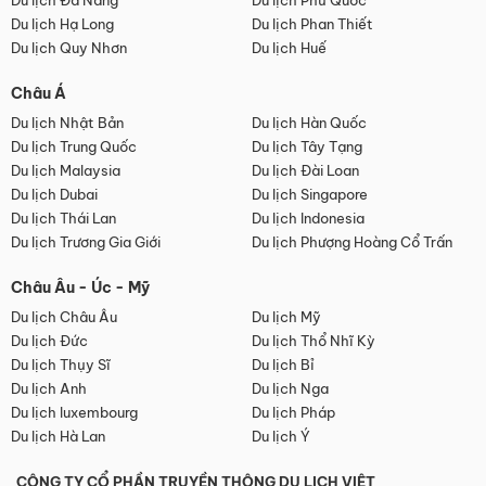
Du lịch Đà Nẵng
Du lịch Phú Quốc
Du lịch Hạ Long
Du lịch Phan Thiết
Du lịch Quy Nhơn
Du lịch Huế
Châu Á
Du lịch Nhật Bản
Du lịch Hàn Quốc
Du lịch Trung Quốc
Du lịch Tây Tạng
Du lịch Malaysia
Du lịch Đài Loan
Du lịch Dubai
Du lịch Singapore
Du lịch Thái Lan
Du lịch Indonesia
Du lịch Trương Gia Giới
Du lịch Phượng Hoàng Cổ Trấn
Châu Âu - Úc - Mỹ
Du lịch Châu Âu
Du lịch Mỹ
Du lịch Đức
Du lịch Thổ Nhĩ Kỳ
Du lịch Thụy Sĩ
Du lịch Bỉ
Du lịch Anh
Du lịch Nga
Du lịch luxembourg
Du lịch Pháp
Du lịch Hà Lan
Du lịch Ý
CÔNG TY CỔ PHẦN TRUYỀN THÔNG DU LỊCH VIỆT