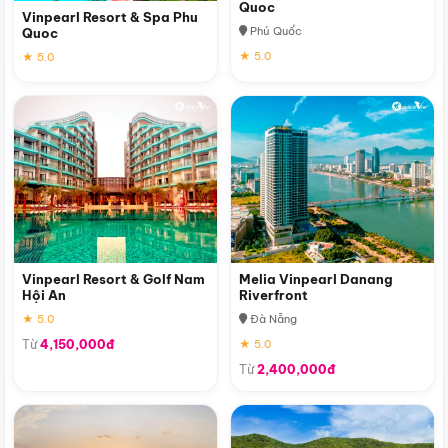
Quoc
Vinpearl Resort & Spa Phu
Phú Quốc
Quoc
★ 5.0
★ 5.0
Vinpearl Resort & Golf Nam
Melia Vinpearl Danang
Hội An
Riverfront
★ 5.0
Đà Nẵng
Từ
4,150,000đ
★ 5.0
Từ
2,400,000đ