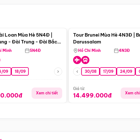
Điểm nổi bật
Điểm nổi
ài Loan Mùa Hè 5N4Đ |
Tour Brunei Mùa Hè 4N3Đ | B
ng - Đài Trung - Đài Bắc
Darussalam
j)
í Minh
5N4Đ
Hồ Chí Minh
4N3Đ
4/09
18/09
30/08
17/09
24/09
Giá từ:
Xem chi tiết
Xem chi 
90.000đ
14.499.000đ