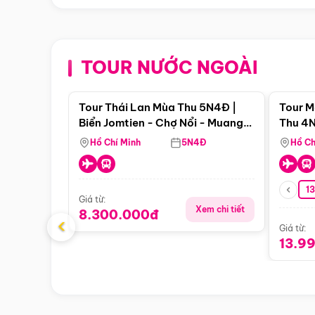
TOUR NƯỚC NGOÀI
Điểm nổi bật
Tour Thái Lan Mùa Thu 5N4Đ |
Tour M
Biển Jomtien - Chợ Nổi - Muang
Thu 4N
Boran - Suanthai (Bay Vietnam
Malacc
Hồ Chí Minh
5N4Đ
Hồ Ch
Airlines)
Singa
1
Giá từ:
Xem chi tiết
8.300.000đ
‹
Giá từ:
13.9