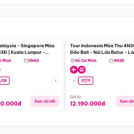
Điểm nổi bật
Điểm nổi
alaysia - Singapore Mùa
Tour Indonesia Mùa Thu 4N3
3Đ | Kuala Lumpur -
Đảo Bali - Núi Lửa Batur - L
a - Johor Baru -
Penglipuran
í Minh
5N4Đ
Hồ Chí Minh
4N3Đ
pore
3/08
07/11
Giá từ:
Xem chi tiết
Xem chi 
90.000đ
12.190.000đ