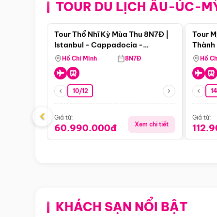
TOUR DU LỊCH ÂU-ÚC-M
Điểm nổi bật
Tour Thổ Nhĩ Kỳ Mùa Thu 8N7Đ |
Tour M
Istanbul - Cappadocia -
Thành 
Pamukkale
Thiên 
Hồ Chí Minh
8N7Đ
Hồ Ch
10/12
1
‹
Giá từ:
Giá từ:
Xem chi tiết
60.990.000đ
112.
KHÁCH SẠN NỔI BẬT