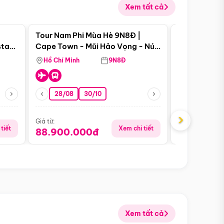
Xem tất cả
 bật
Điểm nổi bật
Tour Nam Phi Mùa Hè 9N8Đ |
Tour Mỹ Mùa
star
Cape Town - Mũi Hảo Vọng - Núi
Hoa Kỳ - Me
Bàn - Johannesburg - Pretoria -
Hồ Chí Minh
9N8Đ
Hồ Chí Minh
Safari - Lodge
28/08
30/10
29/08
›
Giá từ:
Giá từ:
tiết
Xem chi tiết
88.900.000đ
59.900.
Xem tất cả