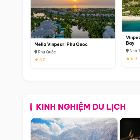
Vinpea
Bay
Melia Vinpearl Phu Quoc
Nha T
Phú Quốc
★ 5.0
★ 5.0
KINH NGHIỆM DU LỊCH