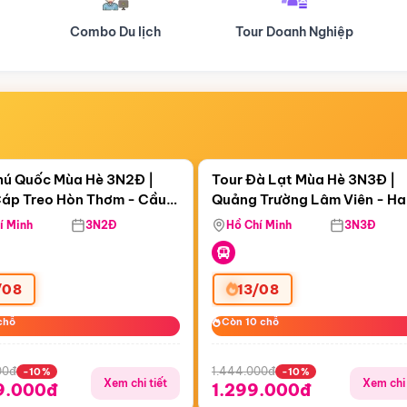
Tour Doanh Nghiệp
Du lịch Hành Hương
Điểm nổi bật
Điểm nổi
gày 11:29:16
Còn
05 ngày 11:29:16
hú Quốc Mùa Hè 3N2Đ |
Tour Đà Lạt Mùa Hè 3N3Đ |
áp Treo Hòn Thơm - Cầu
Quảng Trường Lâm Viên - H
áp Treo Hòn Thơm
Công Viên Nước Aquatopia
Hill - Puppy Farm
í Minh
3N2Đ
Hồ Chí Minh
3N3Đ
/08
13/08
chỗ
chỗ
Còn 10 chỗ
Còn 10 chỗ
00đ
1.444.000đ
-10%
-10%
Xem chi tiết
Xem chi 
9.000đ
1.299.000đ