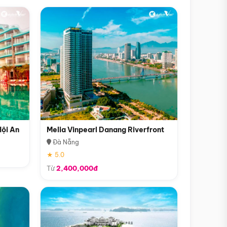
Hội An
Melia Vinpearl Danang Riverfront
Đà Nẵng
★ 5.0
Từ
2,400,000đ