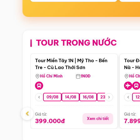
TOUR TRONG NƯỚC
Điểm nổi bật
Tour Miền Tây 1N | Mỹ Tho - Bến
Tour Đ
Tre - Cù Lao Thới Sơn
Nà - H
Nha
Hồ Chí Minh
1N0Đ
Hồ Ch
09/08
14/08
16/08
23/08
30/08
12
0
‹
Giá từ:
Giá từ:
Xem chi tiết
399.000đ
7.89