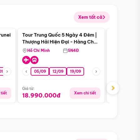
Xem tất cả
 bật
Điểm nổi bật
runei
Tour Trung Quốc 5 Ngày 4 Đêm |
Tour Trung 
Tour Hè
Thượng Hải Hiện Đại - Hàng Châu
Ân Thi - Trư
Nên Thơ - Ô Trấn Cổ Kính
Hồ Chí Minh
5N4Đ
Hồ Chí Minh
01/10
15/10
29/10
05/09
12/09
19/09
16/08
›
Giá từ:
Giá từ:
tiết
Xem chi tiết
18.990.000đ
16.990.0