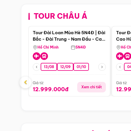
TOUR CHÂU Á
Điểm nổi bật
Tour Đài Loan Mùa Hè 5N4Đ | Đài
Tour Đ
Bắc - Đài Trung - Nam Đầu - Cao
Cao Hù
Hùng ( Bay Vn)
(Bay V
Hồ Chí Minh
5N4Đ
Hồ Ch
13/08
12/09
01/10
0
‹
Giá từ:
Giá từ:
Xem chi tiết
12.999.000đ
12.9