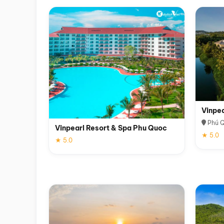
Vinpe
Phú 
Vinpearl Resort & Spa Phu Quoc
★ 5.0
★ 5.0