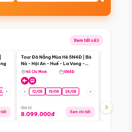
Xem tất cả
 bật
Điểm nổi bật
|
Tour Đà Nẵng Mùa Hè 5N4Đ | Bà
Tour Đà Nẵn
ong
Nà - Hội An - Huế - La Vang -
Nà - Hội An
Động Thiên Đường
Nha
Hồ Chí Minh
5N4Đ
Hồ Chí Minh
2/08
26/08
05/09
12/08
19/08
09/09
26/08
12/09
13/08
›
Giá từ:
Giá từ:
tiết
Xem chi tiết
8.099.000đ
6.899.00