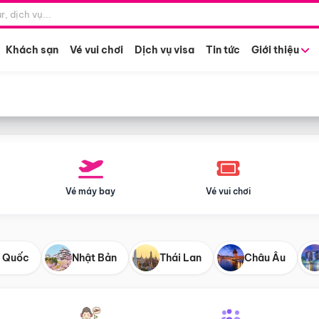
Điểm khởi hành
Tháng khở
Hồ Chí Minh
Bất kỳ 
Khách sạn
Vé vui chơi
Dịch vụ visa
Tin tức
Giới thiệu
Vé máy bay
Vé vui chơi
 Quốc
Nhật Bản
Thái Lan
Châu Âu