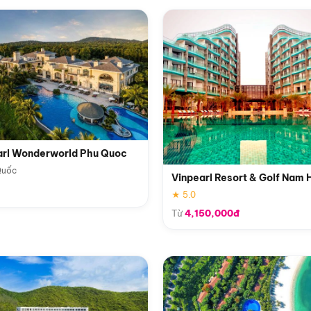
arl Wonderworld Phu Quoc
Quốc
Vinpearl Resort & Golf Nam 
★ 5.0
Từ
4,150,000đ