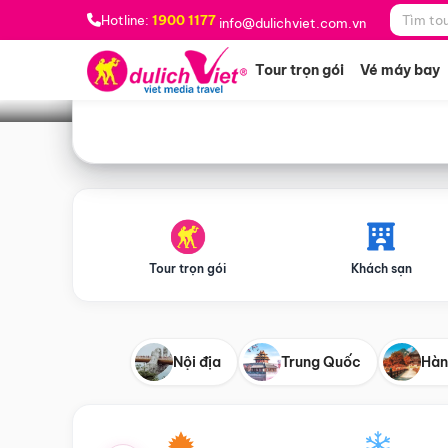
Bạn muốn đi đâu?
*
Hotline:
1900 1177
info@dulichviet.com.vn
Tour trọn gói
Vé máy bay
Tour trọn gói
Khách sạn
Nội địa
Trung Quốc
Hàn