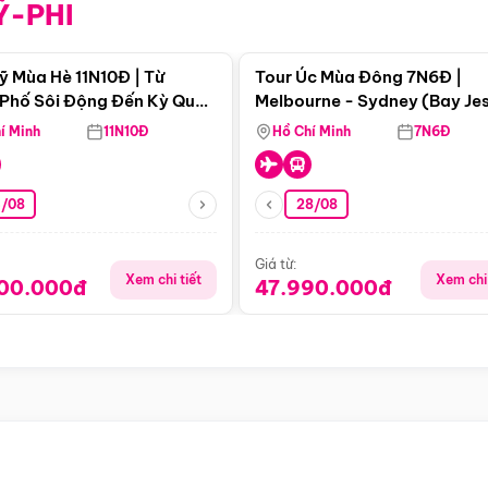
Ỹ-PHI
Điểm nổi bật
Điểm nổi
ỹ Mùa Hè 11N10Đ | Từ
Tour Úc Mùa Đông 7N6Đ |
Phố Sôi Động Đến Kỳ Quan
Melbourne - Sydney (Bay Je
Nhiên Mỹ
Airways)
í Minh
11N10Đ
Hồ Chí Minh
7N6Đ
4/08
28/08
Giá từ:
Xem chi tiết
Xem chi 
900.000đ
47.990.000đ