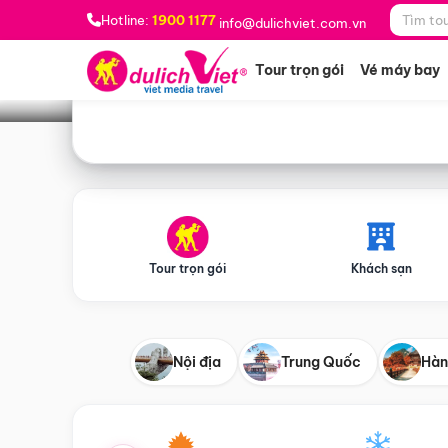
Bạn muốn đi đâu?
*
Hotline:
1900 1177
info@dulichviet.com.vn
Tour trọn gói
Vé máy bay
Tour trọn gói
Khách sạn
Nội địa
Trung Quốc
Hàn