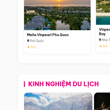
Vinpea
Bay
Melia Vinpearl Phu Quoc
Nha T
Phú Quốc
★ 5.0
★ 5.0
KINH NGHIỆM DU LỊCH