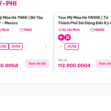
Ỹ-PHI
Điểm nổi bật
Điểm nổi
ỹ Mùa Hè 7N6Đ | Bờ Tây
Tour Mỹ Mùa Hè 11N10Đ | Từ
 - Mexico
Thành Phố Sôi Động Đến Kỳ
Thiên Nhiên Mỹ
í Minh
7N6Đ
Hồ Chí Minh
11N10Đ
8/08
19/09
14/08
Giá từ:
Xem chi tiết
Xem chi 
00.000đ
112.900.000đ