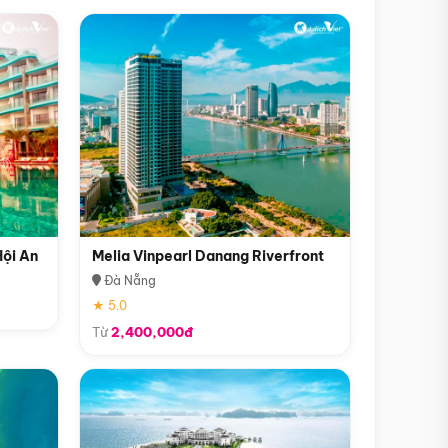
Hội An
Melia Vinpearl Danang Riverfront
Đà Nẵng
★ 5.0
Từ
2,400,000đ