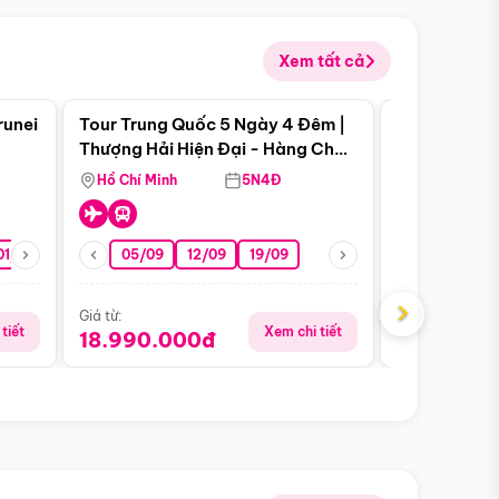
Xem tất cả
 bật
Điểm nổi bật
runei
Tour Trung Quốc 5 Ngày 4 Đêm |
Tour Trung 
Tour Hè
Thượng Hải Hiện Đại - Hàng Châu
Ân Thi - Trư
Nên Thơ - Ô Trấn Cổ Kính
Hồ Chí Minh
5N4Đ
Hồ Chí Minh
01/10
15/10
29/10
05/09
12/09
19/09
07/08
›
Giá từ:
Giá từ:
tiết
Xem chi tiết
18.990.000đ
16.990.0