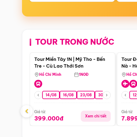
TOUR TRONG NƯỚC
Điểm nổi bật
Tour Miền Tây 1N | Mỹ Tho - Bến
Tour Đ
Tre - Cù Lao Thới Sơn
Nà - H
Nha
Hồ Chí Minh
1N0Đ
Hồ Ch
14/08
16/08
23/08
30/08
06/09
12
1
‹
Giá từ:
Giá từ:
Xem chi tiết
399.000đ
7.89