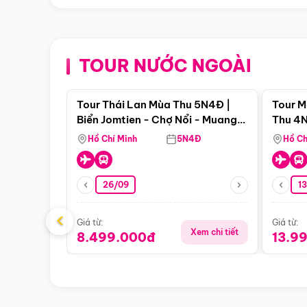
TOUR NƯỚC NGOÀI
Điểm nổi bật
Tour Thái Lan Mùa Thu 5N4Đ |
Tour M
Biển Jomtien - Chợ Nổi - Muang
Thu 4N
Boran - Suanthai
Malacc
Hồ Chí Minh
5N4Đ
Hồ Ch
Singa
26/09
1
‹
Giá từ:
Giá từ:
Xem chi tiết
8.499.000đ
13.9