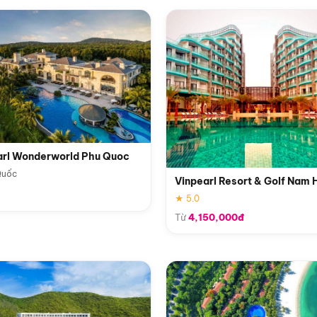
arl Wonderworld Phu Quoc
Quốc
Vinpearl Resort & Golf Nam 
★ 5.0
Từ
4,150,000đ