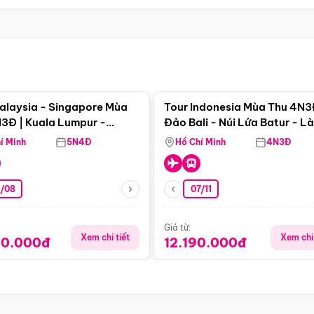
Điểm nổi bật
Điểm nổi
alaysia - Singapore Mùa
Tour Indonesia Mùa Thu 4N3
3Đ | Kuala Lumpur -
Đảo Bali - Núi Lửa Batur - L
a - Johor Baru -
Penglipuran
í Minh
5N4Đ
Hồ Chí Minh
4N3Đ
pore
3/08
07/11
Giá từ:
Xem chi tiết
Xem chi 
90.000đ
12.190.000đ