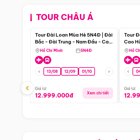
TOUR CHÂU Á
Điểm nổi bật
Tour Đài Loan Mùa Hè 5N4Đ | Đài
Tour Đ
Bắc - Đài Trung - Nam Đầu - Cao
Cao Hù
Hùng ( Bay Vn)
(Bay V
Hồ Chí Minh
5N4Đ
Hồ Ch
13/08
12/09
01/10
0
‹
Giá từ:
Giá từ:
Xem chi tiết
12.999.000đ
12.9