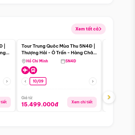
Xem tất cả
 bật
Điểm nổi bật
Đ |
Tour Trung Quôc Mùa Thu 5N4Đ |
Tour Trung
àng
Thượng Hải - Ô Trấn - Hàng Châu
| Thành Đô 
(Tour Không Shopping)
Viên Gấu Tr
Hồ Chí Minh
5N4Đ
Hồ Chí Minh
10/09
23/08
›
Giá từ:
Giá từ:
tiết
Xem chi tiết
15.499.000đ
18.990.0