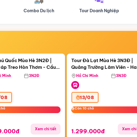
Tour Doanh Nghiệp
Du lịch Hành Hương
Điểm nổi bật
Điểm nổi
ngày 05:43:20
Còn
06 ngày 05:43:20
hú Quốc Mùa Hè 3N2Đ |
Tour Đà Lạt Mùa Hè 3N3Đ |
áp Treo Hòn Thơm - Cầu
Quảng Trường Lâm Viên - H
áp Treo Hòn Thơm
Công Viên Nước Aquatopia
Hill - Puppy Farm
í Minh
3N2Đ
Hồ Chí Minh
3N3Đ
/08
13/08
chỗ
chỗ
Còn 10 chỗ
Còn 10 chỗ
Xem chi tiết
Xem chi 
9.000đ
1.299.000đ