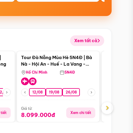
Xem tất cả
 bật
Điểm nổi bật
|
Tour Đà Nẵng Mùa Hè 5N4Đ | Bà
Tour Đà Nẵn
ong
Nà - Hội An - Huế - La Vang -
Nà - Hội An
Động Thiên Đường
Nha
Hồ Chí Minh
5N4Đ
Hồ Chí Minh
2/08
26/08
05/09
12/08
19/08
09/09
26/08
12/09
13/08
›
Giá từ:
Giá từ:
tiết
Xem chi tiết
8.099.000đ
6.899.00