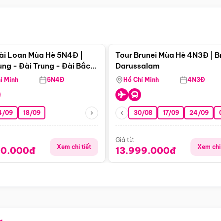
Điểm nổi bật
Điểm nổi
ài Loan Mùa Hè 5N4Đ |
Tour Brunei Mùa Hè 4N3Đ | B
ng - Đài Trung - Đài Bắc
Darussalam
j)
í Minh
5N4Đ
Hồ Chí Minh
4N3Đ
4/09
18/09
30/08
17/09
24/09
Giá từ:
Xem chi tiết
Xem chi 
90.000đ
13.999.000đ