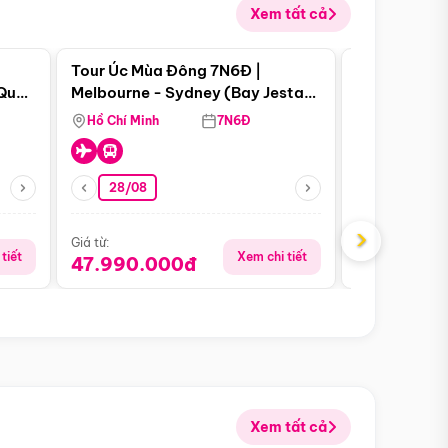
Xem tất cả
 bật
Điểm nổi bật
Tour Úc Mùa Đông 7N6Đ |
Tour Nam Ph
 Quan
Melbourne - Sydney (Bay Jestar
Cape Town -
Airways)
Bàn - Johan
Hồ Chí Minh
7N6Đ
Hồ Chí Minh
Safari - Lo
28/08
28/08
›
Giá từ:
Giá từ:
tiết
Xem chi tiết
47.990.000đ
88.900.0
Xem tất cả