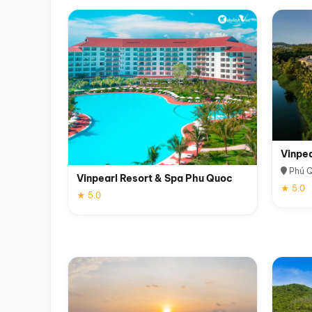
Vinpe
Phú 
Vinpearl Resort & Spa Phu Quoc
★ 5.0
★ 5.0