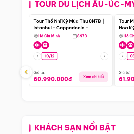
TOUR DU LỊCH ÂU-ÚC-M
Điểm nổi bật
Tour Thổ Nhĩ Kỳ Mùa Thu 8N7Đ |
Tour M
Istanbul - Cappadocia -
Hoa Kỳ
Pamukkale
Hồ Chí Minh
8N7Đ
Hồ Ch
10/12
0
‹
Giá từ:
Giá từ:
Xem chi tiết
60.990.000đ
61.9
KHÁCH SẠN NỔI BẬT