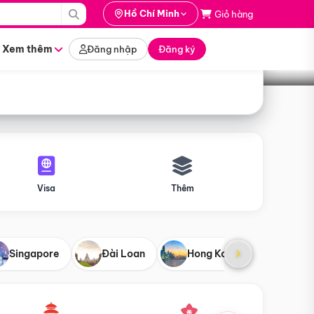
i hành
Hồ Chí Minh
Giỏ hàng
Tìm tour
tháng nào
Xem thêm
Đăng nhập
Đăng ký
Visa
Thêm
Singapore
Đài Loan
Hong Kong
Mỹ