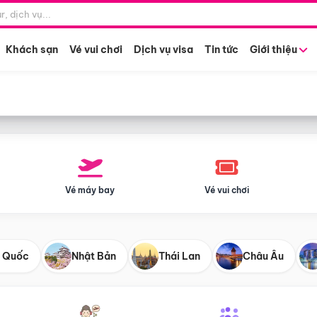
Điểm khởi hành
Tháng khở
Hồ Chí Minh
Bất kỳ 
Khách sạn
Vé vui chơi
Dịch vụ visa
Tin tức
Giới thiệu
Vé máy bay
Vé vui chơi
 Quốc
Nhật Bản
Thái Lan
Châu Âu