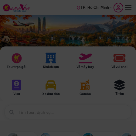
TP. Hồ Chí Minh
Tour trọn gói
Khách sạn
Vé máy bay
Vé vui chơi
Thêm
Visa
Xe đưa đón
Combo