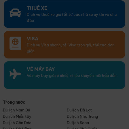
THUÊ XE
Dịch vụ thuê xe giá tốt từ các nhà xe uy tín và chu
đáo
VISA
Dịch vụ Visa nhanh, rẻ. Visa trọn gói, thủ tục đơn
giản
VÉ MÁY BAY
Vé máy bay giá rẻ nhất, nhiều khuyến mãi hấp dẫn
Trong nước
Du lịch Nam Du
Du lịch Đà Lạt
Du lịch Miền tây
Du lịch Nha Trang
Du lịch Côn Đảo
Du lịch Sapa