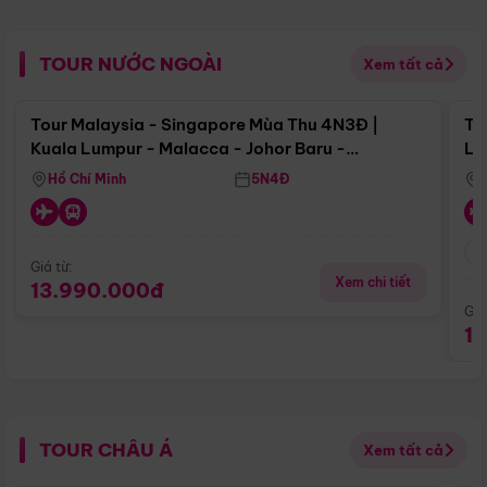
TOUR NƯỚC NGOÀI
Xem tất cả
Điểm nổi bật
Tour Malaysia - Singapore Mùa Thu 4N3Đ |
To
Kuala Lumpur - Malacca - Johor Baru -
Lử
Singapore
Hồ Chí Minh
5N4Đ
Giá từ:
Xem chi tiết
13.990.000đ
Giá
1
TOUR CHÂU Á
Xem tất cả
Điểm nổi bật