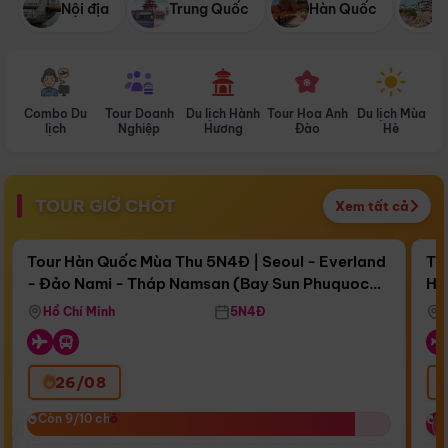
Nội địa
Trung Quốc
Hàn Quốc
N
Combo Du
Tour Doanh
Du lịch Hành
Tour Hoa Anh
Du lịch Mùa
D
lịch
Nghiệp
Hương
Đào
Hè
TOUR GIỜ CHÓT
Xem tất cả
Điểm nổi bật
Còn
17 ngày 00:54:31
Cò
Tour Hàn Quốc Mùa Thu 5N4Đ | Seoul - Everland
To
- Đảo Nami - Tháp Namsan (Bay Sun Phuquoc
Hò
Bay Sun Phuquoc Airways
Tặ
Airways)
Aq
Hồ Chí Minh
5N4Đ
26/08
‹
Còn 9/10 chỗ
Còn 9/10 chỗ
C
C