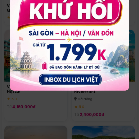
Quoc
Vinpearl Resort & Spa Phu
Phú Quốc
Quoc
★ 5.0
★ 5.0
Vinpearl Resort & Golf Nam
Melia Vinpearl Danang
Hội An
Riverfront
★ 5.0
Đà Nẵng
Từ
4,150,000đ
★ 5.0
Từ
2,400,000đ