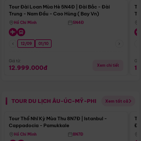
Tour Đài Loan Mùa Hè 5N4Đ | Đài Bắc - Đài
To
Trung - Nam Đầu - Cao Hùng ( Bay Vn)
Tr
Hồ Chí Minh
5N4Đ
12/09
01/10
Giá từ:
Giá
Xem chi tiết
12.999.000đ
1
TOUR DU LỊCH ÂU-ÚC-MỸ-PHI
Xem tất cả
Điểm nổi bật
Tour Thổ Nhĩ Kỳ Mùa Thu 8N7Đ | Istanbul -
To
Cappadocia - Pamukkale
Đế
Hồ Chí Minh
8N7Đ