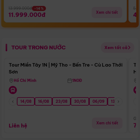
13.999.000đ
5.5
-14%
Xem chi tiết
11.999.000đ
4
TOUR TRONG NƯỚC
Xem tất cả
Điểm nổi bật
Tour Miền Tây 1N | Mỹ Tho - Bến Tre - Cù Lao Thới
To
Sơn
Hu
Hồ Chí Minh
1N0Đ
14/08
16/08
23/08
30/08
06/09
13/09
20/0
Giá
Xem chi tiết
7
Liên hệ