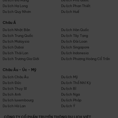
Du lịch Đà Nẵng
Du lịch Phú Quốc
Du lịch Hạ Long
Du lịch Phan Thiết
Du lịch Quy Nhơn
Du lịch Huế
Châu Á
Du lịch Nhật Bản
Du lịch Hàn Quốc
Du lịch Trung Quốc
Du lịch Tây Tạng
Du lịch Malaysia
Du lịch Đài Loan
Du lịch Dubai
Du lịch Singapore
Du lịch Thái Lan
Du lịch Indonesia
Du lịch Trương Gia Giới
Du lịch Phượng Hoàng Cổ Trấn
Châu Âu - Úc - Mỹ
Du lịch Châu Âu
Du lịch Mỹ
Du lịch Đức
Du lịch Thổ Nhĩ Kỳ
Du lịch Thụy Sĩ
Du lịch Bỉ
Du lịch Anh
Du lịch Nga
Du lịch luxembourg
Du lịch Pháp
Du lịch Hà Lan
Du lịch Ý
CÔNG TY CỔ PHẦN TRUYỀN THÔNG DU LỊCH VIỆT