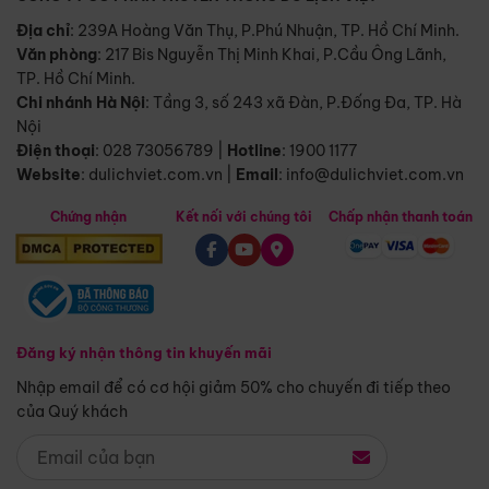
Địa chỉ
: 239A Hoàng Văn Thụ, P.Phú Nhuận, TP. Hồ Chí Minh.
Văn phòng
:
217 Bis Nguyễn Thị Minh Khai, P.Cầu Ông Lãnh,
TP. Hồ Chí Minh.
Chi nhánh Hà Nội
:
Tầng 3, số 243 xã Đàn, P.Đống Đa, TP. Hà
Nội
Điện thoại
:
028 73056789
|
Hotline
:
1900 1177
Website
:
dulichviet.com.vn
|
Email
:
info@dulichviet.com.vn
Chứng nhận
Kết nối với chúng tôi
Chấp nhận thanh toán
Đăng ký nhận thông tin khuyến mãi
Nhập email để có cơ hội giảm 50% cho chuyến đi tiếp theo
của Quý khách