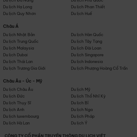
Du lịch Đà Nẵng
Du lịch Phú Quốc
Du lịch Hạ Long
Du lịch Phan Thiết
Du lịch Quy Nhơn
Du lịch Huế
Châu Á
Du lịch Nhật Bản
Du lịch Hàn Quốc
Du lịch Trung Quốc
Du lịch Tây Tạng
Du lịch Malaysia
Du lịch Đài Loan
Du lịch Dubai
Du lịch Singapore
Du lịch Thái Lan
Du lịch Indonesia
Du lịch Trương Gia Giới
Du lịch Phượng Hoàng Cổ Trấn
Châu Âu - Úc - Mỹ
Du lịch Châu Âu
Du lịch Mỹ
Du lịch Đức
Du lịch Thổ Nhĩ Kỳ
Du lịch Thụy Sĩ
Du lịch Bỉ
Du lịch Anh
Du lịch Nga
Du lịch luxembourg
Du lịch Pháp
Du lịch Hà Lan
Du lịch Ý
CÔNG TY CỔ PHẦN TRUYỀN THÔNG DU LỊCH VIỆT