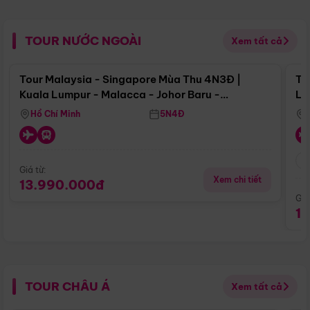
TOUR NƯỚC NGOÀI
Xem tất cả
Điểm nổi bật
Tour Malaysia - Singapore Mùa Thu 4N3Đ |
To
Kuala Lumpur - Malacca - Johor Baru -
Lử
Singapore
Hồ Chí Minh
5N4Đ
Giá từ:
Xem chi tiết
13.990.000đ
Giá
1
TOUR CHÂU Á
Xem tất cả
Điểm nổi bật