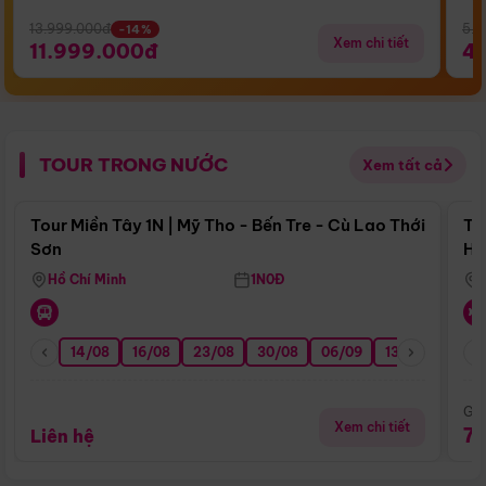
13.999.000đ
5.5
-14%
Xem chi tiết
11.999.000đ
4
TOUR TRONG NƯỚC
Xem tất cả
Điểm nổi bật
Tour Miền Tây 1N | Mỹ Tho - Bến Tre - Cù Lao Thới
To
Sơn
Hu
Hồ Chí Minh
1N0Đ
14/08
16/08
23/08
30/08
06/09
13/09
20/0
Giá
Xem chi tiết
7
Liên hệ