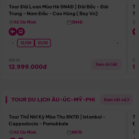
Tour Đài Loan Mùa Hè 5N4Đ | Đài Bắc - Đài
To
Trung - Nam Đầu - Cao Hùng ( Bay Vn)
Tr
Hồ Chí Minh
5N4Đ
12/09
01/10
Giá từ:
Giá
Xem chi tiết
12.999.000đ
1
TOUR DU LỊCH ÂU-ÚC-MỸ-PHI
Xem tất cả
Điểm nổi bật
Tour Thổ Nhĩ Kỳ Mùa Thu 8N7Đ | Istanbul -
To
Cappadocia - Pamukkale
Đế
Hồ Chí Minh
8N7Đ