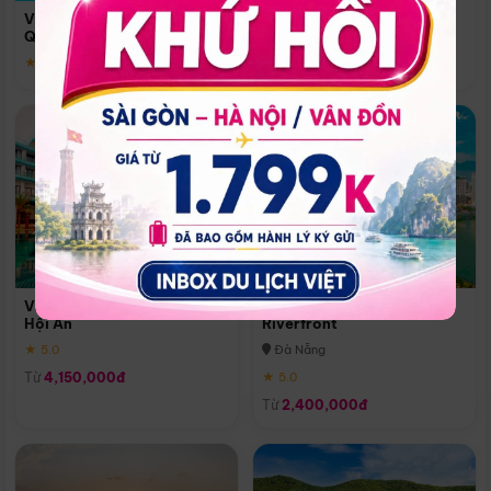
Quoc
Vinpearl Resort & Spa Phu
Phú Quốc
Quoc
★ 5.0
★ 5.0
Vinpearl Resort & Golf Nam
Melia Vinpearl Danang
Hội An
Riverfront
★ 5.0
Đà Nẵng
Từ
4,150,000đ
★ 5.0
Từ
2,400,000đ