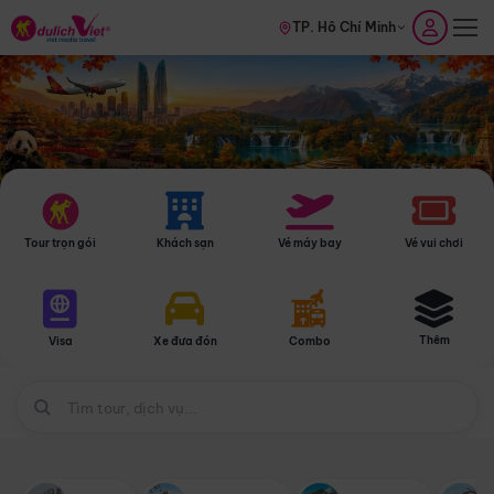
TP. Hồ Chí Minh
Tour trọn gói
Khách sạn
Vé máy bay
Vé vui chơi
Thêm
Visa
Xe đưa đón
Combo