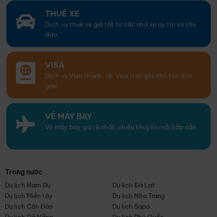
THUÊ XE
Dịch vụ thuê xe giá tốt từ các nhà xe uy tín và chu
đáo
VISA
Dịch vụ Visa nhanh, rẻ. Visa trọn gói, thủ tục đơn
giản
VÉ MÁY BAY
Vé máy bay giá rẻ nhất, nhiều khuyến mãi hấp dẫn
Trong nước
Du lịch Nam Du
Du lịch Đà Lạt
Du lịch Miền tây
Du lịch Nha Trang
Du lịch Côn Đảo
Du lịch Sapa