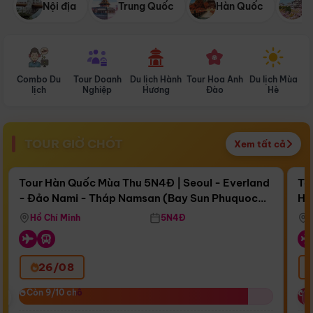
Nội địa
Trung Quốc
Hàn Quốc
N
Combo Du
Tour Doanh
Du lịch Hành
Tour Hoa Anh
Du lịch Mùa
D
lịch
Nghiệp
Hương
Đào
Hè
TOUR GIỜ CHÓT
Xem tất cả
Điểm nổi bật
Còn
17 ngày 03:29:54
Cò
Tour Hàn Quốc Mùa Thu 5N4Đ | Seoul - Everland
To
- Đảo Nami - Tháp Namsan (Bay Sun Phuquoc
Hò
Bay Sun Phuquoc Airways
Tặ
Airways)
Aq
Hồ Chí Minh
5N4Đ
26/08
‹
Còn 9/10 chỗ
Còn 9/10 chỗ
C
C