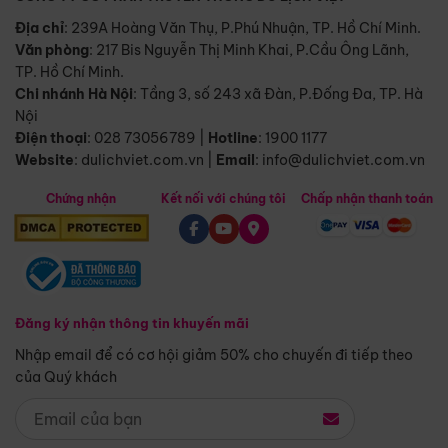
Địa chỉ
: 239A Hoàng Văn Thụ, P.Phú Nhuận, TP. Hồ Chí Minh.
Văn phòng
:
217 Bis Nguyễn Thị Minh Khai, P.Cầu Ông Lãnh,
TP. Hồ Chí Minh.
Chi nhánh Hà Nội
:
Tầng 3, số 243 xã Đàn, P.Đống Đa, TP. Hà
Nội
Điện thoại
:
028 73056789
|
Hotline
:
1900 1177
Website
:
dulichviet.com.vn
|
Email
:
info@dulichviet.com.vn
Chứng nhận
Kết nối với chúng tôi
Chấp nhận thanh toán
Đăng ký nhận thông tin khuyến mãi
Nhập email để có cơ hội giảm 50% cho chuyến đi tiếp theo
của Quý khách