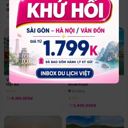
Quoc
Vinpearl Resort & Spa Phu
Phú Quốc
Quoc
★ 5.0
★ 5.0
Vinpearl Resort & Golf Nam
Melia Vinpearl Danang
Hội An
Riverfront
★ 5.0
Đà Nẵng
Từ
4,150,000đ
★ 5.0
Từ
2,400,000đ