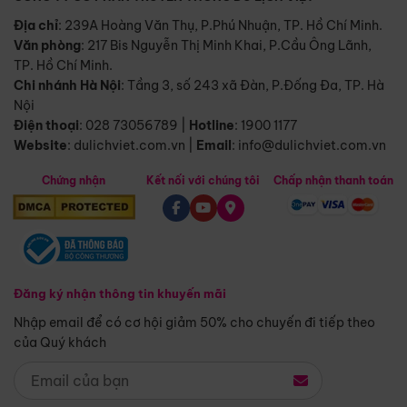
Địa chỉ
: 239A Hoàng Văn Thụ, P.Phú Nhuận, TP. Hồ Chí Minh.
Văn phòng
:
217 Bis Nguyễn Thị Minh Khai, P.Cầu Ông Lãnh,
TP. Hồ Chí Minh.
Chi nhánh Hà Nội
:
Tầng 3, số 243 xã Đàn, P.Đống Đa, TP. Hà
Nội
Điện thoại
:
028 73056789
|
Hotline
:
1900 1177
Website
:
dulichviet.com.vn
|
Email
:
info@dulichviet.com.vn
Chứng nhận
Kết nối với chúng tôi
Chấp nhận thanh toán
Đăng ký nhận thông tin khuyến mãi
Nhập email để có cơ hội giảm 50% cho chuyến đi tiếp theo
của Quý khách