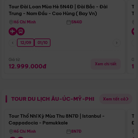
Tour Đài Loan Mùa Hè 5N4Đ | Đài Bắc - Đài
To
Trung - Nam Đầu - Cao Hùng ( Bay Vn)
Tr
Hồ Chí Minh
5N4Đ
12/09
01/10
Giá từ:
Giá
Xem chi tiết
12.999.000đ
1
TOUR DU LỊCH ÂU-ÚC-MỸ-PHI
Xem tất cả
Điểm nổi bật
Tour Thổ Nhĩ Kỳ Mùa Thu 8N7Đ | Istanbul -
To
Cappadocia - Pamukkale
Đế
Hồ Chí Minh
8N7Đ