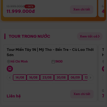
13.999.000đ
5.5
-14%
Xem chi tiết
11.999.000đ
4
TOUR TRONG NƯỚC
Xem tất cả
Điểm nổi bật
Tour Miền Tây 1N | Mỹ Tho - Bến Tre - Cù Lao Thới
To
Sơn
Hu
Hồ Chí Minh
1N0Đ
14/08
16/08
23/08
30/08
06/09
13/09
20/0
Giá
Xem chi tiết
7
Liên hệ