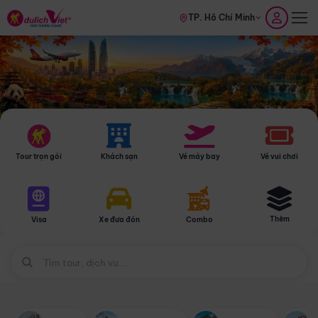
TP. Hồ Chí Minh
Tour trọn gói
Khách sạn
Vé máy bay
Vé vui chơi
Thêm
Visa
Xe đưa đón
Combo