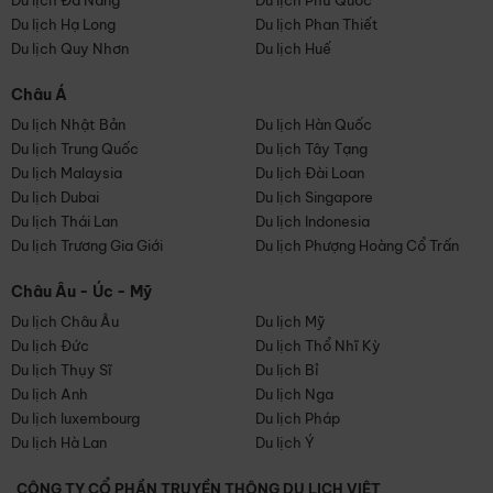
Du lịch Đà Nẵng
Du lịch Phú Quốc
Du lịch Hạ Long
Du lịch Phan Thiết
Du lịch Quy Nhơn
Du lịch Huế
Châu Á
Du lịch Nhật Bản
Du lịch Hàn Quốc
Du lịch Trung Quốc
Du lịch Tây Tạng
Du lịch Malaysia
Du lịch Đài Loan
Du lịch Dubai
Du lịch Singapore
Du lịch Thái Lan
Du lịch Indonesia
Du lịch Trương Gia Giới
Du lịch Phượng Hoàng Cổ Trấn
Châu Âu - Úc - Mỹ
Du lịch Châu Âu
Du lịch Mỹ
Du lịch Đức
Du lịch Thổ Nhĩ Kỳ
Du lịch Thụy Sĩ
Du lịch Bỉ
Du lịch Anh
Du lịch Nga
Du lịch luxembourg
Du lịch Pháp
Du lịch Hà Lan
Du lịch Ý
CÔNG TY CỔ PHẦN TRUYỀN THÔNG DU LỊCH VIỆT