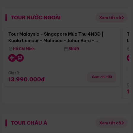
TOUR NƯỚC NGOÀI
Xem tất cả
Điểm nổi bật
Tour Malaysia - Singapore Mùa Thu 4N3Đ |
To
Kuala Lumpur - Malacca - Johor Baru -
Lử
Singapore
Hồ Chí Minh
5N4Đ
Giá từ:
Xem chi tiết
13.990.000đ
Giá
1
TOUR CHÂU Á
Xem tất cả
Điểm nổi bật