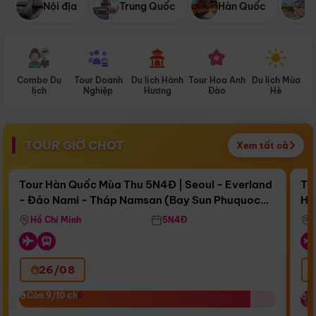
Nội địa
Trung Quốc
Hàn Quốc
N
Combo Du
Tour Doanh
Du lịch Hành
Tour Hoa Anh
Du lịch Mùa
D
lịch
Nghiệp
Hương
Đào
Hè
TOUR GIỜ CHÓT
Xem tất cả
Điểm nổi bật
Còn
17 ngày 06:04:55
Cò
Tour Hàn Quốc Mùa Thu 5N4Đ | Seoul - Everland
To
- Đảo Nami - Tháp Namsan (Bay Sun Phuquoc
Hò
Bay Sun Phuquoc Airways
Tặ
Airways)
Aq
Hồ Chí Minh
5N4Đ
26/08
‹
Còn 9/10 chỗ
Còn 9/10 chỗ
C
C