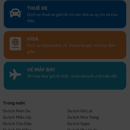
THUÊ XE
Dịch vụ thuê xe giá tốt từ các nhà xe uy tín và chu
đáo
VISA
Dịch vụ Visa nhanh, rẻ. Visa trọn gói, thủ tục đơn
giản
VÉ MÁY BAY
Vé máy bay giá rẻ nhất, nhiều khuyến mãi hấp dẫn
Trong nước
Du lịch Nam Du
Du lịch Đà Lạt
Du lịch Miền tây
Du lịch Nha Trang
Du lịch Côn Đảo
Du lịch Sapa