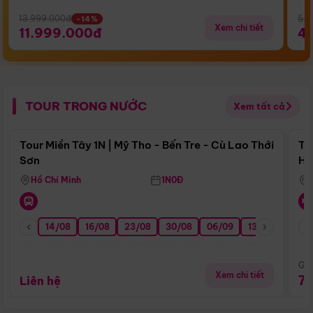
13.999.000đ
5.5
-14%
Xem chi tiết
11.999.000đ
4
TOUR TRONG NƯỚC
Xem tất cả
Điểm nổi bật
Tour Miền Tây 1N | Mỹ Tho - Bến Tre - Cù Lao Thới
To
Sơn
Hu
Hồ Chí Minh
1N0Đ
14/08
16/08
23/08
30/08
06/09
13/09
20/0
Giá
Xem chi tiết
7
Liên hệ