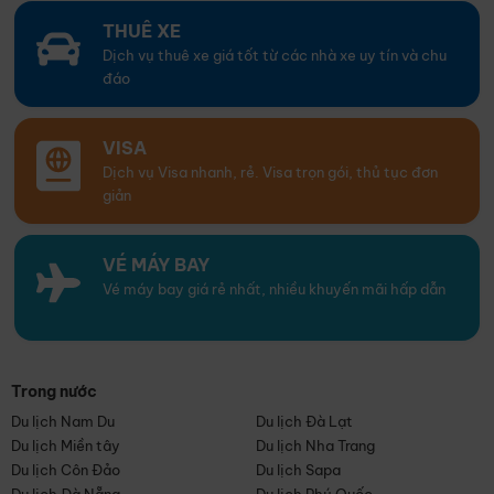
THUÊ XE
Dịch vụ thuê xe giá tốt từ các nhà xe uy tín và chu
đáo
VISA
Dịch vụ Visa nhanh, rẻ. Visa trọn gói, thủ tục đơn
giản
VÉ MÁY BAY
Vé máy bay giá rẻ nhất, nhiều khuyến mãi hấp dẫn
Trong nước
Du lịch Nam Du
Du lịch Đà Lạt
Du lịch Miền tây
Du lịch Nha Trang
Du lịch Côn Đảo
Du lịch Sapa