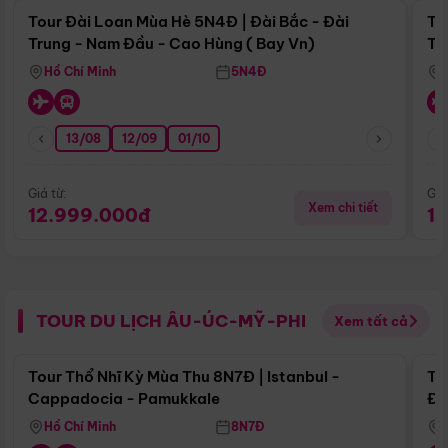
Tour Đài Loan Mùa Hè 5N4Đ | Đài Bắc - Đài
To
Trung - Nam Đầu - Cao Hùng ( Bay Vn)
Tr
Hồ Chí Minh
5N4Đ
13/08
12/09
01/10
Giá từ:
Giá
Xem chi tiết
12.999.000đ
1
TOUR DU LỊCH ÂU-ÚC-MỸ-PHI
Xem tất cả
Điểm nổi bật
Tour Thổ Nhĩ Kỳ Mùa Thu 8N7Đ | Istanbul -
To
Cappadocia - Pamukkale
Đế
Hồ Chí Minh
8N7Đ