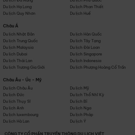
Du lịch Đà Nẵng
Du lịch Phú Quốc
Du lịch Hạ Long
Du lịch Phan Thiết
Du lịch Quy Nhơn
Du lịch Huế
Châu Á
Du lịch Nhật Bản
Du lịch Hàn Quốc
Du lịch Trung Quốc
Du lịch Tây Tạng
Du lịch Malaysia
Du lịch Đài Loan
Du lịch Dubai
Du lịch Singapore
Du lịch Thái Lan
Du lịch Indonesia
Du lịch Trương Gia Giới
Du lịch Phượng Hoàng Cổ Trấn
Châu Âu - Úc - Mỹ
Du lịch Châu Âu
Du lịch Mỹ
Du lịch Đức
Du lịch Thổ Nhĩ Kỳ
Du lịch Thụy Sĩ
Du lịch Bỉ
Du lịch Anh
Du lịch Nga
Du lịch luxembourg
Du lịch Pháp
Du lịch Hà Lan
Du lịch Ý
CÔNG TY CỔ PHẦN TRUYỀN THÔNG DU LỊCH VIỆT