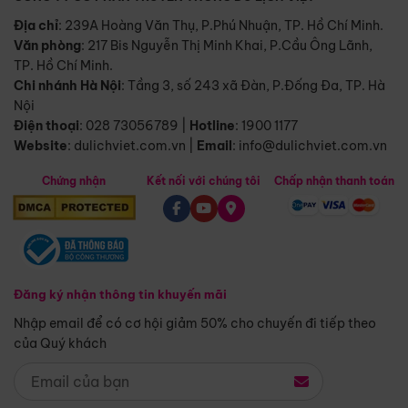
Địa chỉ
: 239A Hoàng Văn Thụ, P.Phú Nhuận, TP. Hồ Chí Minh.
Văn phòng
:
217 Bis Nguyễn Thị Minh Khai, P.Cầu Ông Lãnh,
TP. Hồ Chí Minh.
Chi nhánh Hà Nội
:
Tầng 3, số 243 xã Đàn, P.Đống Đa, TP. Hà
Nội
Điện thoại
:
028 73056789
|
Hotline
:
1900 1177
Website
:
dulichviet.com.vn
|
Email
:
info@dulichviet.com.vn
Chứng nhận
Kết nối với chúng tôi
Chấp nhận thanh toán
Đăng ký nhận thông tin khuyến mãi
Nhập email để có cơ hội giảm 50% cho chuyến đi tiếp theo
của Quý khách