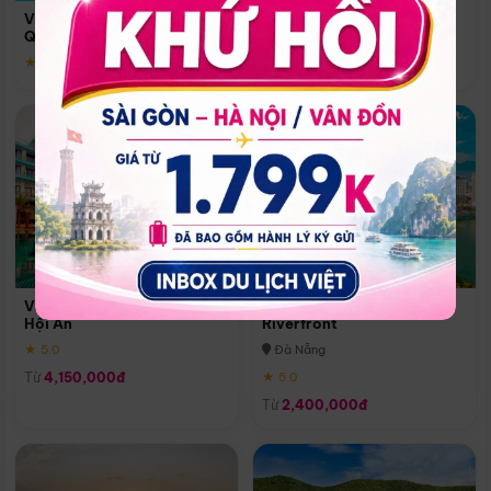
Quoc
Vinpearl Resort & Spa Phu
Phú Quốc
Quoc
★ 5.0
★ 5.0
Vinpearl Resort & Golf Nam
Melia Vinpearl Danang
Hội An
Riverfront
★ 5.0
Đà Nẵng
Từ
4,150,000đ
★ 5.0
Từ
2,400,000đ