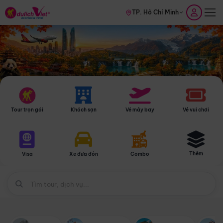
TP. Hồ Chí Minh
Tour trọn gói
Khách sạn
Vé máy bay
Vé vui chơi
Thêm
Visa
Xe đưa đón
Combo