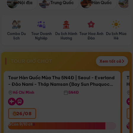
Nội địa
Trung Quốc
Hàn Quốc
N
Combo Du
Tour Doanh
Du lịch Hành
Tour Hoa Anh
Du lịch Mùa
D
lịch
Nghiệp
Hương
Đào
Hè
TOUR GIỜ CHÓT
Xem tất cả
Điểm nổi bật
Còn
17 ngày 14:02:14
Cò
Tour Hàn Quốc Mùa Thu 5N4Đ | Seoul - Everland
To
- Đảo Nami - Tháp Namsan (Bay Sun Phuquoc
Hò
Bay Sun Phuquoc Airways
Tặ
Airways)
Aq
Hồ Chí Minh
5N4Đ
26/08
‹
Còn 9/10 chỗ
Còn 9/10 chỗ
C
C