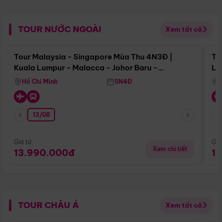
TOUR NƯỚC NGOÀI
Xem tất cả
Điểm nổi bật
Tour Malaysia - Singapore Mùa Thu 4N3Đ |
To
Kuala Lumpur - Malacca - Johor Baru -
Lử
Singapore
Hồ Chí Minh
5N4Đ
13/08
Giá từ:
Giá
Xem chi tiết
13.990.000đ
1
TOUR CHÂU Á
Xem tất cả
Điểm nổi bật