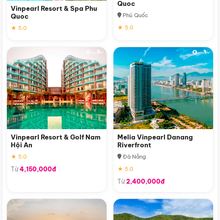
Quoc
Vinpearl Resort & Spa Phu
Phú Quốc
Quoc
★ 5.0
★ 5.0
Vinpearl Resort & Golf Nam
Melia Vinpearl Danang
Hội An
Riverfront
★ 5.0
Đà Nẵng
Từ
4,150,000đ
★ 5.0
Từ
2,400,000đ