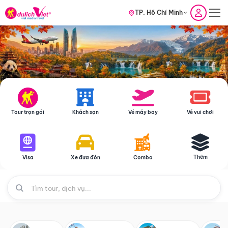
TP. Hồ Chí Minh
Tour trọn gói
Khách sạn
Vé máy bay
Vé vui chơi
Thêm
Visa
Xe đưa đón
Combo