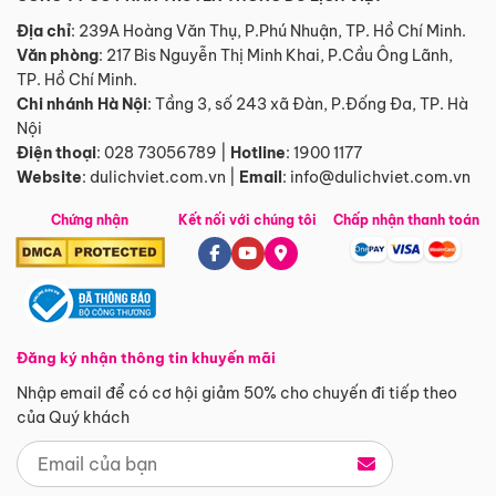
Địa chỉ
: 239A Hoàng Văn Thụ, P.Phú Nhuận, TP. Hồ Chí Minh.
Văn phòng
:
217 Bis Nguyễn Thị Minh Khai, P.Cầu Ông Lãnh,
TP. Hồ Chí Minh.
Chi nhánh Hà Nội
:
Tầng 3, số 243 xã Đàn, P.Đống Đa, TP. Hà
Nội
Điện thoại
:
028 73056789
|
Hotline
:
1900 1177
Website
:
dulichviet.com.vn
|
Email
:
info@dulichviet.com.vn
Chứng nhận
Kết nối với chúng tôi
Chấp nhận thanh toán
Đăng ký nhận thông tin khuyến mãi
Nhập email để có cơ hội giảm 50% cho chuyến đi tiếp theo
của Quý khách