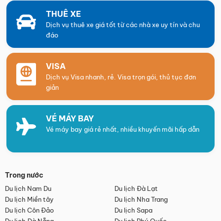
THUÊ XE
Dịch vụ thuê xe giá tốt từ các nhà xe uy tín và chu
đáo
VISA
Dịch vụ Visa nhanh, rẻ. Visa trọn gói, thủ tục đơn
giản
VÉ MÁY BAY
Vé máy bay giá rẻ nhất, nhiều khuyến mãi hấp dẫn
Trong nước
Du lịch Nam Du
Du lịch Đà Lạt
Du lịch Miền tây
Du lịch Nha Trang
Du lịch Côn Đảo
Du lịch Sapa