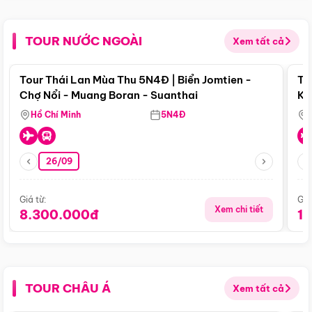
TOUR NƯỚC NGOÀI
Xem tất cả
Điểm nổi bật
Tour Thái Lan Mùa Thu 5N4Đ | Biển Jomtien -
To
Chợ Nổi - Muang Boran - Suanthai
Ku
Si
Hồ Chí Minh
5N4Đ
26/09
Giá từ:
Giá
Xem chi tiết
8.300.000đ
1
TOUR CHÂU Á
Xem tất cả
Điểm nổi bật