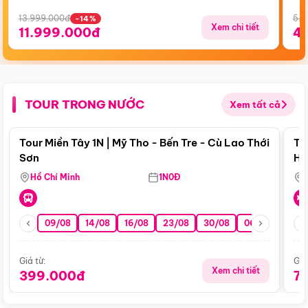
13.999.000đ
5.5
-14%
Xem chi tiết
11.999.000đ
4
TOUR TRONG NƯỚC
Xem tất cả
Điểm nổi bật
Tour Miền Tây 1N | Mỹ Tho - Bến Tre - Cù Lao Thới
To
Sơn
Hu
Hồ Chí Minh
1N0Đ
09/08
14/08
16/08
23/08
30/08
06/09
13/0
Giá từ:
Giá
Xem chi tiết
399.000đ
7