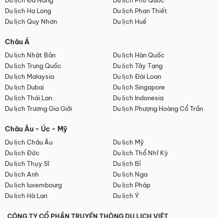
Du lịch Đà Nẵng
Du lịch Phú Quốc
Du lịch Hạ Long
Du lịch Phan Thiết
Du lịch Quy Nhơn
Du lịch Huế
Châu Á
Du lịch Nhật Bản
Du lịch Hàn Quốc
Du lịch Trung Quốc
Du lịch Tây Tạng
Du lịch Malaysia
Du lịch Đài Loan
Du lịch Dubai
Du lịch Singapore
Du lịch Thái Lan
Du lịch Indonesia
Du lịch Trương Gia Giới
Du lịch Phượng Hoàng Cổ Trấn
Châu Âu - Úc - Mỹ
Du lịch Châu Âu
Du lịch Mỹ
Du lịch Đức
Du lịch Thổ Nhĩ Kỳ
Du lịch Thụy Sĩ
Du lịch Bỉ
Du lịch Anh
Du lịch Nga
Du lịch luxembourg
Du lịch Pháp
Du lịch Hà Lan
Du lịch Ý
CÔNG TY CỔ PHẦN TRUYỀN THÔNG DU LỊCH VIỆT