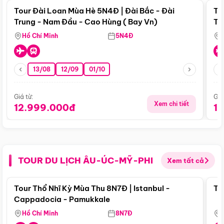
Tour Đài Loan Mùa Hè 5N4Đ | Đài Bắc - Đài
To
Trung - Nam Đầu - Cao Hùng ( Bay Vn)
Tr
Hồ Chí Minh
5N4Đ
13/08
12/09
01/10
Giá từ:
Giá
Xem chi tiết
12.999.000đ
1
TOUR DU LỊCH ÂU-ÚC-MỸ-PHI
Xem tất cả
Điểm nổi bật
Tour Thổ Nhĩ Kỳ Mùa Thu 8N7Đ | Istanbul -
To
Cappadocia - Pamukkale
Hồ Chí Minh
8N7Đ