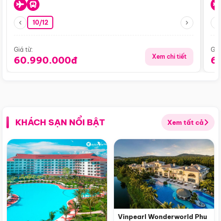
10/12
Giá từ:
Giá
Xem chi tiết
60.990.000đ
6
KHÁCH SẠN NỔI BẬT
Xem tất cả
Vinpearl Wonderworld Phu