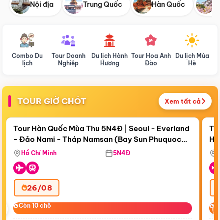
Nội địa
Trung Quốc
Hàn Quốc
N
Combo Du
Tour Doanh
Du lịch Hành
Tour Hoa Anh
Du lịch Mùa
D
lịch
Nghiệp
Hương
Đào
Hè
TOUR GIỜ CHÓT
Xem tất cả
Điểm nổi bật
Còn
18 ngày 20:54:36
Cò
Tour Hàn Quốc Mùa Thu 5N4Đ | Seoul - Everland
To
- Đảo Nami - Tháp Namsan (Bay Sun Phuquoc
Hò
Bay Sun Phuquoc Airways
Tặ
Airways)
Aq
Hồ Chí Minh
5N4Đ
26/08
‹
Còn 10 chỗ
Còn 10 chỗ
C
C