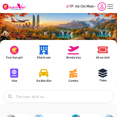
TP. Hồ Chí Minh
Tour trọn gói
Khách sạn
Vé máy bay
Vé vui chơi
Thêm
Visa
Xe đưa đón
Combo