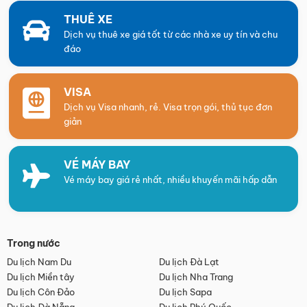
THUÊ XE
Dịch vụ thuê xe giá tốt từ các nhà xe uy tín và chu
đáo
VISA
Dịch vụ Visa nhanh, rẻ. Visa trọn gói, thủ tục đơn
giản
VÉ MÁY BAY
Vé máy bay giá rẻ nhất, nhiều khuyến mãi hấp dẫn
Trong nước
Du lịch Nam Du
Du lịch Đà Lạt
Du lịch Miền tây
Du lịch Nha Trang
Du lịch Côn Đảo
Du lịch Sapa