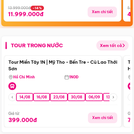
13.999.000đ
5.5
-14%
Xem chi tiết
11.999.000đ
4
TOUR TRONG NƯỚC
Xem tất cả
Điểm nổi bật
Tour Miền Tây 1N | Mỹ Tho - Bến Tre - Cù Lao Thới
To
Sơn
Hu
Hồ Chí Minh
1N0Đ
14/08
16/08
23/08
30/08
06/09
13/09
20/0
Giá từ:
Giá
Xem chi tiết
399.000đ
7