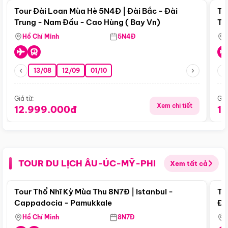
Tour Đài Loan Mùa Hè 5N4Đ | Đài Bắc - Đài
To
Trung - Nam Đầu - Cao Hùng ( Bay Vn)
Tr
Hồ Chí Minh
5N4Đ
13/08
12/09
01/10
Giá từ:
Giá
Xem chi tiết
12.999.000đ
1
TOUR DU LỊCH ÂU-ÚC-MỸ-PHI
Xem tất cả
Điểm nổi bật
Tour Thổ Nhĩ Kỳ Mùa Thu 8N7Đ | Istanbul -
To
Cappadocia - Pamukkale
Đế
Hồ Chí Minh
8N7Đ