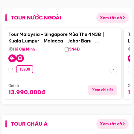
TOUR NƯỚC NGOÀI
Xem tất cả
Điểm nổi bật
Tour Malaysia - Singapore Mùa Thu 4N3Đ |
To
Kuala Lumpur - Malacca - Johor Baru -
Lử
Singapore
Hồ Chí Minh
5N4Đ
13/08
Giá từ:
Giá
Xem chi tiết
13.990.000đ
1
TOUR CHÂU Á
Xem tất cả
Điểm nổi bật