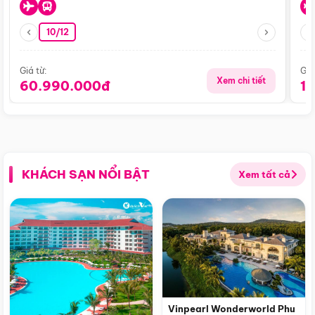
10/12
Giá từ:
Giá
Xem chi tiết
60.990.000đ
1
KHÁCH SẠN NỔI BẬT
Xem tất cả
Vinpearl Wonderworld Phu