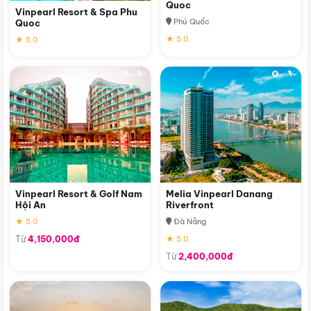
Quoc
Vinpearl Resort & Spa Phu
Phú Quốc
Quoc
★ 5.0
★ 5.0
Vinpearl Resort & Golf Nam
Melia Vinpearl Danang
Hội An
Riverfront
★ 5.0
Đà Nẵng
Từ
4,150,000đ
★ 5.0
Từ
2,400,000đ