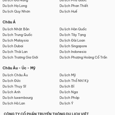
Du lịch Đà Nẵng
Du lịch Phú Quốc
Du lịch Hạ Long
Du lịch Phan Thiết
Du lịch Quy Nhơn
Du lịch Huế
Châu Á
Du lịch Nhật Bản
Du lịch Hàn Quốc
Du lịch Trung Quốc
Du lịch Tây Tạng
Du lịch Malaysia
Du lịch Đài Loan
Du lịch Dubai
Du lịch Singapore
Du lịch Thái Lan
Du lịch Indonesia
Du lịch Trương Gia Giới
Du lịch Phượng Hoàng Cổ Trấn
Châu Âu - Úc - Mỹ
Du lịch Châu Âu
Du lịch Mỹ
Du lịch Đức
Du lịch Thổ Nhĩ Kỳ
Du lịch Thụy Sĩ
Du lịch Bỉ
Du lịch Anh
Du lịch Nga
Du lịch luxembourg
Du lịch Pháp
Du lịch Hà Lan
Du lịch Ý
CÔNG TY CỔ PHẦN TRUYỀN THÔNG DU LỊCH VIỆT