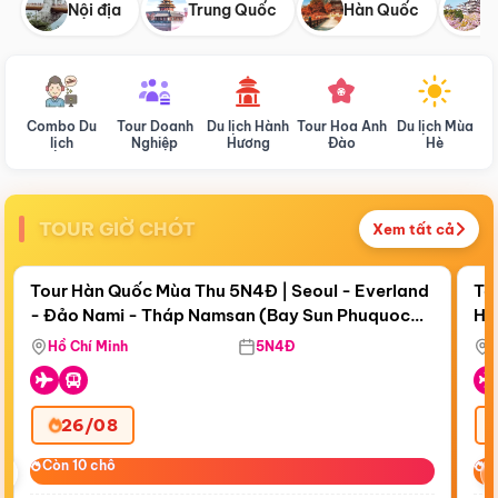
Nội địa
Trung Quốc
Hàn Quốc
N
Combo Du
Tour Doanh
Du lịch Hành
Tour Hoa Anh
Du lịch Mùa
D
lịch
Nghiệp
Hương
Đào
Hè
TOUR GIỜ CHÓT
Xem tất cả
Điểm nổi bật
Còn
18 ngày 00:58:15
Cò
Tour Hàn Quốc Mùa Thu 5N4Đ | Seoul - Everland
To
- Đảo Nami - Tháp Namsan (Bay Sun Phuquoc
Hò
Bay Sun Phuquoc Airways
Tặ
Airways)
Aq
Hồ Chí Minh
5N4Đ
26/08
‹
Còn 10 chỗ
Còn 10 chỗ
C
C