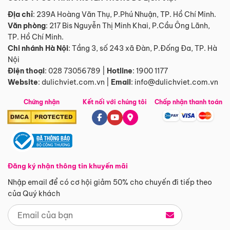
Địa chỉ
: 239A Hoàng Văn Thụ, P.Phú Nhuận, TP. Hồ Chí Minh.
Văn phòng
:
217 Bis Nguyễn Thị Minh Khai, P.Cầu Ông Lãnh,
TP. Hồ Chí Minh.
Chi nhánh Hà Nội
:
Tầng 3, số 243 xã Đàn, P.Đống Đa, TP. Hà
Nội
Điện thoại
:
028 73056789
|
Hotline
:
1900 1177
Website
:
dulichviet.com.vn
|
Email
:
info@dulichviet.com.vn
Chứng nhận
Kết nối với chúng tôi
Chấp nhận thanh toán
Đăng ký nhận thông tin khuyến mãi
Nhập email để có cơ hội giảm 50% cho chuyến đi tiếp theo
của Quý khách