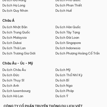
Du lịch Đà Nẵng
Du lịch Phú Quốc
Du lịch Hạ Long
Du lịch Phan Thiết
Du lịch Quy Nhơn
Du lịch Huế
Châu Á
Du lịch Nhật Bản
Du lịch Hàn Quốc
Du lịch Trung Quốc
Du lịch Tây Tạng
Du lịch Malaysia
Du lịch Đài Loan
Du lịch Dubai
Du lịch Singapore
Du lịch Thái Lan
Du lịch Indonesia
Du lịch Trương Gia Giới
Du lịch Phượng Hoàng Cổ Trấn
Châu Âu - Úc - Mỹ
Du lịch Châu Âu
Du lịch Mỹ
Du lịch Đức
Du lịch Thổ Nhĩ Kỳ
Du lịch Thụy Sĩ
Du lịch Bỉ
Du lịch Anh
Du lịch Nga
Du lịch luxembourg
Du lịch Pháp
Du lịch Hà Lan
Du lịch Ý
CÔNG TY CỔ PHẦN TRUYỀN THÔNG DU LỊCH VIỆT