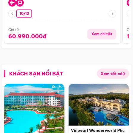
10/12
Giá từ:
Giá
Xem chi tiết
60.990.000đ
1
KHÁCH SẠN NỔI BẬT
Xem tất cả
Vinpearl Wonderworld Phu