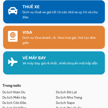
THUÊ XE
Dịch vụ thuê xe giá tốt từ các nhà xe uy tín và chu
đáo
VISA
Dịch vụ Visa nhanh, rẻ. Visa trọn gói, thủ tục đơn
giản
VÉ MÁY BAY
Vé máy bay giá rẻ nhất, nhiều khuyến mãi hấp dẫn
Trong nước
Du lịch Nam Du
Du lịch Đà Lạt
Du lịch Miền tây
Du lịch Nha Trang
Du lịch Côn Đảo
Du lịch Sapa