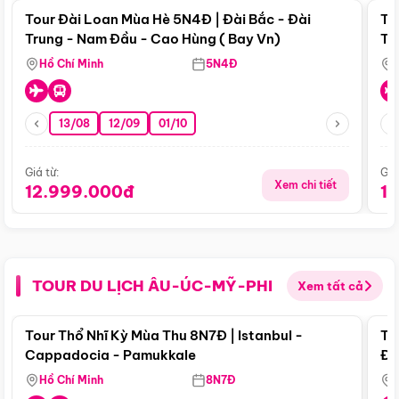
Tour Đài Loan Mùa Hè 5N4Đ | Đài Bắc - Đài
To
Trung - Nam Đầu - Cao Hùng ( Bay Vn)
Tr
Hồ Chí Minh
5N4Đ
13/08
12/09
01/10
Giá từ:
Giá
Xem chi tiết
12.999.000đ
1
TOUR DU LỊCH ÂU-ÚC-MỸ-PHI
Xem tất cả
Điểm nổi bật
Tour Thổ Nhĩ Kỳ Mùa Thu 8N7Đ | Istanbul -
To
Cappadocia - Pamukkale
Đế
Hồ Chí Minh
8N7Đ