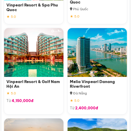
Quoc
Vinpearl Resort & Spa Phu
Phú Quốc
Quoc
★ 5.0
★ 5.0
Vinpearl Resort & Golf Nam
Melia Vinpearl Danang
Hội An
Riverfront
★ 5.0
Đà Nẵng
Từ
4,150,000đ
★ 5.0
Từ
2,400,000đ