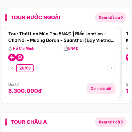
TOUR NƯỚC NGOÀI
Xem tất cả
Điểm nổi bật
Tour Thái Lan Mùa Thu 5N4Đ | Biển Jomtien -
To
Chợ Nổi - Muang Boran - Suanthai (Bay Vietnam
Ku
Airlines)
Si
Hồ Chí Minh
5N4Đ
26/09
Giá từ:
Giá
Xem chi tiết
8.300.000đ
1
TOUR CHÂU Á
Xem tất cả
Điểm nổi bật