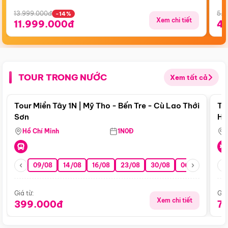
13.999.000đ
5.5
-14%
Xem chi tiết
11.999.000đ
4
TOUR TRONG NƯỚC
Xem tất cả
Điểm nổi bật
Tour Miền Tây 1N | Mỹ Tho - Bến Tre - Cù Lao Thới
To
Sơn
Hu
Hồ Chí Minh
1N0Đ
09/08
14/08
16/08
23/08
30/08
06/09
13/0
Giá từ:
Giá
Xem chi tiết
399.000đ
7