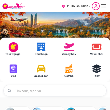
TP. Hồ Chí Minh
Tour trọn gói
Khách sạn
Vé máy bay
Vé vui chơi
Thêm
Visa
Xe đưa đón
Combo