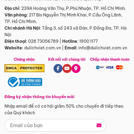
Địa chỉ
: 239A Hoàng Văn Thụ, P.Phú Nhuận, TP. Hồ Chí Minh.
Văn phòng
:
217 Bis Nguyễn Thị Minh Khai, P.Cầu Ông Lãnh,
TP. Hồ Chí Minh.
Chi nhánh Hà Nội
:
Tầng 3, số 243 xã Đàn, P.Đống Đa, TP. Hà
Nội
Điện thoại
:
028 73056789
|
Hotline
:
1900 1177
Website
:
dulichviet.com.vn
|
Email
:
info@dulichviet.com.vn
Chứng nhận
Kết nối với chúng tôi
Chấp nhận thanh toán
Đăng ký nhận thông tin khuyến mãi
Nhập email để có cơ hội giảm 50% cho chuyến đi tiếp theo
của Quý khách