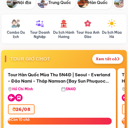
Nội địa
Trung Quốc
Hàn Quốc
N
Combo Du
Tour Doanh
Du lịch Hành
Tour Hoa Anh
Du lịch Mùa
D
lịch
Nghiệp
Hương
Đào
Hè
TOUR GIỜ CHÓT
Xem tất cả
Điểm nổi bật
Còn
18 ngày 18:49:52
Cò
Tour Hàn Quốc Mùa Thu 5N4Đ | Seoul - Everland
To
- Đảo Nami - Tháp Namsan (Bay Sun Phuquoc
Hò
Bay Sun Phuquoc Airways
Tặ
Airways)
Aq
Hồ Chí Minh
5N4Đ
26/08
‹
Còn 10 chỗ
Còn 10 chỗ
C
C