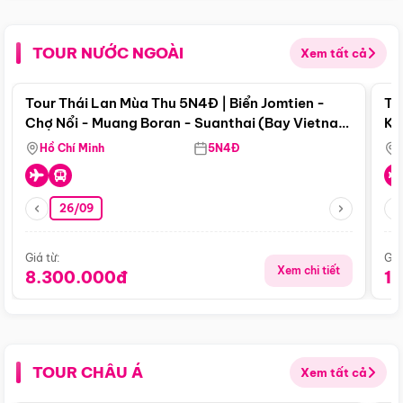
TOUR NƯỚC NGOÀI
Xem tất cả
Điểm nổi bật
Tour Thái Lan Mùa Thu 5N4Đ | Biển Jomtien -
To
Chợ Nổi - Muang Boran - Suanthai (Bay Vietnam
Ku
Airlines)
Si
Hồ Chí Minh
5N4Đ
26/09
Giá từ:
Giá
Xem chi tiết
8.300.000đ
1
TOUR CHÂU Á
Xem tất cả
Điểm nổi bật