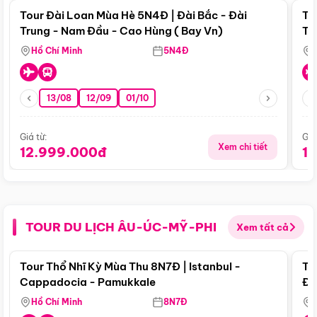
Tour Đài Loan Mùa Hè 5N4Đ | Đài Bắc - Đài
To
Trung - Nam Đầu - Cao Hùng ( Bay Vn)
Tr
Hồ Chí Minh
5N4Đ
13/08
12/09
01/10
Giá từ:
Giá
Xem chi tiết
12.999.000đ
1
TOUR DU LỊCH ÂU-ÚC-MỸ-PHI
Xem tất cả
Điểm nổi bật
Tour Thổ Nhĩ Kỳ Mùa Thu 8N7Đ | Istanbul -
To
Cappadocia - Pamukkale
Đế
Hồ Chí Minh
8N7Đ