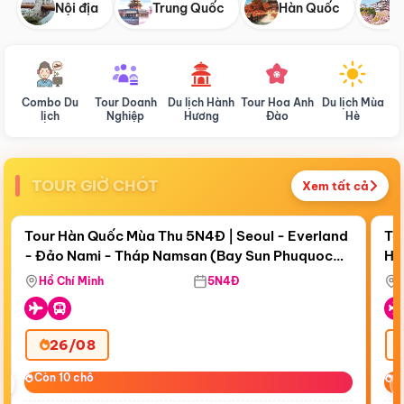
Nội địa
Trung Quốc
Hàn Quốc
N
Combo Du
Tour Doanh
Du lịch Hành
Tour Hoa Anh
Du lịch Mùa
D
lịch
Nghiệp
Hương
Đào
Hè
TOUR GIỜ CHÓT
Xem tất cả
Điểm nổi bật
Còn
18 ngày 16:11:07
Cò
Tour Hàn Quốc Mùa Thu 5N4Đ | Seoul - Everland
To
- Đảo Nami - Tháp Namsan (Bay Sun Phuquoc
Hò
Bay Sun Phuquoc Airways
Tặ
Airways)
Aq
Hồ Chí Minh
5N4Đ
26/08
‹
Còn 10 chỗ
Còn 10 chỗ
C
C