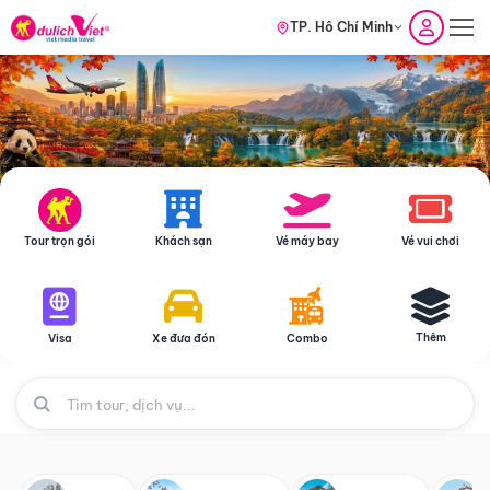
TP. Hồ Chí Minh
Tour trọn gói
Khách sạn
Vé máy bay
Vé vui chơi
Thêm
Visa
Xe đưa đón
Combo