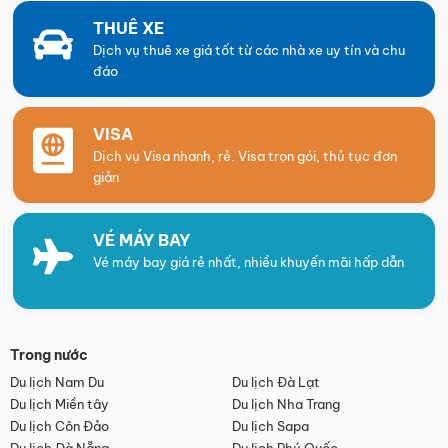
THUÊ XE
Dịch vụ thuê xe giá tốt từ các nhà xe uy tín và chu
đáo
VISA
Dịch vụ Visa nhanh, rẻ. Visa trọn gói, thủ tục đơn
giản
VÉ MÁY BAY
Vé máy bay giá rẻ nhất, nhiều khuyến mãi hấp dẫn
Trong nước
Du lịch Nam Du
Du lịch Đà Lạt
Du lịch Miền tây
Du lịch Nha Trang
Du lịch Côn Đảo
Du lịch Sapa