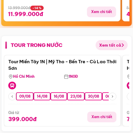
13.999.000đ
5.5
-14%
Xem chi tiết
11.999.000đ
4
TOUR TRONG NƯỚC
Xem tất cả
Điểm nổi bật
Tour Miền Tây 1N | Mỹ Tho - Bến Tre - Cù Lao Thới
To
Sơn
Hu
Hồ Chí Minh
1N0Đ
09/08
14/08
16/08
23/08
30/08
06/09
13/0
Giá từ:
Giá
Xem chi tiết
399.000đ
7