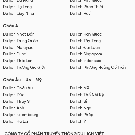
Du lịch Đà Nẵng
Du lịch Phú Quốc
Du lịch Hạ Long
Du lịch Phan Thiết
Du lịch Quy Nhơn
Du lịch Huế
Châu Á
Du lịch Nhật Bản
Du lịch Hàn Quốc
Du lịch Trung Quốc
Du lịch Tây Tạng
Du lịch Malaysia
Du lịch Đài Loan
Du lịch Dubai
Du lịch Singapore
Du lịch Thái Lan
Du lịch Indonesia
Du lịch Trương Gia Giới
Du lịch Phượng Hoàng Cổ Trấn
Châu Âu - Úc - Mỹ
Du lịch Châu Âu
Du lịch Mỹ
Du lịch Đức
Du lịch Thổ Nhĩ Kỳ
Du lịch Thụy Sĩ
Du lịch Bỉ
Du lịch Anh
Du lịch Nga
Du lịch luxembourg
Du lịch Pháp
Du lịch Hà Lan
Du lịch Ý
CÔNG TY CỔ PHẦN TRUYỀN THÔNG DU LỊCH VIỆT