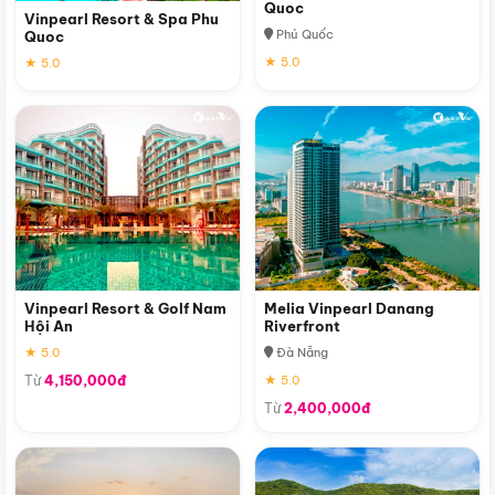
Quoc
Vinpearl Resort & Spa Phu
Phú Quốc
Quoc
★ 5.0
★ 5.0
Vinpearl Resort & Golf Nam
Melia Vinpearl Danang
Hội An
Riverfront
★ 5.0
Đà Nẵng
Từ
4,150,000đ
★ 5.0
Từ
2,400,000đ