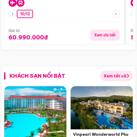
10/12
Giá từ:
Giá
Xem chi tiết
60.990.000đ
1
KHÁCH SẠN NỔI BẬT
Xem tất cả
Vinpearl Wonderworld Phu