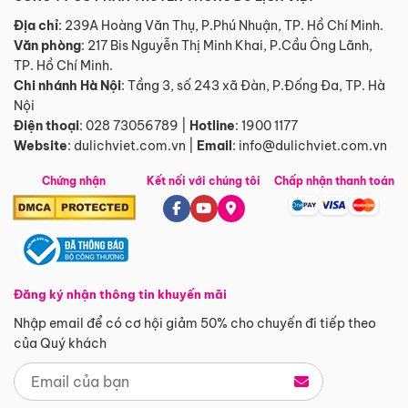
Địa chỉ
: 239A Hoàng Văn Thụ, P.Phú Nhuận, TP. Hồ Chí Minh.
Văn phòng
:
217 Bis Nguyễn Thị Minh Khai, P.Cầu Ông Lãnh,
TP. Hồ Chí Minh.
Chi nhánh Hà Nội
:
Tầng 3, số 243 xã Đàn, P.Đống Đa, TP. Hà
Nội
Điện thoại
:
028 73056789
|
Hotline
:
1900 1177
Website
:
dulichviet.com.vn
|
Email
:
info@dulichviet.com.vn
Chứng nhận
Kết nối với chúng tôi
Chấp nhận thanh toán
Đăng ký nhận thông tin khuyến mãi
Nhập email để có cơ hội giảm 50% cho chuyến đi tiếp theo
của Quý khách