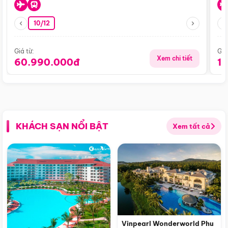
10/12
Giá từ:
Giá
Xem chi tiết
60.990.000đ
1
KHÁCH SẠN NỔI BẬT
Xem tất cả
Vinpearl Wonderworld Phu