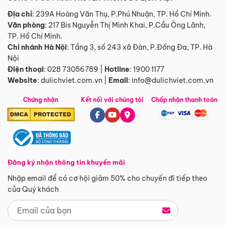
Địa chỉ
: 239A Hoàng Văn Thụ, P.Phú Nhuận, TP. Hồ Chí Minh.
Văn phòng
:
217 Bis Nguyễn Thị Minh Khai, P.Cầu Ông Lãnh,
TP. Hồ Chí Minh.
Chi nhánh Hà Nội
:
Tầng 3, số 243 xã Đàn, P.Đống Đa, TP. Hà
Nội
Điện thoại
:
028 73056789
|
Hotline
:
1900 1177
Website
:
dulichviet.com.vn
|
Email
:
info@dulichviet.com.vn
Chứng nhận
Kết nối với chúng tôi
Chấp nhận thanh toán
Đăng ký nhận thông tin khuyến mãi
Nhập email để có cơ hội giảm 50% cho chuyến đi tiếp theo
của Quý khách