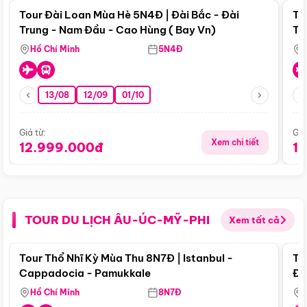
Tour Đài Loan Mùa Hè 5N4Đ | Đài Bắc - Đài
To
Trung - Nam Đầu - Cao Hùng ( Bay Vn)
Tr
Hồ Chí Minh
5N4Đ
13/08
12/09
01/10
Giá từ:
Giá
Xem chi tiết
12.999.000đ
1
TOUR DU LỊCH ÂU-ÚC-MỸ-PHI
Xem tất cả
Điểm nổi bật
Tour Thổ Nhĩ Kỳ Mùa Thu 8N7Đ | Istanbul -
To
Cappadocia - Pamukkale
Đế
Hồ Chí Minh
8N7Đ