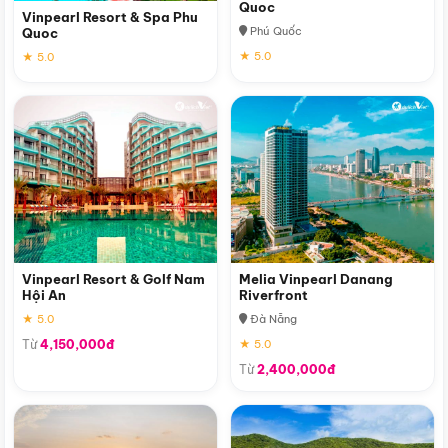
Quoc
Vinpearl Resort & Spa Phu
Phú Quốc
Quoc
★ 5.0
★ 5.0
Vinpearl Resort & Golf Nam
Melia Vinpearl Danang
Hội An
Riverfront
★ 5.0
Đà Nẵng
Từ
4,150,000đ
★ 5.0
Từ
2,400,000đ