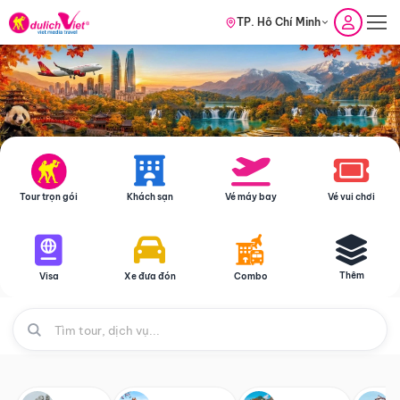
TP. Hồ Chí Minh
Tour trọn gói
Khách sạn
Vé máy bay
Vé vui chơi
Thêm
Visa
Xe đưa đón
Combo