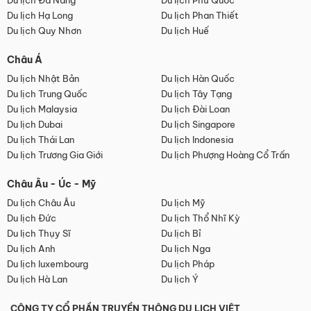
Du lịch Đà Nẵng
Du lịch Phú Quốc
Du lịch Hạ Long
Du lịch Phan Thiết
Du lịch Quy Nhơn
Du lịch Huế
Châu Á
Du lịch Nhật Bản
Du lịch Hàn Quốc
Du lịch Trung Quốc
Du lịch Tây Tạng
Du lịch Malaysia
Du lịch Đài Loan
Du lịch Dubai
Du lịch Singapore
Du lịch Thái Lan
Du lịch Indonesia
Du lịch Trương Gia Giới
Du lịch Phượng Hoàng Cổ Trấn
Châu Âu - Úc - Mỹ
Du lịch Châu Âu
Du lịch Mỹ
Du lịch Đức
Du lịch Thổ Nhĩ Kỳ
Du lịch Thụy Sĩ
Du lịch Bỉ
Du lịch Anh
Du lịch Nga
Du lịch luxembourg
Du lịch Pháp
Du lịch Hà Lan
Du lịch Ý
CÔNG TY CỔ PHẦN TRUYỀN THÔNG DU LỊCH VIỆT