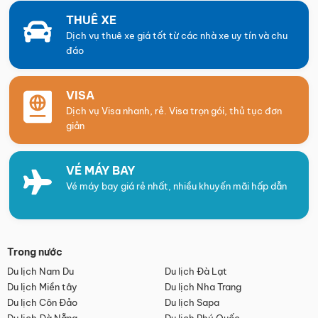
THUÊ XE
Dịch vụ thuê xe giá tốt từ các nhà xe uy tín và chu
đáo
VISA
Dịch vụ Visa nhanh, rẻ. Visa trọn gói, thủ tục đơn
giản
VÉ MÁY BAY
Vé máy bay giá rẻ nhất, nhiều khuyến mãi hấp dẫn
Trong nước
Du lịch Nam Du
Du lịch Đà Lạt
Du lịch Miền tây
Du lịch Nha Trang
Du lịch Côn Đảo
Du lịch Sapa