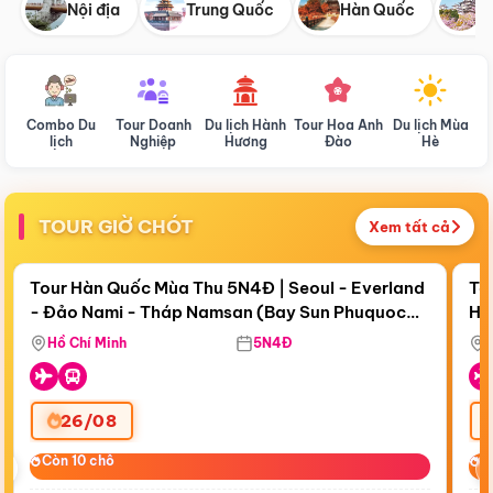
Nội địa
Trung Quốc
Hàn Quốc
N
Combo Du
Tour Doanh
Du lịch Hành
Tour Hoa Anh
Du lịch Mùa
D
lịch
Nghiệp
Hương
Đào
Hè
TOUR GIỜ CHÓT
Xem tất cả
Điểm nổi bật
Còn
18 ngày 16:10:17
Cò
Tour Hàn Quốc Mùa Thu 5N4Đ | Seoul - Everland
To
- Đảo Nami - Tháp Namsan (Bay Sun Phuquoc
Hò
Bay Sun Phuquoc Airways
Tặ
Airways)
Aq
Hồ Chí Minh
5N4Đ
26/08
‹
Còn 10 chỗ
Còn 10 chỗ
C
C