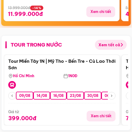
13.999.000đ
5.5
-14%
Xem chi tiết
11.999.000đ
4
TOUR TRONG NƯỚC
Xem tất cả
Điểm nổi bật
Tour Miền Tây 1N | Mỹ Tho - Bến Tre - Cù Lao Thới
To
Sơn
Hu
Hồ Chí Minh
1N0Đ
09/08
14/08
16/08
23/08
30/08
06/09
13/0
Giá từ:
Giá
Xem chi tiết
399.000đ
7