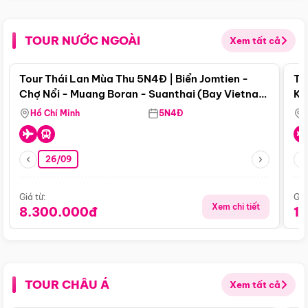
TOUR NƯỚC NGOÀI
Xem tất cả
Điểm nổi bật
Tour Thái Lan Mùa Thu 5N4Đ | Biển Jomtien -
To
Chợ Nổi - Muang Boran - Suanthai (Bay Vietnam
Ku
Airlines)
Si
Hồ Chí Minh
5N4Đ
26/09
Giá từ:
Giá
Xem chi tiết
8.300.000đ
1
TOUR CHÂU Á
Xem tất cả
Điểm nổi bật