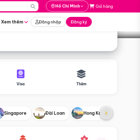
i hành
Hồ Chí Minh
Giỏ hàng
Tìm tour
tháng nào
Xem thêm
Đăng nhập
Đăng ký
Visa
Thêm
Singapore
Đài Loan
Hong Kong
Mỹ