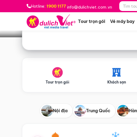
Bạn muốn đi đâu?
*
Hotline:
1900 1177
info@dulichviet.com.vn
Tour trọn gói
Vé máy bay
Tour trọn gói
Khách sạn
Nội địa
Trung Quốc
Hàn