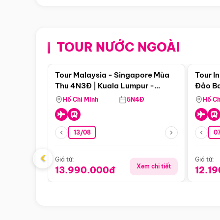
TOUR NƯỚC NGOÀI
Điểm nổi bật
Tour Malaysia - Singapore Mùa
Tour I
Thu 4N3Đ | Kuala Lumpur -
Đảo Ba
Malacca - Johor Baru -
Pengli
Hồ Chí Minh
5N4Đ
Hồ Ch
Singapore
13/08
07
‹
Giá từ:
Giá từ:
Xem chi tiết
13.990.000đ
12.1