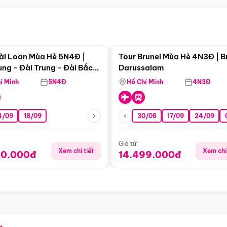
Điểm nổi bật
Điểm nổi
ài Loan Mùa Hè 5N4Đ |
Tour Brunei Mùa Hè 4N3Đ | B
ng - Đài Trung - Đài Bắc
Darussalam
j)
í Minh
5N4Đ
Hồ Chí Minh
4N3Đ
4/09
18/09
30/08
17/09
24/09
Giá từ:
Xem chi tiết
Xem chi 
90.000đ
14.499.000đ