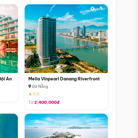
Hội An
Melia Vinpearl Danang Riverfront
Đà Nẵng
★ 5.0
Từ
2,400,000đ