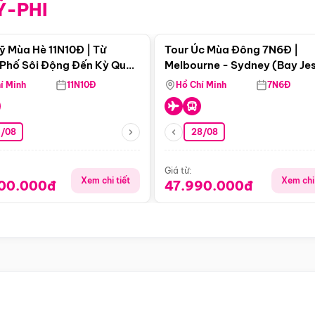
Ỹ-PHI
Điểm nổi bật
Điểm nổi
ỹ Mùa Hè 11N10Đ | Từ
Tour Úc Mùa Đông 7N6Đ |
Phố Sôi Động Đến Kỳ Quan
Melbourne - Sydney (Bay Je
Nhiên Mỹ
Airways)
í Minh
11N10Đ
Hồ Chí Minh
7N6Đ
4/08
28/08
Giá từ:
Xem chi tiết
Xem chi 
900.000đ
47.990.000đ