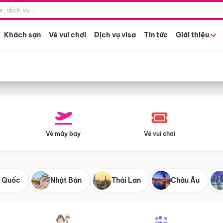
Điểm khởi hành
Tháng khở
Hồ Chí Minh
Bất kỳ 
Khách sạn
Vé vui chơi
Dịch vụ visa
Tin tức
Giới thiệu
Vé máy bay
Vé vui chơi
 Quốc
Nhật Bản
Thái Lan
Châu Âu