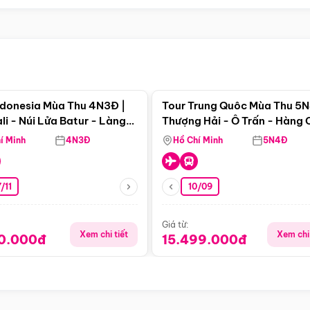
Điểm nổi bật
Điểm nổi
ndonesia Mùa Thu 4N3Đ |
Tour Trung Quôc Mùa Thu 5N
li - Núi Lửa Batur - Làng
Thượng Hải - Ô Trấn - Hàng
puran
(Tour Không Shopping)
í Minh
4N3Đ
Hồ Chí Minh
5N4Đ
/11
10/09
Giá từ:
Xem chi tiết
Xem chi 
90.000đ
15.499.000đ