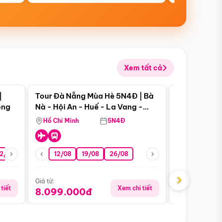
Xem tất cả
 bật
Điểm nổi bật
|
Tour Đà Nẵng Mùa Hè 5N4Đ | Bà
Tour Đà Nẵn
ong
Nà - Hội An - Huế - La Vang -
Nà - Hội An
Động Thiên Đường
Nha
Hồ Chí Minh
5N4Đ
Hồ Chí Minh
2/08
26/08
05/09
12/08
19/08
09/09
26/08
12/09
13/08
›
Giá từ:
Giá từ:
tiết
Xem chi tiết
8.099.000đ
6.899.00