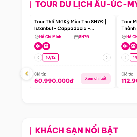
TOUR DU LỊCH ÂU-ÚC-M
Điểm nổi bật
Tour Thổ Nhĩ Kỳ Mùa Thu 8N7Đ |
Tour M
Istanbul - Cappadocia -
Thành 
Pamukkale
Thiên 
Hồ Chí Minh
8N7Đ
Hồ Ch
10/12
1
‹
Giá từ:
Giá từ:
Xem chi tiết
60.990.000đ
112.
KHÁCH SẠN NỔI BẬT