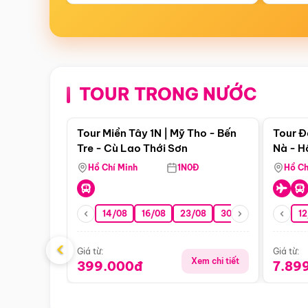
TOUR TRONG NƯỚC
Điểm nổi bật
Tour Miền Tây 1N | Mỹ Tho - Bến
Tour Đ
Tre - Cù Lao Thới Sơn
Nà - H
Nha
Hồ Chí Minh
1N0Đ
Hồ Ch
14/08
16/08
23/08
30/08
06/09
12
1
‹
Giá từ:
Giá từ:
Xem chi tiết
399.000đ
7.89