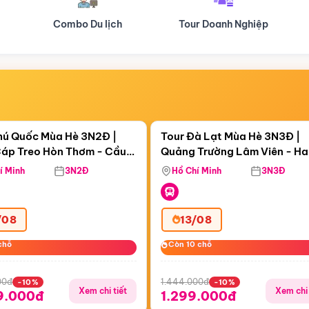
Tour Doanh Nghiệp
Du lịch Hành Hương
Điểm nổi bật
Điểm nổi
ngày 21:56:22
Còn
04 ngày 21:56:22
hú Quốc Mùa Hè 3N2Đ |
Tour Đà Lạt Mùa Hè 3N3Đ |
áp Treo Hòn Thơm - Cầu
Quảng Trường Lâm Viên - H
áp Treo Hòn Thơm
Công Viên Nước Aquatopia
Hill - Puppy Farm
í Minh
3N2Đ
Hồ Chí Minh
3N3Đ
/08
13/08
chỗ
chỗ
Còn 10 chỗ
Còn 10 chỗ
00đ
1.444.000đ
-10%
-10%
Xem chi tiết
Xem chi 
9.000đ
1.299.000đ