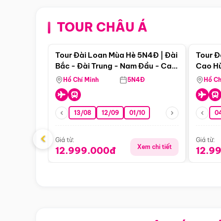
TOUR CHÂU Á
Điểm nổi bật
Tour Đài Loan Mùa Hè 5N4Đ | Đài
Tour Đ
Bắc - Đài Trung - Nam Đầu - Cao
Cao Hù
Hùng ( Bay Vn)
(Bay V
Hồ Chí Minh
5N4Đ
Hồ Ch
13/08
12/09
01/10
0
‹
Giá từ:
Giá từ:
Xem chi tiết
12.999.000đ
12.9