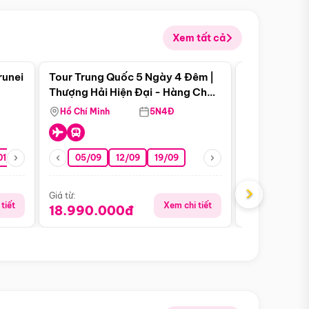
Xem tất cả
 bật
Điểm nổi bật
runei
Tour Trung Quốc 5 Ngày 4 Đêm |
Tour Trung 
Tour Hè
Thượng Hải Hiện Đại - Hàng Châu
Ân Thi - Trư
Nên Thơ - Ô Trấn Cổ Kính
Hồ Chí Minh
5N4Đ
Hồ Chí Minh
01/10
15/10
29/10
05/09
12/09
19/09
16/08
›
Giá từ:
Giá từ:
tiết
Xem chi tiết
18.990.000đ
16.990.0