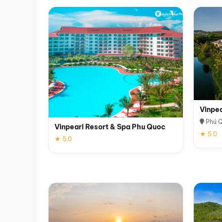
Vinpe
Phú 
Vinpearl Resort & Spa Phu Quoc
★ 5.0
★ 5.0