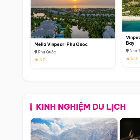
Vinpea
Bay
Melia Vinpearl Phu Quoc
Nha T
Phú Quốc
★ 5.0
★ 5.0
KINH NGHIỆM DU LỊCH