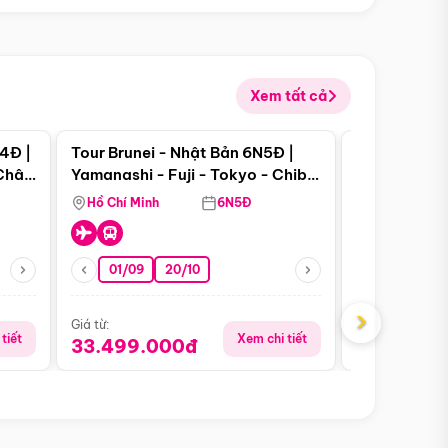
Xem tất cả
 bật
Điểm nổi bật
4Đ |
Tour Brunei - Nhật Bản 6N5Đ |
Tour Campu
 Châu
Yamanashi - Fuji - Tokyo - Chiba
Siem Reap -
- Freeday
Hồ Chí Minh
6N5Đ
Hồ Chí Minh
01/09
20/10
13/08
›
Giá từ:
Giá từ:
tiết
Xem chi tiết
33.499.000đ
5.650.00