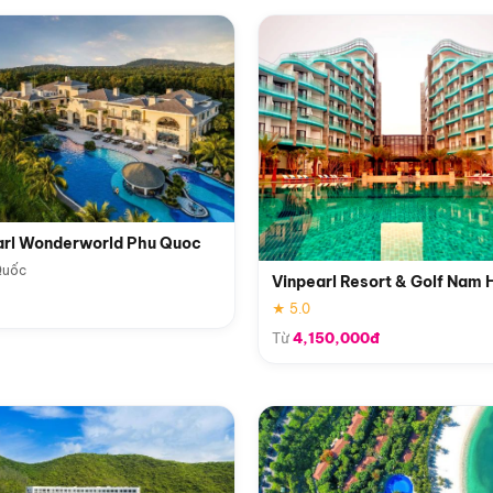
arl Wonderworld Phu Quoc
Quốc
Vinpearl Resort & Golf Nam 
★ 5.0
Từ
4,150,000đ