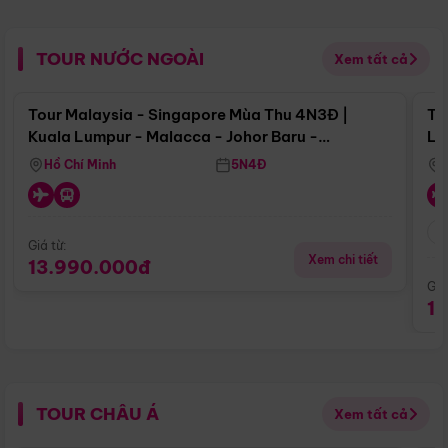
TOUR NƯỚC NGOÀI
Xem tất cả
Điểm nổi bật
Tour Malaysia - Singapore Mùa Thu 4N3Đ |
To
Kuala Lumpur - Malacca - Johor Baru -
Lử
Singapore
Hồ Chí Minh
5N4Đ
Giá từ:
Xem chi tiết
13.990.000đ
Giá
1
TOUR CHÂU Á
Xem tất cả
Điểm nổi bật