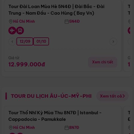
Tour Đài Loan Mùa Hè 5N4Đ | Đài Bắc - Đài
To
Trung - Nam Đầu - Cao Hùng ( Bay Vn)
Tr
Hồ Chí Minh
5N4Đ
12/09
01/10
Giá từ:
Giá
Xem chi tiết
12.999.000đ
1
TOUR DU LỊCH ÂU-ÚC-MỸ-PHI
Xem tất cả
Điểm nổi bật
Tour Thổ Nhĩ Kỳ Mùa Thu 8N7Đ | Istanbul -
To
Cappadocia - Pamukkale
Đế
Hồ Chí Minh
8N7Đ