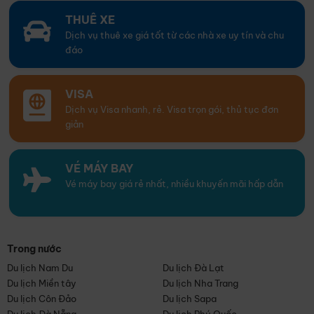
THUÊ XE
Dịch vụ thuê xe giá tốt từ các nhà xe uy tín và chu
đáo
VISA
Dịch vụ Visa nhanh, rẻ. Visa trọn gói, thủ tục đơn
giản
VÉ MÁY BAY
Vé máy bay giá rẻ nhất, nhiều khuyến mãi hấp dẫn
Trong nước
Du lịch Nam Du
Du lịch Đà Lạt
Du lịch Miền tây
Du lịch Nha Trang
Du lịch Côn Đảo
Du lịch Sapa