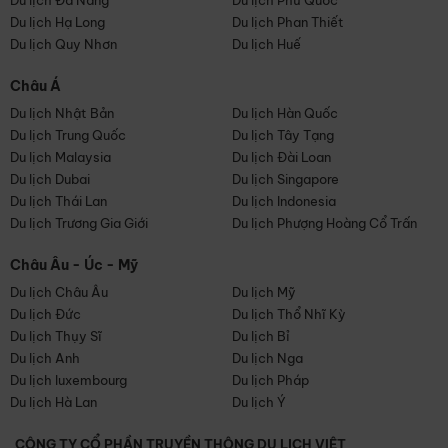
Du lịch Đà Nẵng
Du lịch Phú Quốc
Du lịch Hạ Long
Du lịch Phan Thiết
Du lịch Quy Nhơn
Du lịch Huế
Châu Á
Du lịch Nhật Bản
Du lịch Hàn Quốc
Du lịch Trung Quốc
Du lịch Tây Tạng
Du lịch Malaysia
Du lịch Đài Loan
Du lịch Dubai
Du lịch Singapore
Du lịch Thái Lan
Du lịch Indonesia
Du lịch Trương Gia Giới
Du lịch Phượng Hoàng Cổ Trấn
Châu Âu - Úc - Mỹ
Du lịch Châu Âu
Du lịch Mỹ
Du lịch Đức
Du lịch Thổ Nhĩ Kỳ
Du lịch Thụy Sĩ
Du lịch Bỉ
Du lịch Anh
Du lịch Nga
Du lịch luxembourg
Du lịch Pháp
Du lịch Hà Lan
Du lịch Ý
CÔNG TY CỔ PHẦN TRUYỀN THÔNG DU LỊCH VIỆT