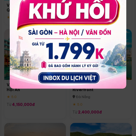
Quoc
Vinpearl Resort & Spa Phu
Phú Quốc
Quoc
★ 5.0
★ 5.0
Vinpearl Resort & Golf Nam
Melia Vinpearl Danang
Hội An
Riverfront
★ 5.0
Đà Nẵng
Từ
4,150,000đ
★ 5.0
Từ
2,400,000đ