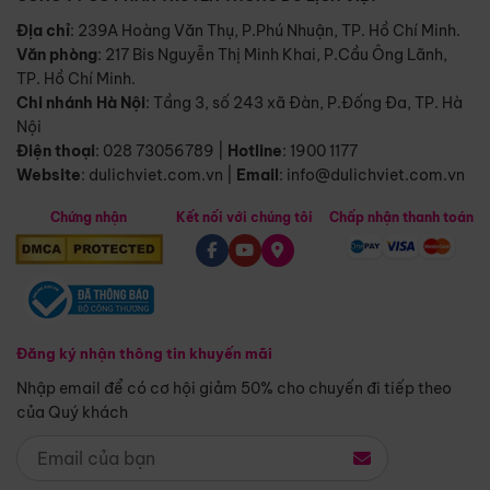
Địa chỉ
: 239A Hoàng Văn Thụ, P.Phú Nhuận, TP. Hồ Chí Minh.
Văn phòng
:
217 Bis Nguyễn Thị Minh Khai, P.Cầu Ông Lãnh,
TP. Hồ Chí Minh.
Chi nhánh Hà Nội
:
Tầng 3, số 243 xã Đàn, P.Đống Đa, TP. Hà
Nội
Điện thoại
:
028 73056789
|
Hotline
:
1900 1177
Website
:
dulichviet.com.vn
|
Email
:
info@dulichviet.com.vn
Chứng nhận
Kết nối với chúng tôi
Chấp nhận thanh toán
Đăng ký nhận thông tin khuyến mãi
Nhập email để có cơ hội giảm 50% cho chuyến đi tiếp theo
của Quý khách