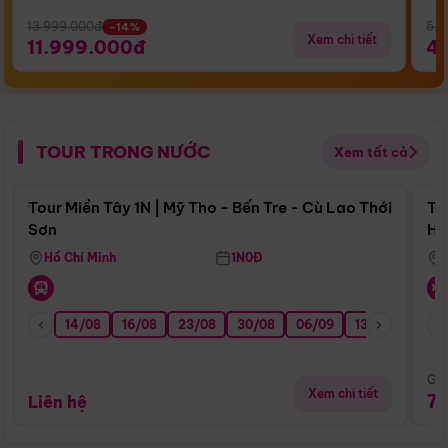
13.999.000đ
5.5
-14%
Xem chi tiết
11.999.000đ
4
TOUR TRONG NƯỚC
Xem tất cả
Điểm nổi bật
Tour Miền Tây 1N | Mỹ Tho - Bến Tre - Cù Lao Thới
To
Sơn
Hu
Hồ Chí Minh
1N0Đ
14/08
16/08
23/08
30/08
06/09
13/09
20/0
Giá
Xem chi tiết
7
Liên hệ