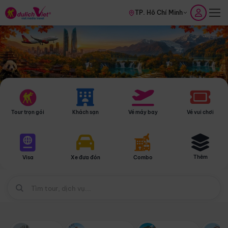
TP. Hồ Chí Minh
Tour trọn gói
Khách sạn
Vé máy bay
Vé vui chơi
Thêm
Visa
Xe đưa đón
Combo