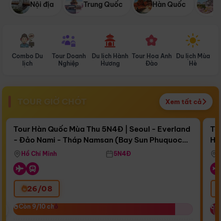
Nội địa
Trung Quốc
Hàn Quốc
N
Combo Du
Tour Doanh
Du lịch Hành
Tour Hoa Anh
Du lịch Mùa
D
lịch
Nghiệp
Hương
Đào
Hè
TOUR GIỜ CHÓT
Xem tất cả
Điểm nổi bật
Còn
16 ngày 22:17:37
Cò
Tour Hàn Quốc Mùa Thu 5N4Đ | Seoul - Everland
To
- Đảo Nami - Tháp Namsan (Bay Sun Phuquoc
Hò
Bay Sun Phuquoc Airways
Tặ
Airways)
Aq
Hồ Chí Minh
5N4Đ
26/08
‹
Còn 9/10 chỗ
Còn 9/10 chỗ
C
C