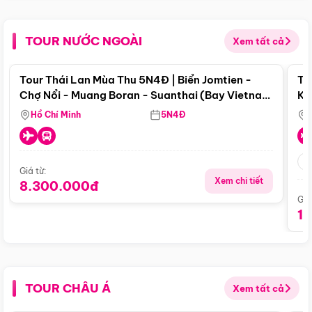
TOUR NƯỚC NGOÀI
Xem tất cả
Điểm nổi bật
Tour Thái Lan Mùa Thu 5N4Đ | Biển Jomtien -
To
Chợ Nổi - Muang Boran - Suanthai (Bay Vietnam
Ku
Airlines)
Si
Hồ Chí Minh
5N4Đ
Giá từ:
Xem chi tiết
8.300.000đ
Giá
1
TOUR CHÂU Á
Xem tất cả
Điểm nổi bật