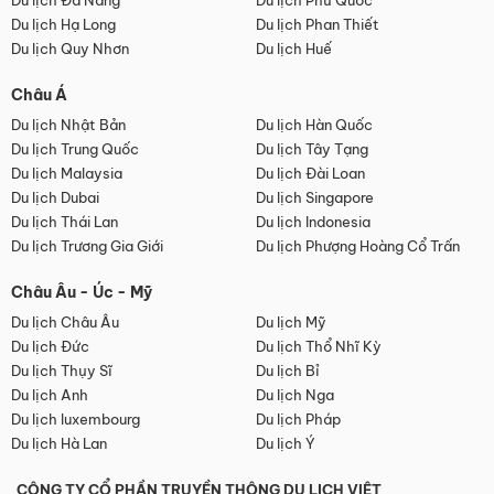
Du lịch Đà Nẵng
Du lịch Phú Quốc
Du lịch Hạ Long
Du lịch Phan Thiết
Du lịch Quy Nhơn
Du lịch Huế
Châu Á
Du lịch Nhật Bản
Du lịch Hàn Quốc
Du lịch Trung Quốc
Du lịch Tây Tạng
Du lịch Malaysia
Du lịch Đài Loan
Du lịch Dubai
Du lịch Singapore
Du lịch Thái Lan
Du lịch Indonesia
Du lịch Trương Gia Giới
Du lịch Phượng Hoàng Cổ Trấn
Châu Âu - Úc - Mỹ
Du lịch Châu Âu
Du lịch Mỹ
Du lịch Đức
Du lịch Thổ Nhĩ Kỳ
Du lịch Thụy Sĩ
Du lịch Bỉ
Du lịch Anh
Du lịch Nga
Du lịch luxembourg
Du lịch Pháp
Du lịch Hà Lan
Du lịch Ý
CÔNG TY CỔ PHẦN TRUYỀN THÔNG DU LỊCH VIỆT