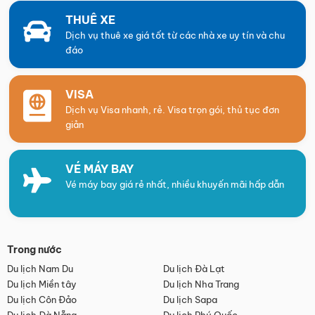
THUÊ XE
Dịch vụ thuê xe giá tốt từ các nhà xe uy tín và chu
đáo
VISA
Dịch vụ Visa nhanh, rẻ. Visa trọn gói, thủ tục đơn
giản
VÉ MÁY BAY
Vé máy bay giá rẻ nhất, nhiều khuyến mãi hấp dẫn
Trong nước
Du lịch Nam Du
Du lịch Đà Lạt
Du lịch Miền tây
Du lịch Nha Trang
Du lịch Côn Đảo
Du lịch Sapa