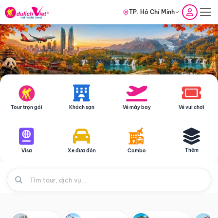
TP. Hồ Chí Minh
Tour trọn gói
Khách sạn
Vé máy bay
Vé vui chơi
Thêm
Visa
Xe đưa đón
Combo