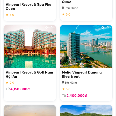
Quoc
Vinpearl Resort & Spa Phu
Phú Quốc
Quoc
★ 5.0
★ 5.0
Vinpearl Resort & Golf Nam
Melia Vinpearl Danang
Hội An
Riverfront
★ 5.0
Đà Nẵng
Từ
4,150,000đ
★ 5.0
Từ
2,400,000đ