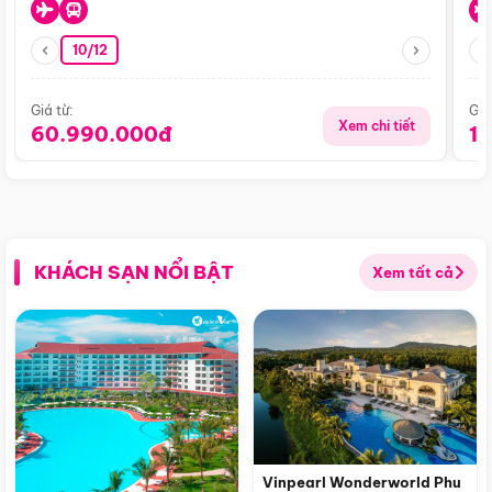
10/12
Giá từ:
Giá
Xem chi tiết
60.990.000đ
1
KHÁCH SẠN NỔI BẬT
Xem tất cả
Vinpearl Wonderworld Phu