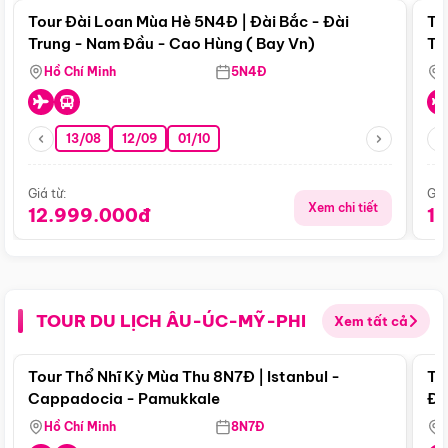
Tour Đài Loan Mùa Hè 5N4Đ | Đài Bắc - Đài
To
Trung - Nam Đầu - Cao Hùng ( Bay Vn)
Tr
Hồ Chí Minh
5N4Đ
13/08
12/09
01/10
Giá từ:
Giá
Xem chi tiết
12.999.000đ
1
TOUR DU LỊCH ÂU-ÚC-MỸ-PHI
Xem tất cả
Điểm nổi bật
Tour Thổ Nhĩ Kỳ Mùa Thu 8N7Đ | Istanbul -
To
Cappadocia - Pamukkale
Đế
Hồ Chí Minh
8N7Đ