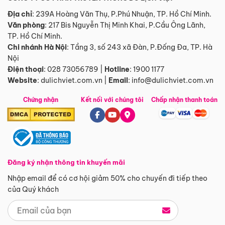
Địa chỉ
: 239A Hoàng Văn Thụ, P.Phú Nhuận, TP. Hồ Chí Minh.
Văn phòng
:
217 Bis Nguyễn Thị Minh Khai, P.Cầu Ông Lãnh,
TP. Hồ Chí Minh.
Chi nhánh Hà Nội
:
Tầng 3, số 243 xã Đàn, P.Đống Đa, TP. Hà
Nội
Điện thoại
:
028 73056789
|
Hotline
:
1900 1177
Website
:
dulichviet.com.vn
|
Email
:
info@dulichviet.com.vn
Chứng nhận
Kết nối với chúng tôi
Chấp nhận thanh toán
Đăng ký nhận thông tin khuyến mãi
Nhập email để có cơ hội giảm 50% cho chuyến đi tiếp theo
của Quý khách