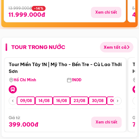
13.999.000đ
5.5
-14%
Xem chi tiết
11.999.000đ
4
TOUR TRONG NƯỚC
Xem tất cả
Điểm nổi bật
Tour Miền Tây 1N | Mỹ Tho - Bến Tre - Cù Lao Thới
To
Sơn
Hu
Hồ Chí Minh
1N0Đ
09/08
14/08
16/08
23/08
30/08
06/09
13/0
Giá từ:
Giá
Xem chi tiết
399.000đ
7