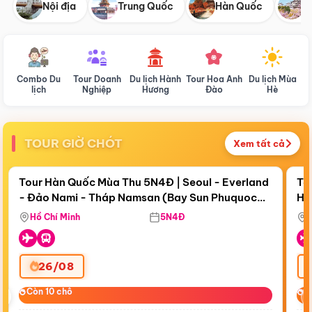
Nội địa
Trung Quốc
Hàn Quốc
N
Combo Du
Tour Doanh
Du lịch Hành
Tour Hoa Anh
Du lịch Mùa
D
lịch
Nghiệp
Hương
Đào
Hè
TOUR GIỜ CHÓT
Xem tất cả
Điểm nổi bật
Còn
18 ngày 10:58:53
Cò
Tour Hàn Quốc Mùa Thu 5N4Đ | Seoul - Everland
To
- Đảo Nami - Tháp Namsan (Bay Sun Phuquoc
Hò
Bay Sun Phuquoc Airways
Tặ
Airways)
Aq
Hồ Chí Minh
5N4Đ
26/08
‹
Còn 10 chỗ
Còn 10 chỗ
C
C