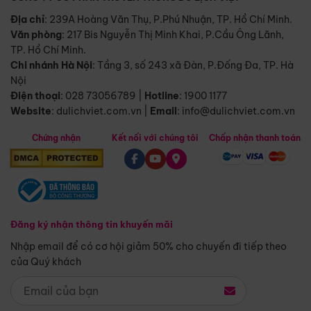
Địa chỉ
: 239A Hoàng Văn Thụ, P.Phú Nhuận, TP. Hồ Chí Minh.
Văn phòng
:
217 Bis Nguyễn Thị Minh Khai, P.Cầu Ông Lãnh,
TP. Hồ Chí Minh.
Chi nhánh Hà Nội
:
Tầng 3, số 243 xã Đàn, P.Đống Đa, TP. Hà
Nội
Điện thoại
:
028 73056789
|
Hotline
:
1900 1177
Website
:
dulichviet.com.vn
|
Email
:
info@dulichviet.com.vn
Chứng nhận
Kết nối với chúng tôi
Chấp nhận thanh toán
Đăng ký nhận thông tin khuyến mãi
Nhập email để có cơ hội giảm 50% cho chuyến đi tiếp theo
của Quý khách