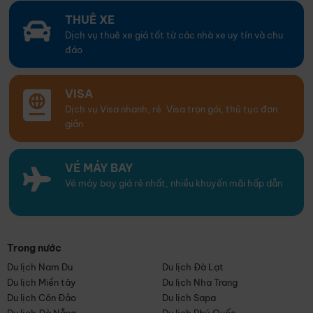
THUÊ XE
Dịch vụ thuê xe giá tốt từ các nhà xe uy tín và chu
đáo
VISA
Dịch vụ Visa nhanh, rẻ. Visa trọn gói, thủ tục đơn
giản
VÉ MÁY BAY
Vé máy bay giá rẻ nhất, nhiều khuyến mãi hấp dẫn
Trong nước
Du lịch Nam Du
Du lịch Đà Lạt
Du lịch Miền tây
Du lịch Nha Trang
Du lịch Côn Đảo
Du lịch Sapa