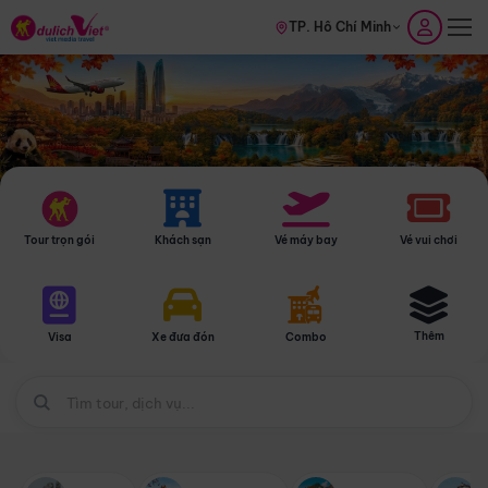
TP. Hồ Chí Minh
Tour trọn gói
Khách sạn
Vé máy bay
Vé vui chơi
Thêm
Visa
Xe đưa đón
Combo