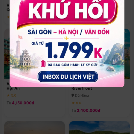
Quoc
Vinpearl Resort & Spa Phu
Phú Quốc
Quoc
★ 5.0
★ 5.0
Vinpearl Resort & Golf Nam
Melia Vinpearl Danang
Hội An
Riverfront
★ 5.0
Đà Nẵng
Từ
4,150,000đ
★ 5.0
Từ
2,400,000đ