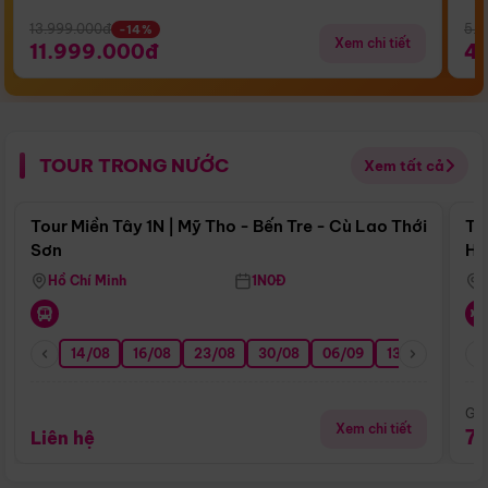
13.999.000đ
5.5
-14%
Xem chi tiết
11.999.000đ
4
TOUR TRONG NƯỚC
Xem tất cả
Điểm nổi bật
Tour Miền Tây 1N | Mỹ Tho - Bến Tre - Cù Lao Thới
To
Sơn
Hu
Hồ Chí Minh
1N0Đ
14/08
16/08
23/08
30/08
06/09
13/09
20/0
Giá
Xem chi tiết
7
Liên hệ