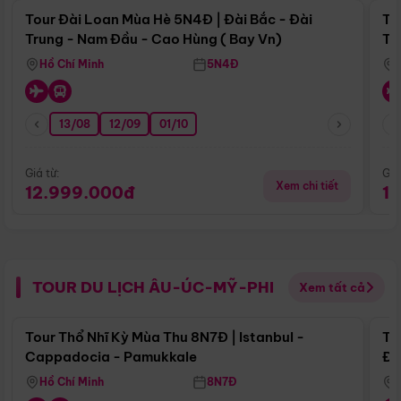
Tour Đài Loan Mùa Hè 5N4Đ | Đài Bắc - Đài
To
Trung - Nam Đầu - Cao Hùng ( Bay Vn)
Tr
Hồ Chí Minh
5N4Đ
13/08
12/09
01/10
Giá từ:
Giá
Xem chi tiết
12.999.000đ
1
TOUR DU LỊCH ÂU-ÚC-MỸ-PHI
Xem tất cả
Điểm nổi bật
Tour Thổ Nhĩ Kỳ Mùa Thu 8N7Đ | Istanbul -
To
Cappadocia - Pamukkale
Đế
Hồ Chí Minh
8N7Đ