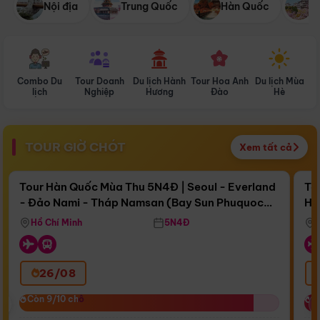
Nội địa
Trung Quốc
Hàn Quốc
N
Combo Du
Tour Doanh
Du lịch Hành
Tour Hoa Anh
Du lịch Mùa
D
lịch
Nghiệp
Hương
Đào
Hè
TOUR GIỜ CHÓT
Xem tất cả
Điểm nổi bật
Còn
17 ngày 10:56:51
Cò
Tour Hàn Quốc Mùa Thu 5N4Đ | Seoul - Everland
To
- Đảo Nami - Tháp Namsan (Bay Sun Phuquoc
Hò
Bay Sun Phuquoc Airways
Tặ
Airways)
Aq
Hồ Chí Minh
5N4Đ
26/08
‹
Còn 9/10 chỗ
Còn 9/10 chỗ
C
C