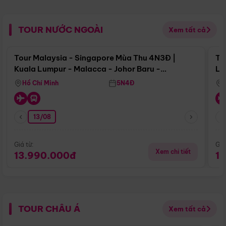
TOUR NƯỚC NGOÀI
Xem tất cả
Điểm nổi bật
Tour Malaysia - Singapore Mùa Thu 4N3Đ |
To
Kuala Lumpur - Malacca - Johor Baru -
Lử
Singapore
Hồ Chí Minh
5N4Đ
13/08
Giá từ:
Giá
Xem chi tiết
13.990.000đ
1
TOUR CHÂU Á
Xem tất cả
Điểm nổi bật