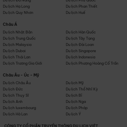
Du lịch Đà Nẵng
Du lịch Phú Quốc
Du lịch Hạ Long
Du lịch Phan Thiết
Du lịch Quy Nhơn
Du lịch Huế
Châu Á
Du lịch Nhật Bản
Du lịch Hàn Quốc
Du lịch Trung Quốc
Du lịch Tây Tạng
Du lịch Malaysia
Du lịch Đài Loan
Du lịch Dubai
Du lịch Singapore
Du lịch Thái Lan
Du lịch Indonesia
Du lịch Trương Gia Giới
Du lịch Phượng Hoàng Cổ Trấn
Châu Âu - Úc - Mỹ
Du lịch Châu Âu
Du lịch Mỹ
Du lịch Đức
Du lịch Thổ Nhĩ Kỳ
Du lịch Thụy Sĩ
Du lịch Bỉ
Du lịch Anh
Du lịch Nga
Du lịch luxembourg
Du lịch Pháp
Du lịch Hà Lan
Du lịch Ý
CÔNG TY CỔ PHẦN TRUYỀN THÔNG DU LỊCH VIỆT