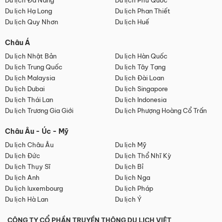
Du lịch Đà Nẵng
Du lịch Phú Quốc
Du lịch Hạ Long
Du lịch Phan Thiết
Du lịch Quy Nhơn
Du lịch Huế
Châu Á
Du lịch Nhật Bản
Du lịch Hàn Quốc
Du lịch Trung Quốc
Du lịch Tây Tạng
Du lịch Malaysia
Du lịch Đài Loan
Du lịch Dubai
Du lịch Singapore
Du lịch Thái Lan
Du lịch Indonesia
Du lịch Trương Gia Giới
Du lịch Phượng Hoàng Cổ Trấn
Châu Âu - Úc - Mỹ
Du lịch Châu Âu
Du lịch Mỹ
Du lịch Đức
Du lịch Thổ Nhĩ Kỳ
Du lịch Thụy Sĩ
Du lịch Bỉ
Du lịch Anh
Du lịch Nga
Du lịch luxembourg
Du lịch Pháp
Du lịch Hà Lan
Du lịch Ý
CÔNG TY CỔ PHẦN TRUYỀN THÔNG DU LỊCH VIỆT