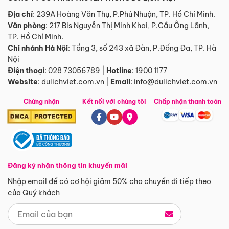
Địa chỉ
: 239A Hoàng Văn Thụ, P.Phú Nhuận, TP. Hồ Chí Minh.
Văn phòng
:
217 Bis Nguyễn Thị Minh Khai, P.Cầu Ông Lãnh,
TP. Hồ Chí Minh.
Chi nhánh Hà Nội
:
Tầng 3, số 243 xã Đàn, P.Đống Đa, TP. Hà
Nội
Điện thoại
:
028 73056789
|
Hotline
:
1900 1177
Website
:
dulichviet.com.vn
|
Email
:
info@dulichviet.com.vn
Chứng nhận
Kết nối với chúng tôi
Chấp nhận thanh toán
Đăng ký nhận thông tin khuyến mãi
Nhập email để có cơ hội giảm 50% cho chuyến đi tiếp theo
của Quý khách