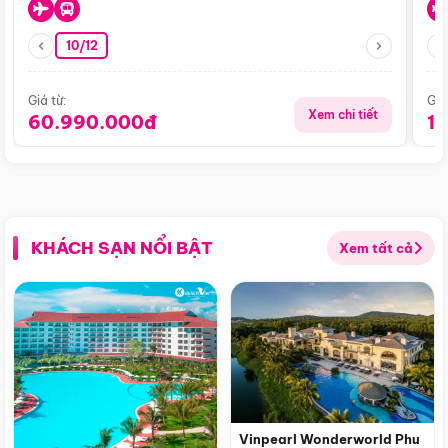
10/12
Giá từ:
Giá
Xem chi tiết
60.990.000đ
1
KHÁCH SẠN NỔI BẬT
Xem tất cả
Vinpearl Wonderworld Phu