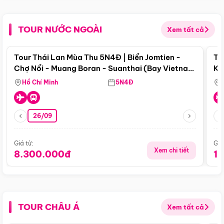
TOUR NƯỚC NGOÀI
Xem tất cả
Điểm nổi bật
Tour Thái Lan Mùa Thu 5N4Đ | Biển Jomtien -
To
Chợ Nổi - Muang Boran - Suanthai (Bay Vietnam
Ku
Airlines)
Si
Hồ Chí Minh
5N4Đ
26/09
Giá từ:
Giá
Xem chi tiết
8.300.000đ
1
TOUR CHÂU Á
Xem tất cả
Điểm nổi bật