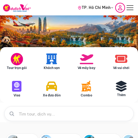
TP. Hồ Chí Minh
Tour trọn gói
Khách sạn
Vé máy bay
Vé vui chơi
Thêm
Visa
Xe đưa đón
Combo