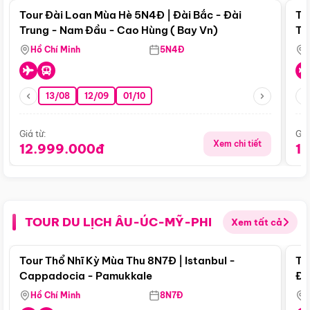
Tour Đài Loan Mùa Hè 5N4Đ | Đài Bắc - Đài
To
Trung - Nam Đầu - Cao Hùng ( Bay Vn)
Tr
Hồ Chí Minh
5N4Đ
13/08
12/09
01/10
Giá từ:
Giá
Xem chi tiết
12.999.000đ
1
TOUR DU LỊCH ÂU-ÚC-MỸ-PHI
Xem tất cả
Điểm nổi bật
Tour Thổ Nhĩ Kỳ Mùa Thu 8N7Đ | Istanbul -
To
Cappadocia - Pamukkale
Đế
Hồ Chí Minh
8N7Đ