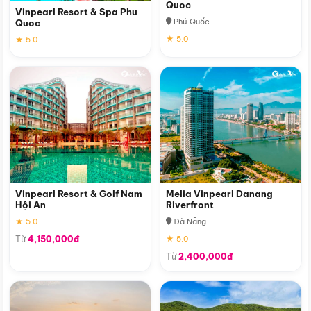
Quoc
Vinpearl Resort & Spa Phu
Phú Quốc
Quoc
★ 5.0
★ 5.0
Vinpearl Resort & Golf Nam
Melia Vinpearl Danang
Hội An
Riverfront
★ 5.0
Đà Nẵng
Từ
4,150,000đ
★ 5.0
Từ
2,400,000đ