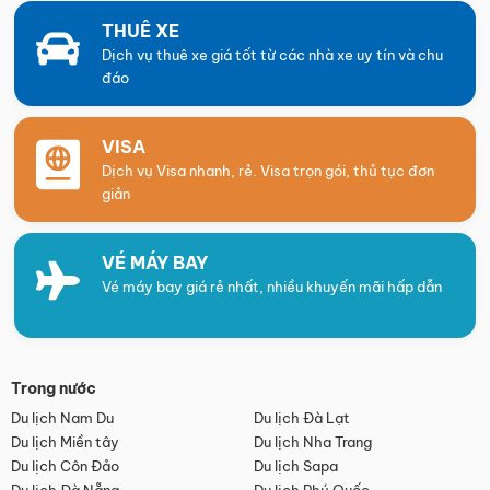
THUÊ XE
Dịch vụ thuê xe giá tốt từ các nhà xe uy tín và chu
đáo
VISA
Dịch vụ Visa nhanh, rẻ. Visa trọn gói, thủ tục đơn
giản
VÉ MÁY BAY
Vé máy bay giá rẻ nhất, nhiều khuyến mãi hấp dẫn
Trong nước
Du lịch Nam Du
Du lịch Đà Lạt
Du lịch Miền tây
Du lịch Nha Trang
Du lịch Côn Đảo
Du lịch Sapa