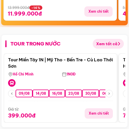
13.999.000đ
5.5
-14%
Xem chi tiết
11.999.000đ
4
TOUR TRONG NƯỚC
Xem tất cả
Điểm nổi bật
Tour Miền Tây 1N | Mỹ Tho - Bến Tre - Cù Lao Thới
To
Sơn
Hu
Hồ Chí Minh
1N0Đ
09/08
14/08
16/08
23/08
30/08
06/09
13/0
Giá từ:
Giá
Xem chi tiết
399.000đ
7