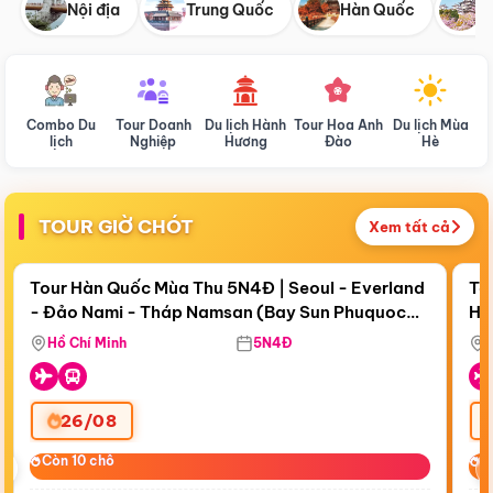
Nội địa
Trung Quốc
Hàn Quốc
N
Combo Du
Tour Doanh
Du lịch Hành
Tour Hoa Anh
Du lịch Mùa
D
lịch
Nghiệp
Hương
Đào
Hè
TOUR GIỜ CHÓT
Xem tất cả
Điểm nổi bật
Còn
18 ngày 16:07:11
Cò
Tour Hàn Quốc Mùa Thu 5N4Đ | Seoul - Everland
To
- Đảo Nami - Tháp Namsan (Bay Sun Phuquoc
Hò
Bay Sun Phuquoc Airways
Tặ
Airways)
Aq
Hồ Chí Minh
5N4Đ
26/08
‹
Còn 10 chỗ
Còn 10 chỗ
C
C