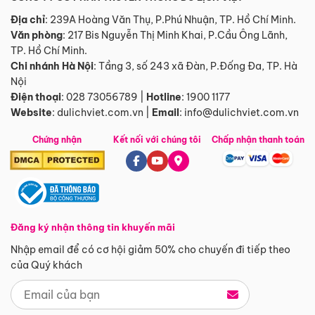
Địa chỉ
: 239A Hoàng Văn Thụ, P.Phú Nhuận, TP. Hồ Chí Minh.
Văn phòng
:
217 Bis Nguyễn Thị Minh Khai, P.Cầu Ông Lãnh,
TP. Hồ Chí Minh.
Chi nhánh Hà Nội
:
Tầng 3, số 243 xã Đàn, P.Đống Đa, TP. Hà
Nội
Điện thoại
:
028 73056789
|
Hotline
:
1900 1177
Website
:
dulichviet.com.vn
|
Email
:
info@dulichviet.com.vn
Chứng nhận
Kết nối với chúng tôi
Chấp nhận thanh toán
Đăng ký nhận thông tin khuyến mãi
Nhập email để có cơ hội giảm 50% cho chuyến đi tiếp theo
của Quý khách