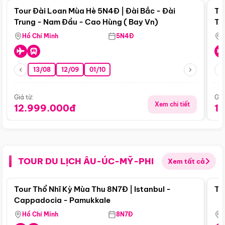
Tour Đài Loan Mùa Hè 5N4Đ | Đài Bắc - Đài
To
Trung - Nam Đầu - Cao Hùng ( Bay Vn)
Tr
Hồ Chí Minh
5N4Đ
13/08
12/09
01/10
Giá từ:
Giá
Xem chi tiết
12.999.000đ
1
TOUR DU LỊCH ÂU-ÚC-MỸ-PHI
Xem tất cả
Điểm nổi bật
Tour Thổ Nhĩ Kỳ Mùa Thu 8N7Đ | Istanbul -
To
Cappadocia - Pamukkale
Hồ Chí Minh
8N7Đ