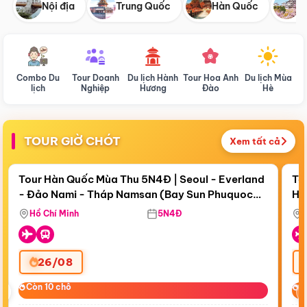
Nội địa
Trung Quốc
Hàn Quốc
N
Combo Du
Tour Doanh
Du lịch Hành
Tour Hoa Anh
Du lịch Mùa
D
lịch
Nghiệp
Hương
Đào
Hè
TOUR GIỜ CHÓT
Xem tất cả
Điểm nổi bật
Còn
19 ngày 07:21:31
Cò
Tour Hàn Quốc Mùa Thu 5N4Đ | Seoul - Everland
To
- Đảo Nami - Tháp Namsan (Bay Sun Phuquoc
Hò
Tặ
Airways)
Aq
Hồ Chí Minh
5N4Đ
26/08
‹
Còn 10 chỗ
Còn 10 chỗ
C
C