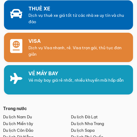
THUÊ XE
Dịch vụ thuê xe giá tốt từ các nhà xe uy tín và chu
đáo
VISA
Dịch vụ Visa nhanh, rẻ. Visa trọn gói, thủ tục đơn
giản
VÉ MÁY BAY
Vé máy bay giá rẻ nhất, nhiều khuyến mãi hấp dẫn
Trong nước
Du lịch Nam Du
Du lịch Đà Lạt
Du lịch Miền tây
Du lịch Nha Trang
Du lịch Côn Đảo
Du lịch Sapa