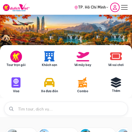
TP. Hồ Chí Minh
Tour trọn gói
Khách sạn
Vé máy bay
Vé vui chơi
Thêm
Visa
Xe đưa đón
Combo