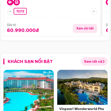
10/12
Giá từ:
Giá
Xem chi tiết
60.990.000đ
6
KHÁCH SẠN NỔI BẬT
Xem tất cả
Vinpearl Wonderworld Phu