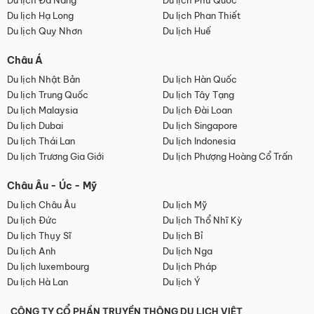
Du lịch Đà Nẵng
Du lịch Phú Quốc
Du lịch Hạ Long
Du lịch Phan Thiết
Du lịch Quy Nhơn
Du lịch Huế
Châu Á
Du lịch Nhật Bản
Du lịch Hàn Quốc
Du lịch Trung Quốc
Du lịch Tây Tạng
Du lịch Malaysia
Du lịch Đài Loan
Du lịch Dubai
Du lịch Singapore
Du lịch Thái Lan
Du lịch Indonesia
Du lịch Trương Gia Giới
Du lịch Phượng Hoàng Cổ Trấn
Châu Âu - Úc - Mỹ
Du lịch Châu Âu
Du lịch Mỹ
Du lịch Đức
Du lịch Thổ Nhĩ Kỳ
Du lịch Thụy Sĩ
Du lịch Bỉ
Du lịch Anh
Du lịch Nga
Du lịch luxembourg
Du lịch Pháp
Du lịch Hà Lan
Du lịch Ý
CÔNG TY CỔ PHẦN TRUYỀN THÔNG DU LỊCH VIỆT