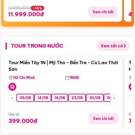
13.999.000đ
-14%
Xem chi tiết
11.999.000đ
4
TOUR TRONG NƯỚC
Xem tất cả
Điểm nổi bật
Tour Miền Tây 1N | Mỹ Tho - Bến Tre - Cù Lao Thới
To
Sơn
Hu
Hồ Chí Minh
1N0Đ
09/08
14/08
16/08
23/08
30/08
06/09
13/0
Giá từ:
Giá
Xem chi tiết
399.000đ
7