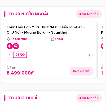
TOUR NƯỚC NGOÀI
Xem tất cả
Điểm nổi bật
Tour Thái Lan Mùa Thu 5N4Đ | Biển Jomtien -
To
Chợ Nổi - Muang Boran - Suanthai
Ku
Si
Hồ Chí Minh
5N4Đ
26/09
Giá từ:
Giá
Xem chi tiết
8.499.000đ
1
TOUR CHÂU Á
Xem tất cả
Điểm nổi bật