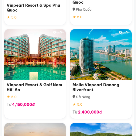
Quoc
Vinpearl Resort & Spa Phu
Phú Quốc
Quoc
★ 5.0
★ 5.0
Vinpearl Resort & Golf Nam
Melia Vinpearl Danang
Hội An
Riverfront
★ 5.0
Đà Nẵng
Từ
4,150,000đ
★ 5.0
Từ
2,400,000đ