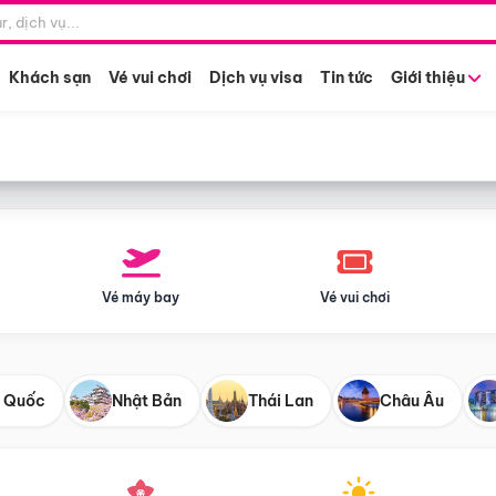
Điểm khởi hành
Tháng khở
Hồ Chí Minh
Bất kỳ 
Khách sạn
Vé vui chơi
Dịch vụ visa
Tin tức
Giới thiệu
Vé máy bay
Vé vui chơi
 Quốc
Nhật Bản
Thái Lan
Châu Âu