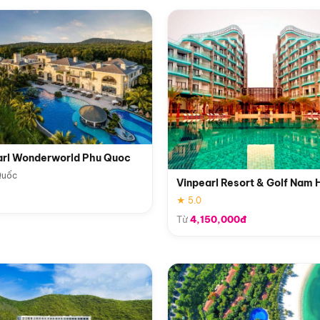
arl Wonderworld Phu Quoc
Quốc
Vinpearl Resort & Golf Nam 
★ 5.0
Từ
4,150,000đ