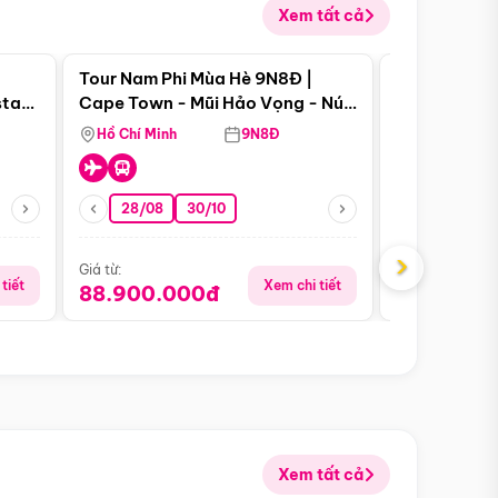
Xem tất cả
 bật
Điểm nổi bật
Tour Nam Phi Mùa Hè 9N8Đ |
Tour Mỹ Mùa
star
Cape Town - Mũi Hảo Vọng - Núi
Hoa Kỳ - Me
Bàn - Johannesburg - Pretoria -
Hồ Chí Minh
9N8Đ
Hồ Chí Minh
Safari - Lodge
28/08
30/10
29/08
›
Giá từ:
Giá từ:
tiết
Xem chi tiết
88.900.000đ
59.900.
Xem tất cả