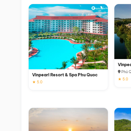
Vinpe
Phú 
Vinpearl Resort & Spa Phu Quoc
★ 5.0
★ 5.0