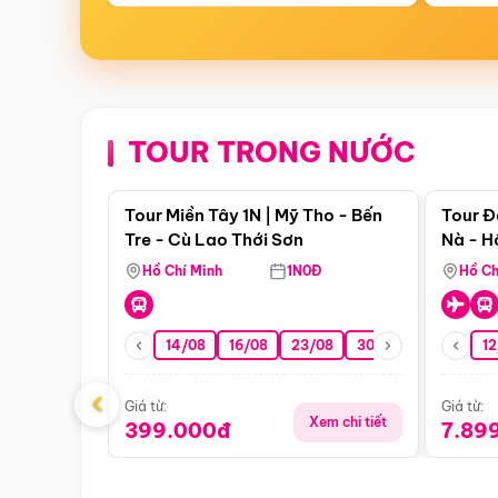
TOUR TRONG NƯỚC
Điểm nổi bật
Tour Miền Tây 1N | Mỹ Tho - Bến
Tour Đ
Tre - Cù Lao Thới Sơn
Nà - H
Nha
Hồ Chí Minh
1N0Đ
Hồ Ch
14/08
16/08
23/08
30/08
06/09
12
1
‹
Giá từ:
Giá từ:
Xem chi tiết
399.000đ
7.89