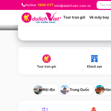
Bạn muốn đi đâu?
*
Hotline:
1900 1177
info@dulichviet.com.vn
Tour trọn gói
Vé máy bay
Tour trọn gói
Khách sạn
Nội địa
Trung Quốc
Hàn