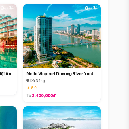
Hội An
Melia Vinpearl Danang Riverfront
Đà Nẵng
★ 5.0
Từ
2,400,000đ