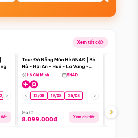
Xem tất cả
 bật
Điểm nổi bật
|
Tour Đà Nẵng Mùa Hè 5N4Đ | Bà
Tour Đà Nẵn
ong
Nà - Hội An - Huế - La Vang -
Nà - Hội An
Động Thiên Đường
Nha
Hồ Chí Minh
5N4Đ
Hồ Chí Minh
2/08
26/08
05/09
12/08
19/08
09/09
26/08
12/09
13/08
›
Giá từ:
Giá từ:
tiết
Xem chi tiết
8.099.000đ
6.899.00