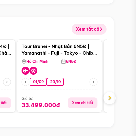
Xem tất cả
 bật
Điểm nổi bật
4Đ |
Tour Brunei - Nhật Bản 6N5Đ |
Tour Campu
 Châu
Yamanashi - Fuji - Tokyo - Chiba
Siem Reap -
- Freeday
Hồ Chí Minh
6N5Đ
Hồ Chí Minh
01/09
20/10
13/08
›
Giá từ:
Giá từ:
tiết
Xem chi tiết
33.499.000đ
5.650.00