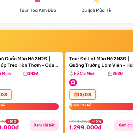
o
Du lịch Mùa Hè
Du lịch Mùa Thu
Điểm nổi bật
Điểm nổi
ngày 00:11:04
Còn
05 ngày 00:11:04
hú Quốc Mùa Hè 3N2Đ |
Tour Đà Lạt Mùa Hè 3N3Đ |
áp Treo Hòn Thơm - Cầu
Quảng Trường Lâm Viên - H
áp Treo Hòn Thơm
Công Viên Nước Aquatopia
Hill - Puppy Farm
í Minh
3N2Đ
Hồ Chí Minh
3N3Đ
/08
13/08
chỗ
chỗ
Còn 10 chỗ
Còn 10 chỗ
00đ
1.444.000đ
-10%
-10%
Xem chi tiết
Xem chi 
9.000đ
1.299.000đ