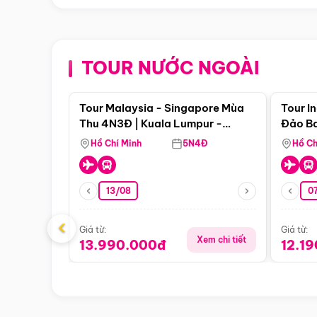
TOUR NƯỚC NGOÀI
Điểm nổi bật
Tour Malaysia - Singapore Mùa
Tour I
Thu 4N3Đ | Kuala Lumpur -
Đảo Ba
Malacca - Johor Baru -
Pengli
Hồ Chí Minh
5N4Đ
Hồ Ch
Singapore
13/08
07
‹
Giá từ:
Giá từ:
Xem chi tiết
13.990.000đ
12.1