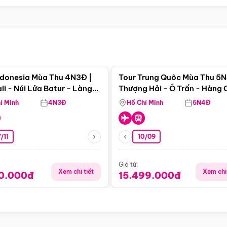
Điểm nổi bật
Điểm nổi
ndonesia Mùa Thu 4N3Đ |
Tour Trung Quôc Mùa Thu 5N
li - Núi Lửa Batur - Làng
Thượng Hải - Ô Trấn - Hàng
puran
(Tour Không Shopping)
í Minh
4N3Đ
Hồ Chí Minh
5N4Đ
/11
10/09
Giá từ:
Xem chi tiết
Xem chi 
90.000đ
15.499.000đ