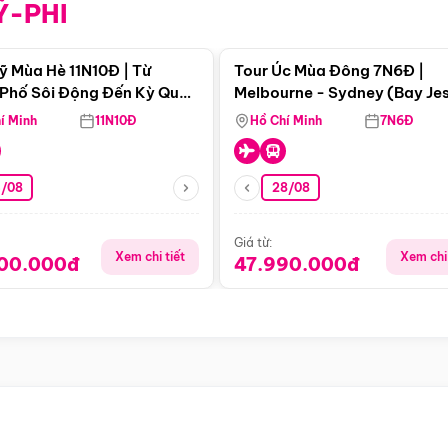
Ỹ-PHI
Điểm nổi bật
Điểm nổi
ỹ Mùa Hè 11N10Đ | Từ
Tour Úc Mùa Đông 7N6Đ |
Phố Sôi Động Đến Kỳ Quan
Melbourne - Sydney (Bay Je
Nhiên Mỹ
Airways)
í Minh
11N10Đ
Hồ Chí Minh
7N6Đ
4/08
28/08
Giá từ:
Xem chi tiết
Xem chi 
900.000đ
47.990.000đ