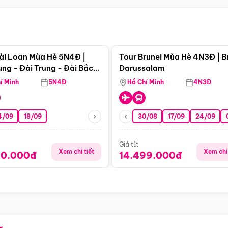
Điểm nổi bật
Điểm nổi
ài Loan Mùa Hè 5N4Đ |
Tour Brunei Mùa Hè 4N3Đ | B
ng - Đài Trung - Đài Bắc
Darussalam
j)
í Minh
5N4Đ
Hồ Chí Minh
4N3Đ
4/09
18/09
30/08
17/09
24/09
Giá từ:
Xem chi tiết
Xem chi 
90.000đ
14.499.000đ