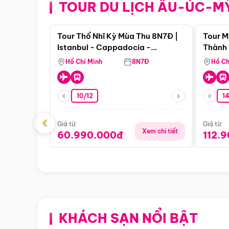
TOUR DU LỊCH ÂU-ÚC-M
Điểm nổi bật
Tour Thổ Nhĩ Kỳ Mùa Thu 8N7Đ |
Tour M
Istanbul - Cappadocia -
Thành 
Pamukkale
Thiên 
Hồ Chí Minh
8N7Đ
Hồ Ch
10/12
1
‹
Giá từ:
Giá từ:
Xem chi tiết
60.990.000đ
112.
KHÁCH SẠN NỔI BẬT