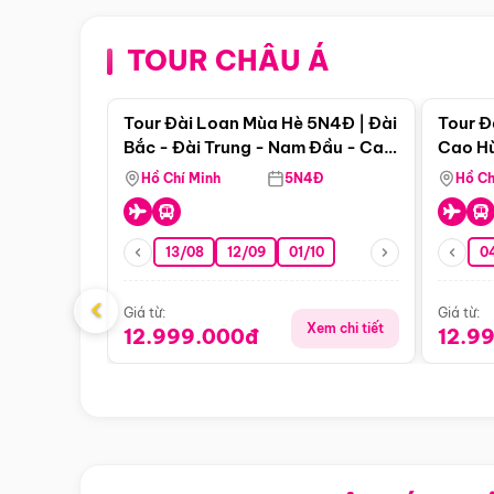
TOUR CHÂU Á
Điểm nổi bật
Tour Đài Loan Mùa Hè 5N4Đ | Đài
Tour Đ
Bắc - Đài Trung - Nam Đầu - Cao
Cao Hù
Hùng ( Bay Vn)
(Bay V
Hồ Chí Minh
5N4Đ
Hồ Ch
13/08
12/09
01/10
0
‹
Giá từ:
Giá từ:
Xem chi tiết
12.999.000đ
12.9