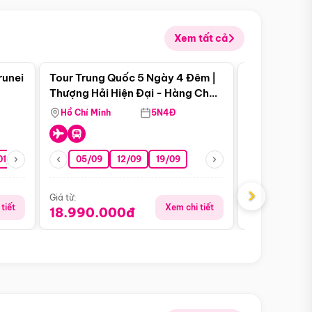
Xem tất cả
 bật
Điểm nổi bật
runei
Tour Trung Quốc 5 Ngày 4 Đêm |
Tour Trung 
Tour Hè
Thượng Hải Hiện Đại - Hàng Châu
Ân Thi - Trư
Nên Thơ - Ô Trấn Cổ Kính
Hồ Chí Minh
5N4Đ
Hồ Chí Minh
01/10
15/10
29/10
05/09
12/09
19/09
16/08
›
Giá từ:
Giá từ:
tiết
Xem chi tiết
18.990.000đ
16.990.0