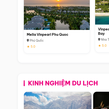
Vinpea
Bay
Melia Vinpearl Phu Quoc
Nha T
Phú Quốc
★ 5.0
★ 5.0
KINH NGHIỆM DU LỊCH