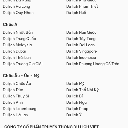
Du lịch Đà Nẵng
Du lịch Phú Quốc
Du lịch Hạ Long
Du lịch Phan Thiết
Du lịch Quy Nhơn
Du lịch Huế
Châu Á
Du lịch Nhật Bản
Du lịch Hàn Quốc
Du lịch Trung Quốc
Du lịch Tây Tạng
Du lịch Malaysia
Du lịch Đài Loan
Du lịch Dubai
Du lịch Singapore
Du lịch Thái Lan
Du lịch Indonesia
Du lịch Trương Gia Giới
Du lịch Phượng Hoàng Cổ Trấn
Châu Âu - Úc - Mỹ
Du lịch Châu Âu
Du lịch Mỹ
Du lịch Đức
Du lịch Thổ Nhĩ Kỳ
Du lịch Thụy Sĩ
Du lịch Bỉ
Du lịch Anh
Du lịch Nga
Du lịch luxembourg
Du lịch Pháp
Du lịch Hà Lan
Du lịch Ý
CÔNG TY CỔ PHẦN TRUYỀN THÔNG DU LỊCH VIỆT