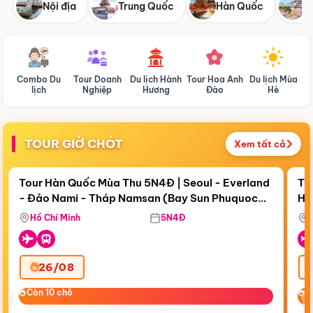
Nội địa
Trung Quốc
Hàn Quốc
N
Combo Du
Tour Doanh
Du lịch Hành
Tour Hoa Anh
Du lịch Mùa
D
lịch
Nghiệp
Hương
Đào
Hè
TOUR GIỜ CHÓT
Xem tất cả
Điểm nổi bật
Còn
18 ngày 16:11:03
Cò
Tour Hàn Quốc Mùa Thu 5N4Đ | Seoul - Everland
To
- Đảo Nami - Tháp Namsan (Bay Sun Phuquoc
Hò
Bay Sun Phuquoc Airways
Tặ
Airways)
Aq
Hồ Chí Minh
5N4Đ
26/08
‹
Còn 10 chỗ
Còn 10 chỗ
C
C