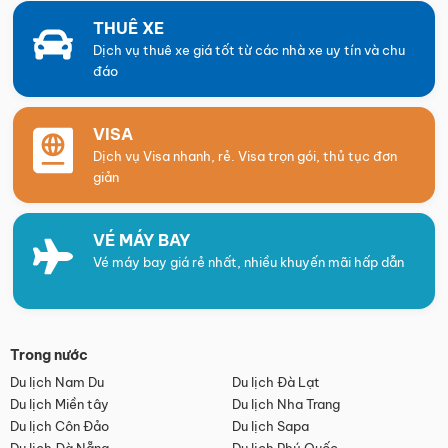
THUÊ XE
Dịch vụ thuê xe giá tốt từ các nhà xe uy tín và chu
đáo
VISA
Dịch vụ Visa nhanh, rẻ. Visa trọn gói, thủ tục đơn
giản
VÉ MÁY BAY
Vé máy bay giá rẻ nhất, nhiều khuyến mãi hấp dẫn
Trong nước
Du lịch Nam Du
Du lịch Đà Lạt
Du lịch Miền tây
Du lịch Nha Trang
Du lịch Côn Đảo
Du lịch Sapa