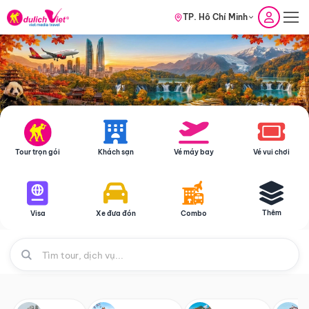
TP. Hồ Chí Minh
Tour trọn gói
Khách sạn
Vé máy bay
Vé vui chơi
Thêm
Visa
Xe đưa đón
Combo