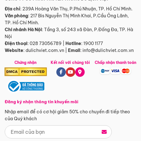
Địa chỉ
: 239A Hoàng Văn Thụ, P.Phú Nhuận, TP. Hồ Chí Minh.
Văn phòng
:
217 Bis Nguyễn Thị Minh Khai, P.Cầu Ông Lãnh,
TP. Hồ Chí Minh.
Chi nhánh Hà Nội
:
Tầng 3, số 243 xã Đàn, P.Đống Đa, TP. Hà
Nội
Điện thoại
:
028 73056789
|
Hotline
:
1900 1177
Website
:
dulichviet.com.vn
|
Email
:
info@dulichviet.com.vn
Chứng nhận
Kết nối với chúng tôi
Chấp nhận thanh toán
Đăng ký nhận thông tin khuyến mãi
Nhập email để có cơ hội giảm 50% cho chuyến đi tiếp theo
của Quý khách