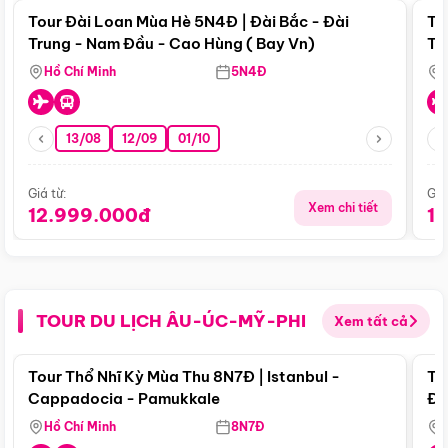
Tour Đài Loan Mùa Hè 5N4Đ | Đài Bắc - Đài
To
Trung - Nam Đầu - Cao Hùng ( Bay Vn)
Tr
Hồ Chí Minh
5N4Đ
13/08
12/09
01/10
Giá từ:
Giá
Xem chi tiết
12.999.000đ
1
TOUR DU LỊCH ÂU-ÚC-MỸ-PHI
Xem tất cả
Điểm nổi bật
Tour Thổ Nhĩ Kỳ Mùa Thu 8N7Đ | Istanbul -
To
Cappadocia - Pamukkale
Đế
Hồ Chí Minh
8N7Đ