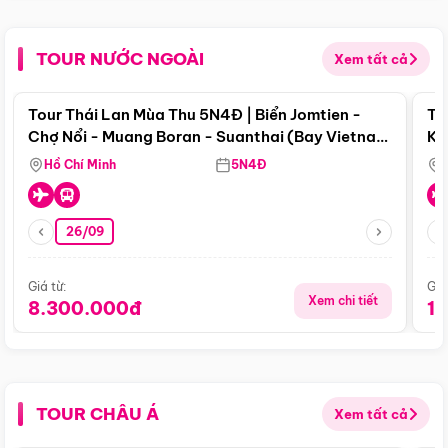
TOUR NƯỚC NGOÀI
Xem tất cả
Điểm nổi bật
Tour Thái Lan Mùa Thu 5N4Đ | Biển Jomtien -
To
Chợ Nổi - Muang Boran - Suanthai (Bay Vietnam
Ku
Airlines)
Si
Hồ Chí Minh
5N4Đ
26/09
Giá từ:
Giá
Xem chi tiết
8.300.000đ
1
TOUR CHÂU Á
Xem tất cả
Điểm nổi bật