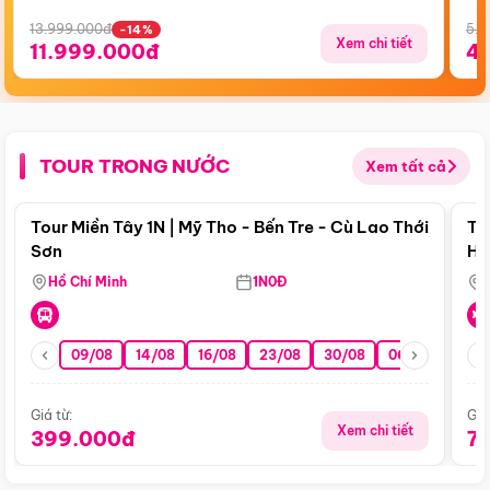
13.999.000đ
5.5
-14%
Xem chi tiết
11.999.000đ
4
TOUR TRONG NƯỚC
Xem tất cả
Điểm nổi bật
Tour Miền Tây 1N | Mỹ Tho - Bến Tre - Cù Lao Thới
To
Sơn
Hu
Hồ Chí Minh
1N0Đ
09/08
14/08
16/08
23/08
30/08
06/09
13/0
Giá từ:
Giá
Xem chi tiết
399.000đ
7