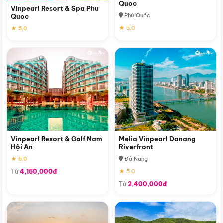
Quoc
Vinpearl Resort & Spa Phu
Phú Quốc
Quoc
★ 5.0
★ 5.0
Vinpearl Resort & Golf Nam
Melia Vinpearl Danang
Hội An
Riverfront
★ 5.0
Đà Nẵng
Từ
4,150,000đ
★ 5.0
Từ
2,400,000đ