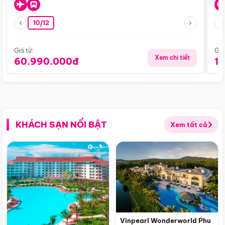
10/12
Giá từ:
Giá
Xem chi tiết
60.990.000đ
1
KHÁCH SẠN NỔI BẬT
Xem tất cả
Vinpearl Wonderworld Phu