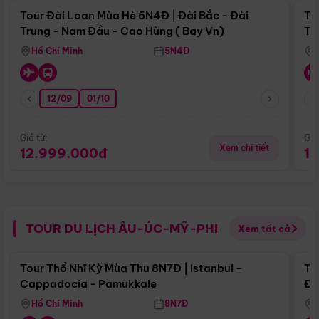
Tour Đài Loan Mùa Hè 5N4Đ | Đài Bắc - Đài
To
Trung - Nam Đầu - Cao Hùng ( Bay Vn)
Tr
Hồ Chí Minh
5N4Đ
12/09
01/10
Giá từ:
Giá
Xem chi tiết
12.999.000đ
1
TOUR DU LỊCH ÂU-ÚC-MỸ-PHI
Xem tất cả
Điểm nổi bật
Tour Thổ Nhĩ Kỳ Mùa Thu 8N7Đ | Istanbul -
To
Cappadocia - Pamukkale
Đế
Hồ Chí Minh
8N7Đ