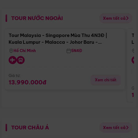
TOUR NƯỚC NGOÀI
Xem tất cả
Điểm nổi bật
Tour Malaysia - Singapore Mùa Thu 4N3Đ |
To
Kuala Lumpur - Malacca - Johor Baru -
Lử
Singapore
Hồ Chí Minh
5N4Đ
Giá từ:
Xem chi tiết
13.990.000đ
Giá
1
TOUR CHÂU Á
Xem tất cả
Điểm nổi bật