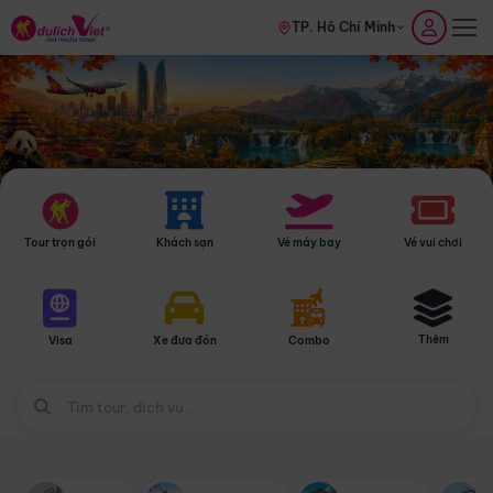
TP. Hồ Chí Minh
Tour trọn gói
Khách sạn
Vé máy bay
Vé vui chơi
Thêm
Visa
Xe đưa đón
Combo