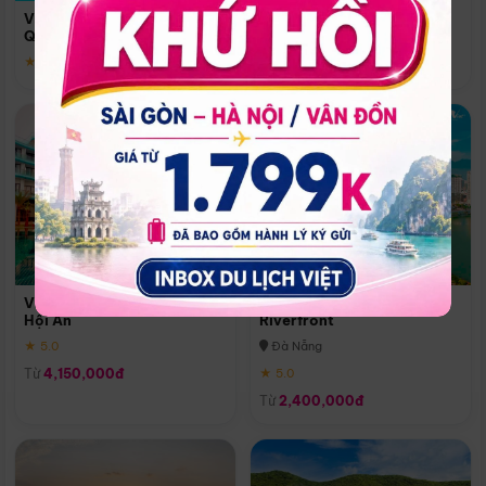
Quoc
Vinpearl Resort & Spa Phu
Phú Quốc
Quoc
★ 5.0
★ 5.0
Vinpearl Resort & Golf Nam
Melia Vinpearl Danang
Hội An
Riverfront
★ 5.0
Đà Nẵng
Từ
4,150,000đ
★ 5.0
Từ
2,400,000đ