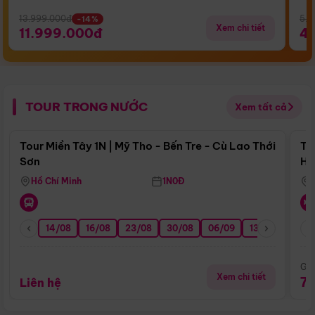
13.999.000đ
5.5
-14%
Xem chi tiết
11.999.000đ
4
TOUR TRONG NƯỚC
Xem tất cả
Điểm nổi bật
Tour Miền Tây 1N | Mỹ Tho - Bến Tre - Cù Lao Thới
To
Sơn
Hu
Hồ Chí Minh
1N0Đ
14/08
16/08
23/08
30/08
06/09
13/09
20/0
Giá
Xem chi tiết
7
Liên hệ