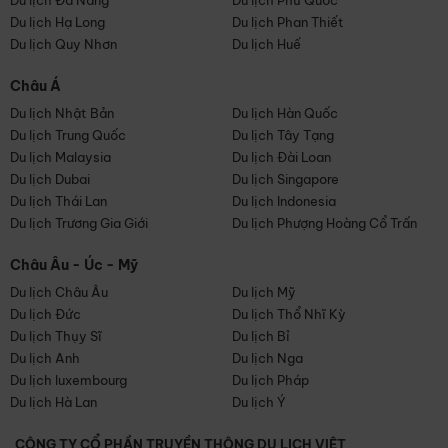
Du lịch Đà Nẵng
Du lịch Phú Quốc
Du lịch Hạ Long
Du lịch Phan Thiết
Du lịch Quy Nhơn
Du lịch Huế
Châu Á
Du lịch Nhật Bản
Du lịch Hàn Quốc
Du lịch Trung Quốc
Du lịch Tây Tạng
Du lịch Malaysia
Du lịch Đài Loan
Du lịch Dubai
Du lịch Singapore
Du lịch Thái Lan
Du lịch Indonesia
Du lịch Trương Gia Giới
Du lịch Phượng Hoàng Cổ Trấn
Châu Âu - Úc - Mỹ
Du lịch Châu Âu
Du lịch Mỹ
Du lịch Đức
Du lịch Thổ Nhĩ Kỳ
Du lịch Thụy Sĩ
Du lịch Bỉ
Du lịch Anh
Du lịch Nga
Du lịch luxembourg
Du lịch Pháp
Du lịch Hà Lan
Du lịch Ý
CÔNG TY CỔ PHẦN TRUYỀN THÔNG DU LỊCH VIỆT