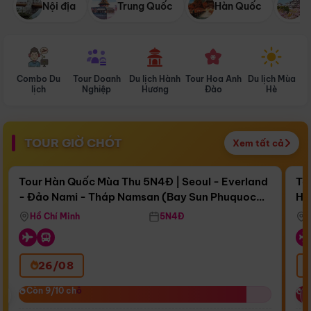
Nội địa
Trung Quốc
Hàn Quốc
N
Combo Du
Tour Doanh
Du lịch Hành
Tour Hoa Anh
Du lịch Mùa
D
lịch
Nghiệp
Hương
Đào
Hè
TOUR GIỜ CHÓT
Xem tất cả
Điểm nổi bật
Còn
17 ngày 05:01:19
Cò
Tour Hàn Quốc Mùa Thu 5N4Đ | Seoul - Everland
To
- Đảo Nami - Tháp Namsan (Bay Sun Phuquoc
Hò
Bay Sun Phuquoc Airways
Tặ
Airways)
Aq
Hồ Chí Minh
5N4Đ
26/08
‹
Còn 9/10 chỗ
Còn 9/10 chỗ
C
C