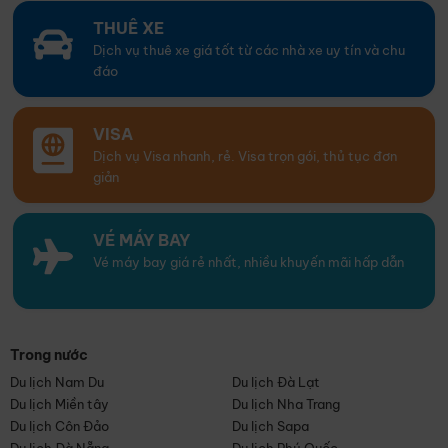
THUÊ XE
Dịch vụ thuê xe giá tốt từ các nhà xe uy tín và chu
đáo
VISA
Dịch vụ Visa nhanh, rẻ. Visa trọn gói, thủ tục đơn
giản
VÉ MÁY BAY
Vé máy bay giá rẻ nhất, nhiều khuyến mãi hấp dẫn
Trong nước
Du lịch Nam Du
Du lịch Đà Lạt
Du lịch Miền tây
Du lịch Nha Trang
Du lịch Côn Đảo
Du lịch Sapa