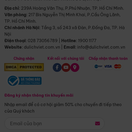
Địa chỉ
: 239A Hoàng Văn Thụ, P.Phú Nhuận, TP. Hồ Chí Minh.
Văn phòng
:
217 Bis Nguyễn Thị Minh Khai, P.Cầu Ông Lãnh,
TP. Hồ Chí Minh.
Chi nhánh Hà Nội
:
Tầng 3, số 243 xã Đàn, P.Đống Đa, TP. Hà
Nội
Điện thoại
:
028 73056789
|
Hotline
:
1900 1177
Website
:
dulichviet.com.vn
|
Email
:
info@dulichviet.com.vn
Chứng nhận
Kết nối với chúng tôi
Chấp nhận thanh toán
Đăng ký nhận thông tin khuyến mãi
Nhập email để có cơ hội giảm 50% cho chuyến đi tiếp theo
của Quý khách