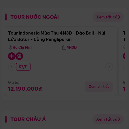
TOUR NƯỚC NGOÀI
Xem tất cả
Điểm nổi bật
Tour Indonesia Mùa Thu 4N3Đ | Đảo Bali - Núi
To
Lửa Batur - Làng Penglipuran
Tr
Hồ Chí Minh
4N3Đ
07/11
Giá từ:
Giá
Xem chi tiết
12.190.000đ
1
TOUR CHÂU Á
Xem tất cả
Điểm nổi bật