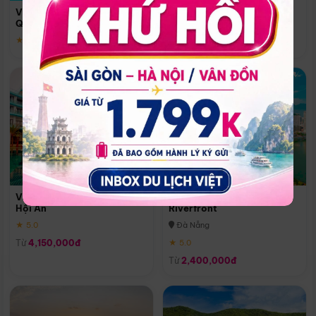
Quoc
Vinpearl Resort & Spa Phu
Phú Quốc
Quoc
★ 5.0
★ 5.0
Vinpearl Resort & Golf Nam
Melia Vinpearl Danang
Hội An
Riverfront
★ 5.0
Đà Nẵng
Từ
4,150,000đ
★ 5.0
Từ
2,400,000đ