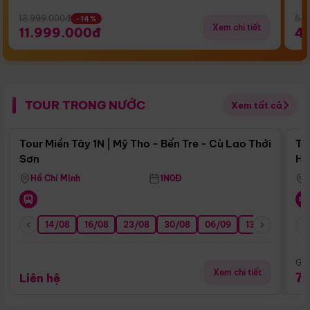
13.999.000đ
5.5
-14%
Xem chi tiết
11.999.000đ
4
TOUR TRONG NƯỚC
Xem tất cả
Điểm nổi bật
Tour Miền Tây 1N | Mỹ Tho - Bến Tre - Cù Lao Thới
To
Sơn
Hu
Hồ Chí Minh
1N0Đ
14/08
16/08
23/08
30/08
06/09
13/09
20/0
Giá
Xem chi tiết
7
Liên hệ