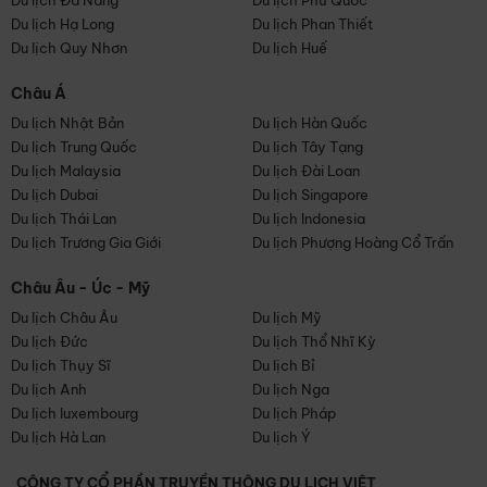
Du lịch Đà Nẵng
Du lịch Phú Quốc
Du lịch Hạ Long
Du lịch Phan Thiết
Du lịch Quy Nhơn
Du lịch Huế
Châu Á
Du lịch Nhật Bản
Du lịch Hàn Quốc
Du lịch Trung Quốc
Du lịch Tây Tạng
Du lịch Malaysia
Du lịch Đài Loan
Du lịch Dubai
Du lịch Singapore
Du lịch Thái Lan
Du lịch Indonesia
Du lịch Trương Gia Giới
Du lịch Phượng Hoàng Cổ Trấn
Châu Âu - Úc - Mỹ
Du lịch Châu Âu
Du lịch Mỹ
Du lịch Đức
Du lịch Thổ Nhĩ Kỳ
Du lịch Thụy Sĩ
Du lịch Bỉ
Du lịch Anh
Du lịch Nga
Du lịch luxembourg
Du lịch Pháp
Du lịch Hà Lan
Du lịch Ý
CÔNG TY CỔ PHẦN TRUYỀN THÔNG DU LỊCH VIỆT