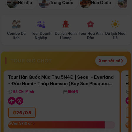
Nội địa
Trung Quốc
Hàn Quốc
N
Combo Du
Tour Doanh
Du lịch Hành
Tour Hoa Anh
Du lịch Mùa
D
lịch
Nghiệp
Hương
Đào
Hè
TOUR GIỜ CHÓT
Xem tất cả
Điểm nổi bật
Còn
16 ngày 19:27:54
Cò
Tour Hàn Quốc Mùa Thu 5N4Đ | Seoul - Everland
To
- Đảo Nami - Tháp Namsan (Bay Sun Phuquoc
Hò
Bay Sun Phuquoc Airways
Tặ
Airways)
Aq
Hồ Chí Minh
5N4Đ
26/08
‹
Còn 9/10 chỗ
Còn 9/10 chỗ
C
C