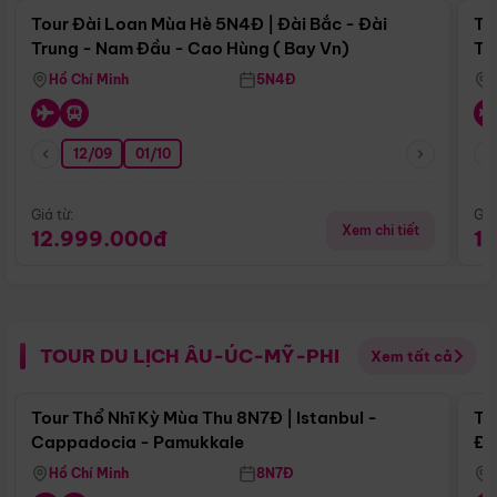
Tour Đài Loan Mùa Hè 5N4Đ | Đài Bắc - Đài
To
Trung - Nam Đầu - Cao Hùng ( Bay Vn)
Tr
Hồ Chí Minh
5N4Đ
12/09
01/10
Giá từ:
Giá
Xem chi tiết
12.999.000đ
1
TOUR DU LỊCH ÂU-ÚC-MỸ-PHI
Xem tất cả
Điểm nổi bật
Tour Thổ Nhĩ Kỳ Mùa Thu 8N7Đ | Istanbul -
To
Cappadocia - Pamukkale
Đế
Hồ Chí Minh
8N7Đ