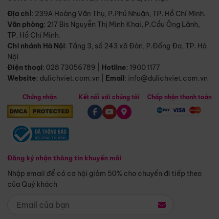
Địa chỉ
: 239A Hoàng Văn Thụ, P.Phú Nhuận, TP. Hồ Chí Minh.
Văn phòng
:
217 Bis Nguyễn Thị Minh Khai, P.Cầu Ông Lãnh,
TP. Hồ Chí Minh.
Chi nhánh Hà Nội
:
Tầng 3, số 243 xã Đàn, P.Đống Đa, TP. Hà
Nội
Điện thoại
:
028 73056789
|
Hotline
:
1900 1177
Website
:
dulichviet.com.vn
|
Email
:
info@dulichviet.com.vn
Chứng nhận
Kết nối với chúng tôi
Chấp nhận thanh toán
Đăng ký nhận thông tin khuyến mãi
Nhập email để có cơ hội giảm 50% cho chuyến đi tiếp theo
của Quý khách