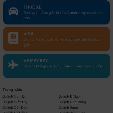
THUÊ XE
Dịch vụ thuê xe giá tốt từ các nhà xe uy tín và chu
đáo
VISA
Dịch vụ Visa nhanh, rẻ. Visa trọn gói, thủ tục đơn
giản
VÉ MÁY BAY
Vé máy bay giá rẻ nhất, nhiều khuyến mãi hấp dẫn
Trong nước
Du lịch Nam Du
Du lịch Đà Lạt
Du lịch Miền tây
Du lịch Nha Trang
Du lịch Côn Đảo
Du lịch Sapa