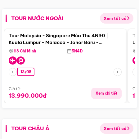
TOUR NƯỚC NGOÀI
Xem tất cả
Điểm nổi bật
Tour Malaysia - Singapore Mùa Thu 4N3Đ |
To
Kuala Lumpur - Malacca - Johor Baru -
Lử
Singapore
Hồ Chí Minh
5N4Đ
13/08
Giá từ:
Giá
Xem chi tiết
13.990.000đ
1
TOUR CHÂU Á
Xem tất cả
Điểm nổi bật