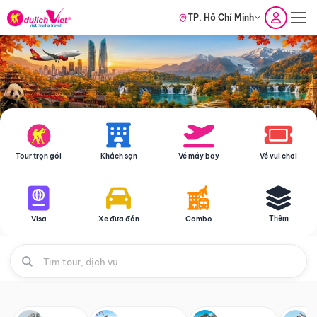
TP. Hồ Chí Minh
Tour trọn gói
Khách sạn
Vé máy bay
Vé vui chơi
Thêm
Visa
Xe đưa đón
Combo