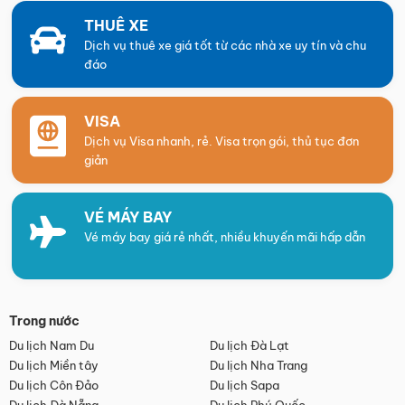
THUÊ XE
Dịch vụ thuê xe giá tốt từ các nhà xe uy tín và chu
đáo
VISA
Dịch vụ Visa nhanh, rẻ. Visa trọn gói, thủ tục đơn
giản
VÉ MÁY BAY
Vé máy bay giá rẻ nhất, nhiều khuyến mãi hấp dẫn
Trong nước
Du lịch Nam Du
Du lịch Đà Lạt
Du lịch Miền tây
Du lịch Nha Trang
Du lịch Côn Đảo
Du lịch Sapa