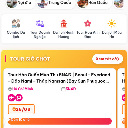
Nội địa
Trung Quốc
Hàn Quốc
N
Combo Du
Tour Doanh
Du lịch Hành
Tour Hoa Anh
Du lịch Mùa
D
lịch
Nghiệp
Hương
Đào
Hè
TOUR GIỜ CHÓT
Xem tất cả
Điểm nổi bật
Còn
18 ngày 02:25:41
Cò
Tour Hàn Quốc Mùa Thu 5N4Đ | Seoul - Everland
To
- Đảo Nami - Tháp Namsan (Bay Sun Phuquoc
Hò
Bay Sun Phuquoc Airways
Tặ
Airways)
Aq
Hồ Chí Minh
5N4Đ
26/08
‹
Còn 10 chỗ
Còn 10 chỗ
C
C