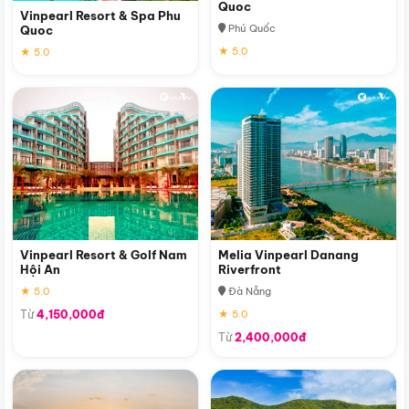
Quoc
Vinpearl Resort & Spa Phu
Phú Quốc
Quoc
★ 5.0
★ 5.0
Vinpearl Resort & Golf Nam
Melia Vinpearl Danang
Hội An
Riverfront
★ 5.0
Đà Nẵng
Từ
4,150,000đ
★ 5.0
Từ
2,400,000đ