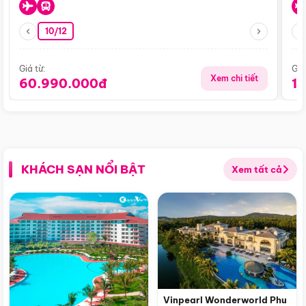
10/12
Giá từ:
Giá
Xem chi tiết
60.990.000đ
1
KHÁCH SẠN NỔI BẬT
Xem tất cả
Vinpearl Wonderworld Phu