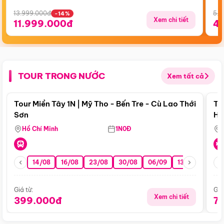
13.999.000đ
5.5
-14%
Xem chi tiết
11.999.000đ
4
TOUR TRONG NƯỚC
Xem tất cả
Điểm nổi bật
Tour Miền Tây 1N | Mỹ Tho - Bến Tre - Cù Lao Thới
To
Sơn
Hu
Hồ Chí Minh
1N0Đ
14/08
16/08
23/08
30/08
06/09
13/09
20/0
Giá từ:
Giá
Xem chi tiết
399.000đ
7