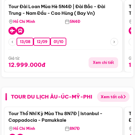
Tour Đài Loan Mùa Hè 5N4Đ | Đài Bắc - Đài
To
Trung - Nam Đầu - Cao Hùng ( Bay Vn)
Tr
Hồ Chí Minh
5N4Đ
13/08
12/09
01/10
Giá từ:
Giá
Xem chi tiết
12.999.000đ
1
TOUR DU LỊCH ÂU-ÚC-MỸ-PHI
Xem tất cả
Điểm nổi bật
Tour Thổ Nhĩ Kỳ Mùa Thu 8N7Đ | Istanbul -
To
Cappadocia - Pamukkale
Đế
Hồ Chí Minh
8N7Đ