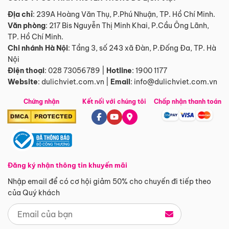
Địa chỉ
: 239A Hoàng Văn Thụ, P.Phú Nhuận, TP. Hồ Chí Minh.
Văn phòng
:
217 Bis Nguyễn Thị Minh Khai, P.Cầu Ông Lãnh,
TP. Hồ Chí Minh.
Chi nhánh Hà Nội
:
Tầng 3, số 243 xã Đàn, P.Đống Đa, TP. Hà
Nội
Điện thoại
:
028 73056789
|
Hotline
:
1900 1177
Website
:
dulichviet.com.vn
|
Email
:
info@dulichviet.com.vn
Chứng nhận
Kết nối với chúng tôi
Chấp nhận thanh toán
Đăng ký nhận thông tin khuyến mãi
Nhập email để có cơ hội giảm 50% cho chuyến đi tiếp theo
của Quý khách