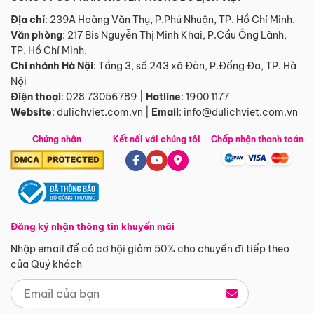
Địa chỉ
: 239A Hoàng Văn Thụ, P.Phú Nhuận, TP. Hồ Chí Minh.
Văn phòng
:
217 Bis Nguyễn Thị Minh Khai, P.Cầu Ông Lãnh,
TP. Hồ Chí Minh.
Chi nhánh Hà Nội
:
Tầng 3, số 243 xã Đàn, P.Đống Đa, TP. Hà
Nội
Điện thoại
:
028 73056789
|
Hotline
:
1900 1177
Website
:
dulichviet.com.vn
|
Email
:
info@dulichviet.com.vn
Chứng nhận
Kết nối với chúng tôi
Chấp nhận thanh toán
Đăng ký nhận thông tin khuyến mãi
Nhập email để có cơ hội giảm 50% cho chuyến đi tiếp theo
của Quý khách