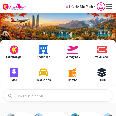
TP. Hồ Chí Minh
Tour trọn gói
Khách sạn
Vé máy bay
Vé vui chơi
Thêm
Visa
Xe đưa đón
Combo