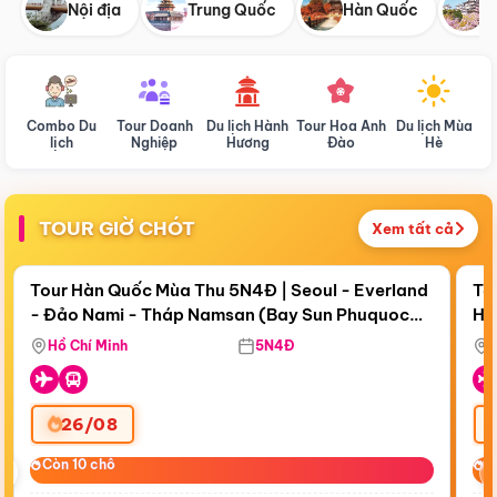
Nội địa
Trung Quốc
Hàn Quốc
N
Combo Du
Tour Doanh
Du lịch Hành
Tour Hoa Anh
Du lịch Mùa
D
lịch
Nghiệp
Hương
Đào
Hè
TOUR GIỜ CHÓT
Xem tất cả
Điểm nổi bật
Còn
18 ngày 08:19:13
Cò
Tour Hàn Quốc Mùa Thu 5N4Đ | Seoul - Everland
To
- Đảo Nami - Tháp Namsan (Bay Sun Phuquoc
Hò
Bay Sun Phuquoc Airways
Tặ
Airways)
Aq
Hồ Chí Minh
5N4Đ
26/08
‹
Còn 10 chỗ
Còn 10 chỗ
C
C