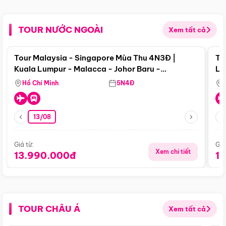
TOUR NƯỚC NGOÀI
Xem tất cả
Điểm nổi bật
Tour Malaysia - Singapore Mùa Thu 4N3Đ |
To
Kuala Lumpur - Malacca - Johor Baru -
Lử
Singapore
Hồ Chí Minh
5N4Đ
13/08
Giá từ:
Giá
Xem chi tiết
13.990.000đ
1
TOUR CHÂU Á
Xem tất cả
Điểm nổi bật