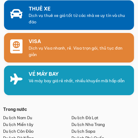
THUÊ XE
Dịch vụ thuê xe giá tốt từ các nhà xe uy tín và chu
đáo
VISA
Dịch vụ Visa nhanh, rẻ. Visa trọn gói, thủ tục đơn
giản
VÉ MÁY BAY
Vé máy bay giá rẻ nhất, nhiều khuyến mãi hấp dẫn
Trong nước
Du lịch Nam Du
Du lịch Đà Lạt
Du lịch Miền tây
Du lịch Nha Trang
Du lịch Côn Đảo
Du lịch Sapa