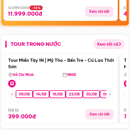
13.999.000đ
5.5
-14%
Xem chi tiết
11.999.000đ
4
TOUR TRONG NƯỚC
Xem tất cả
Điểm nổi bật
Tour Miền Tây 1N | Mỹ Tho - Bến Tre - Cù Lao Thới
To
Sơn
Hu
Hồ Chí Minh
1N0Đ
09/08
14/08
16/08
23/08
30/08
06/09
13/0
Giá từ:
Giá
Xem chi tiết
399.000đ
7