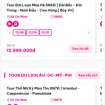
Tour Đài Loan Mùa Hè 5N4Đ | Đài Bắc - Đài
To
Trung - Nam Đầu - Cao Hùng ( Bay Vn)
Tr
Hồ Chí Minh
5N4Đ
13/08
12/09
01/10
Giá từ:
Giá
Xem chi tiết
12.999.000đ
1
TOUR DU LỊCH ÂU-ÚC-MỸ-PHI
Xem tất cả
Điểm nổi bật
Tour Thổ Nhĩ Kỳ Mùa Thu 8N7Đ | Istanbul -
To
Cappadocia - Pamukkale
Đế
Hồ Chí Minh
8N7Đ