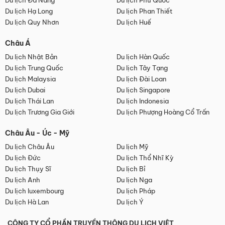
Du lịch Đà Nẵng
Du lịch Phú Quốc
Du lịch Hạ Long
Du lịch Phan Thiết
Du lịch Quy Nhơn
Du lịch Huế
Châu Á
Du lịch Nhật Bản
Du lịch Hàn Quốc
Du lịch Trung Quốc
Du lịch Tây Tạng
Du lịch Malaysia
Du lịch Đài Loan
Du lịch Dubai
Du lịch Singapore
Du lịch Thái Lan
Du lịch Indonesia
Du lịch Trương Gia Giới
Du lịch Phượng Hoàng Cổ Trấn
Châu Âu - Úc - Mỹ
Du lịch Châu Âu
Du lịch Mỹ
Du lịch Đức
Du lịch Thổ Nhĩ Kỳ
Du lịch Thụy Sĩ
Du lịch Bỉ
Du lịch Anh
Du lịch Nga
Du lịch luxembourg
Du lịch Pháp
Du lịch Hà Lan
Du lịch Ý
CÔNG TY CỔ PHẦN TRUYỀN THÔNG DU LỊCH VIỆT