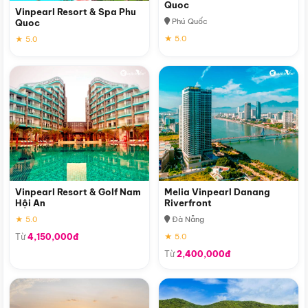
Quoc
Vinpearl Resort & Spa Phu
Phú Quốc
Quoc
★ 5.0
★ 5.0
Vinpearl Resort & Golf Nam
Melia Vinpearl Danang
Hội An
Riverfront
★ 5.0
Đà Nẵng
Từ
4,150,000đ
★ 5.0
Từ
2,400,000đ