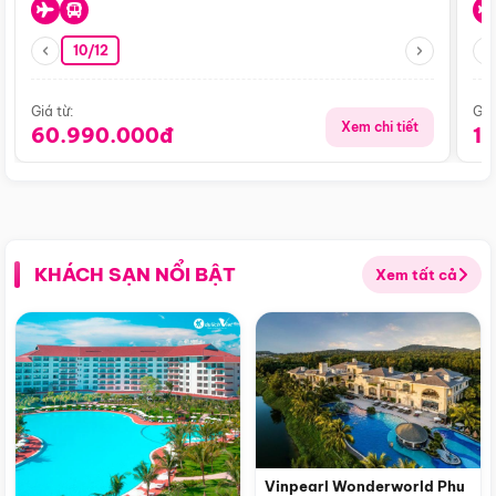
10/12
Giá từ:
Giá
Xem chi tiết
60.990.000đ
1
KHÁCH SẠN NỔI BẬT
Xem tất cả
Vinpearl Wonderworld Phu