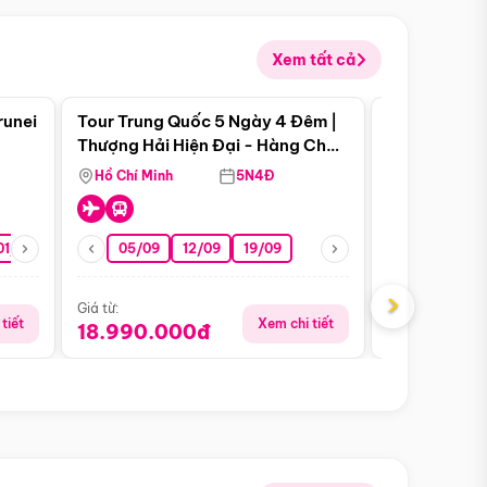
Xem tất cả
 bật
Điểm nổi bật
runei
Tour Trung Quốc 5 Ngày 4 Đêm |
Tour Trung 
Tour Hè
Thượng Hải Hiện Đại - Hàng Châu
Ân Thi - Trư
Nên Thơ - Ô Trấn Cổ Kính
Hồ Chí Minh
5N4Đ
Hồ Chí Minh
01/10
15/10
29/10
05/09
12/09
19/09
16/08
›
Giá từ:
Giá từ:
tiết
Xem chi tiết
18.990.000đ
16.990.0