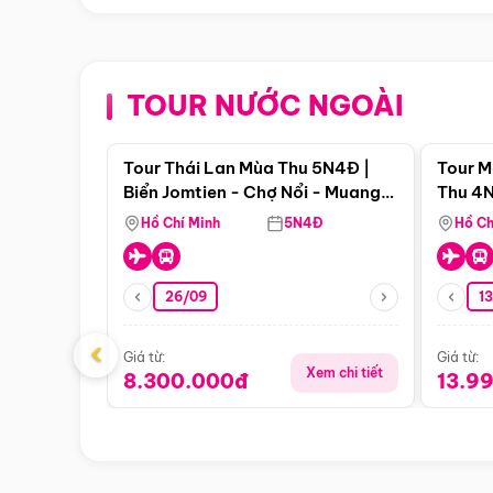
TOUR NƯỚC NGOÀI
Điểm nổi bật
Tour Thái Lan Mùa Thu 5N4Đ |
Tour M
Biển Jomtien - Chợ Nổi - Muang
Thu 4N
Boran - Suanthai (Bay Vietnam
Malacc
Hồ Chí Minh
5N4Đ
Hồ Ch
Airlines)
Singa
26/09
1
‹
Giá từ:
Giá từ:
Xem chi tiết
8.300.000đ
13.9