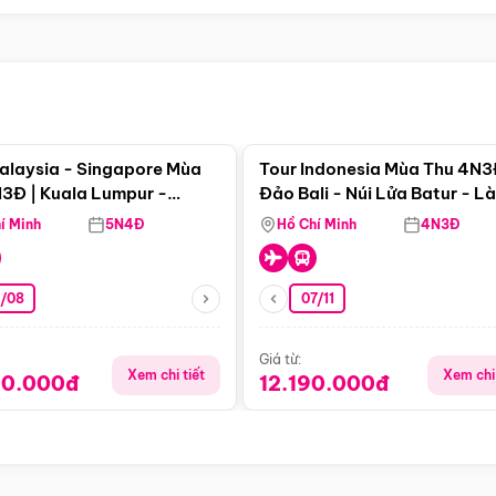
Điểm nổi bật
Điểm nổi
alaysia - Singapore Mùa
Tour Indonesia Mùa Thu 4N3
3Đ | Kuala Lumpur -
Đảo Bali - Núi Lửa Batur - L
a - Johor Baru -
Penglipuran
í Minh
5N4Đ
Hồ Chí Minh
4N3Đ
pore
3/08
07/11
Giá từ:
Xem chi tiết
Xem chi 
90.000đ
12.190.000đ