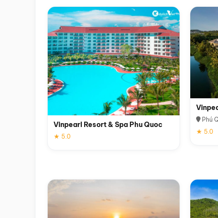
Vinpe
Phú 
Vinpearl Resort & Spa Phu Quoc
★ 5.0
★ 5.0