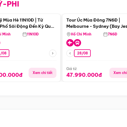
Ỹ-PHI
Điểm nổi bật
Điểm nổi
ỹ Mùa Hè 11N10Đ | Từ
Tour Úc Mùa Đông 7N6Đ |
Phố Sôi Động Đến Kỳ Quan
Melbourne - Sydney (Bay Je
Nhiên Mỹ
Airways)
í Minh
11N10Đ
Hồ Chí Minh
7N6Đ
4/08
28/08
Giá từ:
Xem chi tiết
Xem chi 
900.000đ
47.990.000đ