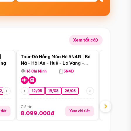
Xem tất cả
 bật
Điểm nổi bật
|
Tour Đà Nẵng Mùa Hè 5N4Đ | Bà
Tour Đà Nẵn
ong
Nà - Hội An - Huế - La Vang -
Nà - Hội An
Động Thiên Đường
Nha
Hồ Chí Minh
5N4Đ
Hồ Chí Minh
2/08
26/08
05/09
12/08
19/08
09/09
26/08
12/09
13/08
›
Giá từ:
Giá từ:
tiết
Xem chi tiết
8.099.000đ
6.899.00