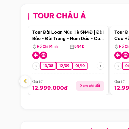
TOUR CHÂU Á
Điểm nổi bật
Tour Đài Loan Mùa Hè 5N4Đ | Đài
Tour Đ
Bắc - Đài Trung - Nam Đầu - Cao
Cao Hù
Hùng ( Bay Vn)
(Bay V
Hồ Chí Minh
5N4Đ
Hồ Ch
13/08
12/09
01/10
0
‹
Giá từ:
Giá từ:
Xem chi tiết
12.999.000đ
12.9