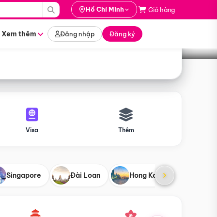
i hành
Hồ Chí Minh
Giỏ hàng
Tìm tour
tháng nào
Xem thêm
Đăng nhập
Đăng ký
Visa
Thêm
Singapore
Đài Loan
Hong Kong
Mỹ