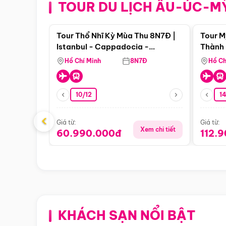
TOUR DU LỊCH ÂU-ÚC-M
Điểm nổi bật
Tour Thổ Nhĩ Kỳ Mùa Thu 8N7Đ |
Tour M
Istanbul - Cappadocia -
Thành 
Pamukkale
Thiên 
Hồ Chí Minh
8N7Đ
Hồ Ch
10/12
1
‹
Giá từ:
Giá từ:
Xem chi tiết
60.990.000đ
112.
KHÁCH SẠN NỔI BẬT