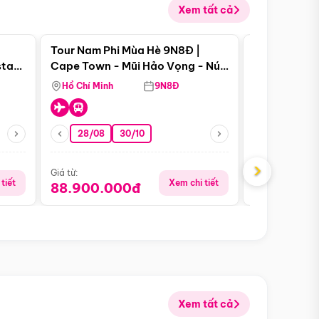
Xem tất cả
 bật
Điểm nổi bật
Tour Nam Phi Mùa Hè 9N8Đ |
Tour Mỹ Mùa
star
Cape Town - Mũi Hảo Vọng - Núi
Hoa Kỳ - Me
Bàn - Johannesburg - Pretoria -
Hồ Chí Minh
9N8Đ
Hồ Chí Minh
Safari - Lodge
28/08
30/10
29/08
›
Giá từ:
Giá từ:
tiết
Xem chi tiết
88.900.000đ
59.900.
Xem tất cả