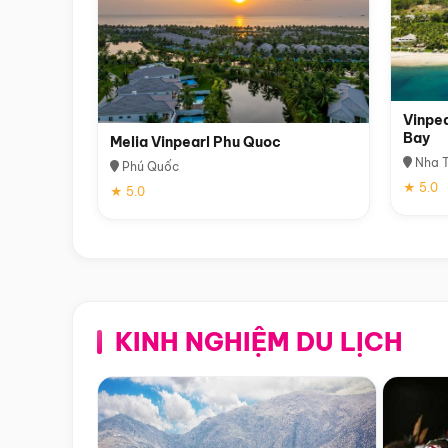
Vinpea
Bay
Melia Vinpearl Phu Quoc
Nha T
Phú Quốc
★ 5.0
★ 5.0
KINH NGHIỆM DU LỊCH