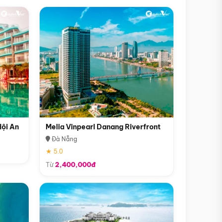
Hội An
Melia Vinpearl Danang Riverfront
Đà Nẵng
★ 5.0
Từ
2,400,000đ