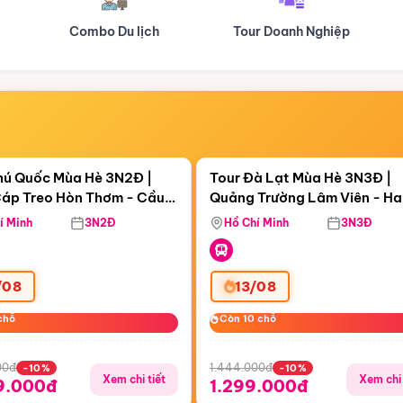
Tour Doanh Nghiệp
Du lịch Hành Hương
Điểm nổi bật
Điểm nổi
ngày 15:54:58
Còn
05 ngày 15:54:58
hú Quốc Mùa Hè 3N2Đ |
Tour Đà Lạt Mùa Hè 3N3Đ |
áp Treo Hòn Thơm - Cầu
Quảng Trường Lâm Viên - H
áp Treo Hòn Thơm
Công Viên Nước Aquatopia
Hill - Puppy Farm
í Minh
3N2Đ
Hồ Chí Minh
3N3Đ
/08
13/08
chỗ
chỗ
Còn 10 chỗ
Còn 10 chỗ
00đ
1.444.000đ
-10%
-10%
Xem chi tiết
Xem chi 
9.000đ
1.299.000đ