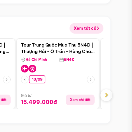
Xem tất cả
 bật
Điểm nổi bật
Đ |
Tour Trung Quôc Mùa Thu 5N4Đ |
Tour Trung
àng
Thượng Hải - Ô Trấn - Hàng Châu
| Thành Đô 
(Tour Không Shopping)
Viên Gấu Tr
Hồ Chí Minh
5N4Đ
Hồ Chí Minh
10/09
21/08
›
Giá từ:
Giá từ:
tiết
Xem chi tiết
15.499.000đ
16.999.0