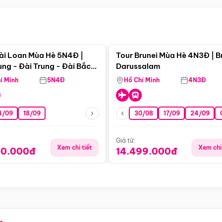
Điểm nổi bật
Điểm nổi
ài Loan Mùa Hè 5N4Đ |
Tour Brunei Mùa Hè 4N3Đ | B
ng - Đài Trung - Đài Bắc
Darussalam
j)
í Minh
5N4Đ
Hồ Chí Minh
4N3Đ
4/09
18/09
30/08
17/09
24/09
Giá từ:
Xem chi tiết
Xem chi 
90.000đ
14.499.000đ