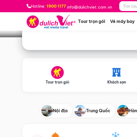
Bạn muốn đi đâu?
*
Hotline:
1900 1177
info@dulichviet.com.vn
Tour trọn gói
Vé máy bay
Tour trọn gói
Khách sạn
Nội địa
Trung Quốc
Hàn