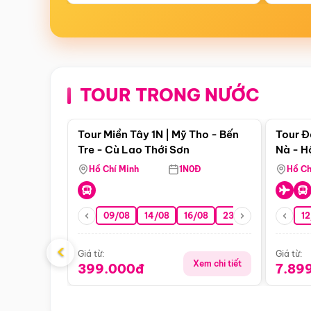
TOUR TRONG NƯỚC
Điểm nổi bật
Tour Miền Tây 1N | Mỹ Tho - Bến
Tour Đ
Tre - Cù Lao Thới Sơn
Nà - H
Nha
Hồ Chí Minh
1N0Đ
Hồ Ch
09/08
14/08
16/08
23/08
30/08
12
0
‹
Giá từ:
Giá từ:
Xem chi tiết
399.000đ
7.89