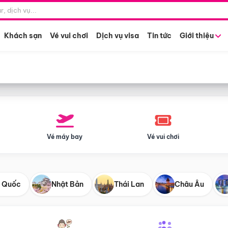
Điểm khởi hành
Tháng khở
Hồ Chí Minh
Bất kỳ 
Khách sạn
Vé vui chơi
Dịch vụ visa
Tin tức
Giới thiệu
Vé máy bay
Vé vui chơi
 Quốc
Nhật Bản
Thái Lan
Châu Âu