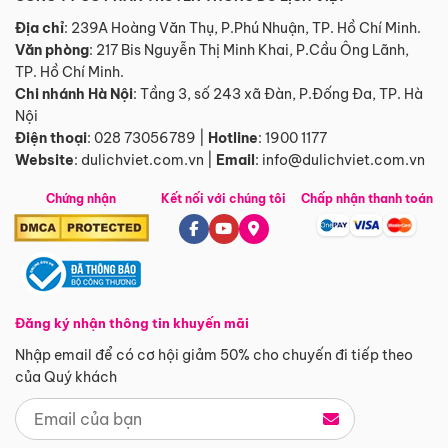
Địa chỉ
: 239A Hoàng Văn Thụ, P.Phú Nhuận, TP. Hồ Chí Minh.
Văn phòng
:
217 Bis Nguyễn Thị Minh Khai, P.Cầu Ông Lãnh,
TP. Hồ Chí Minh.
Chi nhánh Hà Nội
:
Tầng 3, số 243 xã Đàn, P.Đống Đa, TP. Hà
Nội
Điện thoại
:
028 73056789
|
Hotline
:
1900 1177
Website
:
dulichviet.com.vn
|
Email
:
info@dulichviet.com.vn
Chứng nhận
Kết nối với chúng tôi
Chấp nhận thanh toán
Đăng ký nhận thông tin khuyến mãi
Nhập email để có cơ hội giảm 50% cho chuyến đi tiếp theo
của Quý khách