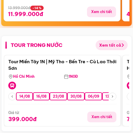
13.999.000đ
-14%
Xem chi tiết
11.999.000đ
4
TOUR TRONG NƯỚC
Xem tất cả
Điểm nổi bật
Tour Miền Tây 1N | Mỹ Tho - Bến Tre - Cù Lao Thới
To
Sơn
Hu
Hồ Chí Minh
1N0Đ
14/08
16/08
23/08
30/08
06/09
13/09
20/0
Giá từ:
Giá
Xem chi tiết
399.000đ
7