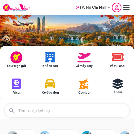
TP. Hồ Chí Minh
Tour trọn gói
Khách sạn
Vé máy bay
Vé vui chơi
Thêm
Visa
Xe đưa đón
Combo