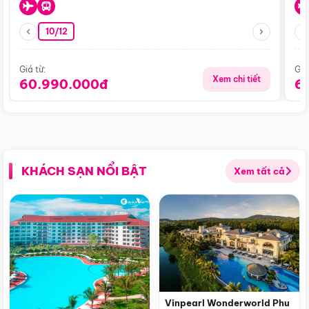
10/12
Giá từ:
Giá
Xem chi tiết
60.990.000đ
6
KHÁCH SẠN NỔI BẬT
Xem tất cả
Vinpearl Wonderworld Phu