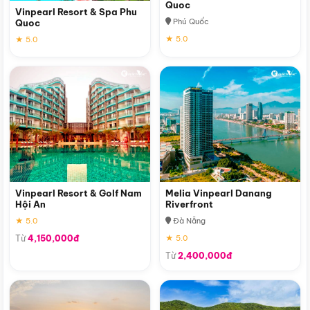
Quoc
Vinpearl Resort & Spa Phu
Phú Quốc
Quoc
★ 5.0
★ 5.0
Vinpearl Resort & Golf Nam
Melia Vinpearl Danang
Hội An
Riverfront
★ 5.0
Đà Nẵng
Từ
4,150,000đ
★ 5.0
Từ
2,400,000đ