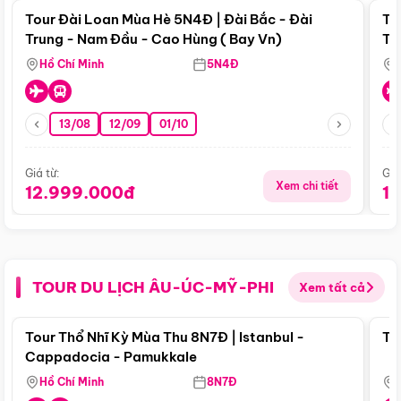
Tour Đài Loan Mùa Hè 5N4Đ | Đài Bắc - Đài
To
Trung - Nam Đầu - Cao Hùng ( Bay Vn)
Tr
Hồ Chí Minh
5N4Đ
13/08
12/09
01/10
Giá từ:
Giá
Xem chi tiết
12.999.000đ
1
TOUR DU LỊCH ÂU-ÚC-MỸ-PHI
Xem tất cả
Điểm nổi bật
Tour Thổ Nhĩ Kỳ Mùa Thu 8N7Đ | Istanbul -
To
Cappadocia - Pamukkale
Hồ Chí Minh
8N7Đ