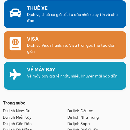
THUÊ XE
Dịch vụ thuê xe giá tốt từ các nhà xe uy tín và chu
đáo
VISA
Dịch vụ Visa nhanh, rẻ. Visa trọn gói, thủ tục đơn
giản
VÉ MÁY BAY
Vé máy bay giá rẻ nhất, nhiều khuyến mãi hấp dẫn
Trong nước
Du lịch Nam Du
Du lịch Đà Lạt
Du lịch Miền tây
Du lịch Nha Trang
Du lịch Côn Đảo
Du lịch Sapa