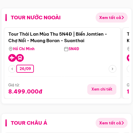
TOUR NƯỚC NGOÀI
Xem tất cả
Điểm nổi bật
Tour Thái Lan Mùa Thu 5N4Đ | Biển Jomtien -
To
Chợ Nổi - Muang Boran - Suanthai
Ku
Si
Hồ Chí Minh
5N4Đ
26/09
Giá từ:
Giá
Xem chi tiết
8.499.000đ
1
TOUR CHÂU Á
Xem tất cả
Điểm nổi bật