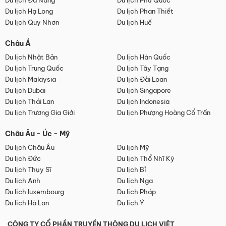
Du lịch Đà Nẵng
Du lịch Phú Quốc
Du lịch Hạ Long
Du lịch Phan Thiết
Du lịch Quy Nhơn
Du lịch Huế
Châu Á
Du lịch Nhật Bản
Du lịch Hàn Quốc
Du lịch Trung Quốc
Du lịch Tây Tạng
Du lịch Malaysia
Du lịch Đài Loan
Du lịch Dubai
Du lịch Singapore
Du lịch Thái Lan
Du lịch Indonesia
Du lịch Trương Gia Giới
Du lịch Phượng Hoàng Cổ Trấn
Châu Âu - Úc - Mỹ
Du lịch Châu Âu
Du lịch Mỹ
Du lịch Đức
Du lịch Thổ Nhĩ Kỳ
Du lịch Thụy Sĩ
Du lịch Bỉ
Du lịch Anh
Du lịch Nga
Du lịch luxembourg
Du lịch Pháp
Du lịch Hà Lan
Du lịch Ý
CÔNG TY CỔ PHẦN TRUYỀN THÔNG DU LỊCH VIỆT