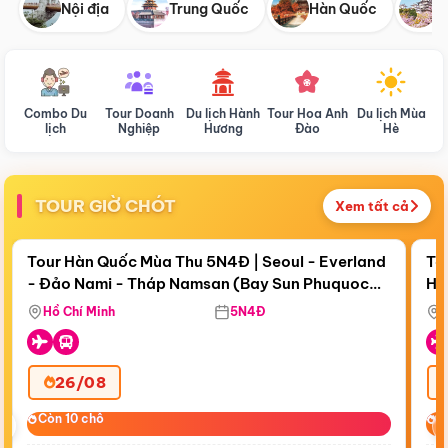
Nội địa
Trung Quốc
Hàn Quốc
N
Combo Du
Tour Doanh
Du lịch Hành
Tour Hoa Anh
Du lịch Mùa
D
lịch
Nghiệp
Hương
Đào
Hè
TOUR GIỜ CHÓT
Xem tất cả
Điểm nổi bật
Còn
19 ngày 02:28:41
Cò
Tour Hàn Quốc Mùa Thu 5N4Đ | Seoul - Everland
To
- Đảo Nami - Tháp Namsan (Bay Sun Phuquoc
Hò
Tặ
Airways)
Aq
Hồ Chí Minh
5N4Đ
26/08
‹
Còn 10 chỗ
Còn 10 chỗ
C
C