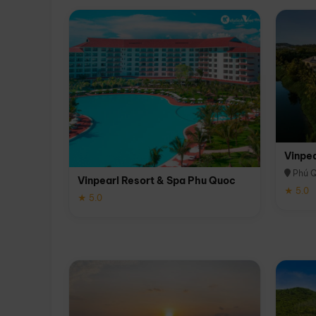
Vinpe
Phú 
Vinpearl Resort & Spa Phu Quoc
★ 5.0
★ 5.0