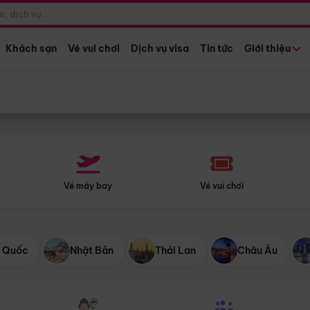
Điểm khởi hành
Tháng khở
Hồ Chí Minh
Bất kỳ 
Khách sạn
Vé vui chơi
Dịch vụ visa
Tin tức
Giới thiệu
Vé máy bay
Vé vui chơi
 Quốc
Nhật Bản
Thái Lan
Châu Âu