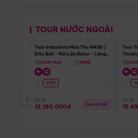
TOUR NƯỚC NGOÀI
Điểm nổi bật
Tour Indonesia Mùa Thu 4N3Đ |
Tour T
Đảo Bali - Núi Lửa Batur - Làng
Thượng
Penglipuran
(Tour 
Hồ Chí Minh
4N3Đ
Hồ Ch
07/11
1
‹
Giá từ:
Giá từ:
Xem chi tiết
12.190.000đ
15.4