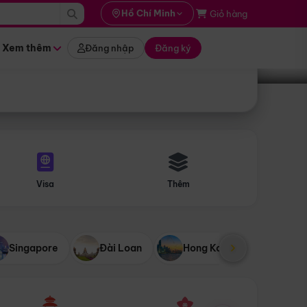
i hành
Hồ Chí Minh
Giỏ hàng
Tìm tour
tháng nào
Xem thêm
Đăng nhập
Đăng ký
Visa
Thêm
Singapore
Đài Loan
Hong Kong
Mỹ