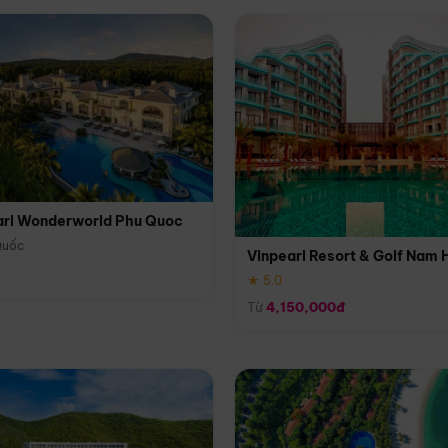
arl Wonderworld Phu Quoc
Quốc
Vinpearl Resort & Golf Nam 
★ 5.0
Từ
4,150,000đ