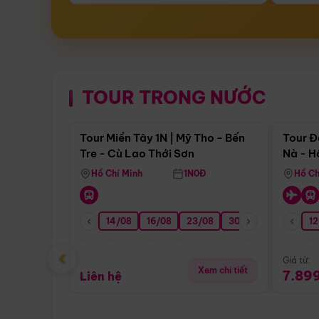
TOUR TRONG NƯỚC
Điểm nổi bật
Tour Miền Tây 1N | Mỹ Tho - Bến
Tour Đ
Tre - Cù Lao Thới Sơn
Nà - H
Nha
Hồ Chí Minh
1N0Đ
Hồ Ch
14/08
16/08
23/08
30/08
06/09
12
1
‹
Giá từ:
Xem chi tiết
7.89
Liên hệ