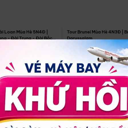
Điểm nổi bật
Điểm nổi
ài Loan Mùa Hè 5N4Đ |
Tour Brunei Mùa Hè 4N3Đ | B
ng - Đài Trung - Đài Bắc
Darussalam
j)
í Minh
5N4Đ
Hồ Chí Minh
4N3Đ
4/09
18/09
30/08
17/09
24/09
Giá từ:
Xem chi tiết
Xem chi 
90.000đ
14.499.000đ