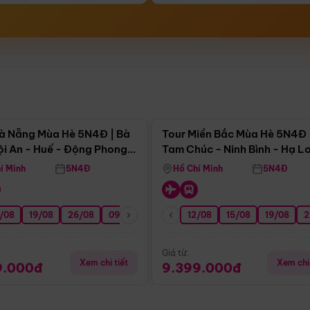
Điểm nổi bật
Điểm nổi
à Nẵng Mùa Hè 5N4Đ | Bà
Tour Miền Bắc Mùa Hè 5N4Đ 
ội An - Huế - Động Phong
Tam Chúc - Ninh Bình - Hạ L
í Minh
5N4Đ
Hồ Chí Minh
5N4Đ
/08
3/09
19/08
20/09
26/08
27/09
09/09
16/09
12/08
23/09
15/08
30/09
19/08
07/10
2
Giá từ:
Xem chi tiết
Xem chi 
9.000đ
9.399.000đ