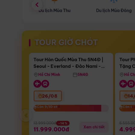
ùa Thu
Du lịch Mùa Đông
Combo Du lịch
TOUR GIỜ CHÓT
Điểm nổi bật
Còn
16 ngày 09:31:41
Còn
04 
Tour Hàn Quốc Mùa Thu 5N4Đ |
Tour P
Seoul - Everland - Đảo Nami -
Tặng C
Bay Sun Phuquoc Airways
Tặng C
Tháp Namsan (Bay Sun Phuquoc
Hôn - 
Hồ Chí Minh
5N4Đ
Hồ Ch
Airways)
26/08
14
Còn 9/10 chỗ
Còn 9/10 chỗ
Còn 6 
Còn 6 
‹
13.999.000đ
5.555.0
-14%
Xem chi tiết
11.999.000đ
4.99