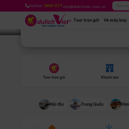
Bạn muốn đi đâu?
*
Hotline:
1900 1177
info@dulichviet.com.vn
Tour trọn gói
Vé máy bay
Tour trọn gói
Khách sạn
Nội địa
Trung Quốc
Hàn