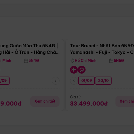
Điểm nổi bật
Điểm nổi
rung Quôc Mùa Thu 5N4Đ |
Tour Brunei - Nhật Bản 6N5Đ
 Hải - Ô Trấn - Hàng Châu
Yamanashi - Fuji - Tokyo - 
Không Shopping)
- Freeday
í Minh
5N4Đ
Hồ Chí Minh
6N5Đ
0/09
01/09
20/10
Giá từ:
Xem chi tiết
Xem chi 
99.000đ
33.499.000đ