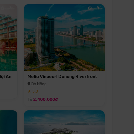
Hội An
Melia Vinpearl Danang Riverfront
Đà Nẵng
★ 5.0
Từ
2,400,000đ