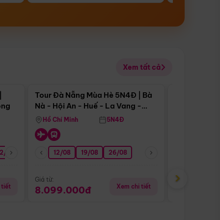
Xem tất cả
 bật
Điểm nổi bật
|
Tour Đà Nẵng Mùa Hè 5N4Đ | Bà
Tour Đà Nẵn
ong
Nà - Hội An - Huế - La Vang -
Nà - Hội An
Động Thiên Đường
Nha
Hồ Chí Minh
5N4Đ
Hồ Chí Minh
2/08
26/08
05/09
12/08
19/08
09/09
26/08
12/09
13/08
›
Giá từ:
Giá từ:
tiết
Xem chi tiết
8.099.000đ
6.899.00