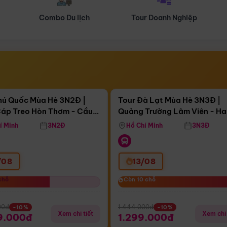
Tour Doanh Nghiệp
Du lịch Hành Hương
Điểm nổi bật
Điểm nổi
ngày 09:31:41
Còn
03 ngày 09:31:41
hú Quốc Mùa Hè 3N2Đ |
Tour Đà Lạt Mùa Hè 3N3Đ |
áp Treo Hòn Thơm - Cầu
Quảng Trường Lâm Viên - H
áp Treo Hòn Thơm
Công Viên Nước Aquatopia
Hill - Puppy Farm
í Minh
3N2Đ
Hồ Chí Minh
3N3Đ
/08
13/08
chỗ
chỗ
Còn 10 chỗ
Còn 10 chỗ
00đ
1.444.000đ
-10%
-10%
Xem chi tiết
Xem chi 
9.000đ
1.299.000đ