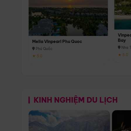
Vinpea
Bay
Melia Vinpearl Phu Quoc
Nha T
Phú Quốc
★ 5.0
★ 5.0
KINH NGHIỆM DU LỊCH