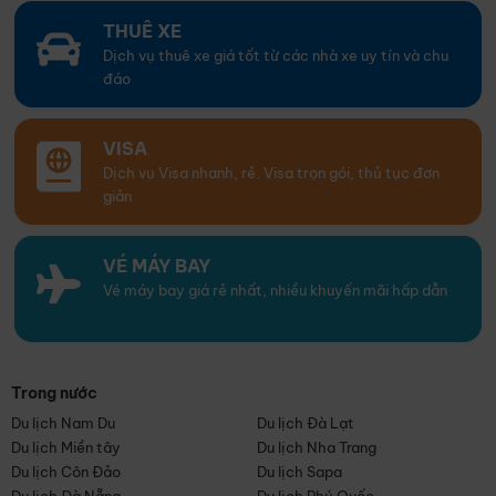
THUÊ XE
Dịch vụ thuê xe giá tốt từ các nhà xe uy tín và chu
đáo
VISA
Dịch vụ Visa nhanh, rẻ. Visa trọn gói, thủ tục đơn
giản
VÉ MÁY BAY
Vé máy bay giá rẻ nhất, nhiều khuyến mãi hấp dẫn
Trong nước
Du lịch Nam Du
Du lịch Đà Lạt
Du lịch Miền tây
Du lịch Nha Trang
Du lịch Côn Đảo
Du lịch Sapa