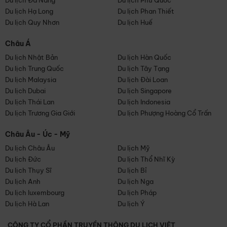
Du lịch Đà Nẵng
Du lịch Phú Quốc
Du lịch Hạ Long
Du lịch Phan Thiết
Du lịch Quy Nhơn
Du lịch Huế
Châu Á
Du lịch Nhật Bản
Du lịch Hàn Quốc
Du lịch Trung Quốc
Du lịch Tây Tạng
Du lịch Malaysia
Du lịch Đài Loan
Du lịch Dubai
Du lịch Singapore
Du lịch Thái Lan
Du lịch Indonesia
Du lịch Trương Gia Giới
Du lịch Phượng Hoàng Cổ Trấn
Châu Âu - Úc - Mỹ
Du lịch Châu Âu
Du lịch Mỹ
Du lịch Đức
Du lịch Thổ Nhĩ Kỳ
Du lịch Thụy Sĩ
Du lịch Bỉ
Du lịch Anh
Du lịch Nga
Du lịch luxembourg
Du lịch Pháp
Du lịch Hà Lan
Du lịch Ý
CÔNG TY CỔ PHẦN TRUYỀN THÔNG DU LỊCH VIỆT