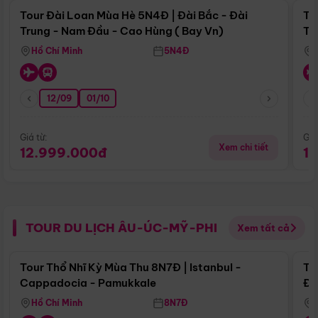
Tour Đài Loan Mùa Hè 5N4Đ | Đài Bắc - Đài
To
Trung - Nam Đầu - Cao Hùng ( Bay Vn)
Tr
Hồ Chí Minh
5N4Đ
12/09
01/10
Giá từ:
Giá
Xem chi tiết
12.999.000đ
1
TOUR DU LỊCH ÂU-ÚC-MỸ-PHI
Xem tất cả
Điểm nổi bật
Tour Thổ Nhĩ Kỳ Mùa Thu 8N7Đ | Istanbul -
To
Cappadocia - Pamukkale
Đế
Hồ Chí Minh
8N7Đ