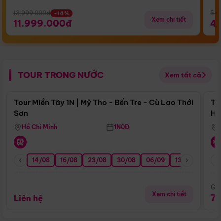
13.999.000đ
5.5
-14%
Xem chi tiết
11.999.000đ
4
TOUR TRONG NƯỚC
Xem tất cả
Điểm nổi bật
Tour Miền Tây 1N | Mỹ Tho - Bến Tre - Cù Lao Thới
To
Sơn
Hu
Hồ Chí Minh
1N0Đ
14/08
16/08
23/08
30/08
06/09
13/09
20/0
Giá
Xem chi tiết
7
Liên hệ