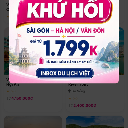
Quoc
Vinpearl Resort & Spa Phu
Phú Quốc
Quoc
★ 5.0
★ 5.0
Vinpearl Resort & Golf Nam
Melia Vinpearl Danang
Hội An
Riverfront
★ 5.0
Đà Nẵng
Từ
4,150,000đ
★ 5.0
Từ
2,400,000đ