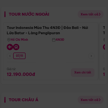
TOUR NƯỚC NGOÀI
Xem tất cả
Điểm nổi bật
Tour Indonesia Mùa Thu 4N3Đ | Đảo Bali - Núi
To
Lửa Batur - Làng Penglipuran
Tr
Hồ Chí Minh
4N3Đ
07/11
Giá từ:
Giá
Xem chi tiết
12.190.000đ
1
TOUR CHÂU Á
Xem tất cả
Điểm nổi bật