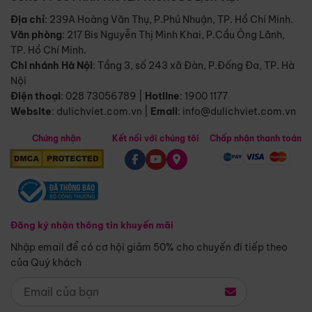
Địa chỉ
: 239A Hoàng Văn Thụ, P.Phú Nhuận, TP. Hồ Chí Minh.
Văn phòng
:
217 Bis Nguyễn Thị Minh Khai, P.Cầu Ông Lãnh,
TP. Hồ Chí Minh.
Chi nhánh Hà Nội
:
Tầng 3, số 243 xã Đàn, P.Đống Đa, TP. Hà
Nội
Điện thoại
:
028 73056789
|
Hotline
:
1900 1177
Website
:
dulichviet.com.vn
|
Email
:
info@dulichviet.com.vn
Chứng nhận
Kết nối với chúng tôi
Chấp nhận thanh toán
Đăng ký nhận thông tin khuyến mãi
Nhập email để có cơ hội giảm 50% cho chuyến đi tiếp theo
của Quý khách