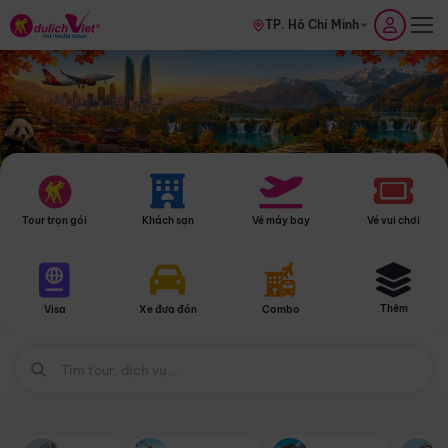
TP. Hồ Chí Minh
Tour trọn gói
Khách sạn
Vé máy bay
Vé vui chơi
Thêm
Visa
Xe đưa đón
Combo