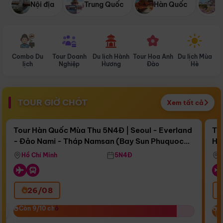
Nội địa
Trung Quốc
Hàn Quốc
N
Combo Du
Tour Doanh
Du lịch Hành
Tour Hoa Anh
Du lịch Mùa
D
lịch
Nghiệp
Hương
Đào
Hè
TOUR GIỜ CHÓT
Xem tất cả
Điểm nổi bật
Còn
16 ngày 07:28:21
Cò
Tour Hàn Quốc Mùa Thu 5N4Đ | Seoul - Everland
To
- Đảo Nami - Tháp Namsan (Bay Sun Phuquoc
Hò
Bay Sun Phuquoc Airways
Tặ
Airways)
Aq
Hồ Chí Minh
5N4Đ
26/08
‹
Còn 9/10 chỗ
Còn 9/10 chỗ
C
C