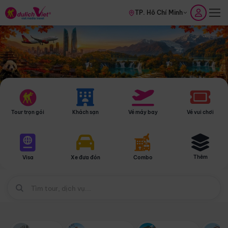
TP. Hồ Chí Minh
Tour trọn gói
Khách sạn
Vé máy bay
Vé vui chơi
Thêm
Visa
Xe đưa đón
Combo