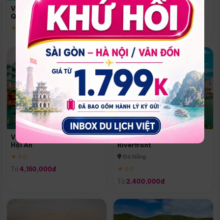
Quoc
Vinpearl Resort & Spa Phu
Phú Quốc
Quoc
★ 5.0
★ 5.0
Vinpearl Resort & Golf Nam
Melia Vinpearl Danang
Hội An
Riverfront
★ 5.0
Đà Nẵng
Từ
4,150,000đ
★ 5.0
Từ
2,400,000đ