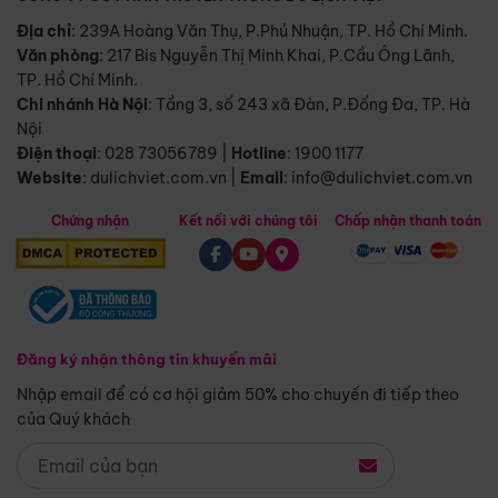
Địa chỉ
: 239A Hoàng Văn Thụ, P.Phú Nhuận, TP. Hồ Chí Minh.
Văn phòng
:
217 Bis Nguyễn Thị Minh Khai, P.Cầu Ông Lãnh,
TP. Hồ Chí Minh.
Chi nhánh Hà Nội
:
Tầng 3, số 243 xã Đàn, P.Đống Đa, TP. Hà
Nội
Điện thoại
:
028 73056789
|
Hotline
:
1900 1177
Website
:
dulichviet.com.vn
|
Email
:
info@dulichviet.com.vn
Chứng nhận
Kết nối với chúng tôi
Chấp nhận thanh toán
Đăng ký nhận thông tin khuyến mãi
Nhập email để có cơ hội giảm 50% cho chuyến đi tiếp theo
của Quý khách