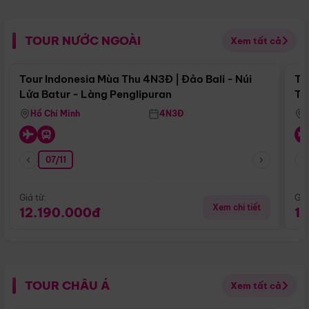
TOUR NƯỚC NGOÀI
Xem tất cả
Điểm nổi bật
Tour Indonesia Mùa Thu 4N3Đ | Đảo Bali - Núi
To
Lửa Batur - Làng Penglipuran
Tr
Hồ Chí Minh
4N3Đ
07/11
Giá từ:
Giá
Xem chi tiết
12.190.000đ
1
TOUR CHÂU Á
Xem tất cả
Điểm nổi bật