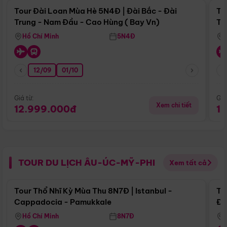
Tour Đài Loan Mùa Hè 5N4Đ | Đài Bắc - Đài
To
Trung - Nam Đầu - Cao Hùng ( Bay Vn)
Tr
Hồ Chí Minh
5N4Đ
12/09
01/10
Giá từ:
Giá
Xem chi tiết
12.999.000đ
1
TOUR DU LỊCH ÂU-ÚC-MỸ-PHI
Xem tất cả
Điểm nổi bật
Tour Thổ Nhĩ Kỳ Mùa Thu 8N7Đ | Istanbul -
To
Cappadocia - Pamukkale
Đế
Hồ Chí Minh
8N7Đ