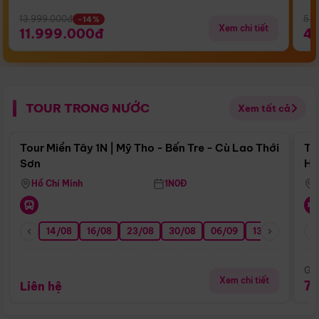
13.999.000đ
5.5
-14%
Xem chi tiết
11.999.000đ
4
TOUR TRONG NƯỚC
Xem tất cả
Điểm nổi bật
Tour Miền Tây 1N | Mỹ Tho - Bến Tre - Cù Lao Thới
To
Sơn
Hu
Hồ Chí Minh
1N0Đ
14/08
16/08
23/08
30/08
06/09
13/09
20/0
Giá
Xem chi tiết
7
Liên hệ