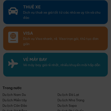
THUÊ XE
Dịch vụ thuê xe giá tốt từ các nhà xe uy tín và chu
đáo
VISA
Dịch vụ Visa nhanh, rẻ. Visa trọn gói, thủ tục đơn
giản
VÉ MÁY BAY
Vé máy bay giá rẻ nhất, nhiều khuyến mãi hấp dẫn
Trong nước
Du lịch Nam Du
Du lịch Đà Lạt
Du lịch Miền tây
Du lịch Nha Trang
Du lịch Côn Đảo
Du lịch Sapa