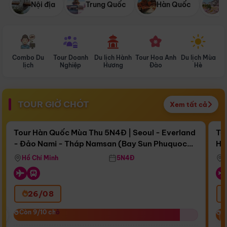
Nội địa
Trung Quốc
Hàn Quốc
N
Combo Du
Tour Doanh
Du lịch Hành
Tour Hoa Anh
Du lịch Mùa
D
lịch
Nghiệp
Hương
Đào
Hè
TOUR GIỜ CHÓT
Xem tất cả
Điểm nổi bật
Còn
16 ngày 12:40:46
Cò
Tour Hàn Quốc Mùa Thu 5N4Đ | Seoul - Everland
To
- Đảo Nami - Tháp Namsan (Bay Sun Phuquoc
Hò
Bay Sun Phuquoc Airways
Tặ
Airways)
Aq
Hồ Chí Minh
5N4Đ
26/08
‹
Còn 9/10 chỗ
Còn 9/10 chỗ
C
C