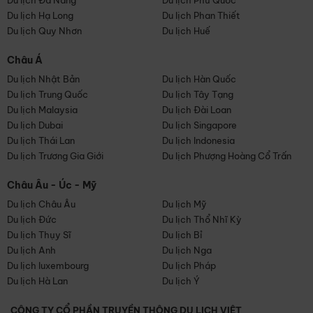
Du lịch Đà Nẵng
Du lịch Phú Quốc
Du lịch Hạ Long
Du lịch Phan Thiết
Du lịch Quy Nhơn
Du lịch Huế
Châu Á
Du lịch Nhật Bản
Du lịch Hàn Quốc
Du lịch Trung Quốc
Du lịch Tây Tạng
Du lịch Malaysia
Du lịch Đài Loan
Du lịch Dubai
Du lịch Singapore
Du lịch Thái Lan
Du lịch Indonesia
Du lịch Trương Gia Giới
Du lịch Phượng Hoàng Cổ Trấn
Châu Âu - Úc - Mỹ
Du lịch Châu Âu
Du lịch Mỹ
Du lịch Đức
Du lịch Thổ Nhĩ Kỳ
Du lịch Thụy Sĩ
Du lịch Bỉ
Du lịch Anh
Du lịch Nga
Du lịch luxembourg
Du lịch Pháp
Du lịch Hà Lan
Du lịch Ý
CÔNG TY CỔ PHẦN TRUYỀN THÔNG DU LỊCH VIỆT