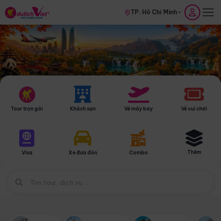
TP. Hồ Chí Minh
Tour trọn gói
Khách sạn
Vé máy bay
Vé vui chơi
Thêm
Visa
Xe đưa đón
Combo