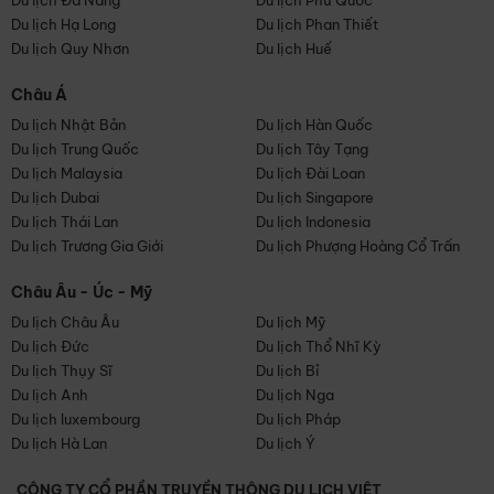
Du lịch Đà Nẵng
Du lịch Phú Quốc
Du lịch Hạ Long
Du lịch Phan Thiết
Du lịch Quy Nhơn
Du lịch Huế
Châu Á
Du lịch Nhật Bản
Du lịch Hàn Quốc
Du lịch Trung Quốc
Du lịch Tây Tạng
Du lịch Malaysia
Du lịch Đài Loan
Du lịch Dubai
Du lịch Singapore
Du lịch Thái Lan
Du lịch Indonesia
Du lịch Trương Gia Giới
Du lịch Phượng Hoàng Cổ Trấn
Châu Âu - Úc - Mỹ
Du lịch Châu Âu
Du lịch Mỹ
Du lịch Đức
Du lịch Thổ Nhĩ Kỳ
Du lịch Thụy Sĩ
Du lịch Bỉ
Du lịch Anh
Du lịch Nga
Du lịch luxembourg
Du lịch Pháp
Du lịch Hà Lan
Du lịch Ý
CÔNG TY CỔ PHẦN TRUYỀN THÔNG DU LỊCH VIỆT