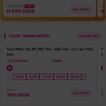
13.999.000đ
5.5
-14%
Xem chi tiết
11.999.000đ
4
TOUR TRONG NƯỚC
Xem tất cả
Điểm nổi bật
Tour Miền Tây 1N | Mỹ Tho - Bến Tre - Cù Lao Thới
To
Sơn
Hu
Hồ Chí Minh
1N0Đ
14/08
16/08
23/08
30/08
06/09
13/09
20/0
Giá từ:
Giá
Xem chi tiết
399.000đ
7