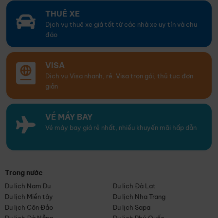
THUÊ XE
Dịch vụ thuê xe giá tốt từ các nhà xe uy tín và chu
đáo
VISA
Dịch vụ Visa nhanh, rẻ. Visa trọn gói, thủ tục đơn
giản
VÉ MÁY BAY
Vé máy bay giá rẻ nhất, nhiều khuyến mãi hấp dẫn
Trong nước
Du lịch Nam Du
Du lịch Đà Lạt
Du lịch Miền tây
Du lịch Nha Trang
Du lịch Côn Đảo
Du lịch Sapa