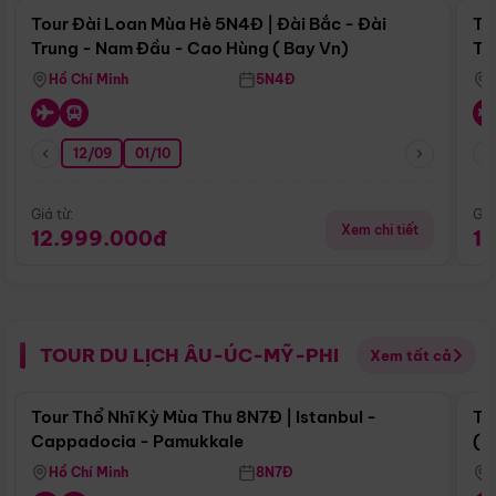
Tour Đài Loan Mùa Hè 5N4Đ | Đài Bắc - Đài
To
Trung - Nam Đầu - Cao Hùng ( Bay Vn)
Tr
Hồ Chí Minh
5N4Đ
12/09
01/10
Giá từ:
Giá
Xem chi tiết
12.999.000đ
1
TOUR DU LỊCH ÂU-ÚC-MỸ-PHI
Xem tất cả
Điểm nổi bật
Tour Thổ Nhĩ Kỳ Mùa Thu 8N7Đ | Istanbul -
To
Cappadocia - Pamukkale
(B
Hồ Chí Minh
8N7Đ