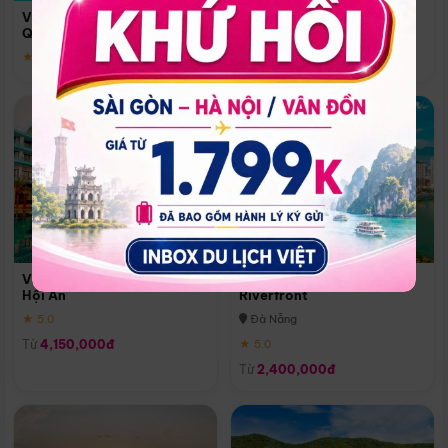
Quoc
Vinpearl Resort & Spa Phu
Phú Quốc
Quoc
★ 5.0
★ 5.0
Vinpearl Resort & Golf Nam
Melia Vinpearl Danang
Hội An
Riverfront
★ 5.0
Đà Nẵng
Từ
4,150,000đ
★ 5.0
Từ
2,400,000đ