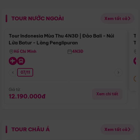
TOUR NƯỚC NGOÀI
Xem tất cả
Điểm nổi bật
Tour Indonesia Mùa Thu 4N3Đ | Đảo Bali - Núi
To
Lửa Batur - Làng Penglipuran
Tr
Hồ Chí Minh
4N3Đ
07/11
Giá từ:
Xem chi tiết
12.190.000đ
TOUR CHÂU Á
Xem tất cả
Điểm nổi bật