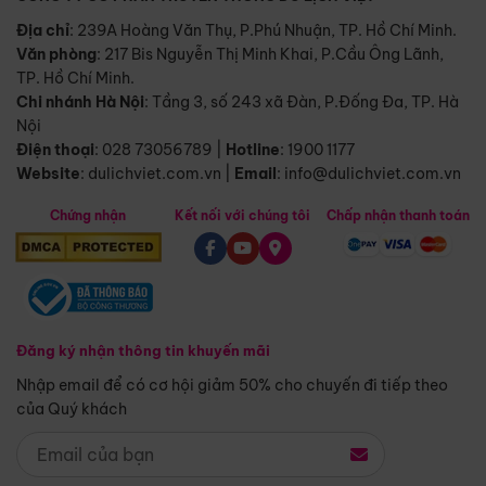
Địa chỉ
: 239A Hoàng Văn Thụ, P.Phú Nhuận, TP. Hồ Chí Minh.
Văn phòng
:
217 Bis Nguyễn Thị Minh Khai, P.Cầu Ông Lãnh,
TP. Hồ Chí Minh.
Chi nhánh Hà Nội
:
Tầng 3, số 243 xã Đàn, P.Đống Đa, TP. Hà
Nội
Điện thoại
:
028 73056789
|
Hotline
:
1900 1177
Website
:
dulichviet.com.vn
|
Email
:
info@dulichviet.com.vn
Chứng nhận
Kết nối với chúng tôi
Chấp nhận thanh toán
Đăng ký nhận thông tin khuyến mãi
Nhập email để có cơ hội giảm 50% cho chuyến đi tiếp theo
của Quý khách