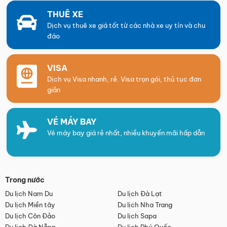
THUÊ XE
Dịch vụ thuê xe giá tốt từ các nhà xe uy tín và chu
đáo
VISA
Dịch vụ Visa nhanh, rẻ. Visa trọn gói, thủ tục đơn
giản
VÉ MÁY BAY
Vé máy bay giá rẻ nhất, nhiều khuyến mãi hấp dẫn
Trong nước
Du lịch Nam Du
Du lịch Đà Lạt
Du lịch Miền tây
Du lịch Nha Trang
Du lịch Côn Đảo
Du lịch Sapa