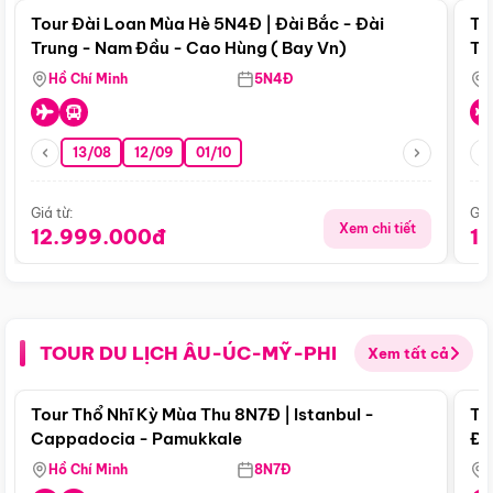
Tour Đài Loan Mùa Hè 5N4Đ | Đài Bắc - Đài
To
Trung - Nam Đầu - Cao Hùng ( Bay Vn)
Tr
Hồ Chí Minh
5N4Đ
13/08
12/09
01/10
Giá từ:
Giá
Xem chi tiết
12.999.000đ
1
TOUR DU LỊCH ÂU-ÚC-MỸ-PHI
Xem tất cả
Điểm nổi bật
Tour Thổ Nhĩ Kỳ Mùa Thu 8N7Đ | Istanbul -
To
Cappadocia - Pamukkale
Đế
Hồ Chí Minh
8N7Đ