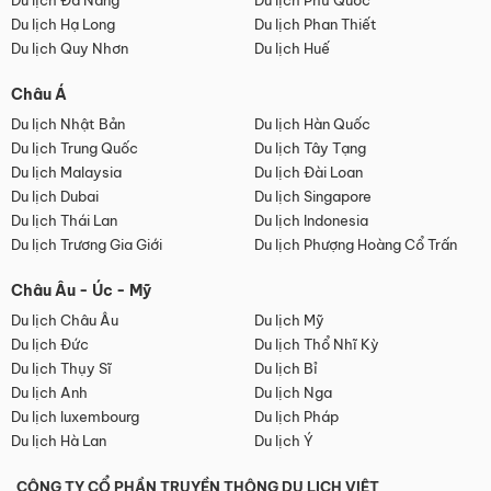
Du lịch Đà Nẵng
Du lịch Phú Quốc
Du lịch Hạ Long
Du lịch Phan Thiết
Du lịch Quy Nhơn
Du lịch Huế
Châu Á
Du lịch Nhật Bản
Du lịch Hàn Quốc
Du lịch Trung Quốc
Du lịch Tây Tạng
Du lịch Malaysia
Du lịch Đài Loan
Du lịch Dubai
Du lịch Singapore
Du lịch Thái Lan
Du lịch Indonesia
Du lịch Trương Gia Giới
Du lịch Phượng Hoàng Cổ Trấn
Châu Âu - Úc - Mỹ
Du lịch Châu Âu
Du lịch Mỹ
Du lịch Đức
Du lịch Thổ Nhĩ Kỳ
Du lịch Thụy Sĩ
Du lịch Bỉ
Du lịch Anh
Du lịch Nga
Du lịch luxembourg
Du lịch Pháp
Du lịch Hà Lan
Du lịch Ý
CÔNG TY CỔ PHẦN TRUYỀN THÔNG DU LỊCH VIỆT