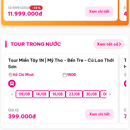
13.999.000đ
5.5
-14%
Xem chi tiết
11.999.000đ
4
TOUR TRONG NƯỚC
Xem tất cả
Điểm nổi bật
Tour Miền Tây 1N | Mỹ Tho - Bến Tre - Cù Lao Thới
To
Sơn
Hu
Hồ Chí Minh
1N0Đ
09/08
14/08
16/08
23/08
30/08
06/09
13/0
Giá từ:
Giá
Xem chi tiết
399.000đ
7