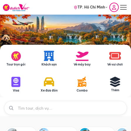
TP. Hồ Chí Minh
Tour trọn gói
Khách sạn
Vé máy bay
Vé vui chơi
Thêm
Visa
Xe đưa đón
Combo