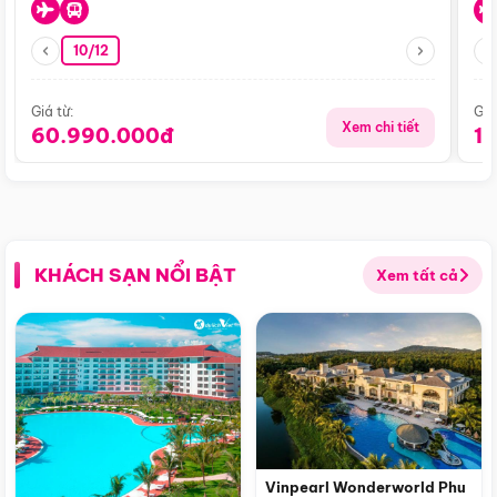
10/12
Giá từ:
Giá
Xem chi tiết
60.990.000đ
1
KHÁCH SẠN NỔI BẬT
Xem tất cả
Vinpearl Wonderworld Phu