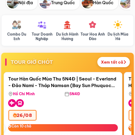
Nội địa
Trung Quốc
Hàn Quốc
N
Combo Du
Tour Doanh
Du lịch Hành
Tour Hoa Anh
Du lịch Mùa
D
lịch
Nghiệp
Hương
Đào
Hè
TOUR GIỜ CHÓT
Xem tất cả
Điểm nổi bật
Còn
18 ngày 14:03:57
Cò
Tour Hàn Quốc Mùa Thu 5N4Đ | Seoul - Everland
To
- Đảo Nami - Tháp Namsan (Bay Sun Phuquoc
Hò
Bay Sun Phuquoc Airways
Tặ
Airways)
Aq
Hồ Chí Minh
5N4Đ
26/08
‹
Còn 10 chỗ
Còn 10 chỗ
C
C