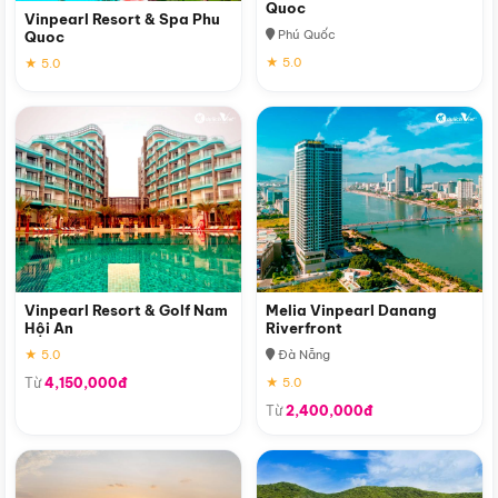
Quoc
Vinpearl Resort & Spa Phu
Phú Quốc
Quoc
★ 5.0
★ 5.0
Vinpearl Resort & Golf Nam
Melia Vinpearl Danang
Hội An
Riverfront
★ 5.0
Đà Nẵng
Từ
4,150,000đ
★ 5.0
Từ
2,400,000đ