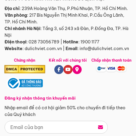
Địa chỉ
: 239A Hoàng Văn Thụ, P.Phú Nhuận, TP. Hồ Chí Minh.
Văn phòng
:
217 Bis Nguyễn Thị Minh Khai, P.Cầu Ông Lãnh,
TP. Hồ Chí Minh.
Chi nhánh Hà Nội
:
Tầng 3, số 243 xã Đàn, P.Đống Đa, TP. Hà
Nội
Điện thoại
:
028 73056789
|
Hotline
:
1900 1177
Website
:
dulichviet.com.vn
|
Email
:
info@dulichviet.com.vn
Chứng nhận
Kết nối với chúng tôi
Chấp nhận thanh toán
Đăng ký nhận thông tin khuyến mãi
Nhập email để có cơ hội giảm 50% cho chuyến đi tiếp theo
của Quý khách