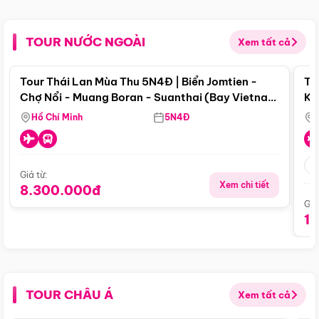
TOUR NƯỚC NGOÀI
Xem tất cả
Điểm nổi bật
Tour Thái Lan Mùa Thu 5N4Đ | Biển Jomtien -
To
Chợ Nổi - Muang Boran - Suanthai (Bay Vietnam
Ku
Airlines)
Si
Hồ Chí Minh
5N4Đ
Giá từ:
Xem chi tiết
8.300.000đ
Giá
1
TOUR CHÂU Á
Xem tất cả
Điểm nổi bật