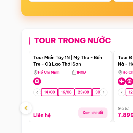
TOUR TRONG NƯỚC
Điểm nổi bật
Tour Miền Tây 1N | Mỹ Tho - Bến
Tour Đ
Tre - Cù Lao Thới Sơn
Nà - H
Nha
Hồ Chí Minh
1N0Đ
Hồ Ch
14/08
16/08
23/08
30/08
06/09
12
1
‹
Giá từ:
Xem chi tiết
7.89
Liên hệ