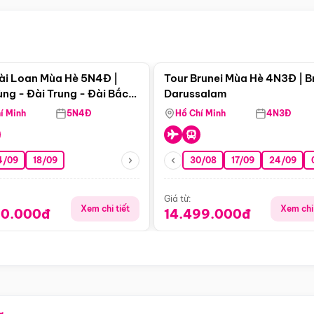
Điểm nổi bật
Điểm nổi
ài Loan Mùa Hè 5N4Đ |
Tour Brunei Mùa Hè 4N3Đ | B
ng - Đài Trung - Đài Bắc
Darussalam
j)
í Minh
5N4Đ
Hồ Chí Minh
4N3Đ
4/09
18/09
30/08
17/09
24/09
Giá từ:
Xem chi tiết
Xem chi 
90.000đ
14.499.000đ