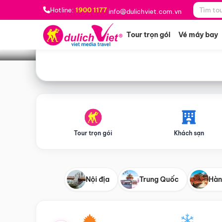
Bạn muốn đi đâu?
*
Hotline:
1900 1177
info@dulichviet.com.vn
Tour trọn gói
Vé máy bay
Tour trọn gói
Khách sạn
Nội địa
Trung Quốc
Hàn