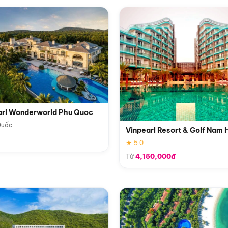
arl Wonderworld Phu Quoc
Quốc
Vinpearl Resort & Golf Nam 
★ 5.0
Từ
4,150,000đ