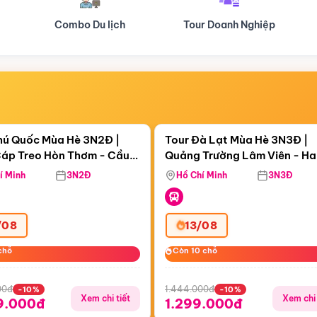
Tour Doanh Nghiệp
Du lịch Hành Hương
Điểm nổi bật
Điểm nổi
ngày 20:15:00
Còn
04 ngày 20:15:00
hú Quốc Mùa Hè 3N2Đ |
Tour Đà Lạt Mùa Hè 3N3Đ |
áp Treo Hòn Thơm - Cầu
Quảng Trường Lâm Viên - H
áp Treo Hòn Thơm
Công Viên Nước Aquatopia
Hill - Puppy Farm
í Minh
3N2Đ
Hồ Chí Minh
3N3Đ
/08
13/08
chỗ
chỗ
Còn 10 chỗ
Còn 10 chỗ
00đ
1.444.000đ
-10%
-10%
Xem chi tiết
Xem chi 
9.000đ
1.299.000đ