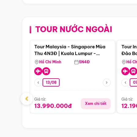
TOUR NƯỚC NGOÀI
Điểm nổi bật
Tour Malaysia - Singapore Mùa
Tour I
Thu 4N3Đ | Kuala Lumpur -
Đảo Ba
Malacca - Johor Baru -
Pengli
Hồ Chí Minh
5N4Đ
Hồ Ch
Singapore
13/08
07
‹
Giá từ:
Giá từ:
Xem chi tiết
13.990.000đ
12.1