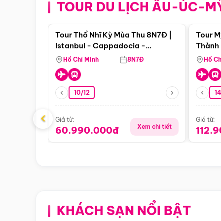
TOUR DU LỊCH ÂU-ÚC-M
Điểm nổi bật
Tour Thổ Nhĩ Kỳ Mùa Thu 8N7Đ |
Tour M
Istanbul - Cappadocia -
Thành 
Pamukkale
Thiên 
Hồ Chí Minh
8N7Đ
Hồ Ch
10/12
1
‹
Giá từ:
Giá từ:
Xem chi tiết
60.990.000đ
112.
KHÁCH SẠN NỔI BẬT