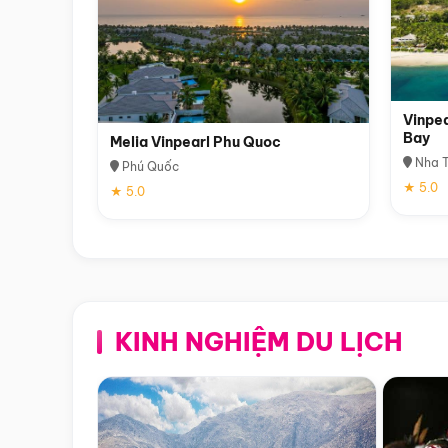
Vinpea
Bay
Melia Vinpearl Phu Quoc
Nha T
Phú Quốc
★ 5.0
★ 5.0
KINH NGHIỆM DU LỊCH