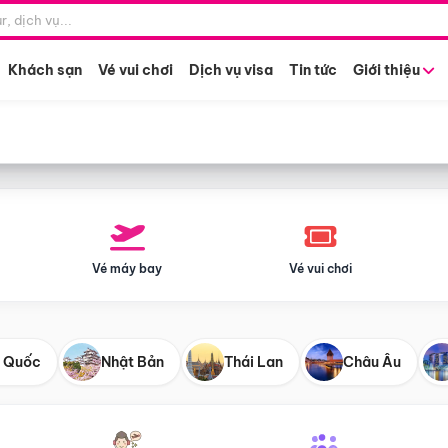
Điểm khởi hành
Tháng khở
Hồ Chí Minh
Bất kỳ 
Khách sạn
Vé vui chơi
Dịch vụ visa
Tin tức
Giới thiệu
Vé máy bay
Vé vui chơi
 Quốc
Nhật Bản
Thái Lan
Châu Âu