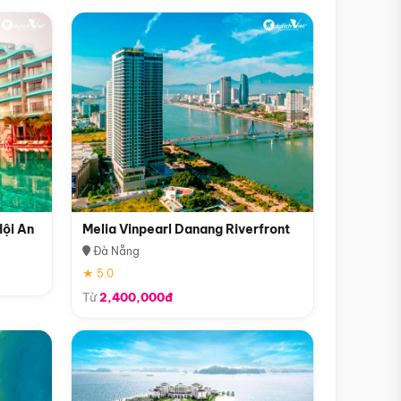
Hội An
Melia Vinpearl Danang Riverfront
Đà Nẵng
★ 5.0
Từ
2,400,000đ