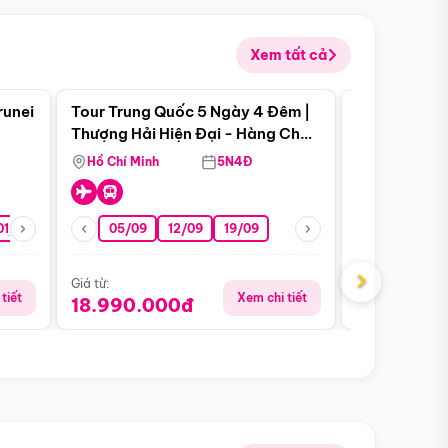
Xem tất cả
 bật
Điểm nổi bật
runei
Tour Trung Quốc 5 Ngày 4 Đêm |
Tour Trung 
Tour Hè
Thượng Hải Hiện Đại - Hàng Châu
Ân Thi - Trư
Nên Thơ - Ô Trấn Cổ Kính
Hồ Chí Minh
5N4Đ
Hồ Chí Minh
01/10
15/10
29/10
05/09
12/09
19/09
16/08
›
Giá từ:
Giá từ:
tiết
Xem chi tiết
18.990.000đ
16.990.0