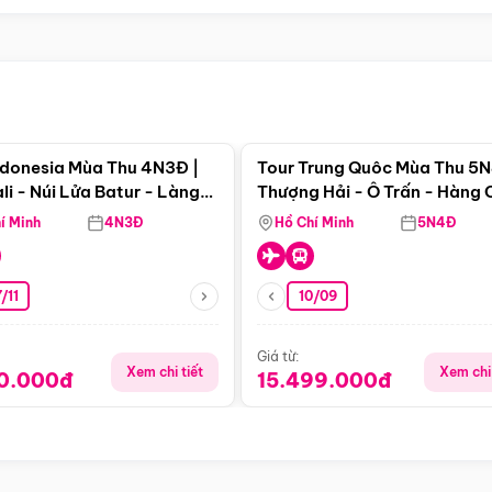
Điểm nổi bật
Điểm nổi
ndonesia Mùa Thu 4N3Đ |
Tour Trung Quôc Mùa Thu 5N
li - Núi Lửa Batur - Làng
Thượng Hải - Ô Trấn - Hàng
puran
(Tour Không Shopping)
í Minh
4N3Đ
Hồ Chí Minh
5N4Đ
/11
10/09
Giá từ:
Xem chi tiết
Xem chi 
90.000đ
15.499.000đ