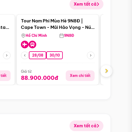
Xem tất cả
 bật
Điểm nổi bật
Tour Nam Phi Mùa Hè 9N8Đ |
Tour Mỹ Mùa
star
Cape Town - Mũi Hảo Vọng - Núi
Hoa Kỳ - Me
Bàn - Johannesburg - Pretoria -
Hồ Chí Minh
9N8Đ
Hồ Chí Minh
Safari - Lodge
28/08
30/10
29/08
›
Giá từ:
Giá từ:
tiết
Xem chi tiết
88.900.000đ
59.900.
Xem tất cả