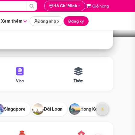
i hành
Hồ Chí Minh
Giỏ hàng
Tìm tour
tháng nào
Xem thêm
Đăng nhập
Đăng ký
Visa
Thêm
Singapore
Đài Loan
Hong Kong
Mỹ