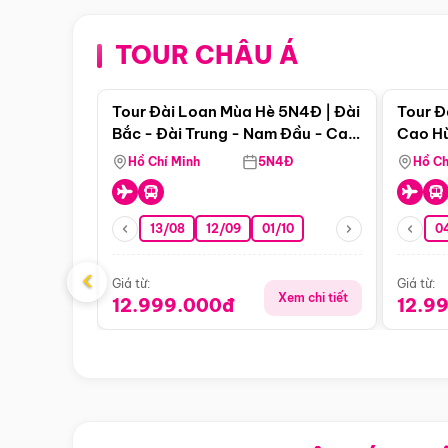
TOUR CHÂU Á
Điểm nổi bật
Tour Đài Loan Mùa Hè 5N4Đ | Đài
Tour Đ
Bắc - Đài Trung - Nam Đầu - Cao
Cao Hù
Hùng ( Bay Vn)
(Bay V
Hồ Chí Minh
5N4Đ
Hồ Ch
13/08
12/09
01/10
0
‹
Giá từ:
Giá từ:
Xem chi tiết
12.999.000đ
12.9