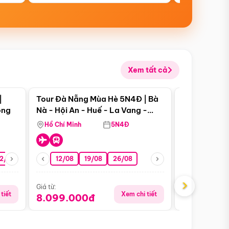
Xem tất cả
 bật
Điểm nổi bật
|
Tour Đà Nẵng Mùa Hè 5N4Đ | Bà
Tour Đà Nẵn
ong
Nà - Hội An - Huế - La Vang -
Nà - Hội An
Động Thiên Đường
Nha
Hồ Chí Minh
5N4Đ
Hồ Chí Minh
2/08
26/08
05/09
12/08
19/08
09/09
26/08
12/09
13/08
›
Giá từ:
Giá từ:
tiết
Xem chi tiết
8.099.000đ
6.899.00