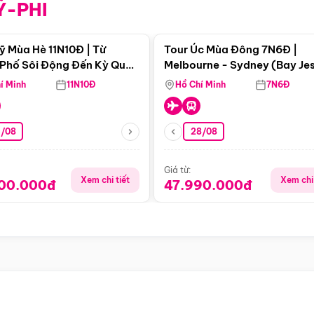
Ỹ-PHI
Điểm nổi bật
Điểm nổi
ỹ Mùa Hè 11N10Đ | Từ
Tour Úc Mùa Đông 7N6Đ |
Phố Sôi Động Đến Kỳ Quan
Melbourne - Sydney (Bay Je
Nhiên Mỹ
Airways)
í Minh
11N10Đ
Hồ Chí Minh
7N6Đ
4/08
28/08
Giá từ:
Xem chi tiết
Xem chi 
900.000đ
47.990.000đ