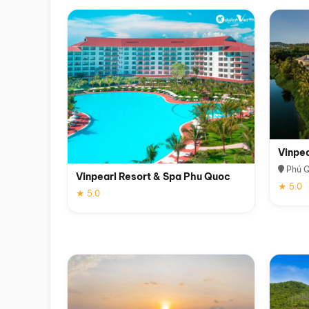
Vinpe
Phú 
Vinpearl Resort & Spa Phu Quoc
★ 5.0
★ 5.0