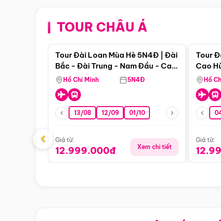
TOUR CHÂU Á
Điểm nổi bật
Tour Đài Loan Mùa Hè 5N4Đ | Đài
Tour Đ
Bắc - Đài Trung - Nam Đầu - Cao
Cao Hù
Hùng ( Bay Vn)
(Bay V
Hồ Chí Minh
5N4Đ
Hồ Ch
13/08
12/09
01/10
0
‹
Giá từ:
Giá từ:
Xem chi tiết
12.999.000đ
12.9