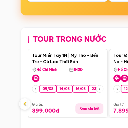
TOUR TRONG NƯỚC
Điểm nổi bật
Tour Miền Tây 1N | Mỹ Tho - Bến
Tour Đ
Tre - Cù Lao Thới Sơn
Nà - H
Nha
Hồ Chí Minh
1N0Đ
Hồ Ch
09/08
14/08
16/08
23/08
30/08
12
0
‹
Giá từ:
Giá từ:
Xem chi tiết
399.000đ
7.89