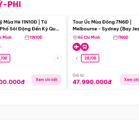
Ỹ-PHI
Điểm nổi bật
Điểm nổi
ỹ Mùa Hè 11N10Đ | Từ
Tour Úc Mùa Đông 7N6Đ |
Phố Sôi Động Đến Kỳ Quan
Melbourne - Sydney (Bay Je
Nhiên Mỹ
Airways)
í Minh
11N10Đ
Hồ Chí Minh
7N6Đ
4/08
28/08
Giá từ:
Xem chi tiết
Xem chi 
900.000đ
47.990.000đ