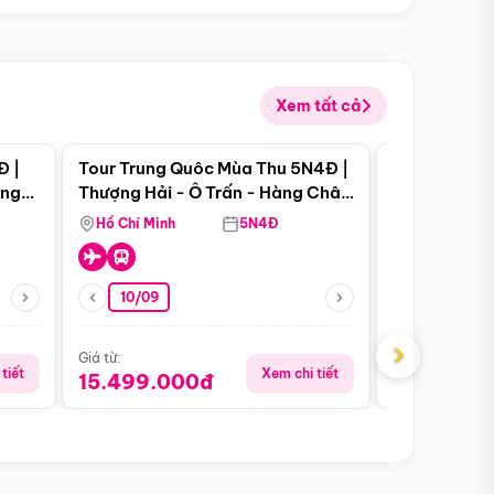
Xem tất cả
 bật
Điểm nổi bật
Đ |
Tour Trung Quôc Mùa Thu 5N4Đ |
Tour Trung
àng
Thượng Hải - Ô Trấn - Hàng Châu
| Thành Đô 
(Tour Không Shopping)
Viên Gấu Tr
Hồ Chí Minh
5N4Đ
Hồ Chí Minh
10/09
21/08
›
Giá từ:
Giá từ:
tiết
Xem chi tiết
15.499.000đ
16.999.0