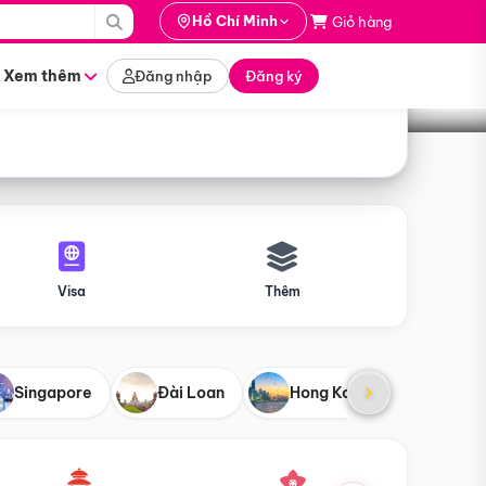
i hành
Hồ Chí Minh
Giỏ hàng
Tìm tour
tháng nào
Xem thêm
Đăng nhập
Đăng ký
Visa
Thêm
Singapore
Đài Loan
Hong Kong
Mỹ