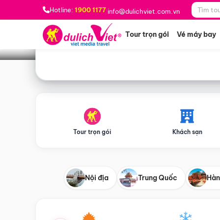
Bạn muốn đi đâu?
*
Hotline:
1900 1177
info@dulichviet.com.vn
Tour trọn gói
Vé máy bay
Tour trọn gói
Khách sạn
Nội địa
Trung Quốc
Hàn