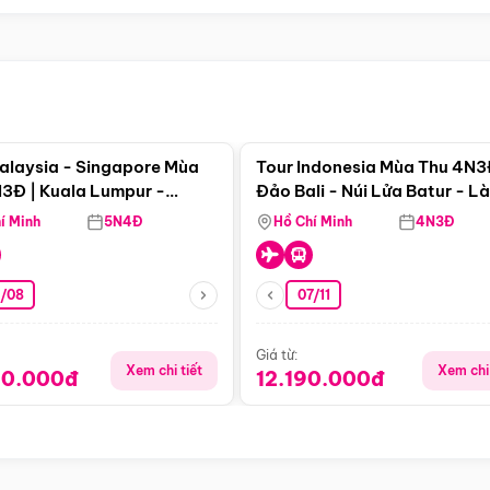
Điểm nổi bật
Điểm nổi
alaysia - Singapore Mùa
Tour Indonesia Mùa Thu 4N3
3Đ | Kuala Lumpur -
Đảo Bali - Núi Lửa Batur - L
a - Johor Baru -
Penglipuran
í Minh
5N4Đ
Hồ Chí Minh
4N3Đ
pore
3/08
07/11
Giá từ:
Xem chi tiết
Xem chi 
90.000đ
12.190.000đ