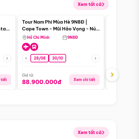
Xem tất cả
 bật
Điểm nổi bật
Tour Nam Phi Mùa Hè 9N8Đ |
Tour Mỹ Mùa
star
Cape Town - Mũi Hảo Vọng - Núi
Hoa Kỳ - Me
Bàn - Johannesburg - Pretoria -
Hồ Chí Minh
9N8Đ
Hồ Chí Minh
Safari - Lodge
28/08
30/10
29/08
›
Giá từ:
Giá từ:
tiết
Xem chi tiết
88.900.000đ
59.900.
Xem tất cả