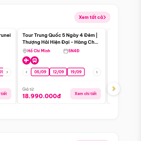
Xem tất cả
 bật
Điểm nổi bật
runei
Tour Trung Quốc 5 Ngày 4 Đêm |
Tour Trung 
Tour Hè
Thượng Hải Hiện Đại - Hàng Châu
Ân Thi - Trư
Nên Thơ - Ô Trấn Cổ Kính
Hồ Chí Minh
5N4Đ
Hồ Chí Minh
01/10
15/10
29/10
05/09
12/09
19/09
16/08
›
Giá từ:
Giá từ:
tiết
Xem chi tiết
18.990.000đ
16.990.0