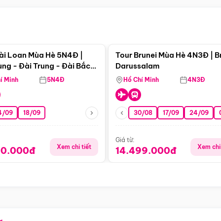
Điểm nổi bật
Điểm nổi
ài Loan Mùa Hè 5N4Đ |
Tour Brunei Mùa Hè 4N3Đ | B
ng - Đài Trung - Đài Bắc
Darussalam
j)
í Minh
5N4Đ
Hồ Chí Minh
4N3Đ
4/09
18/09
30/08
17/09
24/09
Giá từ:
Xem chi tiết
Xem chi 
90.000đ
14.499.000đ