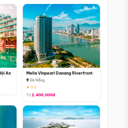
Hội An
Melia Vinpearl Danang Riverfront
Đà Nẵng
★ 5.0
Từ
2,400,000đ