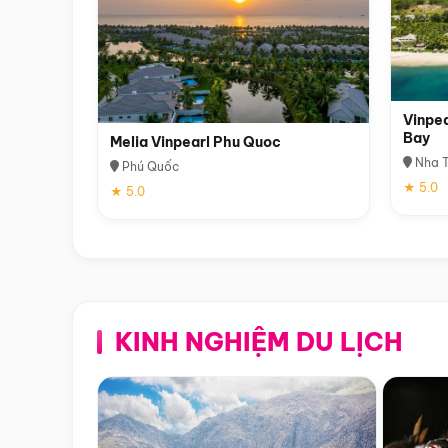
Vinpea
Bay
Melia Vinpearl Phu Quoc
Nha T
Phú Quốc
★ 5.0
★ 5.0
KINH NGHIỆM DU LỊCH