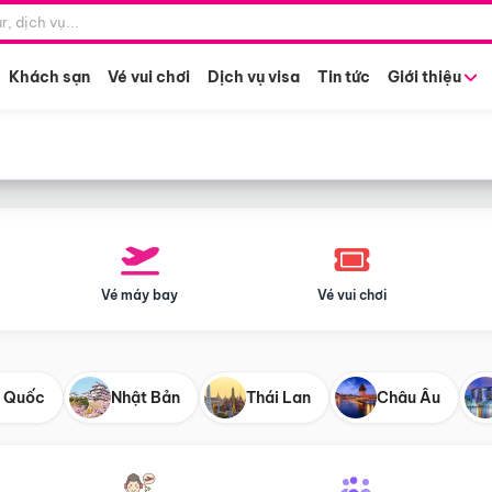
Điểm khởi hành
Tháng khở
Hồ Chí Minh
Bất kỳ 
Khách sạn
Vé vui chơi
Dịch vụ visa
Tin tức
Giới thiệu
Vé máy bay
Vé vui chơi
 Quốc
Nhật Bản
Thái Lan
Châu Âu