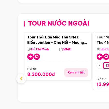
TOUR NƯỚC NGOÀI
Điểm nổi bật
Tour Thái Lan Mùa Thu 5N4Đ |
Tour M
Biển Jomtien - Chợ Nổi - Muang
Thu 4N
Boran - Suanthai (Bay Vietnam
Malacc
Hồ Chí Minh
5N4Đ
Hồ Ch
Airlines)
Singa
1
Giá từ:
Xem chi tiết
8.300.000đ
‹
Giá từ:
13.9