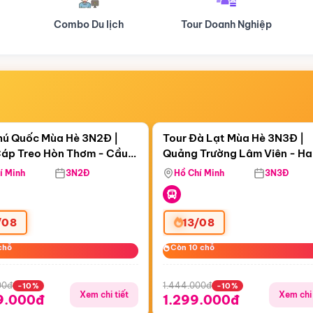
Tour Doanh Nghiệp
Du lịch Hành Hương
Điểm nổi bật
Điểm nổi
ngày 10:17:22
Còn
05 ngày 10:17:22
hú Quốc Mùa Hè 3N2Đ |
Tour Đà Lạt Mùa Hè 3N3Đ |
áp Treo Hòn Thơm - Cầu
Quảng Trường Lâm Viên - H
áp Treo Hòn Thơm
Công Viên Nước Aquatopia
Hill - Puppy Farm
í Minh
3N2Đ
Hồ Chí Minh
3N3Đ
/08
13/08
chỗ
chỗ
Còn 10 chỗ
Còn 10 chỗ
00đ
1.444.000đ
-10%
-10%
Xem chi tiết
Xem chi 
9.000đ
1.299.000đ