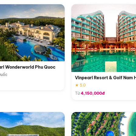
arl Wonderworld Phu Quoc
Quốc
Vinpearl Resort & Golf Nam 
★ 5.0
Từ
4,150,000đ