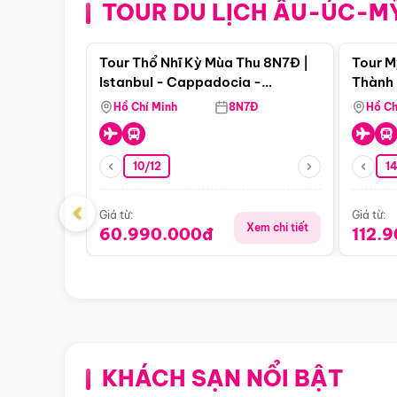
TOUR DU LỊCH ÂU-ÚC-M
Điểm nổi bật
Tour Thổ Nhĩ Kỳ Mùa Thu 8N7Đ |
Tour M
Istanbul - Cappadocia -
Thành 
Pamukkale
Thiên 
Hồ Chí Minh
8N7Đ
Hồ Ch
10/12
1
‹
Giá từ:
Giá từ:
Xem chi tiết
60.990.000đ
112.
KHÁCH SẠN NỔI BẬT