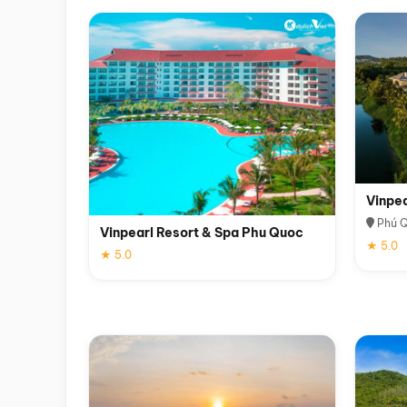
Vinpe
Phú 
Vinpearl Resort & Spa Phu Quoc
★ 5.0
★ 5.0