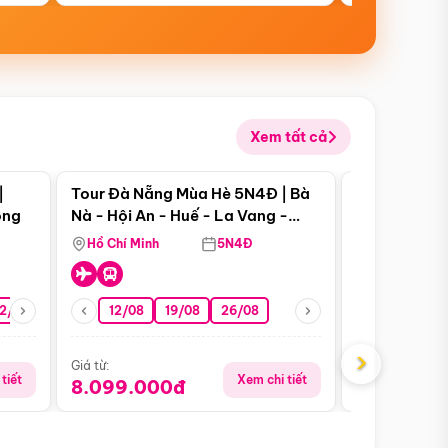
Xem tất cả
 bật
Điểm nổi bật
|
Tour Đà Nẵng Mùa Hè 5N4Đ | Bà
Tour Đà Nẵn
ong
Nà - Hội An - Huế - La Vang -
Nà - Hội An
Động Thiên Đường
Nha
Hồ Chí Minh
5N4Đ
Hồ Chí Minh
2/08
26/08
05/09
12/08
19/08
09/09
26/08
12/09
13/08
›
Giá từ:
Giá từ:
tiết
Xem chi tiết
8.099.000đ
6.899.00